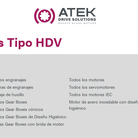
Nombre
Nombre de la Empresa
s Tipo HDV
Correo Electrónico
Dirección
Mensaje
os engranajes
Todos los motores
ras de engranajes
Todos los servomotores
je de husillo
Todos los motores IEC
los Gear Boxes
Motor de acero inoxidable con dise
higiénico
los Gear Boxes cónicos
os Gear Boxes de Diseño Higiénico
as Gear Boxes con brida de motor
Enviar Mensaje