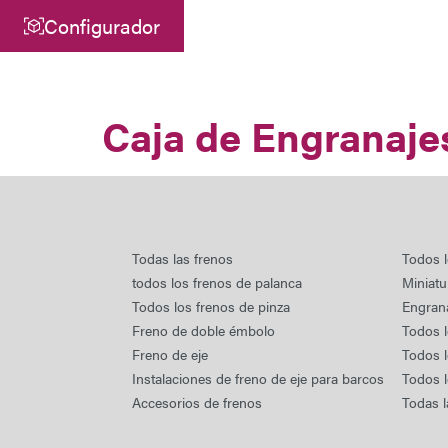
Configurador
Central
ATEK Drive Solutions GmbH
Caja de Engranaje
Siemensstraße 47
25462 Rellingen
info@atek.de
+49 4101 7953-0
Todas las frenos
Todos l
todos los frenos de palanca
Miniatu
Todos los frenos de pinza
Engrana
Abrir Chat
Freno de doble émbolo
Todos 
Freno de eje
Todos 
Instalaciones de freno de eje para barcos
Todos l
Accesorios de frenos
Todas l