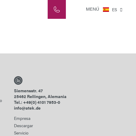
NL
MENÚ
ES
IT
Siemensstr. 47
25462 Rellingen, Alemania
ño
Tel.: +49(0) 4101 7953-0
info@atek.de
Empresa
Descargar
Servicio