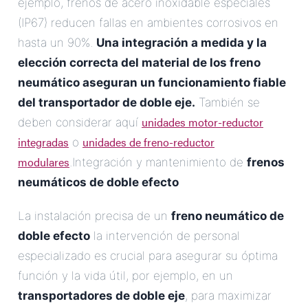
ejemplo, frenos de acero inoxidable especiales
(IP67) reducen fallas en ambientes corrosivos en
hasta un 90%.
Una integración a medida y la
elección correcta del material de los
freno
neumático
aseguran un funcionamiento fiable
del
transportador de doble eje
.
También se
unidades motor-reductor
deben considerar aquí
integradas
unidades de freno-reductor
o
modulares
.Integración y mantenimiento de
frenos
neumáticos de doble efecto
La instalación precisa de un
freno neumático de
doble efecto
la intervención de personal
especializado es crucial para asegurar su óptima
función y la vida útil, por ejemplo, en un
transportadores de doble eje
, para maximizar