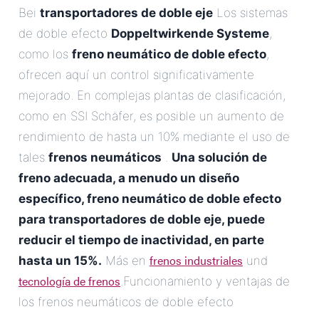
Bei
transportadores de doble eje
Los sistemas
de doble efecto
Doppeltwirkende Systeme
,
como los
freno neumático de doble efecto
,
ofrecen aquí un control significativamente
mejorado. En complejas plantas de clasificación,
como en SSI Schäfer, es posible un aumento de
rendimiento de hasta un 10% mediante el uso de
tales
frenos neumáticos
.
Una solución de
freno adecuada, a menudo un diseño
específico,
freno neumático de doble efecto
para transportadores de doble eje
, puede
reducir el tiempo de inactividad, en parte
frenos industriales
hasta un 15%.
Más en
und
tecnología de frenos
.Funcionamiento y ventajas de
los frenos neumáticos de doble efecto