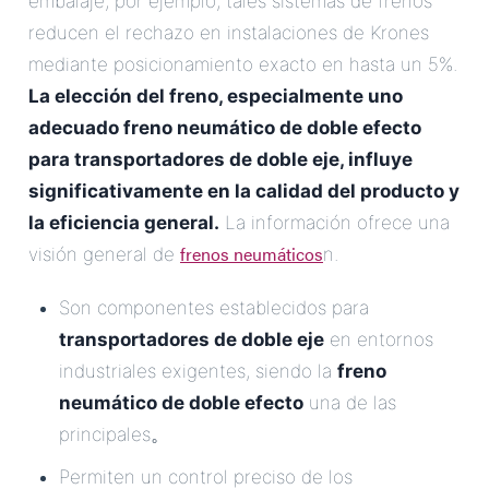
embalaje, por ejemplo, tales sistemas de frenos
reducen el rechazo en instalaciones de Krones
mediante posicionamiento exacto en hasta un 5%.
La elección del freno, especialmente uno
adecuado
freno neumático de doble efecto
para transportadores de doble eje
, influye
significativamente en la calidad del producto y
la eficiencia general.
La información ofrece una
frenos neumáticos
visión general de
n.
Son componentes establecidos para
transportadores de doble eje
en entornos
industriales exigentes, siendo la
freno
neumático de doble efecto
una de las
principales。
Permiten un control preciso de los