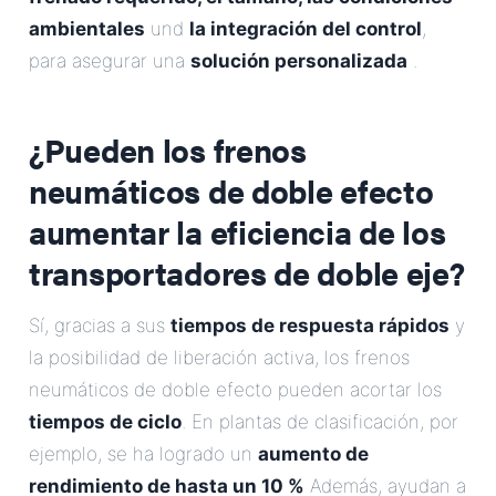
ambientales
und
la integración del control
,
para asegurar una
solución personalizada
.
¿Pueden los frenos
neumáticos de doble efecto
aumentar la eficiencia de los
transportadores de doble eje?
Sí, gracias a sus
tiempos de respuesta rápidos
y
la posibilidad de liberación activa, los frenos
neumáticos de doble efecto pueden acortar los
tiempos de ciclo
. En plantas de clasificación, por
ejemplo, se ha logrado un
aumento de
rendimiento de hasta un 10 %
Además, ayudan a