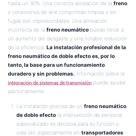
hasta un 30%. Una correcta alineación de la
freno
y conexiones de aire comprimido limpias y sin
fugas son imprescindibles. Una alineación
incorrecta de la
freno neumático
puede llevar a
un aumento del desgaste y una notable reducción
de la eficiencia.
La instalación profesional de la
freno neumático de doble efecto
es, por lo
tanto, la base para un funcionamiento
duradero y sin problemas.
Información sobre la
integración de sistemas de transmisión
puede ayudar
adicionalmente.
La instalación precisa de un
freno neumático
de doble efecto
la intervención de personal
especializado es decisiva para su función y
vida útil, especialmente en
transportadores