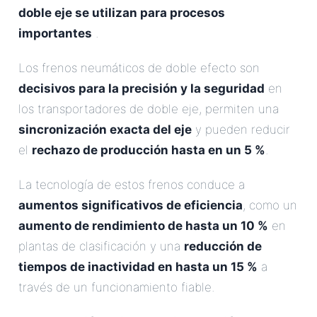
doble eje se utilizan para procesos
importantes
.
Los frenos neumáticos de doble efecto son
decisivos para la precisión y la seguridad
en
los transportadores de doble eje, permiten una
sincronización exacta del eje
y pueden reducir
el
rechazo de producción hasta en un 5 %
.
La tecnología de estos frenos conduce a
aumentos significativos de eficiencia
, como un
aumento de rendimiento de hasta un 10 %
en
plantas de clasificación y una
reducción de
tiempos de inactividad en hasta un 15 %
a
través de un funcionamiento fiable.