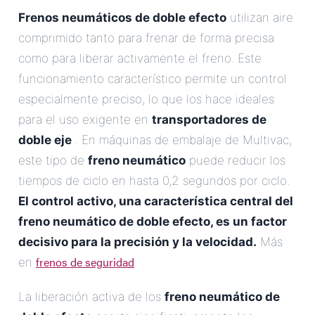
Frenos neumáticos de doble efecto
utilizan aire
comprimido tanto para frenar de forma precisa
como para liberar activamente el freno. Este
funcionamiento característico permite un control
especialmente preciso, lo que los hace ideales
para el uso exigente en
transportadores de
doble eje
. En máquinas de embalaje de Multivac,
este tipo de
freno neumático
puede reducir los
tiempos de ciclo en hasta 0,2 segundos por ciclo.
El control activo, una característica central del
freno neumático de doble efecto
, es un factor
decisivo para la precisión y la velocidad.
Más
frenos de seguridad
en
.
La liberación activa de los
freno neumático de