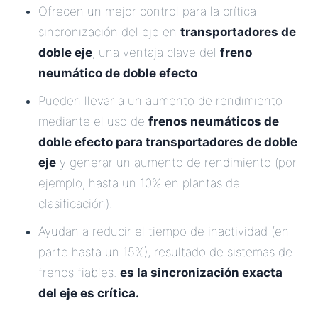
Ofrecen un mejor control para la crítica
sincronización del eje en
transportadores de
doble eje
, una ventaja clave del
freno
neumático de doble efecto
.
Pueden llevar a un aumento de rendimiento
mediante el uso de
frenos neumáticos de
doble efecto para transportadores de doble
eje
y generar un aumento de rendimiento (por
ejemplo, hasta un 10% en plantas de
clasificación).
Ayudan a reducir el tiempo de inactividad (en
parte hasta un 15%), resultado de sistemas de
frenos fiables.
es la sincronización exacta
del eje es crítica.
.