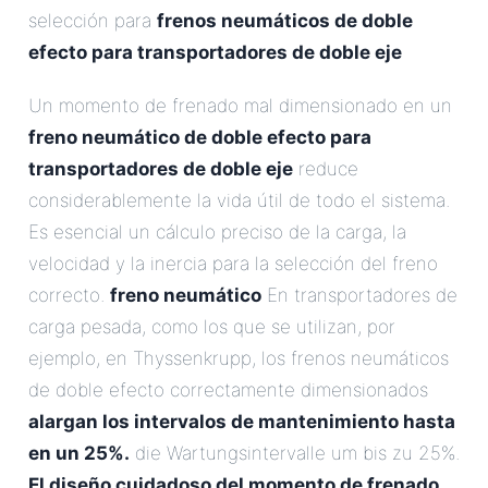
selección para
frenos neumáticos de doble
efecto para transportadores de doble eje
Un momento de frenado mal dimensionado en un
freno neumático de doble efecto para
transportadores de doble eje
reduce
considerablemente la vida útil de todo el sistema.
Es esencial un cálculo preciso de la carga, la
velocidad y la inercia para la selección del freno
correcto.
freno neumático
En transportadores de
carga pesada, como los que se utilizan, por
ejemplo, en Thyssenkrupp, los frenos neumáticos
de doble efecto correctamente dimensionados
alargan los intervalos de mantenimiento hasta
en un 25%.
die Wartungsintervalle um bis zu 25%.
El diseño cuidadoso del momento de frenado