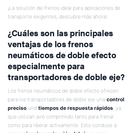
Correo Electrónico
¡La solución de frenos ideal para aplicaciones de
transporte exigentes, descubre más ahora!
Dirección
¿Cuáles son las principales
ventajas de los frenos
Mensaje
neumáticos de doble efecto
especialmente para
transportadores de doble eje?
Los frenos neumáticos de doble efecto ofrecen
Enviar Mensaje
para los transportadores de doble eje una
control
preciso
und
tiempos de respuesta rápidos
, ya
que utilizan aire comprimido tanto para frenar
como para liberar activamente. Esto conduce a