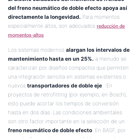
del
freno neumático de doble efecto
apoya así
directamente la longevidad.
Para momentos
reducción de
especialmente altos, son adecuados
momentos-altos
.
Los sistemas modernos
alargan los intervalos de
mantenimiento hasta en un 25%.
a menudo se
caracterizan por diseños compactos que permiten
una integración sencilla en sistemas existentes o
nuevos
transportadores de doble eje
. En
proyectos de retrofitting (por ejemplo, en Bosch),
esto puede acortar los tiempos de conversión
hasta en dos días. Las condiciones ambientales
son otro factor importante en la selección de un
freno neumático de doble efecto
: En BASF, por