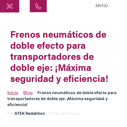
MENÚ
Central
ATEK Drive Solutions GmbH
Frenos neumáticos de
Siemensstraße 47
doble efecto para
25462 Rellingen
info@atek.de
transportadores de
+49 4101 7953-0
doble eje: ¡Máxima
seguridad y eficiencia!
Abrir Chat
Inicio
Blog
›
›
Frenos neumáticos de doble efecto para
transportadores de doble eje: ¡Máxima seguridad y
Nombre
eficiencia!
Por
ATEK Redaktion
· 11 min de lectura
Nombre de la Empresa