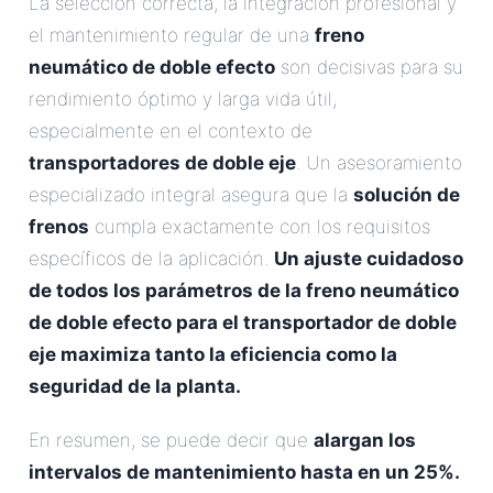
La selección correcta, la integración profesional y
el mantenimiento regular de una
freno
neumático de doble efecto
son decisivas para su
rendimiento óptimo y larga vida útil,
especialmente en el contexto de
transportadores de doble eje
. Un asesoramiento
especializado integral asegura que la
solución de
frenos
cumpla exactamente con los requisitos
específicos de la aplicación.
Un ajuste cuidadoso
de todos los parámetros de la
freno neumático
de doble efecto para el transportador de doble
eje
maximiza tanto la eficiencia como la
seguridad de la planta.
En resumen, se puede decir que
alargan los
intervalos de mantenimiento hasta en un 25%.