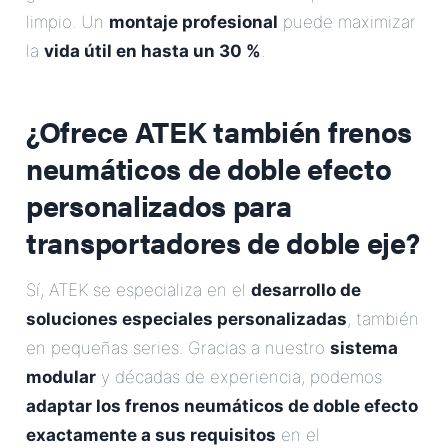
limpio. Un
montaje profesional
puede maximizar
la
vida útil en hasta un 30 %
.
¿Ofrece ATEK también frenos
neumáticos de doble efecto
personalizados para
transportadores de doble eje?
Sí, ATEK se especializa en el
desarrollo de
soluciones especiales personalizadas
, también
en pequeñas series. Gracias a nuestro
sistema
modular
y décadas de experiencia, podemos
adaptar los frenos neumáticos de doble efecto
exactamente a sus requisitos
en el