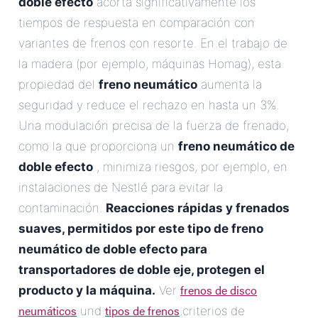
doble efecto
acorta significativamente los
tiempos de respuesta en comparación con
variantes de frenos con resorte. En el trabajo de
la madera (por ejemplo, máquinas Homag), esta
propiedad del
freno neumático
aumenta la
seguridad y reduce el rechazo en hasta un 3%.
Una modulación precisa de la fuerza de frenado,
como la que proporciona un
freno neumático de
doble efecto
, minimiza riesgos, por ejemplo, en
instalaciones de Nestlé para evitar la
contaminación.
Reacciones rápidas y frenados
suaves, permitidos por este tipo de
freno
neumático de doble efecto para
transportadores de doble eje
, protegen el
frenos de disco
producto y la máquina.
Ver
neumáticos
tipos de frenos
und
.criterios de