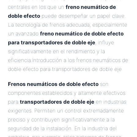
centrales en los que un
freno neumático de
doble efecto
puede desempeñar un papel clave.
La tecnología de frenos adecuada, especialmente
un avanzado
freno neumático de doble efecto
para transportadores de doble eje
, influye
significativamente en el rendimiento y la
eficiencia.Introducción a los frenos neumáticos de
doble efecto para transportadores de doble eje
Frenos neumáticos de doble efecto
son
componentes establecidos y altamente efectivos
para
transportadores de doble eje
en industrias
exigentes. Permiten un control extremadamente
preciso y contribuyen significativamente a la
seguridad de la instalación. En la industria del