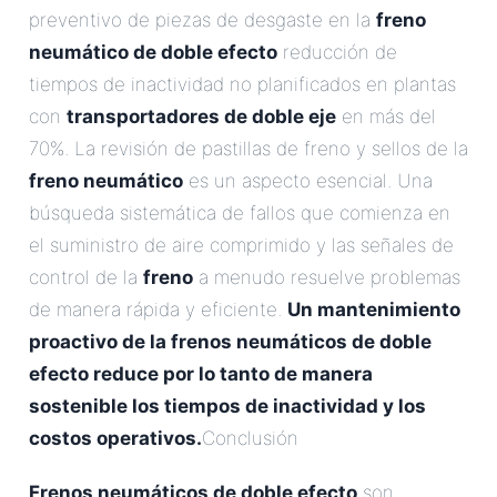
preventivo de piezas de desgaste en la
freno
neumático de doble efecto
reducción de
tiempos de inactividad no planificados en plantas
con
transportadores de doble eje
en más del
70%. La revisión de pastillas de freno y sellos de la
freno neumático
es un aspecto esencial. Una
búsqueda sistemática de fallos que comienza en
el suministro de aire comprimido y las señales de
control de la
freno
a menudo resuelve problemas
de manera rápida y eficiente.
Un mantenimiento
proactivo de la
frenos neumáticos de doble
efecto
reduce por lo tanto de manera
sostenible los tiempos de inactividad y los
costos operativos.
Conclusión
Frenos neumáticos de doble efecto
son