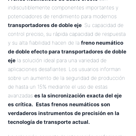
indiscutiblemente componentes importantes y
potenciadores de rendimiento para modernos
transportadores de doble eje
. Su capacidad de
control preciso, su rápida capacidad de respuesta
y su alta fiabilidad hacen de la
freno neumático
de doble efecto para transportadores de doble
eje
la solución ideal para una variedad de
aplicaciones desafiantes. Los usuarios informan
sobre un aumento de la seguridad de producción
de hasta un 15% mediante el uso de estas
avanzadas
es la sincronización exacta del eje
es crítica.
.
Estas
frenos neumáticos
son
verdaderos instrumentos de precisión en la
tecnología de transporte actual.