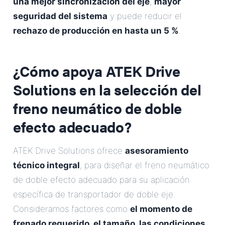
una mejor sincronización del eje
,
mayor
seguridad del sistema
y puede reducir el
rechazo de producción en hasta un 5 %
.
¿Cómo apoya ATEK Drive
Solutions en la selección del
freno neumático de doble
efecto adecuado?
ATEK Drive Solutions ofrece
asesoramiento
técnico integral
, para diseñar el freno neumático
de doble efecto adecuado para su aplicación
específica de transportador de doble eje.
Consideramos factores como
el momento de
frenado requerido, el tamaño, las condiciones