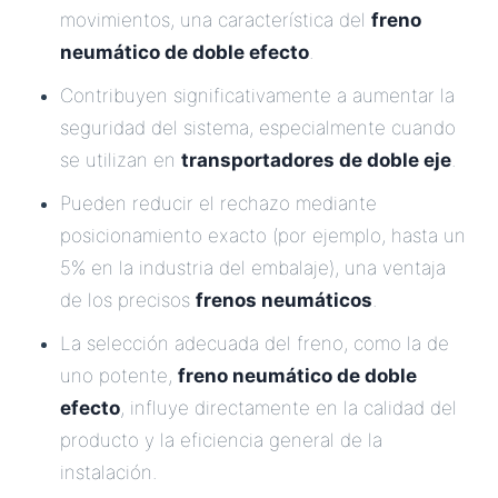
movimientos, una característica del
freno
neumático de doble efecto
.
Contribuyen significativamente a aumentar la
seguridad del sistema, especialmente cuando
se utilizan en
transportadores de doble eje
.
Pueden reducir el rechazo mediante
posicionamiento exacto (por ejemplo, hasta un
5% en la industria del embalaje), una ventaja
de los precisos
frenos neumáticos
.
La selección adecuada del freno, como la de
uno potente,
freno neumático de doble
efecto
, influye directamente en la calidad del
producto y la eficiencia general de la
instalación.