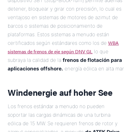
dispositivo SBT (Stop-Block-Turn) permite además
detener, bloquear y girar con precisión, lo cual es
ventajoso en sistemas de motores de azimut de
barcos o sistemas de posicionamiento de
plataformas. Estos sistemas a menudo están
WBA
certificados según estándares como los de
sistemas de frenos de eje según DNV GL
lo que
subraya la calidad de la
frenos de flotación para
aplicaciones offshore.
energía eólica en alta mar
Windenergie auf hoher See
Los frenos estándar a menudo no pueden
soportar las cargas dinámicas de una turbina
eólica de 15 MW. Se requieren frenos de rotor y