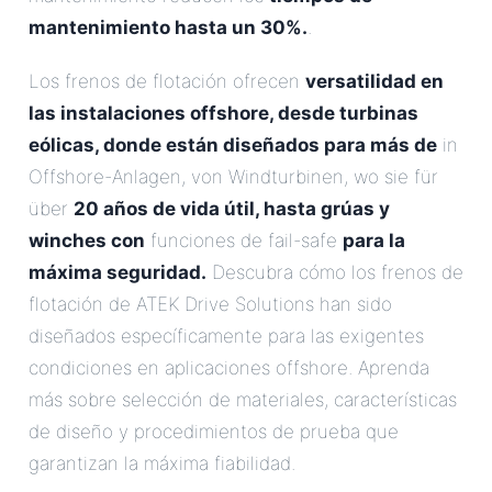
mantenimiento hasta un 30%.
.
Los frenos de flotación ofrecen
versatilidad en
las instalaciones offshore, desde turbinas
eólicas, donde están diseñados para más de
in
Offshore-Anlagen, von Windturbinen, wo sie für
über
20 años de vida útil, hasta grúas y
winches con
funciones de fail-safe
para la
máxima seguridad.
Descubra cómo los frenos de
flotación de ATEK Drive Solutions han sido
diseñados específicamente para las exigentes
condiciones en aplicaciones offshore. Aprenda
más sobre selección de materiales, características
de diseño y procedimientos de prueba que
garantizan la máxima fiabilidad.