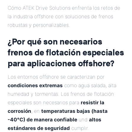
Correo Electrónico
Cómo ATEK Drive Solutions enfrenta los retos de
la industria offshore con soluciones de frenos
Dirección
robustas y personalizables.
¿Por qué son necesarios
Mensaje
frenos de flotación especiales
para aplicaciones offshore?
Los entornos offshore se caracterizan por
condiciones extremas
como agua salada, alta
humedad y tormentas. Los frenos de flotación
Enviar Mensaje
especiales son necesarios para
resistir la
corrosión
, en
temperaturas bajas (hasta
-40°C) de manera confiable
und
altos
estándares de seguridad
cumplir.