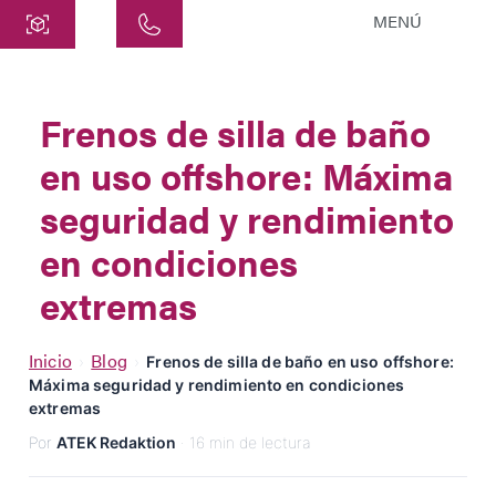
MENÚ
Central
ATEK Drive Solutions GmbH
Frenos de silla de baño
Siemensstraße 47
en uso offshore: Máxima
25462 Rellingen
info@atek.de
seguridad y rendimiento
+49 4101 7953-0
en condiciones
extremas
Abrir Chat
Inicio
Blog
›
›
Frenos de silla de baño en uso offshore:
Máxima seguridad y rendimiento en condiciones
Nombre
extremas
Por
ATEK Redaktion
· 16 min de lectura
Nombre de la Empresa