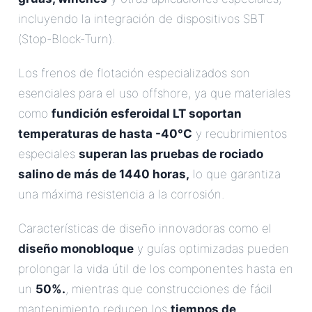
incluyendo la integración de dispositivos SBT
(Stop-Block-Turn).
Los frenos de flotación especializados son
esenciales para el uso offshore, ya que materiales
como
fundición esferoidal LT soportan
temperaturas de hasta -40°C
y recubrimientos
especiales
superan las pruebas de rociado
salino de más de 1440 horas,
lo que garantiza
una máxima resistencia a la corrosión.
Características de diseño innovadoras como el
diseño monobloque
y guías optimizadas pueden
prolongar la vida útil de los componentes hasta en
un
50%.
, mientras que construcciones de fácil
mantenimiento reducen los
tiempos de