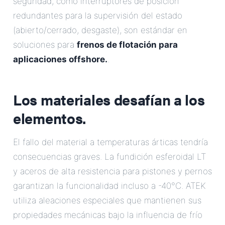
seguridad, como interruptores de posición
redundantes para la supervisión del estado
(abierto/cerrado, desgaste), son estándar en
soluciones para
frenos de flotación para
aplicaciones offshore.
.
Los materiales desafían a los
elementos.
El fallo del material a temperaturas árticas tendría
consecuencias graves. La fundición esferoidal LT
y aceros de alta resistencia para pistones y pernos
garantizan la funcionalidad incluso a -40°C. ATEK
utiliza aleaciones especiales que mantienen sus
propiedades mecánicas bajo la influencia de frío