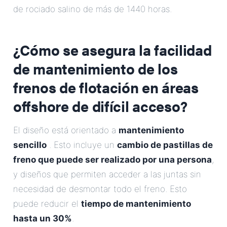
de rociado salino de más de 1440 horas.
¿Cómo se asegura la facilidad
de mantenimiento de los
frenos de flotación en áreas
offshore de difícil acceso?
El diseño está orientado a
mantenimiento
sencillo
. Esto incluye un
cambio de pastillas de
freno que puede ser realizado por una persona
,
y diseños que permiten acceder a las juntas sin
necesidad de desmontar todo el freno. Esto
puede reducir el
tiempo de mantenimiento
hasta un 30%
.