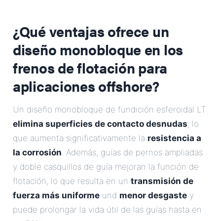
¿Qué ventajas ofrece un
diseño monobloque en los
frenos de flotación para
aplicaciones offshore?
Un diseño monobloque de fundición esferoidal LT
elimina superficies de contacto desnudas
, lo
que aumenta significativamente la
resistencia a
la corrosión
. Además, guías de pernos ampliadas
y doble casquillos de guía mejoran la función de
flotación, lo que resulta en un
transmisión de
fuerza más uniforme
und
menor desgaste
y
puede prolongar la vida útil de las guías hasta en