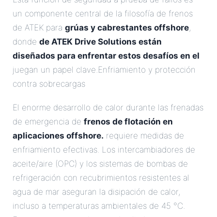
un componente central de la filosofía de frenos
de ATEK para
grúas y cabrestantes offshore
,
donde
de ATEK Drive Solutions están
diseñados para enfrentar estos desafíos en el
juegan un papel clave.Enfriamiento y protección
contra sobrecargas
El enorme desarrollo de calor durante las frenadas
de emergencia de
frenos de flotación en
aplicaciones offshore.
requiere medidas de
enfriamiento efectivas. Los intercambiadores de
aceite/aire (OPC) y los sistemas de bombas de
refrigeración con recubrimientos resistentes al
agua de mar aseguran la disipación de calor,
incluso a temperaturas ambientales de 45 °C.