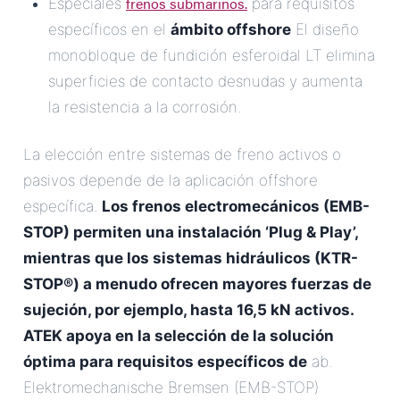
frenos submarinos.
Especiales
para requisitos
específicos en el
ámbito offshore
El diseño
monobloque de fundición esferoidal LT elimina
superficies de contacto desnudas y aumenta
la resistencia a la corrosión.
La elección entre sistemas de freno activos o
pasivos depende de la aplicación offshore
específica.
Los frenos electromecánicos (EMB-
STOP) permiten una instalación ‘Plug & Play’,
mientras que los sistemas hidráulicos (KTR-
STOP®) a menudo ofrecen mayores fuerzas de
sujeción, por ejemplo, hasta 16,5 kN activos.
ATEK apoya en la selección de la solución
óptima para requisitos específicos de
ab.
Elektromechanische Bremsen (EMB-STOP)