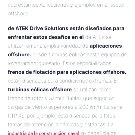
cabrestantes.Aplicaciones y ejemplos en el sector
offshore
de ATEK Drive Solutions están diseñados para
enfrentar estos desafíos en el
de ATEK se
utilizan en una amplia variedad de
aplicaciones
offshore.
desde turbinas eólicas hasta equipos de
levantamiento pesado. Estos especializados
frenos de flotación para aplicaciones offshore.
están diseñados para condiciones extremas. En
turbinas eólicas offshore
se utilizan como
frenos de rotor y azimut fiables que soportan
cargas de viento superiores a 200 km/h. La serie
KTR XS, por ejemplo, está diseñada para tales
tareas de retención dinámicas y estáticas. La
industria de la construcción naval
se beneficia de