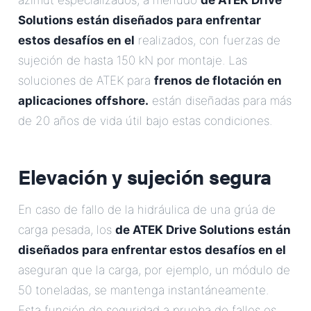
azimut especializados, a menudo
de ATEK Drive
Solutions están diseñados para enfrentar
estos desafíos en el
realizados, con fuerzas de
sujeción de hasta 150 kN por montaje. Las
soluciones de ATEK para
frenos de flotación en
aplicaciones offshore.
están diseñadas para más
de 20 años de vida útil bajo estas condiciones.
Elevación y sujeción segura
En caso de fallo de la hidráulica de una grúa de
carga pesada, los
de ATEK Drive Solutions están
diseñados para enfrentar estos desafíos en el
aseguran que la carga, por ejemplo, un módulo de
50 toneladas, se mantenga instantáneamente.
Esta función de seguridad a prueba de fallos es