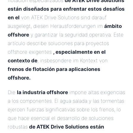
flotación especializados
de ATEK Drive Solutions
están diseñados para enfrentar estos desafíos
en el
von ATEK Drive Solutions sind darauf
ausgelegt, diesen Herausforderungen im
ámbito
offshore
y garantizar la seguridad operativa. Este
artículo describe soluciones para proyectos
offshore exigentes
, especialmente en el
contexto de
, insbesondere im Kontext von
frenos de flotación para aplicaciones
offshore.
.
Die
la industria offshore
impone altas exigencias
a los componentes. El agua salada y las tormentas
ejercen fuerzas significativas sobre los frenos, lo
que hace esencial el desarrollo de soluciones
robustas
de ATEK Drive Solutions están