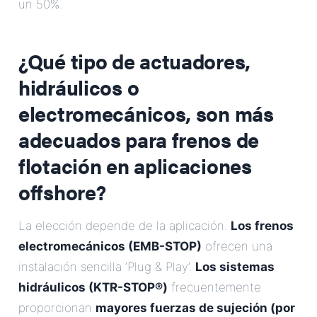
un 50%.
¿Qué tipo de actuadores,
hidráulicos o
electromecánicos, son más
adecuados para frenos de
flotación en aplicaciones
offshore?
La elección depende de la aplicación.
Los frenos
electromecánicos (EMB-STOP)
ofrecen una
instalación sencilla ‘Plug & Play’.
Los sistemas
hidráulicos (KTR-STOP®)
frecuentemente
proporcionan
mayores fuerzas de sujeción (por