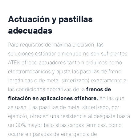
Actuación y pastillas
adecuadas
Para requisitos de máxima precisión, las
soluciones estándar a menudo no son suficientes.
ATEK ofrece actuadores tanto hidráulicos como
electromecánicos y ajusta las pastillas de freno
(orgánicas o de metal sinterizado) exactamente a
las condiciones operativas de la
frenos de
flotación en aplicaciones offshore.
en las que
se usan. Las pastillas de metal sinterizado, por
ejemplo, ofrecen una resistencia al desgaste hasta
un 30% mayor bajo altas cargas térmicas, como
ocurre en paradas de emergencia de