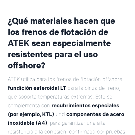
¿Qué materiales hacen que
los frenos de flotación de
ATEK sean especialmente
resistentes para el uso
offshore?
ATEK utiliza para los frenos de flotación offshore
fundición esferoidal LT
para la pinza de freno,
que soporta temperaturas extremas. Esto se
complementa con
recubrimientos especiales
(por ejemplo, KTL)
und
componentes de acero
inoxidable (A4)
, para garantizar una alta
resistencia a la corrosión, confirmada por pruebas