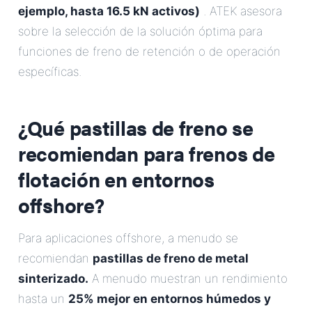
ejemplo, hasta 16.5 kN activos)
. ATEK asesora
sobre la selección de la solución óptima para
funciones de freno de retención o de operación
específicas.
¿Qué pastillas de freno se
recomiendan para frenos de
flotación en entornos
offshore?
Para aplicaciones offshore, a menudo se
recomiendan
pastillas de freno de metal
sinterizado.
A menudo muestran un rendimiento
hasta un
25% mejor en entornos húmedos y