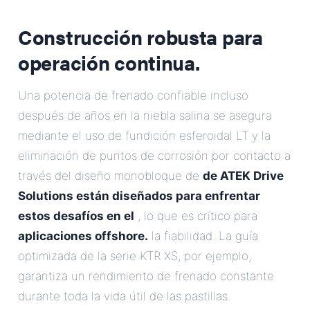
Construcción robusta para
operación continua.
Una potencia de frenado confiable incluso
después de años en la niebla salina se asegura
mediante el uso de fundición esferoidal LT y la
eliminación de puntos de corrosión por contacto a
través del diseño monobloque de
de ATEK Drive
Solutions están diseñados para enfrentar
estos desafíos en el
, lo que es crítico para
aplicaciones offshore.
la fiabilidad. La guía
optimizada de la serie KTR XS, por ejemplo,
garantiza un rendimiento de frenado constante
durante toda la vida útil de las pastillas.