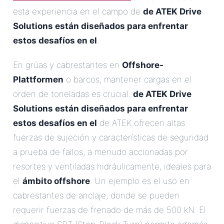
esta experiencia en el campo de
de ATEK Drive
Solutions están diseñados para enfrentar
estos desafíos en el
.
En grúas y cabrestantes en
Offshore-
Plattformen
o barcos, mantener cargas en el
orden de toneladas es crucial.
de ATEK Drive
Solutions están diseñados para enfrentar
estos desafíos en el
de ATEK ofrecen altas
fuerzas de sujeción y características de seguridad
a prueba de fallos, a menudo accionadas por
resortes y ventiladas hidráulicamente, ideales para
el
ámbito offshore
. Un ejemplo es el uso en
cabrestantes de anclaje, donde se pueden
requerir fuerzas de frenado de más de 500 kN. El