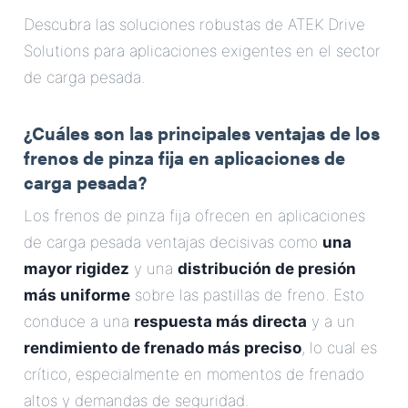
Correo Electrónico
Descubra las soluciones robustas de ATEK Drive
Solutions para aplicaciones exigentes en el sector
Dirección
de carga pesada.
Mensaje
¿Cuáles son las principales ventajas de los
frenos de pinza fija en aplicaciones de
carga pesada?
Los frenos de pinza fija ofrecen en aplicaciones
de carga pesada ventajas decisivas como
una
mayor rigidez
y una
distribución de presión
Enviar Mensaje
más uniforme
sobre las pastillas de freno. Esto
conduce a una
respuesta más directa
y a un
rendimiento de frenado más preciso
, lo cual es
crítico, especialmente en momentos de frenado
altos y demandas de seguridad.