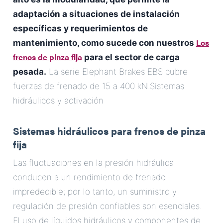
adaptación a situaciones de instalación
específicas y requerimientos de
Los
mantenimiento, como sucede con nuestros
frenos de pinza fija
para el sector de carga
pesada.
La serie Elephant Brakes EBS cubre
fuerzas de frenado de 15 a 400 kN.Sistemas
hidráulicos y activación
Sistemas hidráulicos para frenos de pinza
fija
Las fluctuaciones en la presión hidráulica
conducen a un rendimiento de frenado
impredecible; por lo tanto, un suministro y
regulación de presión confiables son esenciales.
El uso de líquidos hidráulicos y componentes de