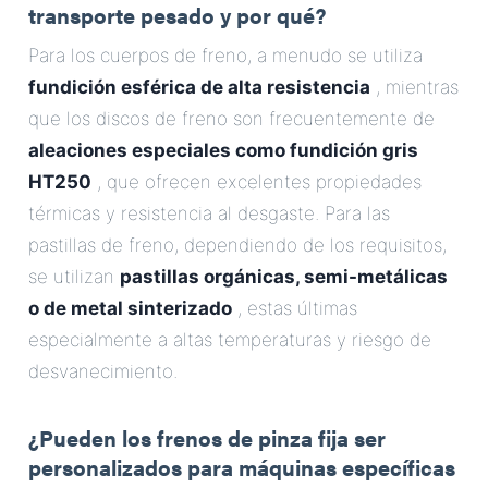
transporte pesado y por qué?
Para los cuerpos de freno, a menudo se utiliza
fundición esférica de alta resistencia
, mientras
que los discos de freno son frecuentemente de
aleaciones especiales como fundición gris
HT250
, que ofrecen excelentes propiedades
térmicas y resistencia al desgaste. Para las
pastillas de freno, dependiendo de los requisitos,
se utilizan
pastillas orgánicas, semi-metálicas
o de metal sinterizado
, estas últimas
especialmente a altas temperaturas y riesgo de
desvanecimiento.
¿Pueden los frenos de pinza fija ser
personalizados para máquinas específicas