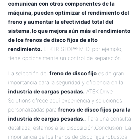
comunican con otros componentes de la
máquina, pueden optimizar el rendimiento del
freno y aumentar la efectividad total del
sistema, lo que mejora aún más el rendimiento
de los frenos de disco fijos de alto
rendimiento.
El KTR-STOP® M-D, por ejemplo,
tiene opcionalmente un control de separación.
La selección del
freno de disco fijo
es de gran
importancia para la seguridad y eficiencia en la
industria de cargas pesadas.
ATEK Drive
Solutions ofrece aquí experiencia y soluciones
personalizadas para
frenos de disco fijos para la
industria de cargas pesadas.
. Para una consulta
detallada, estamos a su disposición.Conclusión: La
importancia de los frenos de disco fijos robustos