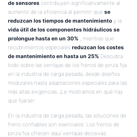
de sensores
contribuyen significativamente al
aumento de la eficiencia al permitir que
se
reduzcan los tiempos de mantenimiento
y la
vida útil de los componentes hidráulicos se
prolongue hasta en un 30%
, mientras que
recubrimientos especiales
reduzcan los costes
de mantenimiento en hasta un 25%
.Descubra
todo sobre las ventajas de los frenos de pinza fija
en la industria de carga pesada, desde diseños
modulares hasta adaptaciones especiales para las
más altas exigencias. ¡Le mostramos en qué hay
que fijarse!
En la industria de carga pesada, las soluciones de
freno confiables son esenciales. Los frenos de
pinza fija ofrecen aquí ventajas decisivas.