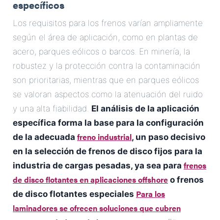
específicos
Los requisitos para los frenos varían ampliamente
según el área de aplicación, como en plantas de
acero, parques eólicos o barcos. En minería, la
robustez y la protección contra la contaminación
son prioritarias, mientras que en parques eólicos
se valoran aspectos como la atenuación del ruido
y una alta fiabilidad.
El análisis de la aplicación
específica forma la base para la configuración
freno industrial
de la adecuada
, un paso decisivo
en la selección de frenos de disco fijos para la
frenos
industria de cargas pesadas, ya sea para
de disco flotantes en aplicaciones offshore
o frenos
Para los
de disco flotantes especiales
laminadores se ofrecen soluciones que cubren