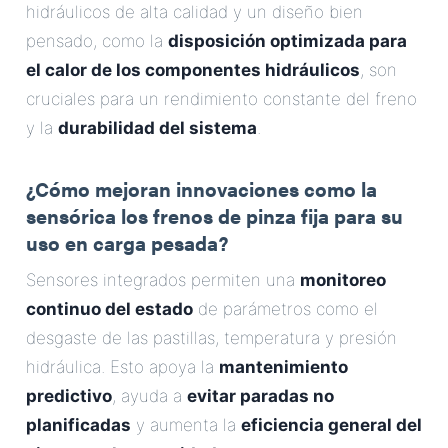
hidráulicos de alta calidad y un diseño bien
pensado, como la
disposición optimizada para
el calor de los componentes hidráulicos
, son
cruciales para un rendimiento constante del freno
y la
durabilidad del sistema
.
¿Cómo mejoran innovaciones como la
sensórica los frenos de pinza fija para su
uso en carga pesada?
Sensores integrados permiten una
monitoreo
continuo del estado
de parámetros como el
desgaste de las pastillas, temperatura y presión
hidráulica. Esto apoya la
mantenimiento
predictivo
, ayuda a
evitar paradas no
planificadas
y aumenta la
eficiencia general del