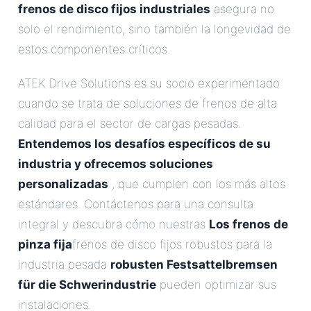
frenos de disco fijos industriales
asegura no
solo el rendimiento, sino también la longevidad de
estos componentes críticos.
ATEK Drive Solutions es su socio experimentado
cuando se trata de soluciones de frenos de alta
calidad para el sector de cargas pesadas.
Entendemos los desafíos específicos de su
industria y ofrecemos soluciones
personalizadas
, que cumplen con los más altos
estándares. Contáctenos para una consulta
integral y descubra cómo nuestras
Los frenos de
pinza fija
frenos de disco fijos robustos para la
industria pesada
robusten Festsattelbremsen
für die Schwerindustrie
pueden optimizar sus
instalaciones.