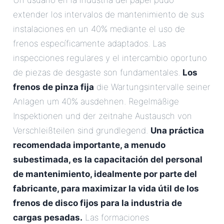
Un usuario en la industria del papel pudo
extender los intervalos de mantenimiento de sus
instalaciones en un 40% mediante el uso de
frenos específicamente adaptados. Las
inspecciones regulares y el intercambio oportuno
de piezas de desgaste son fundamentales.
Los
frenos de pinza fija
die Wartungsintervalle seiner
Anlagen um 40% ausdehnen. Regelmäßige
Inspektionen und der zeitnahe Austausch von
Verschleißteilen sind grundlegend.
Una práctica
recomendada importante, a menudo
subestimada, es la capacitación del personal
de mantenimiento, idealmente por parte del
fabricante, para maximizar la vida útil de los
frenos de disco fijos para la industria de
cargas pesadas.
Las formaciones