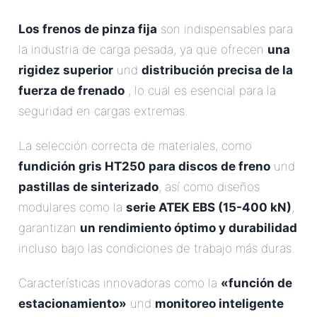
Los frenos de pinza fija
son indispensables para
la industria de carga pesada, ya que ofrecen
una
rigidez superior
und
distribución precisa de la
fuerza de frenado
, lo cual es esencial para la
seguridad en cargas extremas.
La selección correcta de materiales, como
fundición gris HT250 para discos de freno
und
pastillas de sinterizado
, así como diseños
modulares como la
serie ATEK EBS (15-400 kN)
,
garantizan
un rendimiento óptimo y durabilidad
incluso bajo las condiciones de trabajo más duras.
Características innovadoras como la
«función de
estacionamiento»
und
monitoreo inteligente