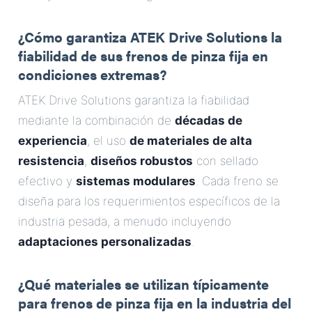
¿Cómo garantiza ATEK Drive Solutions la
fiabilidad de sus frenos de pinza fija en
condiciones extremas?
ATEK Drive Solutions garantiza la fiabilidad
mediante la combinación de
décadas de
experiencia
, el uso
de materiales de alta
resistencia
,
diseños robustos
con sellado
efectivo y
sistemas modulares
. Cada freno se
diseña para los requerimientos específicos de la
industria pesada, a menudo incluyendo
adaptaciones personalizadas
.
¿Qué materiales se utilizan típicamente
para frenos de pinza fija en la industria del