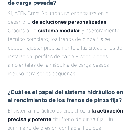
de carga pesada?
Sí, ATEK Drive Solutions se especializa en el
desarrollo
de soluciones personalizadas
.
Gracias a un
sistema modular
y asesoramiento
técnico completo, los frenos de pinza fija se
pueden ajustar precisamente a las situaciones de
instalación, perfiles de carga y condiciones
ambientales de la máquina de carga pesada,
incluso para series pequeñas.
¿Cuál es el papel del sistema hidráulico en
el rendimiento de los frenos de pinza fija?
El sistema hidráulico es crucial para
la activación
precisa y potente
del freno de pinza fija. Un
suministro de presión confiable, líquidos