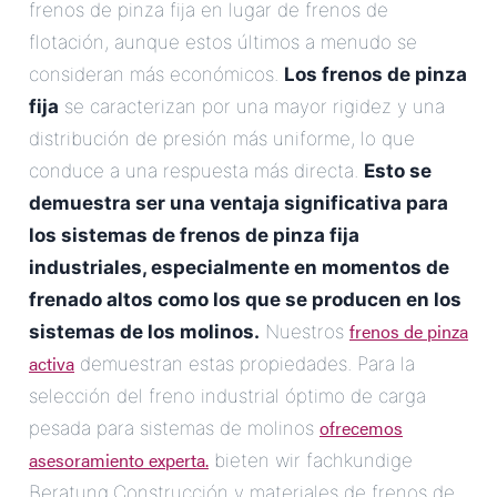
frenos de pinza fija en lugar de frenos de
flotación, aunque estos últimos a menudo se
consideran más económicos.
Los frenos de pinza
fija
se caracterizan por una mayor rigidez y una
distribución de presión más uniforme, lo que
conduce a una respuesta más directa.
Esto se
demuestra ser una ventaja significativa para
los sistemas de frenos de pinza fija
industriales, especialmente en momentos de
frenado altos como los que se producen en los
frenos de pinza
sistemas de los molinos.
Nuestros
activa
demuestran estas propiedades. Para la
selección del freno industrial óptimo de carga
ofrecemos
pesada para sistemas de molinos
asesoramiento experta.
bieten wir fachkundige
Beratung.Construcción y materiales de frenos de