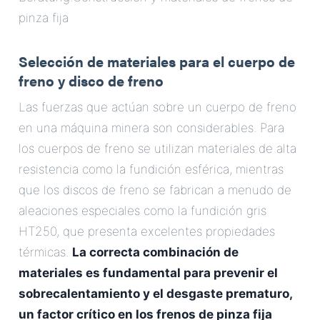
pinza fija
Selección de materiales para el cuerpo de
freno y disco de freno
Las fuerzas que actúan sobre un cuerpo de freno
en una máquina minera son considerables. Para
los cuerpos de freno se utilizan materiales de alta
resistencia como la fundición esférica, mientras
que los discos de freno se fabrican a menudo de
aleaciones especiales como la fundición gris
HT250, que presenta excelentes propiedades
térmicas.
La correcta combinación de
materiales es fundamental para prevenir el
sobrecalentamiento y el desgaste prematuro,
un factor crítico en los frenos de pinza fija