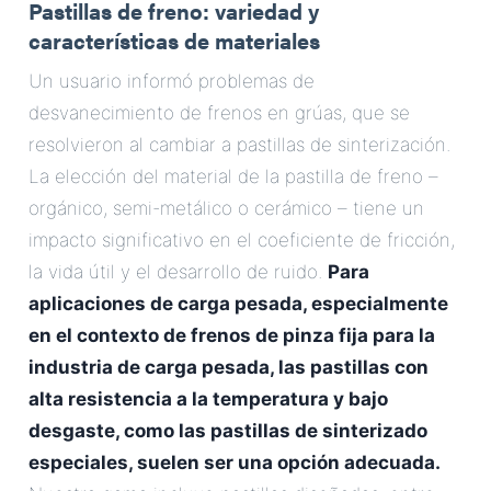
Pastillas de freno: variedad y
características de materiales
Un usuario informó problemas de
desvanecimiento de frenos en grúas, que se
resolvieron al cambiar a pastillas de sinterización.
La elección del material de la pastilla de freno –
orgánico, semi-metálico o cerámico – tiene un
impacto significativo en el coeficiente de fricción,
la vida útil y el desarrollo de ruido.
Para
aplicaciones de carga pesada, especialmente
en el contexto de frenos de pinza fija para la
industria de carga pesada, las pastillas con
alta resistencia a la temperatura y bajo
desgaste, como las pastillas de sinterizado
especiales, suelen ser una opción adecuada.