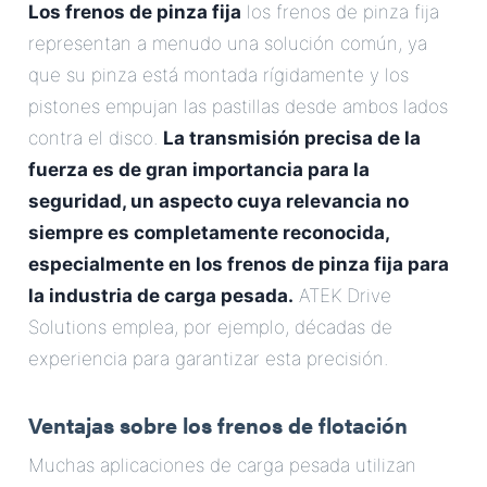
Los frenos de pinza fija
los frenos de pinza fija
representan a menudo una solución común, ya
que su pinza está montada rígidamente y los
pistones empujan las pastillas desde ambos lados
contra el disco.
La transmisión precisa de la
fuerza es de gran importancia para la
seguridad, un aspecto cuya relevancia no
siempre es completamente reconocida,
especialmente en los frenos de pinza fija para
la industria de carga pesada.
ATEK Drive
Solutions emplea, por ejemplo, décadas de
experiencia para garantizar esta precisión.
Ventajas sobre los frenos de flotación
Muchas aplicaciones de carga pesada utilizan