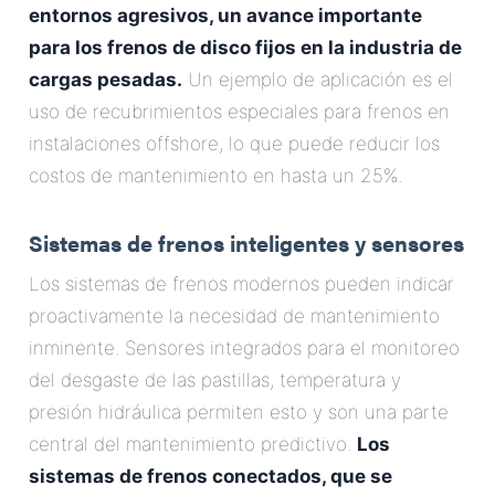
entornos agresivos, un avance importante
para los frenos de disco fijos en la industria de
cargas pesadas.
Un ejemplo de aplicación es el
uso de recubrimientos especiales para frenos en
instalaciones offshore, lo que puede reducir los
costos de mantenimiento en hasta un 25%.
Sistemas de frenos inteligentes y sensores
Los sistemas de frenos modernos pueden indicar
proactivamente la necesidad de mantenimiento
inminente. Sensores integrados para el monitoreo
del desgaste de las pastillas, temperatura y
presión hidráulica permiten esto y son una parte
central del mantenimiento predictivo.
Los
sistemas de frenos conectados, que se