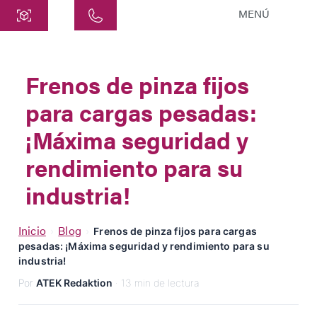
MENÚ
Central
ATEK Drive Solutions GmbH
Frenos de pinza fijos
Siemensstraße 47
para cargas pesadas:
25462 Rellingen
info@atek.de
¡Máxima seguridad y
+49 4101 7953-0
rendimiento para su
industria!
Abrir Chat
Inicio
Blog
›
›
Frenos de pinza fijos para cargas
pesadas: ¡Máxima seguridad y rendimiento para su
Nombre
industria!
Por
ATEK Redaktion
· 13 min de lectura
Nombre de la Empresa