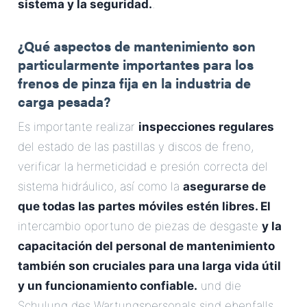
sistema y la seguridad.
.
¿Qué aspectos de mantenimiento son
particularmente importantes para los
frenos de pinza fija en la industria de
carga pesada?
Es importante realizar
inspecciones regulares
del estado de las pastillas y discos de freno,
verificar la hermeticidad e presión correcta del
sistema hidráulico, así como la
asegurarse de
que todas las partes móviles estén libres. El
intercambio oportuno de piezas de desgaste
y la
capacitación del personal de mantenimiento
también son cruciales para una larga vida útil
y un funcionamiento confiable.
und die
Schulung des Wartungspersonals sind ebenfalls