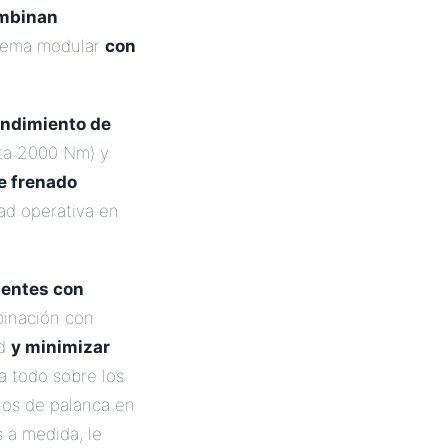
mbinan
stema modular
con
ndimiento de
sta 2000 Nm) y
e frenado
ad operativa en
gentes con
binación con
d
y minimizar
 todo sobre los
enos de palanca en
 a medida, le