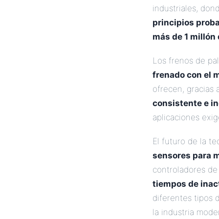
industriales, do
principios prob
más de 1 millón
Los frenos de pal
frenado con el 
ofrecen, gracias
consistente e i
aplicaciones exig
El futuro de la t
sensores para m
controladores de 
tiempos de inact
diferentes tipos 
la industria mod