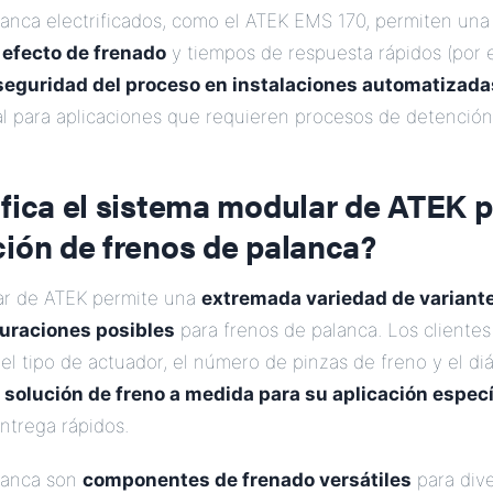
lanca electrificados, como el ATEK EMS 170, permiten un
 efecto de frenado
y tiempos de respuesta rápidos (por 
seguridad del proceso en instalaciones automatizada
al para aplicaciones que requieren procesos de detención
fica el sistema modular de ATEK p
ción de frenos de palanca?
ar de ATEK permite una
extremada variedad de variant
guraciones posibles
para frenos de palanca. Los clientes
 el tipo de actuador, el número de pinzas de freno y el di
a
solución de freno a medida para su aplicación especí
ntrega rápidos.
lanca son
componentes de frenado versátiles
para dive