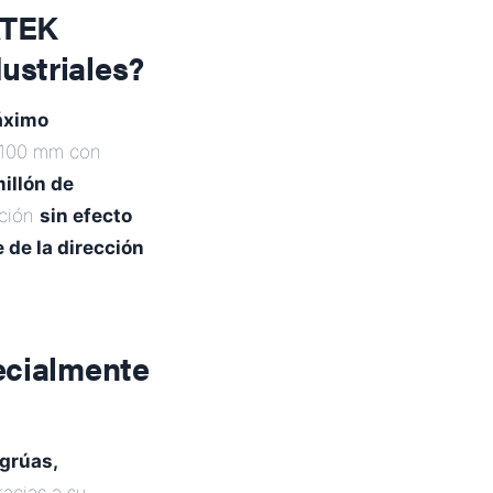
 ATEK
ustriales?
ximo
 100 mm con
illón de
cción
sin efecto
 de la dirección
ecialmente
 grúas,