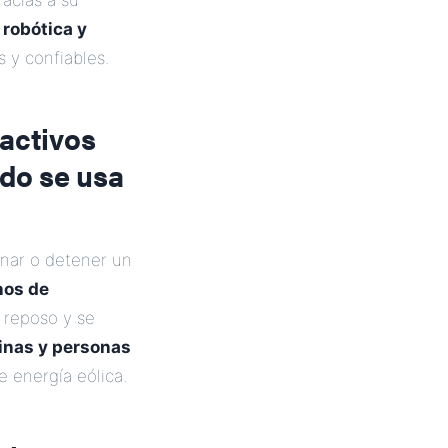
racias a su
o
robótica y
 y confiables.
 activos
ndo se usa
enar o detener un
nos de
 reposo y se
nas y personas
e energía eólica.