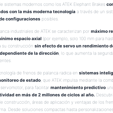
nde sistemas modernos como los ATEK Elephant Brakes
co
ados con la más moderna tecnología
a través de un si
 de configuraciones
posibles.
anca industriales de ATEK se caracterizan por
máximo re
mínimo espacio axial
(por ejemplo, solo 100 mm para ha
 a su construcción
sin efecto de servo un rendimiento d
ndependiente de la dirección
, lo que aumenta la segurid
entes.
ecnología de frenos de palanca radica en
sistemas inteli
onitoreo de estado
, que ATEK impulsa mediante la com
servomotor, para facilitar
mantenimiento predictivo
un
ividad en más de 2 millones de ciclos al año.
Descubra
de construcción, áreas de aplicación y ventajas de los fr
erna. Desde soluciones compactas hasta personalizaciones