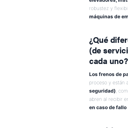
elevadores, ins
robustez y flexi
máquinas de em
¿Qué difer
(de servic
cada uno?
Los frenos de pa
proceso y están 
seguridad)
, com
abren al recibir 
en caso de fallo