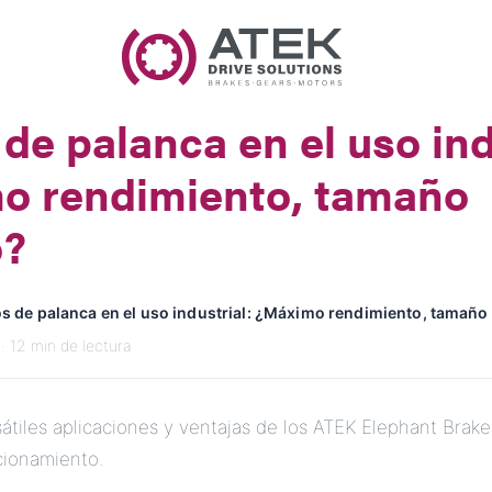
Nombre
Nombre de la Empresa
de palanca en el uso ind
Correo Electrónico
o rendimiento, tamaño
Dirección
o?
Mensaje
s de palanca en el uso industrial: ¿Máximo rendimiento, tamañ
· 12 min de lectura
átiles aplicaciones y ventajas de los ATEK Elephant Brake
cionamiento.
Enviar Mensaje