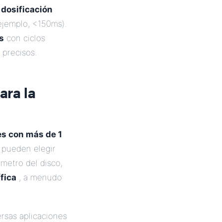
a
dosificación
ejemplo, <150ms).
s
con ciclos
 precisos.
ara la
es con más de 1
 pueden elegir
ámetro del disco,
fica
, a menudo
rsas aplicaciones