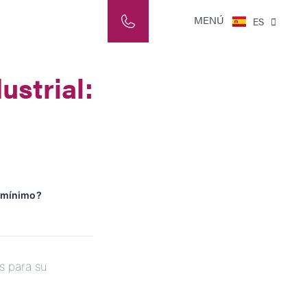
NL
MENÚ
ES
IT
ustrial:
o mínimo?
s para su