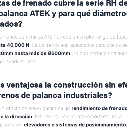
as de frenado cubre la serie RH de
 palanca ATEK y para qué diámetro
uados?
os frenos de palanca ATEK ofrece un amplio rango de fuer
sta 40,000 N
. Estos frenos son adecuados para discos d
20mm hasta más de Ø600mm
, lo que permite una adap
des industriales.
s ventajosa la construcción sin ef
renos de palanca industriales?
sin efecto de servo garantiza un
rendimiento de frenado
e la dirección
. Esto es especialmente importante en apl
a, como en
elevadores o sistemas de posicionamiento