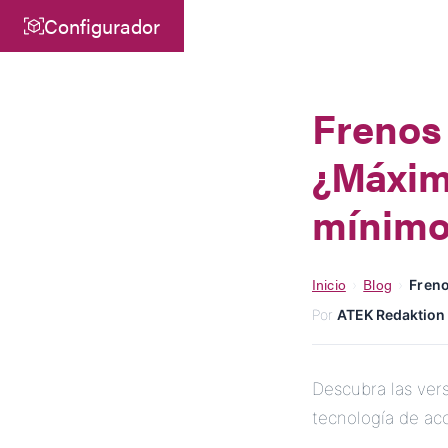
Configurador
Central
ATEK Drive Solutions GmbH
Frenos 
Siemensstraße 47
¿Máxim
25462 Rellingen
info@atek.de
mínim
+49 4101 7953-0
Inicio
Blog
›
›
Freno
Abrir Chat
Por
ATEK Redaktion
Descubra las vers
tecnología de ac