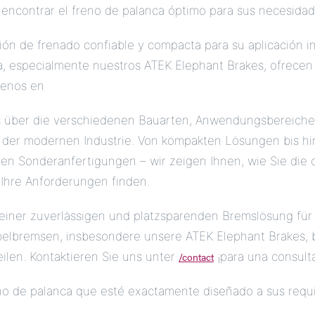
ncontrar el freno de palanca óptimo para sus necesidad
ón de frenado confiable y compacta para su aplicación in
a, especialmente nuestros ATEK Elephant Brakes, ofrecen
tenos en
es über die verschiedenen Bauarten, Anwendungsbereiche
der modernen Industrie. Von kompakten Lösungen bis hi
n Sonderanfertigungen – wir zeigen Ihnen, wie Sie die 
Ihre Anforderungen finden.
einer zuverlässigen und platzsparenden Bremslösung für I
lbremsen, insbesondere unsere ATEK Elephant Brakes, b
eilen. Kontaktieren Sie uns unter
/contact
¡para una consulta
no de palanca que esté exactamente diseñado a sus requi