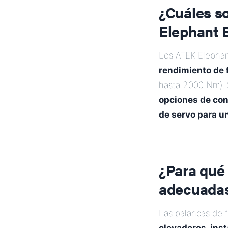
¿Cuáles so
Elephant 
Los ATEK Elephan
rendimiento de 
hasta 2000 Nm). 
opciones de con
de servo para u
.
¿Para qué 
adecuadas
Las palancas de 