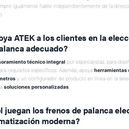
empre igualmente fiable independientemente de la direcc
o.
a ATEK a los clientes en la elecc
palanca adecuado?
oramiento técnico integral
por especialistas, para dise
ara requisitos específicos. Además, apoya
herramientas 
metros
y un configurador de producto en línea en la sele
la
soluciones personalizadas
.
 juegan los frenos de palanca elec
omatización moderna?