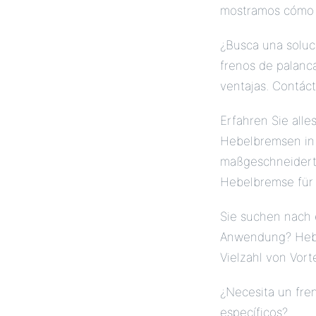
mostramos cómo e
¿Busca una soluci
frenos de palanc
ventajas. Contác
Erfahren Sie all
Hebelbremsen in 
maßgeschneiderte
Hebelbremse für 
Sie suchen nach 
Anwendung? Hebe
Vielzahl von Vort
¿Necesita un fre
específicos?