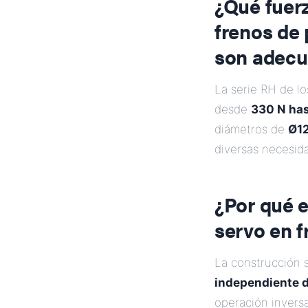
¿Qué fuerz
frenos de
son adec
La serie RH de l
desde
330 N ha
diámetros de
Ø1
diversas necesida
¿Por qué e
servo en f
La construcción 
independiente d
operación invers