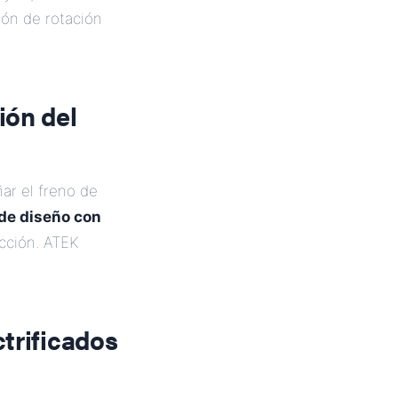
ión de rotación
ión del
ñar el freno de
de diseño con
cción. ATEK
trificados