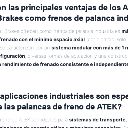
n las principales ventajas de los
Brakes como frenos de palanca ind
t Brakes ofrecen como frenos de palanca industriales
má
frenado con el mínimo espacio axial
(por ejemplo, solo
Se caracterizan por un
sistema modular con más de 1 m
figuración
, diversas formas de actuacion y una constru
n rendimiento de frenado consistente e independiente
aplicaciones industriales son esp
 las palancas de freno de ATEK?
freno de ATEK son ideales para
sistemas de transporte,