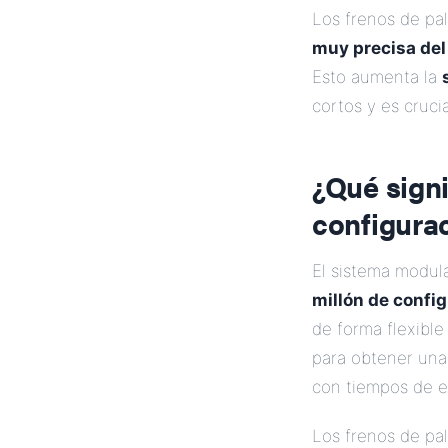
Los frenos de pa
muy precisa del
Esto aumenta la
cortos y es cruci
¿Qué signi
configura
El sistema modul
millón de confi
de forma flexible
para obtener un
con tiempos de e
Los frenos de pa