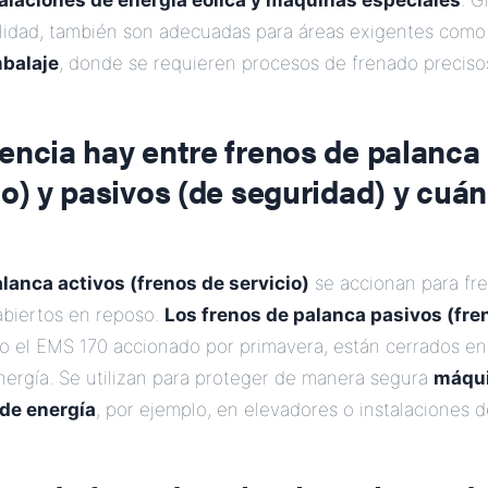
talaciones de energía eólica y máquinas especiales
. G
bilidad, también son adecuadas para áreas exigentes com
balaje
, donde se requieren procesos de frenado precisos
encia hay entre frenos de palanca
io) y pasivos (de seguridad) y cuá
lanca activos (frenos de servicio)
se accionan para fr
abiertos en reposo.
Los frenos de palanca pasivos (fre
o el EMS 170 accionado por primavera, están cerrados en
energía. Se utilizan para proteger de manera segura
máqui
 de energía
, por ejemplo, en elevadores o instalaciones d