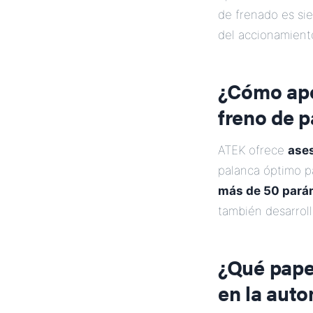
de frenado es si
del accionamient
¿Cómo apoy
freno de 
ATEK ofrece
ases
palanca óptimo p
más de 50 pará
también desarrol
¿Qué papel
en la aut