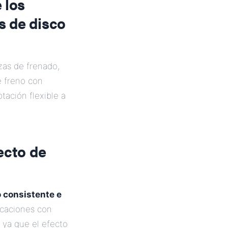
 los
s de disco
zas de frenado,
e freno con
tación flexible a
ecto de
 consistente e
icaciones con
, ya que el efecto