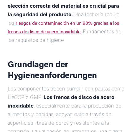
elección correcta del material es crucial para
la seguridad del producto.
Una lechería redujo
riesgos de contaminación en un 90% gracias a los
los
frenos de disco de acero inoxidable.
Fundamentos de
los requisitos de higiene
Grundlagen der
Hygieneanforderungen
Los componentes deben cumplir con pautas como
HACCP o GMP.
Los frenos de disco de acero
inoxidable
, especialmente para la producción de
alimentos y bebidas, apoyan esto a través de
superficies libres de poros y resistentes a la
corrosión. La validación de limpieza en una planta