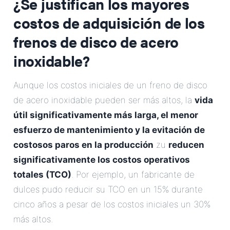
¿Se justifican los mayores
costos de adquisición de los
frenos de disco de acero
inoxidable?
Aunque los costos iniciales de un freno de disco
de acero inoxidable pueden ser más altos, la
vida
útil significativamente más larga, el menor
esfuerzo de mantenimiento y la evitación de
costosos paros en la producción
zu
reducen
significativamente los costos operativos
totales (TCO)
. Por ejemplo, un fabricante de
dulces pudo reducir su TCO en un 15% durante
cinco años a pesar de los costos iniciales un 30%
más altos.