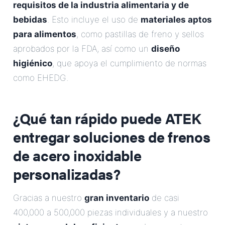
requisitos de la industria alimentaria y de
bebidas
. Esto incluye el uso de
materiales aptos
para alimentos
, como pastillas de freno y sellos
aprobados por la FDA, así como un
diseño
higiénico
, que apoya el cumplimiento de normas
como EHEDG.
¿Qué tan rápido puede ATEK
entregar soluciones de frenos
de acero inoxidable
personalizadas?
Gracias a nuestro
gran inventario
de casi
400,000 a 500,000 piezas individuales y a nuestro