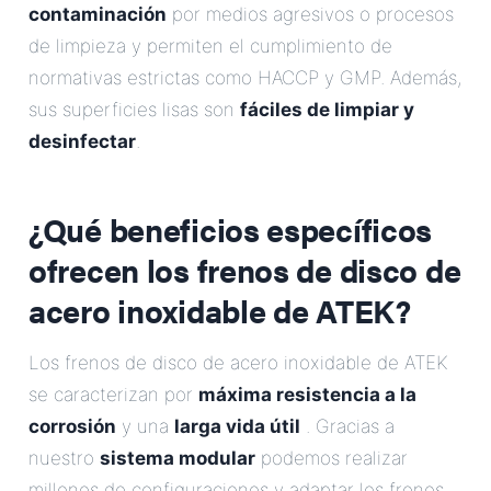
contaminación
por medios agresivos o procesos
de limpieza y permiten el cumplimiento de
normativas estrictas como HACCP y GMP. Además,
sus superficies lisas son
fáciles de limpiar y
desinfectar
.
¿Qué beneficios específicos
ofrecen los frenos de disco de
acero inoxidable de ATEK?
Los frenos de disco de acero inoxidable de ATEK
se caracterizan por
máxima resistencia a la
corrosión
y una
larga vida útil
. Gracias a
nuestro
sistema modular
podemos realizar
millones de configuraciones y adaptar los frenos