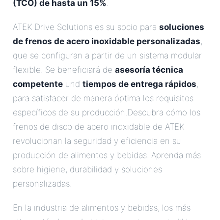
(TCO) de hasta un 15%
.
ATEK Drive Solutions es su socio para
soluciones
de frenos de acero inoxidable personalizadas
,
que se configuran a partir de un sistema modular
flexible. Se beneficiará de
asesoría técnica
competente
und
tiempos de entrega rápidos
,
para satisfacer de manera óptima los requisitos
específicos de su producción.Descubra cómo los
frenos de disco de acero inoxidable de ATEK
revolucionan la seguridad y eficiencia en su
producción de alimentos y bebidas. Aprenda más
sobre higiene, durabilidad y soluciones
personalizadas.
En la industria de alimentos y bebidas, los más