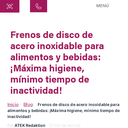
MENÚ
Central
ATEK Drive Solutions GmbH
Frenos de disco de
Siemensstraße 47
acero inoxidable para
25462 Rellingen
info@atek.de
alimentos y bebidas:
+49 4101 7953-0
¡Máxima higiene,
mínimo tiempo de
Abrir Chat
inactividad!
Nombre
Inicio
Blog
›
›
Frenos de disco de acero inoxidable para
alimentos y bebidas: ¡Máxima higiene, mínimo tiempo de
inactividad!
Nombre de la Empresa
Por
ATEK Redaktion
· 12 min de lectura