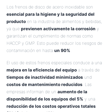
Los frenos de disco de acero inoxidable son
esencial para la higiene y la seguridad del
producto
en la industria de alimentos y bebidas,
ya que
previenen activamente la corrosión
y
garantizan el cumplimiento de normas como
HACCP y GMP. Esto puede reducir los riesgos de
contaminación en hasta
un 90%
.
El uso de estos frenos especiales conduce a una
mejora en la eficiencia del equipo
a través de
tiempos de inactividad minimizados
und
costos de mantenimiento reducidos
. Las
empresas informan de un
aumento de la
disponibilidad de los equipos del 5%
y una
reducción de los costos operativos totales