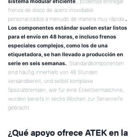
sistema modular eficiente
, podemos entregar
frenos de disco de acero inoxidable
personalizados a menudo de manera muy rápida
.
Los componentes estándar suelen estar listos
para el envío en 48 horas, e incluso frenos
especiales complejos, como los de una
etiquetadora, se han llevado a producción en
serie en seis semanas.
. Standardkomponenten
sind häufig innerhalb von 48 Stunden
versandbereit, und selbst komplexe
Spezialbremsen, wie für eine Etikettiermaschine,
wurden bereits in sechs Wochen zur Serienreife
gebracht.
¿Qué apoyo ofrece ATEK en la