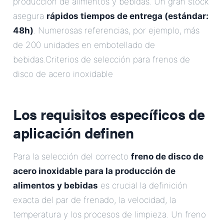
producción de alimentos y bebidas. Un gran stock
asegura
rápidos tiempos de entrega (estándar:
48h)
. Numerosas referencias, por ejemplo, más
de 200 unidades en embotellado de
bebidas.Criterios de selección para frenos de
disco de acero inoxidable
Los requisitos específicos de
aplicación definen
Para la selección del correcto
freno de disco de
acero inoxidable para la producción de
alimentos y bebidas
es crucial la definición
exacta del par de frenado, la velocidad, la
temperatura y los procesos de limpieza. Un freno