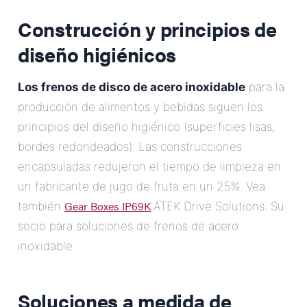
Construcción y principios de
diseño higiénicos
Los frenos de disco de acero inoxidable
para la
producción de alimentos y bebidas siguen los
principios del diseño higiénico (superficies lisas,
bordes redondeados). Las construcciones
encapsuladas redujeron el tiempo de limpieza en
un fabricante de jugo de fruta en un 25%. Vea
Gear Boxes IP69K
también
.ATEK Drive Solutions: Su
socio para soluciones de frenos de acero
inoxidable
Soluciones a medida de