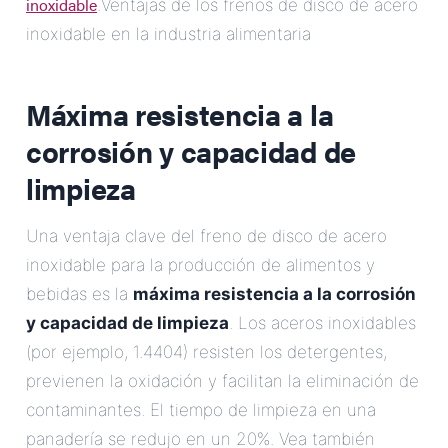
inoxidable
.Ventajas de los frenos de disco de acero
inoxidable en la industria alimentaria
Máxima resistencia a la
corrosión y capacidad de
limpieza
Una ventaja clave del freno de disco de acero
inoxidable para la producción de alimentos y
bebidas es la
máxima resistencia a la corrosión
y capacidad de limpieza
. Los aceros inoxidables
(por ejemplo, 1.4404) resisten los detergentes,
previenen la oxidación y facilitan la eliminación de
contaminantes. El tiempo de limpieza en una
panadería se redujo en un 20%. Vea también