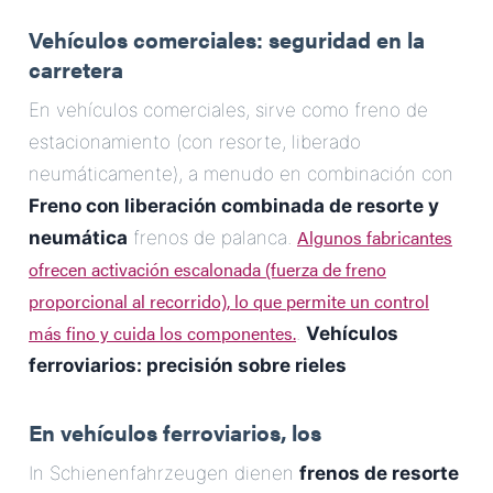
Vehículos comerciales: seguridad en la
carretera
En vehículos comerciales, sirve como freno de
estacionamiento (con resorte, liberado
neumáticamente), a menudo en combinación con
Freno con liberación combinada de resorte y
Algunos fabricantes
neumática
frenos de palanca.
ofrecen activación escalonada (fuerza de freno
proporcional al recorrido), lo que permite un control
más fino y cuida los componentes.
.
Vehículos
ferroviarios: precisión sobre rieles
En vehículos ferroviarios, los
In Schienenfahrzeugen dienen
frenos de resorte