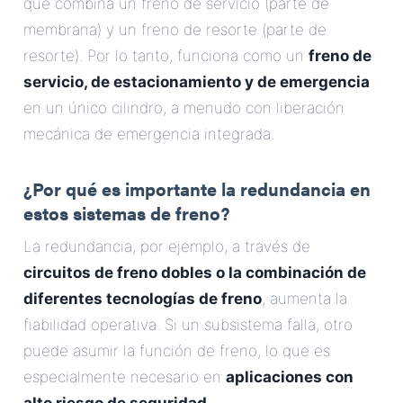
que combina un freno de servicio (parte de
membrana) y un freno de resorte (parte de
resorte). Por lo tanto, funciona como un
freno de
servicio, de estacionamiento y de emergencia
en un único cilindro, a menudo con liberación
mecánica de emergencia integrada.
¿Por qué es importante la redundancia en
estos sistemas de freno?
La redundancia, por ejemplo, a través de
circuitos de freno dobles o la combinación de
diferentes tecnologías de freno
, aumenta la
fiabilidad operativa. Si un subsistema falla, otro
puede asumir la función de freno, lo que es
especialmente necesario en
aplicaciones con