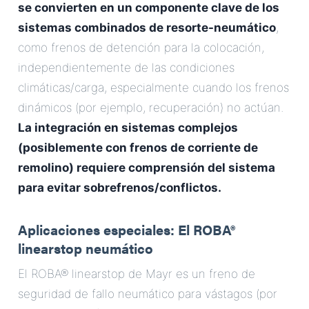
se convierten en un componente clave de los
sistemas combinados de resorte-neumático
,
como frenos de detención para la colocación,
independientemente de las condiciones
climáticas/carga, especialmente cuando los frenos
dinámicos (por ejemplo, recuperación) no actúan.
La integración en sistemas complejos
(posiblemente con frenos de corriente de
remolino) requiere comprensión del sistema
para evitar sobrefrenos/conflictos.
Aplicaciones especiales: El ROBA®
linearstop neumático
El ROBA® linearstop de Mayr es un freno de
seguridad de fallo neumático para vástagos (por