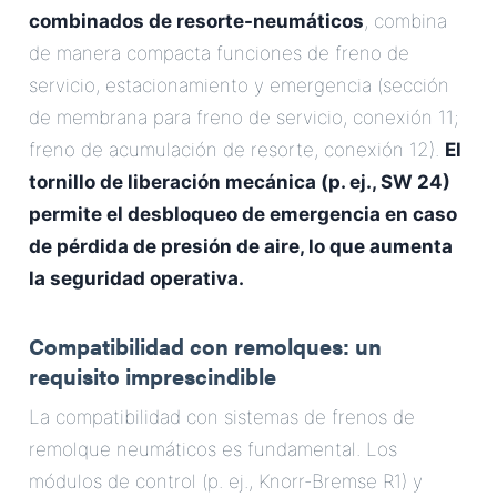
combinados de resorte-neumáticos
, combina
de manera compacta funciones de freno de
servicio, estacionamiento y emergencia (sección
de membrana para freno de servicio, conexión 11;
freno de acumulación de resorte, conexión 12).
El
tornillo de liberación mecánica (p. ej., SW 24)
permite el desbloqueo de emergencia en caso
de pérdida de presión de aire, lo que aumenta
la seguridad operativa.
Compatibilidad con remolques: un
requisito imprescindible
La compatibilidad con sistemas de frenos de
remolque neumáticos es fundamental. Los
módulos de control (p. ej., Knorr-Bremse R1) y