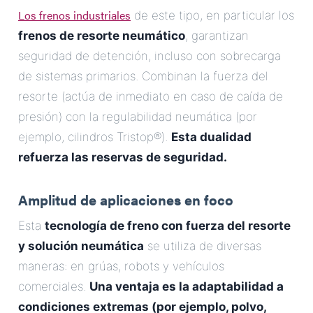
Los frenos industriales
de este tipo, en particular los
frenos de resorte neumático
, garantizan
seguridad de detención, incluso con sobrecarga
de sistemas primarios. Combinan la fuerza del
resorte (actúa de inmediato en caso de caída de
presión) con la regulabilidad neumática (por
ejemplo, cilindros Tristop®).
Esta dualidad
refuerza las reservas de seguridad.
Amplitud de aplicaciones en foco
Esta
tecnología de freno con fuerza del resorte
y solución neumática
se utiliza de diversas
maneras: en grúas, robots y vehículos
comerciales.
Una ventaja es la adaptabilidad a
condiciones extremas (por ejemplo, polvo,