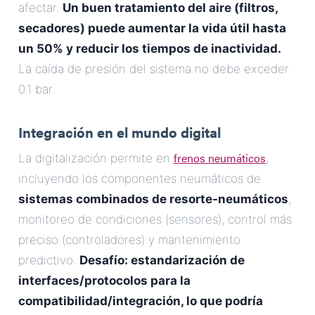
afectar.
Un buen tratamiento del aire (filtros,
secadores) puede aumentar la vida útil hasta
un 50% y reducir los tiempos de inactividad.
La caída de presión del sistema no debe exceder
0.1 bar.
Integración en el mundo digital
frenos neumáticos
La digitalización permite en
,
incluyendo los componentes neumáticos de
sistemas combinados de resorte-neumáticos
,
monitoreo de condiciones (sensores), control más
preciso (controladores) y mantenimiento
predictivo.
Desafío: estandarización de
interfaces/protocolos para la
compatibilidad/integración, lo que podría