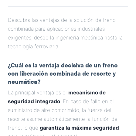
Correo Electrónico
Descubra las ventajas de la solución de freno
Dirección
combinada para aplicaciones industriales
exigentes, desde la ingeniería mecánica hasta la
Mensaje
tecnología ferroviaria.
¿Cuál es la ventaja decisiva de un freno
con liberación combinada de resorte y
neumática?
La principal ventaja es el
mecanismo de
Enviar Mensaje
seguridad integrado
. En caso de fallo en el
suministro de aire comprimido, la fuerza del
resorte asume automáticamente la función de
freno, lo que
garantiza la máxima seguridad