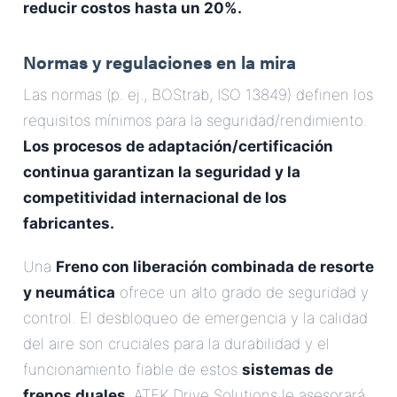
reducir costos hasta un 20%.
Normas y regulaciones en la mira
Las normas (p. ej., BOStrab, ISO 13849) definen los
requisitos mínimos para la seguridad/rendimiento.
Los procesos de adaptación/certificación
continua garantizan la seguridad y la
competitividad internacional de los
fabricantes.
Una
Freno con liberación combinada de resorte
y neumática
ofrece un alto grado de seguridad y
control. El desbloqueo de emergencia y la calidad
del aire son cruciales para la durabilidad y el
funcionamiento fiable de estos
sistemas de
frenos duales
. ATEK Drive Solutions le asesorará