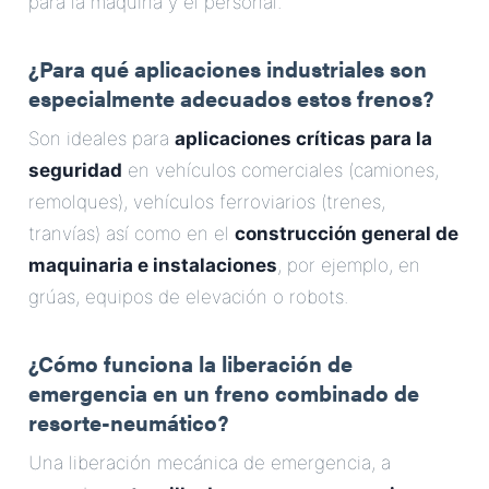
para la máquina y el personal.
¿Para qué aplicaciones industriales son
especialmente adecuados estos frenos?
Son ideales para
aplicaciones críticas para la
seguridad
en vehículos comerciales (camiones,
remolques), vehículos ferroviarios (trenes,
tranvías) así como en el
construcción general de
maquinaria e instalaciones
, por ejemplo, en
grúas, equipos de elevación o robots.
¿Cómo funciona la liberación de
emergencia en un freno combinado de
resorte-neumático?
Una liberación mecánica de emergencia, a