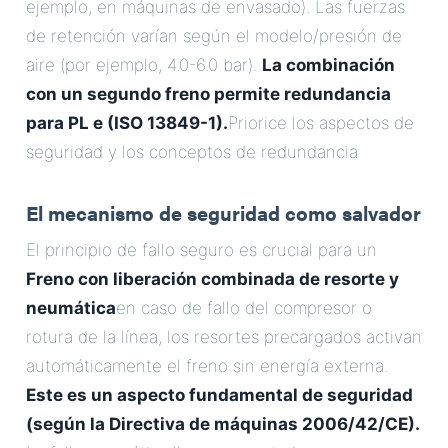
ejemplo, en máquinas de envasado). Las fuerzas
de retención varían según el modelo/presión de
aire (por ejemplo, 4.0-6.0 bar).
La combinación
con un segundo freno permite redundancia
para PL e (ISO 13849-1).
Priorice los aspectos de
seguridad y los conceptos de redundancia
El mecanismo de seguridad como salvador
El principio de fallo seguro es crucial para un
Freno con liberación combinada de resorte y
neumática
en caso de fallo del compresor o
rotura de la línea, los resortes precargados activan
automáticamente el freno sin energía externa.
Este es un aspecto fundamental de seguridad
(según la Directiva de máquinas 2006/42/CE).