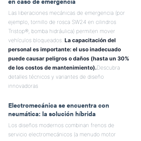
en caso de emergencia
Las liberaciones mecánicas de emergencia (por
ejemplo, tornillo de rosca SW24 en cilindros
Tristop®, bomba hidráulica) permiten mover
vehículos bloqueados.
La capacitación del
personal es importante: el uso inadecuado
puede causar peligros o daños (hasta un 30%
de los costos de mantenimiento).
Descubra
detalles técnicos y variantes de diseño
innovadoras
Electromecánica se encuentra con
neumática: la solución híbrida
Los diseños modernos combinan frenos de
servicio electromecánicos (a menudo motor