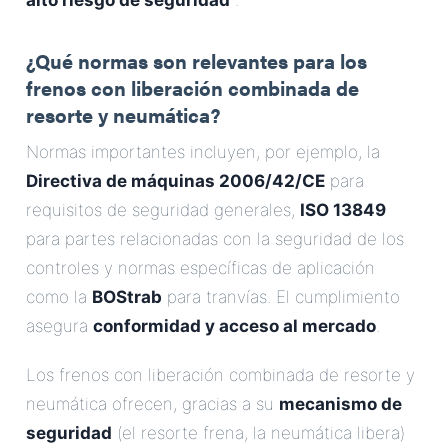
alto riesgo de seguridad
.
¿Qué normas son relevantes para los
frenos con liberación combinada de
resorte y neumática?
Normas importantes incluyen, por ejemplo, la
Directiva de máquinas 2006/42/CE
para
requisitos de seguridad generales,
ISO 13849
para partes relacionadas con la seguridad de los
controles y normas específicas de aplicación
como la
BOStrab
para tranvías. El cumplimiento
asegura
conformidad y acceso al mercado
.
Los frenos con liberación combinada de resorte y
neumática ofrecen, gracias a su
mecanismo de
seguridad
(el resorte frena, la neumática libera)