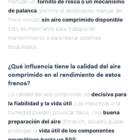
menudo un
tornillo de rosca o un mecanismo
de palanca
, permite el desbloqueo manual del
freno incluso
sin aire comprimido disponible
.
Esto es importante para trabajos de
mantenimiento o para liberar sistemas
bloqueados.
¿Qué influencia tiene la calidad del aire
comprimido en el rendimiento de estos
frenos?
La calidad del aire comprimido es
decisiva para
la fiabilidad y la vida útil
. Las impurezas o la
humedad pueden provocar fallos. Una
buena
preparación del aire
(filtración, secado) puede
prolongar la
vida útil de los componentes
neumáticos hasta un 50%
.