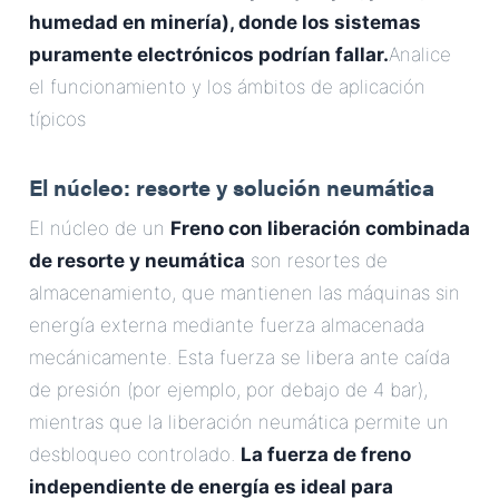
humedad en minería), donde los sistemas
puramente electrónicos podrían fallar.
Analice
el funcionamiento y los ámbitos de aplicación
típicos
El núcleo: resorte y solución neumática
El núcleo de un
Freno con liberación combinada
de resorte y neumática
son resortes de
almacenamiento, que mantienen las máquinas sin
energía externa mediante fuerza almacenada
mecánicamente. Esta fuerza se libera ante caída
de presión (por ejemplo, por debajo de 4 bar),
mientras que la liberación neumática permite un
desbloqueo controlado.
La fuerza de freno
independiente de energía es ideal para