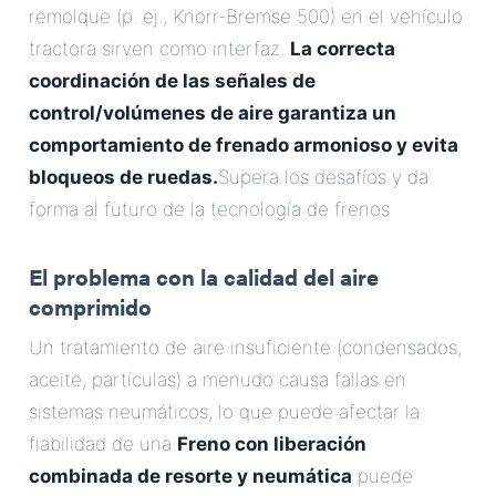
remolque (p. ej., Knorr-Bremse 500) en el vehículo
tractora sirven como interfaz.
La correcta
coordinación de las señales de
control/volúmenes de aire garantiza un
comportamiento de frenado armonioso y evita
bloqueos de ruedas.
Supera los desafíos y da
forma al futuro de la tecnología de frenos
El problema con la calidad del aire
comprimido
Un tratamiento de aire insuficiente (condensados,
aceite, partículas) a menudo causa fallas en
sistemas neumáticos, lo que puede afectar la
fiabilidad de una
Freno con liberación
combinada de resorte y neumática
puede