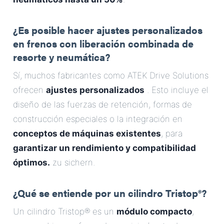
¿Es posible hacer ajustes personalizados
en frenos con liberación combinada de
resorte y neumática?
Sí, muchos fabricantes como ATEK Drive Solutions
ofrecen
ajustes personalizados
. Esto incluye el
diseño de las fuerzas de retención, formas de
construcción especiales o la integración en
conceptos de máquinas existentes
, para
garantizar un rendimiento y compatibilidad
óptimos.
zu sichern.
¿Qué se entiende por un cilindro Tristop®?
Un cilindro Tristop® es un
módulo compacto
,