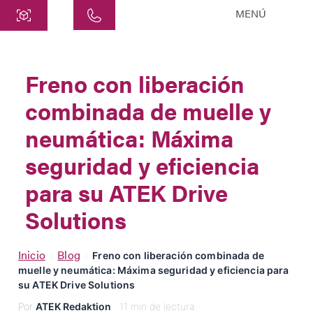
MENÚ
Central
ATEK Drive Solutions GmbH
Freno con liberación
Siemensstraße 47
combinada de muelle y
25462 Rellingen
info@atek.de
neumática: Máxima
+49 4101 7953-0
seguridad y eficiencia
para su ATEK Drive
Abrir Chat
Solutions
Nombre
Inicio
Blog
›
›
Freno con liberación combinada de
muelle y neumática: Máxima seguridad y eficiencia para
su ATEK Drive Solutions
Nombre de la Empresa
Por
ATEK Redaktion
· 11 min de lectura