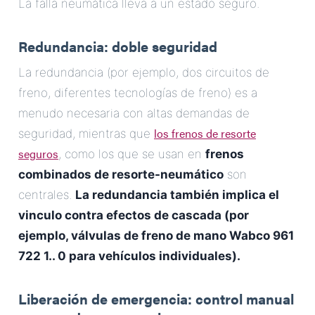
La falla neumática lleva a un estado seguro.
Redundancia: doble seguridad
La redundancia (por ejemplo, dos circuitos de
freno, diferentes tecnologías de freno) es a
menudo necesaria con altas demandas de
los frenos de resorte
seguridad, mientras que
seguros
, como los que se usan en
frenos
combinados de resorte-neumático
son
centrales.
La redundancia también implica el
vinculo contra efectos de cascada (por
ejemplo, válvulas de freno de mano Wabco 961
722 1.. 0 para vehículos individuales).
Liberación de emergencia: control manual