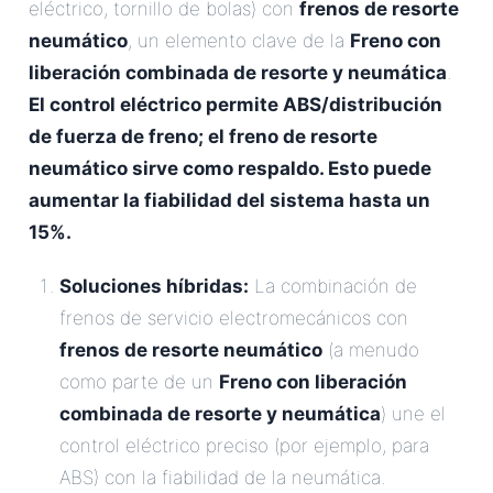
eléctrico, tornillo de bolas) con
frenos de resorte
neumático
, un elemento clave de la
Freno con
liberación combinada de resorte y neumática
.
El control eléctrico permite ABS/distribución
de fuerza de freno; el freno de resorte
neumático sirve como respaldo. Esto puede
aumentar la fiabilidad del sistema hasta un
15%.
Soluciones híbridas:
La combinación de
frenos de servicio electromecánicos con
frenos de resorte neumático
(a menudo
como parte de un
Freno con liberación
combinada de resorte y neumática
) une el
control eléctrico preciso (por ejemplo, para
ABS) con la fiabilidad de la neumática.