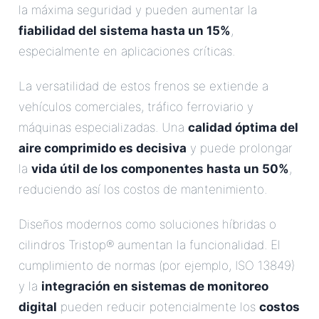
la máxima seguridad y pueden aumentar la
fiabilidad del sistema hasta un 15%
,
especialmente en aplicaciones críticas.
La versatilidad de estos frenos se extiende a
vehículos comerciales, tráfico ferroviario y
máquinas especializadas. Una
calidad óptima del
aire comprimido es decisiva
y puede prolongar
la
vida útil de los componentes hasta un 50%
,
reduciendo así los costos de mantenimiento.
Diseños modernos como soluciones híbridas o
cilindros Tristop® aumentan la funcionalidad. El
cumplimiento de normas (por ejemplo, ISO 13849)
y la
integración en sistemas de monitoreo
digital
pueden reducir potencialmente los
costos