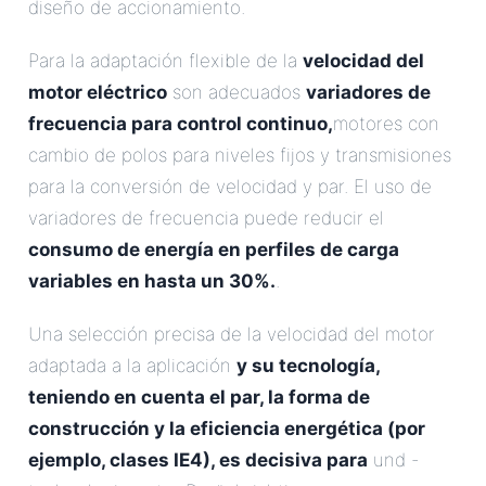
diseño de accionamiento.
Para la adaptación flexible de la
velocidad del
motor eléctrico
son adecuados
variadores de
frecuencia para control continuo,
motores con
cambio de polos para niveles fijos y transmisiones
para la conversión de velocidad y par. El uso de
variadores de frecuencia puede reducir el
consumo de energía en perfiles de carga
variables en hasta un 30%.
.
Una selección precisa de la velocidad del motor
adaptada a la aplicación
y su tecnología,
teniendo en cuenta el par, la forma de
construcción y la eficiencia energética (por
ejemplo, clases IE4), es decisiva para
und -