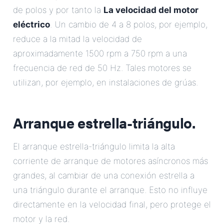
de polos y por tanto la
La velocidad del motor
eléctrico
. Un cambio de 4 a 8 polos, por ejemplo,
reduce a la mitad la velocidad de
aproximadamente 1500 rpm a 750 rpm a una
frecuencia de red de 50 Hz. Tales motores se
utilizan, por ejemplo, en instalaciones de grúas.
Arranque estrella-triángulo.
El arranque estrella-triángulo limita la alta
corriente de arranque de motores asíncronos más
grandes, al cambiar de una conexión estrella a
una triángulo durante el arranque. Esto no influye
directamente en la velocidad final, pero protege el
motor y la red.