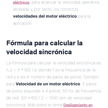
eléctricos
, para alcanzar la velocidad operativa
deseada y, por tanto, los correctos
velocidades del motor eléctrico
para la
aplicación.
Fórmula para calcular la
velocidad sincrónica
La fórmula para calcular la velocidad sincrónica es:
n_s = (f * 60) / p (donde f es la frecuencia de la
red y p es el número de pares de polos). Ejemplo
para
Velocidad de un motor eléctrico
: 2 pares
de polos (equivale a 4 polos), 50 Hz de frecuencia
de red: (50 * 60) / 2 = 1500 rpm de velocidad
Deslizamiento en
sincrónica. Más sobre el tema