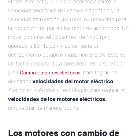
El deslizamiento, que es la diferencia entre la
velocidad sincrónica del campo magnético y la
velocidad de rotación del rotor, es necesario para
la inducción del par en los motores asíncronos. Un
motor con una velocidad real de 1420 rpm,
operado a 50 Hz con 4 polos, tiene un
deslizamiento de aproximadamente 5.3%. Este es
un factor importante a considerar en la selección
Comprar motores eléctricos
y en
, para lograr los
deseados
velocidades del motor eléctrico
.Controlar: Métodos y tecnologías para regular la
velocidades de los motores eléctricos.
aprovechar de manera óptima.
Los motores con cambio de