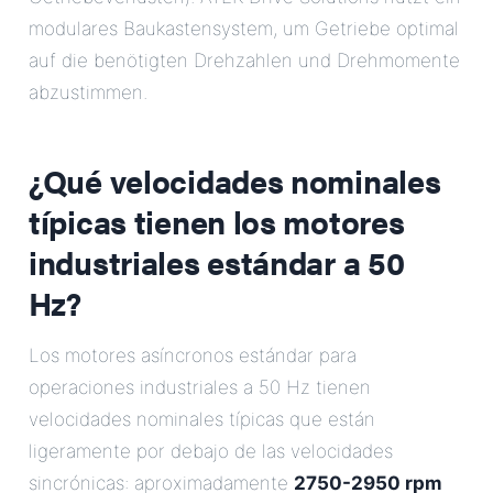
modulares Baukastensystem, um Getriebe optimal
auf die benötigten Drehzahlen und Drehmomente
abzustimmen.
¿Qué velocidades nominales
típicas tienen los motores
industriales estándar a 50
Hz?
Los motores asíncronos estándar para
operaciones industriales a 50 Hz tienen
velocidades nominales típicas que están
ligeramente por debajo de las velocidades
sincrónicas: aproximadamente
2750-2950 rpm