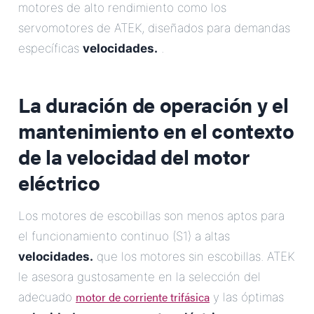
motores de alto rendimiento como los
servomotores de ATEK, diseñados para demandas
específicas
velocidades.
.
La duración de operación y el
mantenimiento en el contexto
de la
velocidad del motor
eléctrico
Los motores de escobillas son menos aptos para
el funcionamiento continuo (S1) a altas
velocidades.
que los motores sin escobillas. ATEK
le asesora gustosamente en la selección del
motor de corriente trifásica
adecuado
y las óptimas