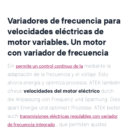
Variadores de frecuencia para
velocidades eléctricas de
motor variables.
Un motor
con variador de frecuencia
permite un control continuo de la
Ein
mediante la
adaptación de la frecuencia y el voltaje. Esto
ahorra energía y optimiza procesos. ATEK también
ofrece
velocidades del motor eléctrico
durch
die Anpassung von Frequenz und Spannung. Dies
spart Energie und optimiert Prozesse. ATEK bietet
transmisiones eléctricas regulables con variador
auch
de frecuencia integrado
, que permiten ajustes