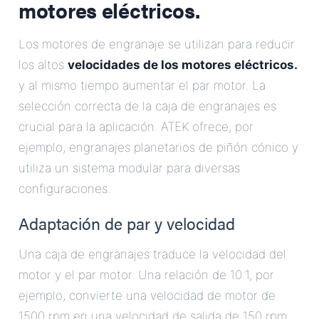
motores eléctricos.
Los motores de engranaje se utilizan para reducir
los altos
velocidades de los motores eléctricos.
y al mismo tiempo aumentar el par motor. La
selección correcta de la caja de engranajes es
crucial para la aplicación. ATEK ofrece, por
ejemplo, engranajes planetarios de piñón cónico y
utiliza un sistema modular para diversas
configuraciones.
Adaptación de par y velocidad
Una caja de engranajes traduce la velocidad del
motor y el par motor. Una relación de 10:1, por
ejemplo, convierte una velocidad de motor de
1500 rpm en una velocidad de salida de 150 rpm,