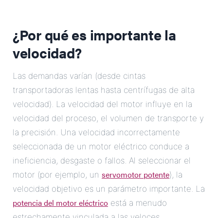
¿Por qué es importante la
velocidad?
Las demandas varían (desde cintas
transportadoras lentas hasta centrífugas de alta
velocidad). La velocidad del motor influye en la
velocidad del proceso, el volumen de transporte y
la precisión. Una velocidad incorrectamente
seleccionada de un motor eléctrico conduce a
ineficiencia, desgaste o fallos. Al seleccionar el
servomotor potente
motor (por ejemplo, un
), la
velocidad objetivo es un parámetro importante. La
potencia del motor eléctrico
está a menudo
estrechamente vinculada a las veloces