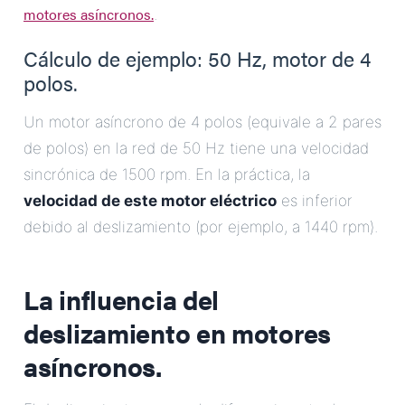
motores asíncronos.
.
Cálculo de ejemplo: 50 Hz, motor de 4
polos.
Un motor asíncrono de 4 polos (equivale a 2 pares
de polos) en la red de 50 Hz tiene una velocidad
sincrónica de 1500 rpm. En la práctica, la
velocidad de este motor eléctrico
es inferior
debido al deslizamiento (por ejemplo, a 1440 rpm).
La influencia del
deslizamiento en motores
asíncronos.