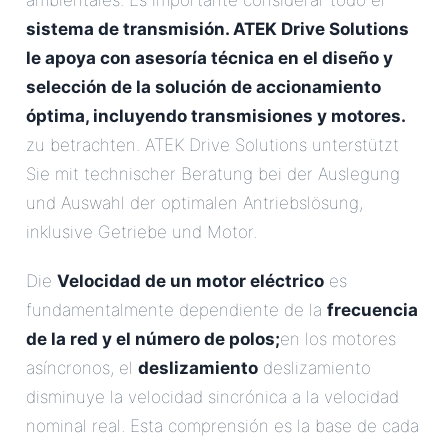
ambientales. Es importante considerar todo el
sistema de transmisión. ATEK Drive Solutions
le apoya con asesoría técnica en el diseño y
selección de la solución de accionamiento
óptima, incluyendo transmisiones y motores.
zu betrachten. ATEK Drive Solutions unterstützt
Sie mit technischer Beratung bei der Auslegung
und Auswahl der optimalen Antriebslösung,
inklusive Getriebe und Motor.
Die
Velocidad de un motor eléctrico
es
fundamentalmente dependiente de la
frecuencia
de la red y el número de polos;
en los motores
asíncronos, el
deslizamiento
deslizamiento
disminuye la velocidad sincrónica a la velocidad
nominal real. Esta comprensión es la base de cada