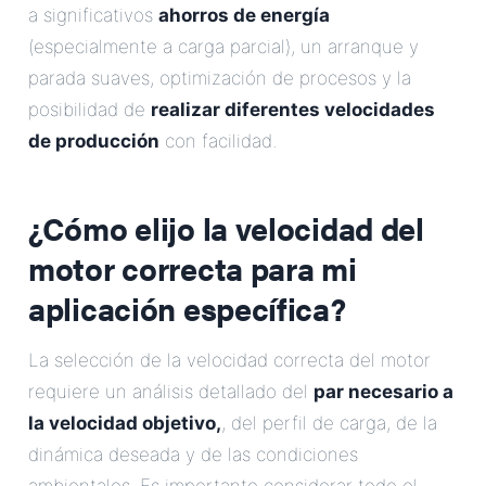
a significativos
ahorros de energía
(especialmente a carga parcial), un arranque y
parada suaves, optimización de procesos y la
posibilidad de
realizar diferentes velocidades
de producción
con facilidad.
¿Cómo elijo la velocidad del
motor correcta para mi
aplicación específica?
La selección de la velocidad correcta del motor
requiere un análisis detallado del
par necesario a
la velocidad objetivo,
, del perfil de carga, de la
dinámica deseada y de las condiciones