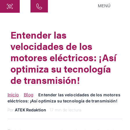
MENÚ
Central
ATEK Drive Solutions GmbH
Entender las
Siemensstraße 47
velocidades de los
25462 Rellingen
info@atek.de
motores eléctricos: ¡Así
+49 4101 7953-0
optimiza su tecnología
de transmisión!
Abrir Chat
Inicio
Blog
›
›
Entender las velocidades de los motores
eléctricos: ¡Así optimiza su tecnología de transmisión!
Nombre
Por
ATEK Redaktion
· 17 min de lectura
Nombre de la Empresa