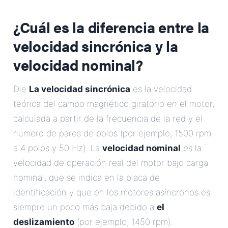
¿Cuál es la diferencia entre la
velocidad sincrónica y la
velocidad nominal?
Die
La velocidad sincrónica
es la velocidad
teórica del campo magnético giratorio en el motor,
calculada a partir de la frecuencia de la red y el
número de pares de polos (por ejemplo, 1500 rpm
a 4 polos y 50 Hz). La
velocidad nominal
es la
velocidad de operación real del motor bajo carga
nominal, que se indica en la placa de
identificación y que en los motores asíncronos es
siempre un poco más baja debido a
el
deslizamiento
(por ejemplo, 1450 rpm).