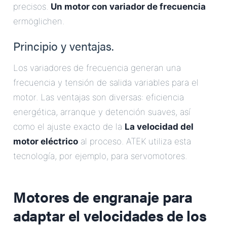
precisos.
Un motor con variador de frecuencia
ermöglichen.
Principio y ventajas.
Los variadores de frecuencia generan una
frecuencia y tensión de salida variables para el
motor. Las ventajas son diversas: eficiencia
energética, arranque y detención suaves, así
como el ajuste exacto de la
La velocidad del
motor eléctrico
al proceso. ATEK utiliza esta
tecnología, por ejemplo, para servomotores.
Motores de engranaje para
adaptar el
velocidades de los