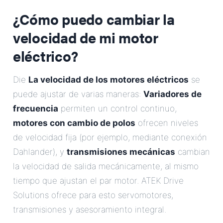
¿Cómo puedo cambiar la
velocidad de mi motor
eléctrico?
Die
La velocidad de los motores eléctricos
se
puede ajustar de varias maneras:
Variadores de
frecuencia
permiten un control continuo,
motores con cambio de polos
ofrecen niveles
de velocidad fija (por ejemplo, mediante conexión
Dahlander), y
transmisiones mecánicas
cambian
la velocidad de salida mecánicamente, al mismo
tiempo que ajustan el par motor. ATEK Drive
Solutions ofrece para esto servomotores,
transmisiones y asesoramiento integral.