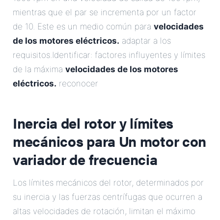
mientras que el par se incrementa por un factor
de 10. Este es un medio común para
velocidades
de los motores eléctricos.
adaptar a los
requisitos.Identificar: factores influyentes y límites
de la máxima
velocidades de los motores
eléctricos.
reconocer
Inercia del rotor y límites
mecánicos para
Un motor con
variador de frecuencia
Los límites mecánicos del rotor, determinados por
su inercia y las fuerzas centrífugas que ocurren a
altas velocidades de rotación, limitan el máximo