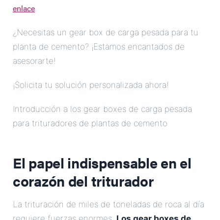
enlace
.
¿Necesitas un gear box de carga pesada para tu
planta de cemento? ¡Estamos encantados de
asesorarte!
¡Solicita tu solución personalizada ahora!
Introducción a los gear boxes de carga pesada
para trituradores de plantas de cemento
El papel indispensable en el
corazón del triturador
La trituración de miles de toneladas de roca al día
requiere fuerzas enormes.
Los gear boxes de