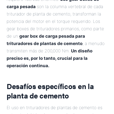
carga pesada
son la columna vertebral de cada
triturador de planta de cemento; transforman la
potencia del motor en el torque requerido. Los
gear boxes de trituradores primarios, como parte
de un
gear box de carga pesada para
trituradores de plantas de cemento
, a menudo
transmiten más de 200,000 Nm.
Un diseño
preciso es, por lo tanto, crucial para la
operación continua.
Desafíos específicos en la
planta de cemento
El uso en trituradores de plantas de cemento es