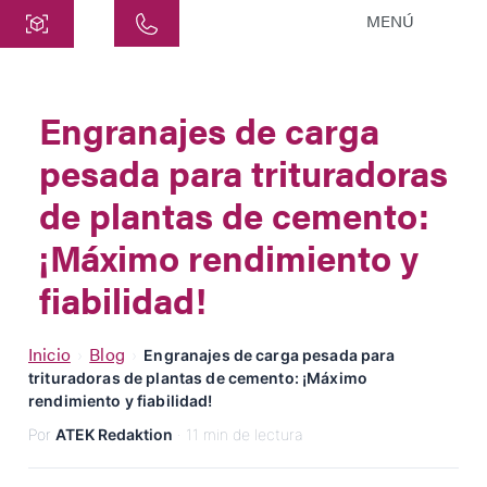
MENÚ
Central
ATEK Drive Solutions GmbH
Engranajes de carga
Siemensstraße 47
pesada para trituradoras
25462 Rellingen
info@atek.de
de plantas de cemento:
+49 4101 7953-0
¡Máximo rendimiento y
fiabilidad!
Abrir Chat
Inicio
Blog
›
›
Engranajes de carga pesada para
trituradoras de plantas de cemento: ¡Máximo
Nombre
rendimiento y fiabilidad!
Por
ATEK Redaktion
· 11 min de lectura
Nombre de la Empresa