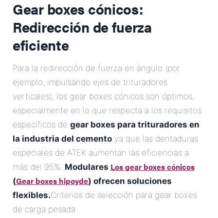
Gear boxes cónicos:
Redirección de fuerza
eficiente
Para la redirección de fuerza en ángulo (por
ejemplo, impulsando ejes de trituradores
verticales), los gear boxes cónicos son óptimos,
especialmente en lo que respecta a los requisitos
específicos de
gear boxes para trituradores en
la industria del cemento
ya que las dentaduras
especiales de ATEK aumentan las eficiencias a
Los gear boxes cónicos
más del 95%.
Modulares
Gear boxes hipoyde
(
) ofrecen soluciones
flexibles.
Criterios de selección para gear boxes
de carga pesada