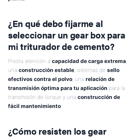
¿En qué debo fijarme al
seleccionar un gear box para
mi triturador de cemento?
Presta atención a
capacidad de carga extrema
,
una
construcción estable
, sistemas de
sello
efectivos contra el polvo
, una
relación de
transmisión óptima para tu aplicación
para la
transmisión de torque y una
construcción de
fácil mantenimiento
.
¿Cómo resisten los gear