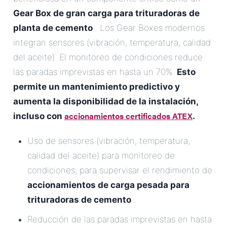
Gear Box de gran carga para trituradoras de
planta de cemento
. Los Gear Boxes modernos
integran sensores (vibración, temperatura, calidad
del aceite). El monitoreo de condiciones reduce
las paradas imprevistas en hasta un 70%.
Esto
permite un mantenimiento predictivo y
aumenta la disponibilidad de la instalación,
accionamientos certificados ATEX
incluso con
.
Uso de sensores (vibración, temperatura,
calidad del aceite) para monitoreo de
condiciones, para supervisar el rendimiento de
accionamientos de carga pesada para
trituradoras de cemento
.
Reducción de las paradas imprevistas en hasta