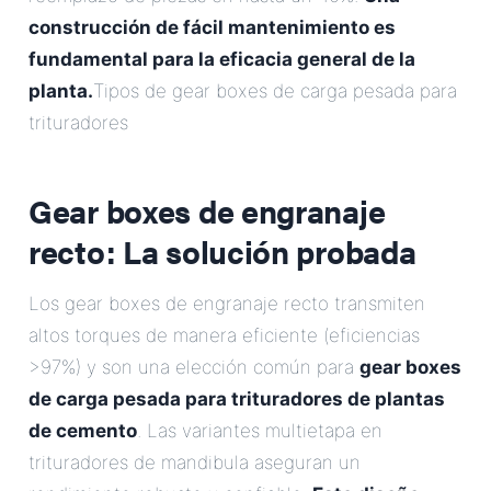
construcción de fácil mantenimiento es
fundamental para la eficacia general de la
planta.
Tipos de gear boxes de carga pesada para
trituradores
Gear boxes de engranaje
recto: La solución probada
Los gear boxes de engranaje recto transmiten
altos torques de manera eficiente (eficiencias
>97%) y son una elección común para
gear boxes
de carga pesada para trituradores de plantas
de cemento
. Las variantes multietapa en
trituradores de mandibula aseguran un