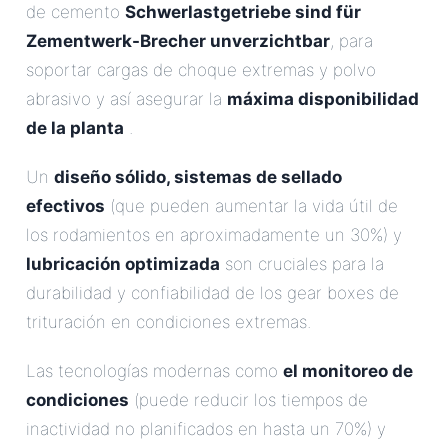
de cemento
Schwerlastgetriebe sind für
Zementwerk-Brecher unverzichtbar
, para
soportar cargas de choque extremas y polvo
abrasivo y así asegurar la
máxima disponibilidad
de la planta
.
Un
diseño sólido, sistemas de sellado
efectivos
(que pueden aumentar la vida útil de
los rodamientos en aproximadamente un 30%) y
lubricación optimizada
son cruciales para la
durabilidad y confiabilidad de los gear boxes de
trituración en condiciones extremas.
Las tecnologías modernas como
el monitoreo de
condiciones
(puede reducir los tiempos de
inactividad no planificados en hasta un 70%) y