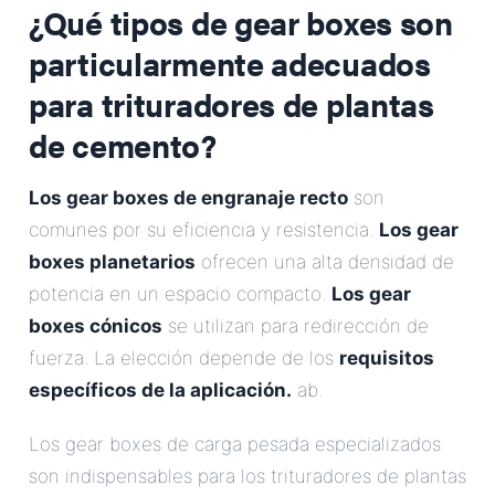
¿Qué tipos de gear boxes son
particularmente adecuados
para trituradores de plantas
de cemento?
Los gear boxes de engranaje recto
son
comunes por su eficiencia y resistencia.
Los gear
boxes planetarios
ofrecen una alta densidad de
potencia en un espacio compacto.
Los gear
boxes cónicos
se utilizan para redirección de
fuerza. La elección depende de los
requisitos
específicos de la aplicación.
ab.
Los gear boxes de carga pesada especializados
son indispensables para los trituradores de plantas