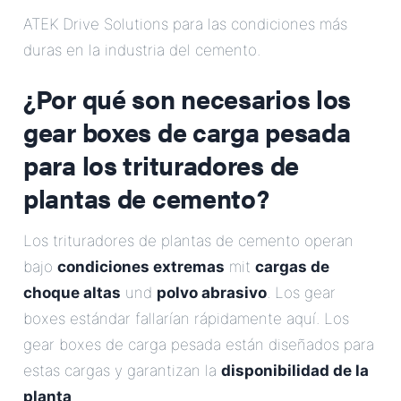
Correo Electrónico
ATEK Drive Solutions para las condiciones más
duras en la industria del cemento.
Dirección
¿Por qué son necesarios los
gear boxes de carga pesada
Mensaje
para los trituradores de
plantas de cemento?
Los trituradores de plantas de cemento operan
bajo
condiciones extremas
mit
cargas de
Enviar Mensaje
choque altas
und
polvo abrasivo
. Los gear
boxes estándar fallarían rápidamente aquí. Los
gear boxes de carga pesada están diseñados para
estas cargas y garantizan la
disponibilidad de la
planta
.