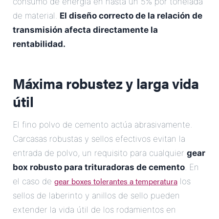
consumo de energía en hasta un 5% por tonelada
de material.
El diseño correcto de la relación de
transmisión afecta directamente la
rentabilidad.
Máxima robustez y larga vida
útil
El fino polvo de cemento actúa abrasivamente.
Carcasas robustas y sellos efectivos evitan la
entrada de polvo, un requisito para cualquier
gear
box robusto para trituradoras de cemento
. En
gear boxes tolerantes a temperatura
el caso de
los
sellos de laberinto y anillos de sello pueden
extender la vida útil de los rodamientos en