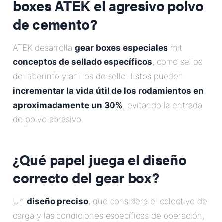
boxes ATEK el agresivo polvo
de cemento?
ATEK desarrolla
gear boxes especiales
mit
conceptos de sellado específicos
, como sellos
de laberinto y anillos de sello. Estos pueden
incrementar la vida útil de los rodamientos en
aproximadamente un 30%
, evitando la entrada
de polvo abrasivo.
¿Qué papel juega el diseño
correcto del gear box?
Un
diseño preciso
, que considera el colectivo de
carga y las condiciones específicas de operación,