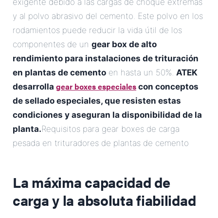
exigente debido a las cargas de choque extremas
y al polvo abrasivo del cemento. Este polvo en los
rodamientos puede reducir la vida útil de los
componentes de un
gear box de alto
rendimiento para instalaciones de trituración
en plantas de cemento
en hasta un 50%.
ATEK
gear boxes especiales
desarrolla
con conceptos
de sellado especiales, que resisten estas
condiciones y aseguran la disponibilidad de la
planta.
Requisitos para gear boxes de carga
pesada en trituradores de plantas de cemento
La máxima capacidad de
carga y la absoluta fiabilidad