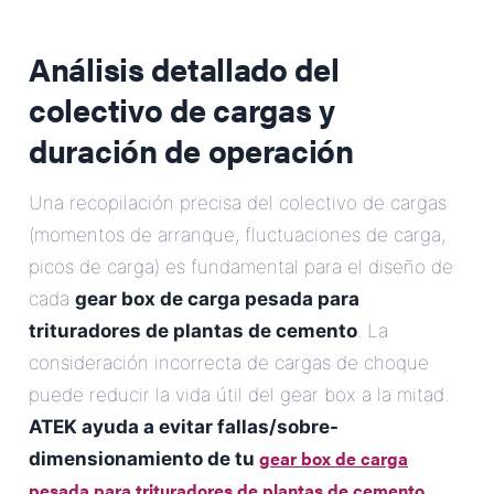
Análisis detallado del
colectivo de cargas y
duración de operación
Una recopilación precisa del colectivo de cargas
(momentos de arranque, fluctuaciones de carga,
picos de carga) es fundamental para el diseño de
cada
gear box de carga pesada para
trituradores de plantas de cemento
. La
consideración incorrecta de cargas de choque
puede reducir la vida útil del gear box a la mitad.
ATEK ayuda a evitar fallas/sobre-
gear box de carga
dimensionamiento de tu
pesada para trituradores de plantas de cemento
.