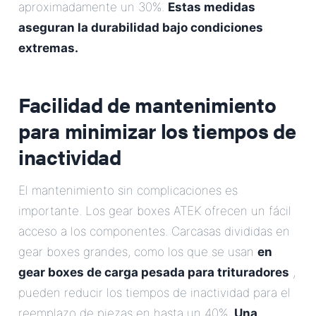
aproximadamente un 30%.
Estas medidas
aseguran la durabilidad bajo condiciones
extremas.
Facilidad de mantenimiento
para minimizar los tiempos de
inactividad
El mantenimiento sin complicaciones es
importante. Los gear boxes ATEK ofrecen un fácil
acceso a los componentes. Carcasas divididas en
gear boxes grandes, como los que se usan
en
gear boxes de carga pesada para trituradores
,
pueden reducir los tiempos de inactividad para el
reemplazo de piezas en hasta un 40%.
Una