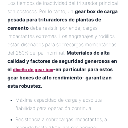
Los tiempos de inactividad del triturador principal
son costosos. Por lo tanto, un
gear box de carga
pesada para trituradores de plantas de
cemento
debe resistir, por ende, cargas
impactantes extremas. Los engranajes y rodillos
están diseñados para sobrecargas momentáneas
del 250% del par nominal.
Materiales de alta
calidad y factores de seguridad generosos en
diseño de gear box
el
-en particular para estos
gear boxes de alto rendimiento- garantizan
esta robustez.
Máxima capacidad de carga y absoluta
fiabilidad para operación continua.
Resistencia a sobrecargas impactantes, a
menudo hasta 250% del par nominal.