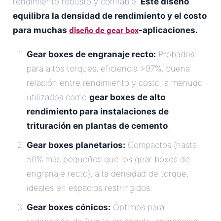
rendimiento robusto y confiable.
Este diseño
equilibra la densidad de rendimiento y el costo
diseño de gear box
para muchas
-aplicaciones.
Gear boxes de engranaje recto:
Probados
para altos torques, eficiencia >97%, buena
relación entre rendimiento y costo, a menudo
utilizados como
gear boxes de alto
rendimiento para instalaciones de
trituración en plantas de cemento
.
Gear boxes planetarios:
Compactos (hasta
50% más pequeños que los gear boxes de
engranaje recto), alta densidad de torque,
ideales en espacios restringidos.
Gear boxes cónicos:
Óptimos para