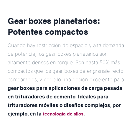
Gear boxes planetarios:
Potentes compactos
Cuando hay restricción de espacio y alta demanda
de potencia, los gear boxes planetarios son
altamente densos en torque. Son hasta 50% más
compactos que los gear boxes de engranaje recto
comparables, y por ello una opción excelente para
gear boxes para aplicaciones de carga pesada
en trituradores de cemento
.
Ideales para
trituradores móviles o diseños complejos, por
tecnología de silos
ejemplo, en la
.