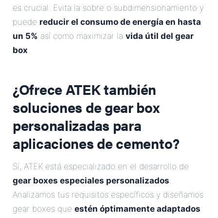
es crucial. Evita la sobre o subdimensionamiento y
puede
reducir el consumo de energía en hasta
un 5%
así como maximizar la
vida útil del gear
box
.
¿Ofrece ATEK también
soluciones de gear box
personalizadas para
aplicaciones de cemento?
Sí, ATEK está especializado en el desarrollo de
gear boxes especiales personalizados
.
Analizamos tus requisitos específicos y diseñamos
gear boxes que
estén óptimamente adaptados