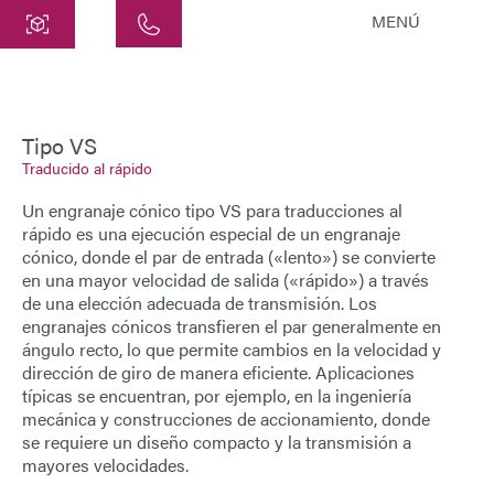
MENÚ
Central
ATEK Drive Solutions GmbH
Siemensstraße 47
Tipo VS
Traducido al rápido
25462 Rellingen
info@atek.de
Un
engranaje cónico tipo VS para traducciones al
+49 4101 7953-0
rápido
es una ejecución especial de un
engranaje
cónico
, donde el par de entrada («lento») se convierte
en una mayor velocidad de salida («rápido») a través
de una elección adecuada de transmisión. Los
Abrir Chat
engranajes cónicos transfieren el par generalmente en
ángulo recto, lo que permite cambios en la velocidad y
dirección de giro de manera eficiente. Aplicaciones
Nombre
típicas se encuentran, por ejemplo, en la ingeniería
mecánica y construcciones de accionamiento, donde
se requiere un diseño compacto y la transmisión a
Nombre de la Empresa
mayores velocidades.