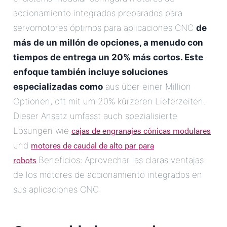
accionamiento integrados preparados para
servomotores óptimos para aplicaciones CNC
de
más de un millón de opciones, a menudo con
tiempos de entrega un 20% más cortos. Este
enfoque también incluye soluciones
especializadas como
aus über einer Million
Optionen, oft mit um 20% kürzeren Lieferzeiten.
Dieser Ansatz umfasst auch spezialisierte
cajas de engranajes cónicas modulares
Lösungen wie
motores de caudal de alto par para
und
robots
.Beneficios: Aprovechar las claras ventajas
de los motores de accionamiento integrados en
sus aplicaciones CNC