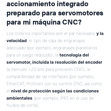
accionamiento integrado
preparado para servomotores
para mi máquina CNC?
Los criterios importantes son el par necesario
y la
velocidad
, el tipo de caja de engranajes
adecuado (por ejemplo, engranajes planetarios
para un juego reducido), la
tecnología del
servomotor, incluida la resolución del encoder
(a menudo >20 bits para precisión CNC), la
compatibilidad de las interfaces (por ejemplo,
EtherCAT, Profinet) con su control CNC, así como
el
nivel de protección según las condiciones
ambientales
(por ejemplo, IP65 en el uso de
fluidos de corte).