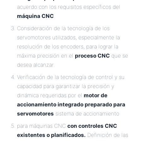
acuerdo con los requisitos específicos del
máquina CNC
.
Consideración de la tecnología de los
servomotores utilizados, especialmente la
resolución de los encoders, para lograr la
máxima precisión en el
proceso CNC
que se
desea alcanzar.
Verificación de la tecnología de control y su
capacidad para garantizar la precisión y
dinámica requeridas por el
motor de
accionamiento integrado preparado para
servomotores
sistema de accionamiento
para máquinas CNC
con controles CNC
existentes o planificados.
Definición de las