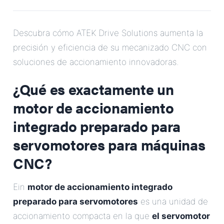
Correo Electrónico
Descubra cómo ATEK Drive Solutions aumenta la
Dirección
precisión y eficiencia de su mecanizado CNC con
soluciones de accionamiento innovadoras.
Mensaje
¿Qué es exactamente un
motor de accionamiento
integrado preparado para
servomotores para máquinas
CNC?
Enviar Mensaje
Ein
motor de accionamiento integrado
preparado para servomotores
es una unidad de
accionamiento compacta en la que
el servomotor