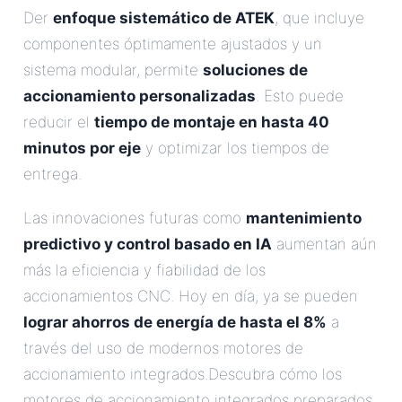
Der
enfoque sistemático de ATEK
, que incluye
componentes óptimamente ajustados y un
sistema modular, permite
soluciones de
accionamiento personalizadas
. Esto puede
reducir el
tiempo de montaje en hasta 40
minutos por eje
y optimizar los tiempos de
entrega.
Las innovaciones futuras como
mantenimiento
predictivo y control basado en IA
aumentan aún
más la eficiencia y fiabilidad de los
accionamientos CNC. Hoy en día, ya se pueden
lograr ahorros de energía de hasta el 8%
a
través del uso de modernos motores de
accionamiento integrados.Descubra cómo los
motores de accionamiento integrados preparados