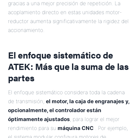
gracias a una mejor precisión de repetición. La
acoplamiento directo en estas unidades motor-
reductor aumenta significativamente la rigidez del
accionamiento.
El enfoque sistemático de
ATEK: Más que la suma de las
partes
El enfoque sistemático considera toda la cadena
de transmisión;
el motor, la caja de engranajes y,
opcionalmente, el controlador están
óptimamente ajustados
, para lograr el mejor
rendimiento para su
máquina CNC
. Por ejemplo,
el sistema modular configura motores de