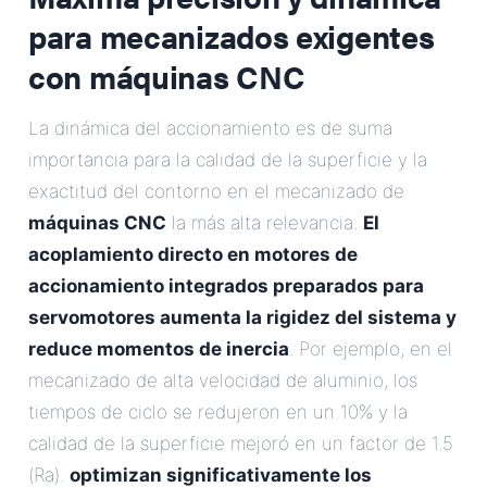
para mecanizados exigentes
con máquinas CNC
La dinámica del accionamiento es de suma
importancia para la calidad de la superficie y la
exactitud del contorno en el mecanizado de
máquinas CNC
la más alta relevancia.
El
acoplamiento directo en motores de
accionamiento integrados preparados para
servomotores aumenta la rigidez del sistema y
reduce momentos de inercia
. Por ejemplo, en el
mecanizado de alta velocidad de aluminio, los
tiempos de ciclo se redujeron en un 10% y la
calidad de la superficie mejoró en un factor de 1.5
(Ra).
optimizan significativamente los