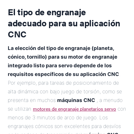
El tipo de engranaje
adecuado para su aplicación
CNC
La elección del tipo de engranaje (planeta,
cónico, tornillo) para su motor de engranaje
integrado listo para servo depende de los
requisitos específicos de su aplicación CNC
.
Por ejemplo, para tareas de posicionamiento de
alta dinámica con bajo juego de torsión, como se
presenta en muchos
máquinas CNC
, a menudo
motores de engranaje planetarios servo
se utilizan
con
menos de 3 minutos de arco de juego. Los
engranajes cónicos son excelentes para desvíos