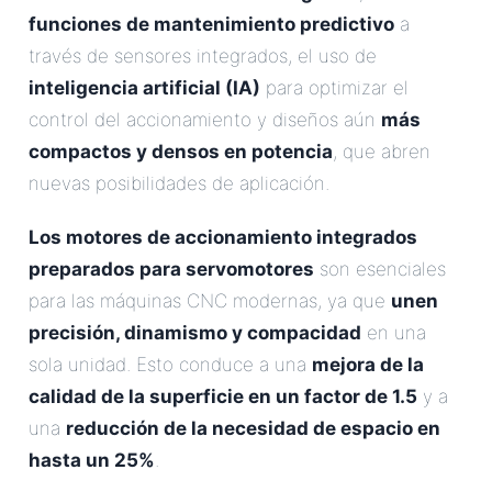
funciones de mantenimiento predictivo
a
través de sensores integrados, el uso de
inteligencia artificial (IA)
para optimizar el
control del accionamiento y diseños aún
más
compactos y densos en potencia
, que abren
nuevas posibilidades de aplicación.
Los motores de accionamiento integrados
preparados para servomotores
son esenciales
para las máquinas CNC modernas, ya que
unen
precisión, dinamismo y compacidad
en una
sola unidad. Esto conduce a una
mejora de la
calidad de la superficie en un factor de 1.5
y a
una
reducción de la necesidad de espacio en
hasta un 25%
.