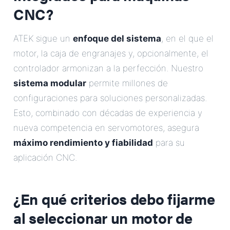
CNC?
ATEK sigue un
enfoque del sistema
, en el que el
motor, la caja de engranajes y, opcionalmente, el
controlador armonizan a la perfección. Nuestro
sistema modular
permite millones de
configuraciones para soluciones personalizadas.
Esto, combinado con décadas de experiencia y
nueva competencia en servomotores, asegura
máximo rendimiento y fiabilidad
para su
aplicación CNC.
¿En qué criterios debo fijarme
al seleccionar un motor de