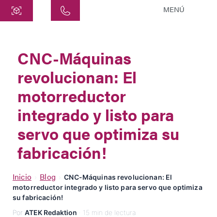
MENÚ
Central
ATEK Drive Solutions GmbH
CNC-Máquinas
Siemensstraße 47
revolucionan: El
25462 Rellingen
info@atek.de
motorreductor
+49 4101 7953-0
integrado y listo para
servo que optimiza su
Abrir Chat
fabricación!
Nombre
Inicio
Blog
›
›
CNC-Máquinas revolucionan: El
motorreductor integrado y listo para servo que optimiza
su fabricación!
Nombre de la Empresa
Por
ATEK Redaktion
· 15 min de lectura