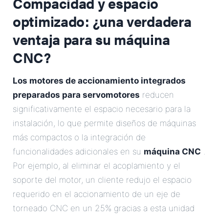
Compacidad y espacio
optimizado: ¿una verdadera
ventaja para su máquina
CNC?
Los motores de accionamiento integrados
preparados para servomotores
reducen
significativamente el espacio necesario para la
instalación, lo que permite diseños de máquinas
más compactos o la integración de
funcionalidades adicionales en su
máquina CNC
.
Por ejemplo, al eliminar el acoplamiento y el
soporte del motor, un cliente redujo el espacio
requerido en el accionamiento de un eje de
torneado CNC en un 25% gracias a esta unidad