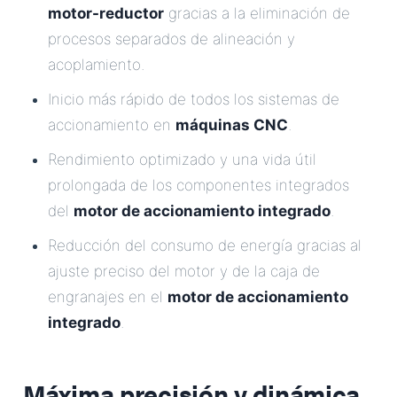
motor-reductor
gracias a la eliminación de
procesos separados de alineación y
acoplamiento.
Inicio más rápido de todos los sistemas de
accionamiento en
máquinas CNC
.
Rendimiento optimizado y una vida útil
prolongada de los componentes integrados
del
motor de accionamiento integrado
.
Reducción del consumo de energía gracias al
ajuste preciso del motor y de la caja de
engranajes en el
motor de accionamiento
integrado
.
Máxima precisión y dinámica