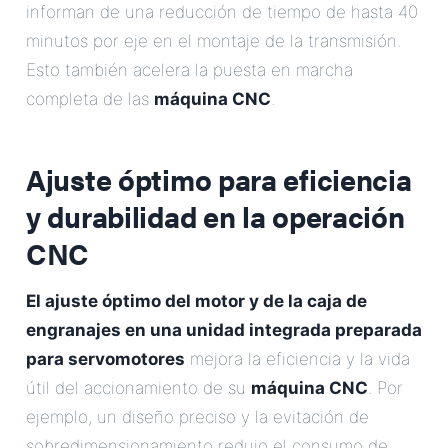
informan de una reducción de tiempo de hasta 40
minutos por eje en el montaje de la transmisión.
Esto también acelera la puesta en marcha
completa de las
máquina CNC
.
Ajuste óptimo para eficiencia
y durabilidad en la operación
CNC
El ajuste óptimo del motor y de la caja de
engranajes en una unidad integrada preparada
para servomotores
mejora la eficiencia y la vida
útil del accionamiento de su
máquina CNC
. Por
ejemplo, un diseño preciso y la evitación de
sobredimensionamiento redujo el consumo de