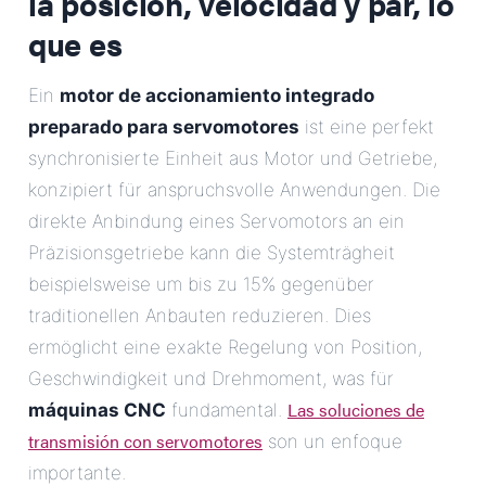
la posición, velocidad y par, lo
que es
Ein
motor de accionamiento integrado
preparado para servomotores
ist eine perfekt
synchronisierte Einheit aus Motor und Getriebe,
konzipiert für anspruchsvolle Anwendungen. Die
direkte Anbindung eines Servomotors an ein
Präzisionsgetriebe kann die Systemträgheit
beispielsweise um bis zu 15% gegenüber
traditionellen Anbauten reduzieren. Dies
ermöglicht eine exakte Regelung von Position,
Geschwindigkeit und Drehmoment, was für
Las soluciones de
máquinas CNC
fundamental.
transmisión con servomotores
son un enfoque
importante.