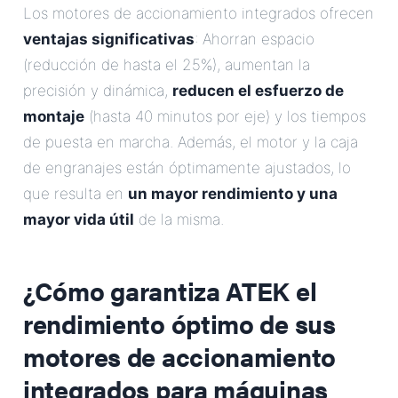
Los motores de accionamiento integrados ofrecen
ventajas significativas
: Ahorran espacio
(reducción de hasta el 25%), aumentan la
precisión y dinámica,
reducen el esfuerzo de
montaje
(hasta 40 minutos por eje) y los tiempos
de puesta en marcha. Además, el motor y la caja
de engranajes están óptimamente ajustados, lo
que resulta en
un mayor rendimiento y una
mayor vida útil
de la misma.
¿Cómo garantiza ATEK el
rendimiento óptimo de sus
motores de accionamiento
integrados para máquinas