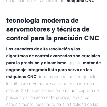
en la cadena de transmisión del
máquina CNC
.
tecnología moderna de
servomotores y técnica de
control para la precisión CNC
Los encoders de alta resolución y los
algoritmos de control avanzados son cruciales
para la precisión y dinamismo
, que un
motor de
engranaje integrado listo para servo en las
máquinas CNC
debe proporcionar. Por ejemplo,
los últimos servomotores utilizan encoders con
más de 20 bits de resolución para una captura de
posición extremadamente precisa, lo cual es
especialmente importante para la fidelidad de las