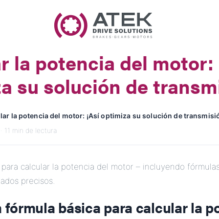
Nombre
Nombre de la Empresa
r la potencia del motor: 
Correo Electrónico
a su solución de transm
Dirección
lar la potencia del motor: ¡Así optimiza su solución de transmisi
Mensaje
· 11 min de lectura
a para calcular la potencia del motor – incluyendo fórmula
tados precisos.
a fórmula básica para calcular la p
Enviar Mensaje