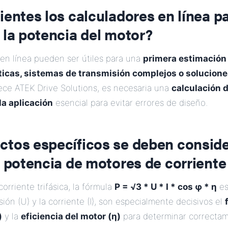
ientes los calculadores en línea pa
 la potencia del motor?
 en línea pueden ser útiles para una
primera estimación
íticas, sistemas de transmisión complejos o solucion
ece ATEK Drive Solutions, es necesaria una
calculación 
la aplicación
esencial para evitar errores de diseño.
ctos específicos se deben conside
a potencia de motores de corriente 
orriente trifásica, la fórmula
P = √3 * U * I * cos φ * η
es
ión (U) y la corriente (I), son especialmente decisivos el
)
y la
eficiencia del motor (η)
para determinar correctam