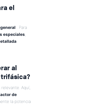
ra el
 general
. Para
es especiales
,
detallada
rar al
trifásica?
 relevante. Aquí,
factor de
ente la potencia