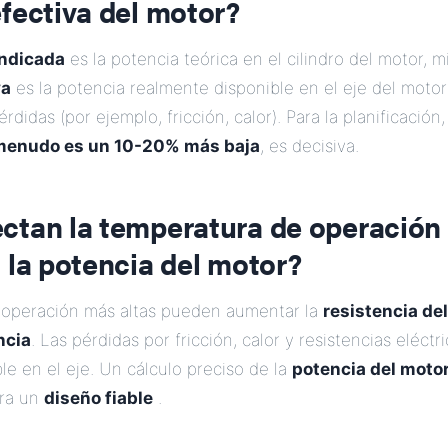
fectiva del motor?
indicada
es la potencia teórica en el cilindro del motor, m
va
es la potencia realmente disponible en el eje del moto
érdidas (por ejemplo, fricción, calor). Para la planificación,
 menudo es un 10-20% más baja
, es decisiva.
ctan la temperatura de operación 
 la potencia del motor?
operación más altas pueden aumentar la
resistencia de
ncia
. Las pérdidas por fricción, calor y resistencias eléctr
le en el eje. Un cálculo preciso de la
potencia del moto
ara un
diseño fiable
.