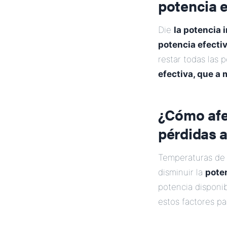
potencia e
Die
la potencia 
potencia efecti
restar todas las p
efectiva, que a
¿Cómo afe
pérdidas a
Temperaturas de 
disminuir la
pote
potencia disponib
estos factores p