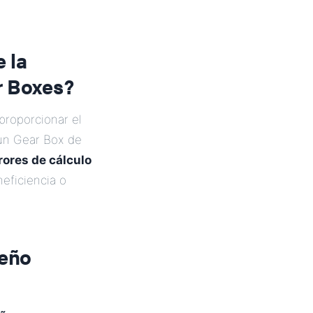
 la
r Boxes?
proporcionar el
, un Gear Box de
rores de cálculo
ineficiencia o
seño