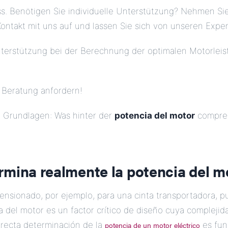
s. Benötigen Sie individuelle Unterstützung? Nehmen Sie
Kontakt mit uns auf und lassen Sie sich von unseren Expe
terstützung bei der Berechnung der optimalen Motorleist
e Beratung anfordern!
e Grundlagen: Was hinter der
potencia del motor
compren
rmina realmente la potencia del m
nsionado, por ejemplo, para una cinta transportadora, pu
ia del motor es un factor crítico de diseño cuya complej
rrecta determinación de la
potencia de un motor eléctrico
es fun