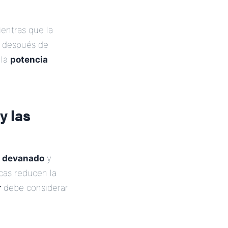
ientras que la
r después de
 la
potencia
y las
l devanado
y
icas reducen la
r
debe considerar