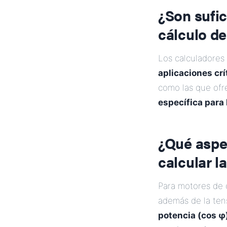
¿Son sufic
cálculo de
Los calculadores
aplicaciones cr
como las que ofr
específica para 
¿Qué aspe
calcular l
Para motores de c
además de la tens
potencia (cos φ