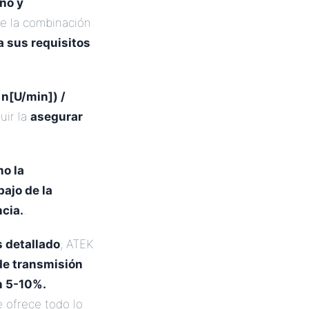
ño y
de la combinación
a sus requisitos
n[U/min]) /
uir la
asegurar
o la
bajo de la
ncia.
.
s detallado
; ATEK
de transmisión
n 5-10%.
e ofrece todo lo