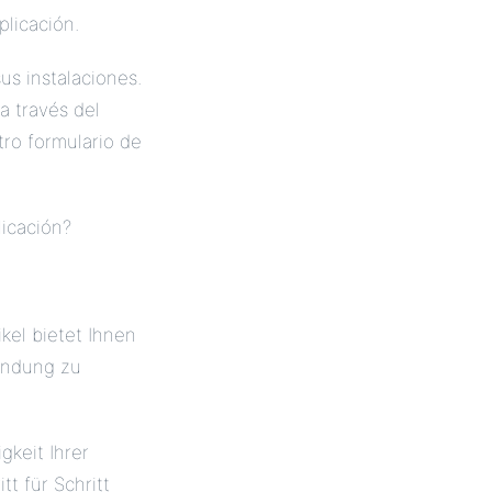
plicación.
sus instalaciones.
a través del
tro formulario de
licación?
kel bietet Ihnen
wendung zu
gkeit Ihrer
tt für Schritt