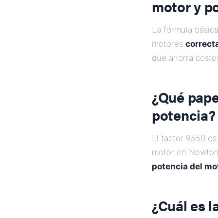
motor y p
La fórmula básic
motores
correc
que ahorra costos
¿Qué papel
potencia?
El factor 9550 e
motor en Newton 
potencia del mo
¿Cuál es l