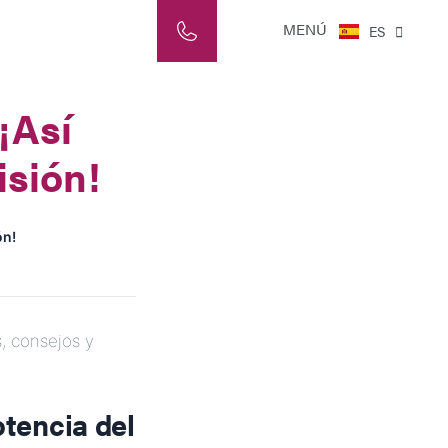
NL
MENÚ
ES
IT
¡Así
isión!
ón!
s, consejos y
otencia del