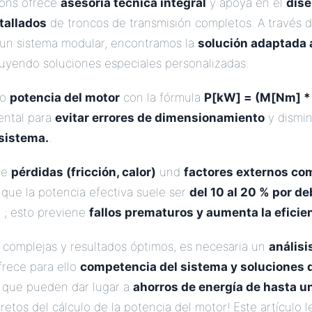
ions ofrece
asesoría técnica integral
y apoya en el
dise
tallados
de troncos de transmisión completos. A través 
 un sistema modular, encontramos la
solución adaptada 
cluyendo soluciones especiales personalizadas.
to
potencia del motor
con la fórmula
P[kW] = (M[Nm] * 
ntal para
evitar errores de dimensionamiento
y dismin
 sistema.
.
re
pérdidas (fricción, calor)
und
factores externos com
a que la potencia efectiva suele ser
del 10 al 20 % por de
a
; esto previene
fallos prematuros y aumenta la eficie
s complejas y resultados óptimos, es necesaria un
análisi
frece para ello
competencia del sistema y soluciones 
, que pueden dar lugar a
ahorros de energía de hasta u
retos del cálculo de la potencia del motor! Este artículo l