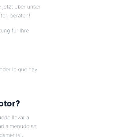
 jetzt über unser
rten beraten!
ung für Ihre
der lo que hay
otor?
ede llevar a
idad a menudo se
damental,