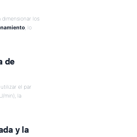
ra dimensionar los
ionamiento
, lo
a de
utilizar el par
/min), la
ada y la