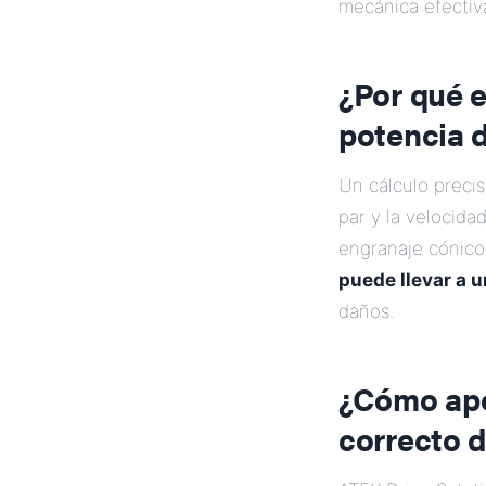
mecánica efectiv
¿Por qué e
potencia d
Un cálculo preci
par y la velocida
engranaje cónico
puede llevar a u
daños.
¿Cómo apo
correcto 