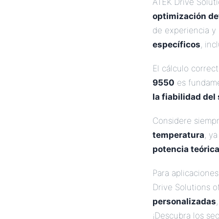
ATEK Drive Solut
optimización de
de experiencia y
específicos
, in
El cálculo correc
9550
es fundame
la fiabilidad del
Considere siemp
temperatura
, y
potencia teóric
Para aplicacione
Drive Solutions o
personalizadas
¡Descubra los sec