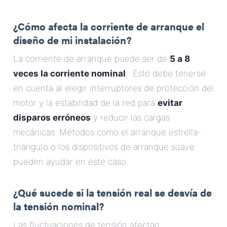
¿Cómo afecta la corriente de arranque el
diseño de mi instalación?
La corriente de arranque puede ser de
5 a 8
veces la corriente nominal
. Esto debe tenerse
en cuenta al elegir interruptores de protección del
motor y la estabilidad de la red para
evitar
disparos erróneos
y reducir las cargas
mecánicas. Métodos como el arranque estrella-
triángulo o los dispositivos de arranque suave
pueden ayudar en este caso.
¿Qué sucede si la tensión real se desvía de
la tensión nominal?
Las fluctuaciones de tensión afectan