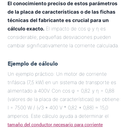
El conocimiento preciso de estos parámetros
de la placa de características o de las fichas
técnicas del fabricante es crucial para un
cálculo exacto.
El impacto de cos φ y η es
considerable; pequeñas desviaciones pueden
cambiar significativamente la corriente calculada.
Ejemplo de cálculo
Un ejemplo práctico: Un motor de corriente
trifásica (7,5 kW) en un sistema de transporte es
alimentado a 400V. Con cos φ = 0,82 y η = 0,88
(valores de la placa de características) se obtiene:
I = 7500 W / (√3 * 400 V * 0,82 * 0,88) ≈ 15,0
amperios. Este cálculo ayuda a determinar el
tamaño del conductor necesario para corriente