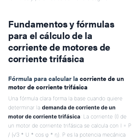
Fundamentos y fórmulas
para el
cálculo de la
corriente de motores de
corriente trifásica
Fórmula para calcular la
corriente de un
motor de corriente trifásica
Una fórmula clara forma la base cuando quiere
determinar la
demanda de corriente de un
motor de corriente trifásica
: La corriente (I) de
un motor de corriente trifásica se calcula con I = P
/ (√3 * U * cos φ * η). P es la potencia mecánica