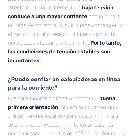
directamente la corriente. Una
baja tensión
conduce a una mayor corriente
con la misma
entrega de potencia, lo que puede sobrecalentar
el motor. Una alta tensión reduce la corriente,
pero puede afectar el aislamiento.
Por lo tanto,
las condiciones de tensión estables son
importantes.
¿Puedo confiar en calculadoras en línea
para la corriente?
Las calculadoras en línea ofrecen una
buena
primera orientación
. Sin embargo, a menudo
utilizan valores estándar para cos φ y η. Para un
diseño exacto, especialmente en soluciones
personalizadas como las de ATEK Drive Solutions,