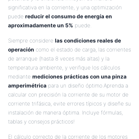
significativa en la corriente, y una optimización
puede
reducir el consumo de energía en
aproximadamente un 5%
puede.
Siempre considere
las condiciones reales de
operación
como el estado de carga, las corrientes
de arranque (hasta 8 veces más altas) y la
temperatura ambiente, y verifique los cálculos
mediante
mediciones prácticas con una pinza
amperimétrica
para un diseño óptimo.Aprenda a
calcular con precisión la corriente de su motor de
corriente trifásica, evite errores típicos y diseñe su
instalación de manera óptima. Incluye fórmulas,
tablas y consejos prácticos!
El cálculo correcto de la corriente de los motores