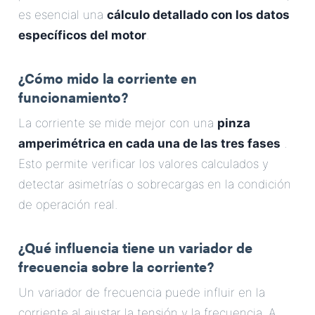
es esencial una
cálculo detallado con los datos
específicos del motor
.
¿Cómo mido la corriente en
funcionamiento?
La corriente se mide mejor con una
pinza
amperimétrica en cada una de las tres fases
.
Esto permite verificar los valores calculados y
detectar asimetrías o sobrecargas en la condición
de operación real.
¿Qué influencia tiene un variador de
frecuencia sobre la corriente?
Un variador de frecuencia puede influir en la
corriente al ajustar la tensión y la frecuencia. A