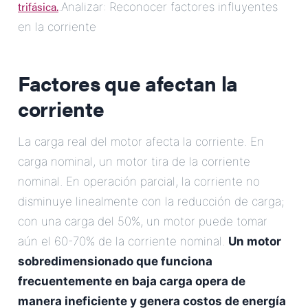
trifásica.
.Analizar: Reconocer factores influyentes
en la corriente
Factores que afectan la
corriente
La carga real del motor afecta la corriente. En
carga nominal, un motor tira de la corriente
nominal. En operación parcial, la corriente no
disminuye linealmente con la reducción de carga;
con una carga del 50%, un motor puede tomar
aún el 60-70% de la corriente nominal.
Un motor
sobredimensionado que funciona
frecuentemente en baja carga opera de
manera ineficiente y genera costos de energía