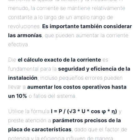
menudo, la corriente se mantiene relativamente
constante a lo largo de un amplio rango de
revoluciones.
Es importante también considerar
las armonías
, que pueden aumentar la corriente
efectiva.
Die
el cálculo exacto de la corriente
es
fundamental para la
seguridad y eficiencia de la
instalación
; incluso pequeños errores pueden
llevar a
aumentar los costos operativos hasta
un 10%
o fallos del sistema.
Utilice la fórmula
I = P / (√3 * U * cos φ * η)
y
preste atención a
parámetros precisos de la
placa de características
, dado que el factor de
potencia y la eficiencia influyen de manera