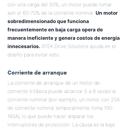
con una carga del 50%, un motor puede tomar
aún el 60-70% de la corriente nominal.
Un motor
sobredimensionado que funciona
frecuentemente en baja carga opera de
manera ineficiente y genera costos de energía
innecesarios.
ATEK Drive Solutions ayuda en el
diseño para evitar esto.
Corriente de arranque
La corriente de arranque de un motor de
corriente trifásica puede alcanzar 5 a 8 veces la
corriente nominal (por ejemplo, un motor con 20A
de corriente nominal temporalmente toma 100-
160A), lo que puede hacer disparar los
interruptores de protección. La causa es la baja