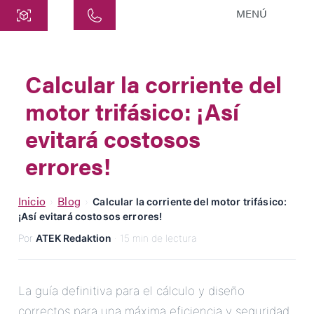
MENÚ
Central
ATEK Drive Solutions GmbH
Calcular la corriente del
Siemensstraße 47
motor trifásico: ¡Así
25462 Rellingen
info@atek.de
evitará costosos
+49 4101 7953-0
errores!
Abrir Chat
Inicio
Blog
›
›
Calcular la corriente del motor trifásico:
¡Así evitará costosos errores!
Por
ATEK Redaktion
· 15 min de lectura
Nombre
Nombre de la Empresa
La guía definitiva para el cálculo y diseño
correctos para una máxima eficiencia y seguridad.