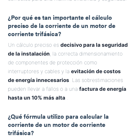
Correo Electrónico
¿Por qué es tan importante el cálculo
Dirección
preciso de la corriente de un motor de
corriente trifásica?
Mensaje
Un cálculo preciso es
decisivo para la seguridad
de la instalación
, la correcta dimensionamiento
de componentes de protección como
interruptores y cables y la
evitación de costos
de energía innecesarios
. Las sobrestimaciones
pueden llevar a fallos o a una
factura de energía
Enviar Mensaje
hasta un 10% más alta
.
¿Qué fórmula utilizo para calcular la
corriente de un motor de corriente
trifásica?