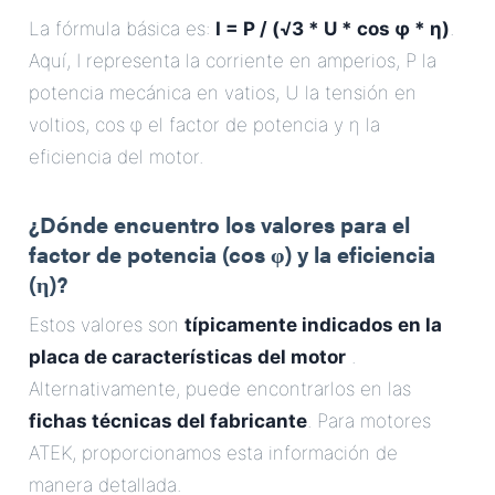
La fórmula básica es:
I = P / (√3 * U * cos φ * η)
.
Aquí, I representa la corriente en amperios, P la
potencia mecánica en vatios, U la tensión en
voltios, cos φ el factor de potencia y η la
eficiencia del motor.
¿Dónde encuentro los valores para el
factor de potencia (cos φ) y la eficiencia
(η)?
Estos valores son
típicamente indicados en la
placa de características del motor
.
Alternativamente, puede encontrarlos en las
fichas técnicas del fabricante
. Para motores
ATEK, proporcionamos esta información de
manera detallada.