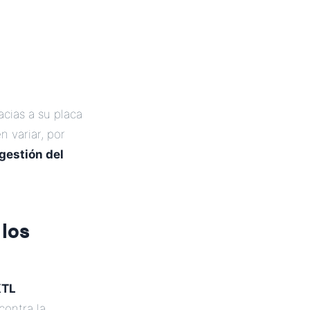
cias a su placa
 variar, por
gestión del
 los
KTL
contra la