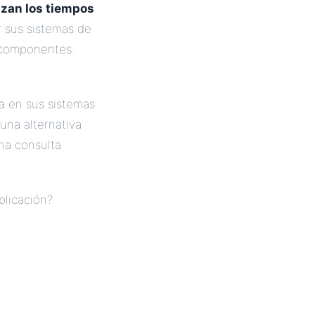
zan los tiempos
 sus sistemas de
s componentes.
ea en sus sistemas
una alternativa
una consulta
plicación?