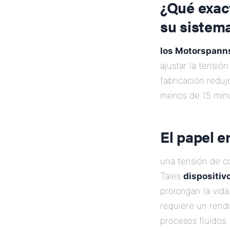
¿Qué exa
su sistem
los Motorspanns
ajustar la tensió
fabricación redu
menos de 15 minu
El papel e
una tensión de c
Tales
dispositiv
prolongan la vida 
requiere un rend
procesos fluidos