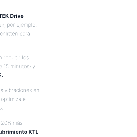
TEK Drive
ir, por ejemplo,
chlitten para
n reducir los
e 15 minutos) y
%.
.
as vibraciones en
optimiza el
o.
 20% más
ubrimiento KTL