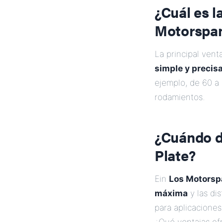
¿Cuál es l
Motorspan
La principal vent
simple y precis
ejemplo, de 60 a
rodamientos.
¿Cuándo d
Plate?
Ein
Los Motorsp
máxima
y las di
para aplicaciones