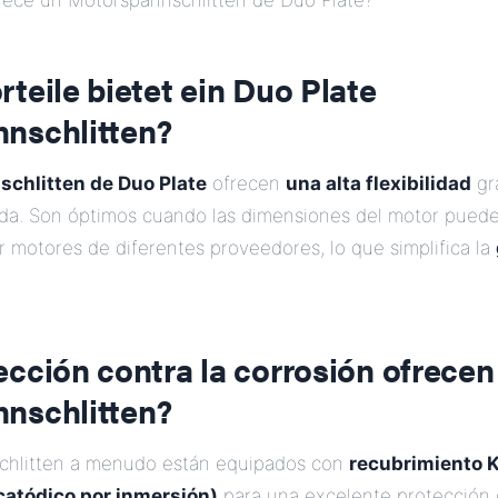
rece un Motorspannschlitten de Duo Plate?
teile bietet ein Duo Plate
nschlitten?
chlitten de Duo Plate
ofrecen
una alta flexibilidad
gra
ida. Son óptimos cuando las dimensiones del motor pueden
zar motores de diferentes proveedores, lo que simplifica la
cción contra la corrosión ofrecen
nschlitten?
chlitten a menudo están equipados con
recubrimiento 
catódico por inmersión)
para una excelente protección 