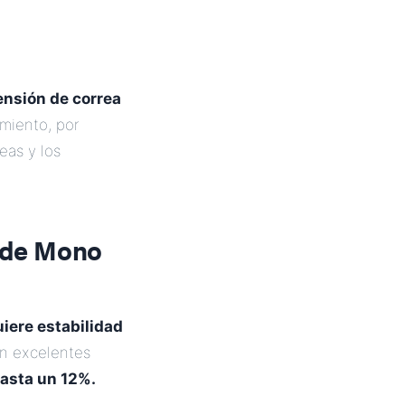
ensión de correa
miento, por
reas y los
 de Mono
uiere estabilidad
on excelentes
asta un 12%.