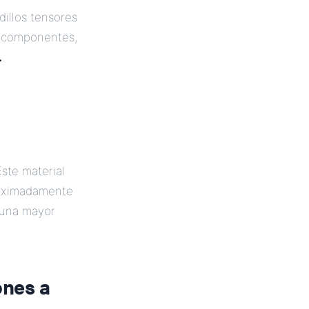
illos tensores
e componentes,
.
.
ste material
roximadamente
 una mayor
ones a