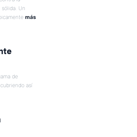
 sólida. Un
típicamente
más
nte
gama de
 cubriendo así
a