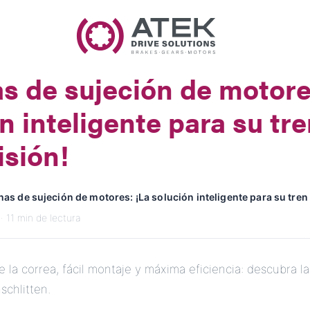
Nombre
Nombre de la Empresa
s de sujeción de motore
Correo Electrónico
n inteligente para su tr
Dirección
isión!
Mensaje
as de sujeción de motores: ¡La solución inteligente para su tren
· 11 min de lectura
 la correa, fácil montaje y máxima eficiencia: descubra l
chlitten.
Enviar Mensaje