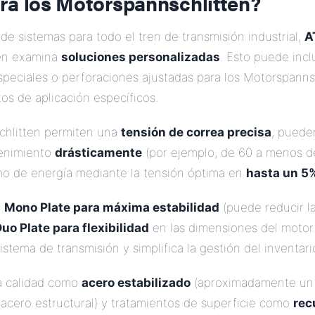
ra los Motorspannschlitten?
e sistemas para todo el tren de transmisión industrial,
A
én examina
soluciones personalizadas
. Esto puede inclu
speciales o perforaciones ajustadas para los Motorspanns
tos de aplicación específicos.
chlitten permiten una
tensión de correa precisa
, puede
enimiento
drásticamente
(por ejemplo, de 60 a menos d
mo de energía mediante la tensión óptima en
hasta un 5
e
Mono Plate para máxima estabilidad
(puede reducir l
uo Plate para flexibilidad
en las dimensiones del motor 
istema de transmisión y simplifica la gestión del inventari
ta calidad como
acero estabilizado
(aproximadamente un
 acero estructural) y tratamientos de superficie como
rec