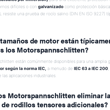
rnos difíciles o con
galvanizado
como protección básica
L resiste una prueba de rocío salino (DIN EN ISO 9227) 
 tamaños de motor están típicame
es los Motorspannschlitten?
hlitten están comúnmente disponibles para una amplia 
r según la norma IEC,
a menudo de
IEC 63 a IEC 200
,
 las aplicaciones industriales.
os Motorspannschlitten eliminar l
de rodillos tensores adicionales?