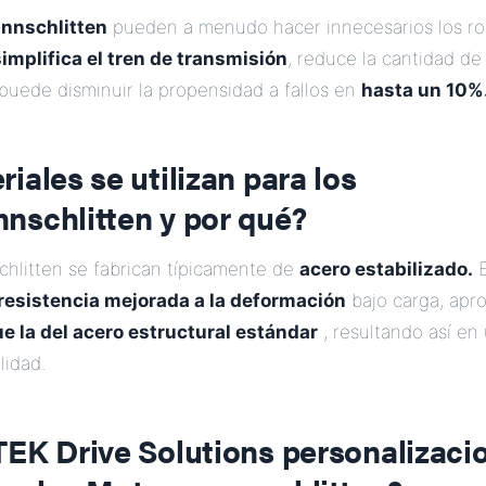
nnschlitten
pueden a menudo hacer innecesarios los rod
simplifica el tren de transmisión
, reduce la cantidad d
puede disminuir la propensidad a fallos en
hasta un 10%
iales se utilizan para los
nschlitten y por qué?
hlitten se fabrican típicamente de
acero estabilizado.
E
resistencia mejorada a la deformación
bajo carga, ap
e la del acero estructural estándar
, resultando así en
lidad.
TEK Drive Solutions personalizaci