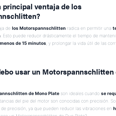
a principal ventaja de los
nschlitten?
aja de
los Motorspannschlitten
radica en permitir una
t
a
. Esto puede reducir drásticamente el tiempo de manteni
menos de 15 minutos
, y prolongar la vida útil de las cor
ebo usar un Motorspannschlitten
annschlitten de Mono Plate
son ideales cuando
se req
stancias del pie del motor son conocidas con precisión. S
 de precisión, ya que pueden reducir las vibraciones en
h