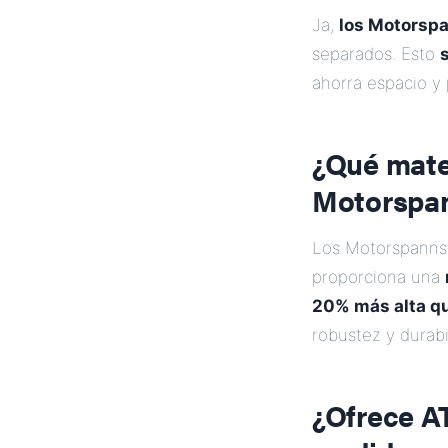
Ja,
los Motorspa
separados. Esto
ahorra espacio y 
¿Qué mater
Motorspan
Los Motorspannsc
proporciona una
20% más alta qu
robustez y durabi
¿Ofrece A