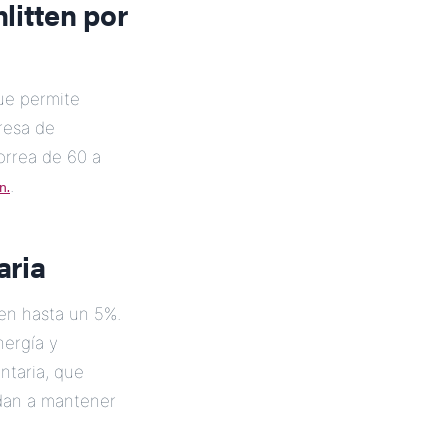
litten
por
ue permite
resa de
orrea de 60 a
n.
.
aria
en hasta un 5%.
nergía y
entaria, que
udan a mantener