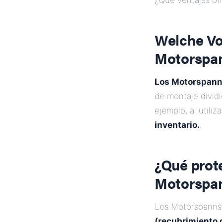
¿Qué ventajas of
Welche Vor
Motorspan
Los Motorspanns
de montaje divid
ejemplo, al utili
inventario.
.
¿Qué prote
Motorspan
Los Motorspanns
(recubrimiento 