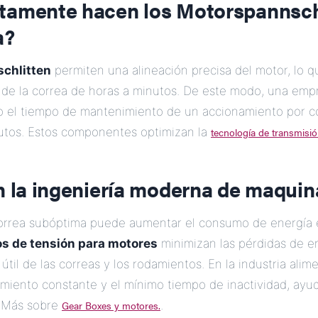
ctamente hacen
los Motorspannsch
a?
chlitten
permiten una alineación precisa del motor, lo q
n de la correa de horas a minutos. De este modo, una emp
jo el tiempo de mantenimiento de un accionamiento por c
tos. Estos componentes optimizan la
tecnología de transmisió
n la ingeniería moderna de maquin
orrea subóptima puede aumentar el consumo de energía 
os de tensión para motores
minimizan las pérdidas de e
útil de las correas y los rodamientos. En la industria alim
imiento constante y el mínimo tiempo de inactividad, ay
. Más sobre
Gear Boxes y motores.
.