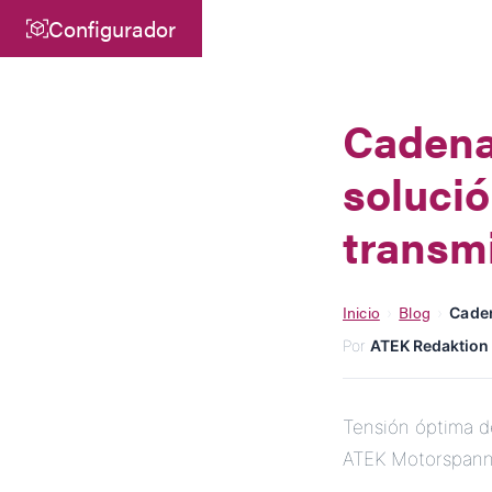
Configurador
Central
ATEK Drive Solutions GmbH
Cadena
Siemensstraße 47
solució
25462 Rellingen
info@atek.de
transm
+49 4101 7953-0
Inicio
Blog
›
›
Caden
Abrir Chat
Por
ATEK Redaktion
Tensión óptima de
ATEK Motorspanns