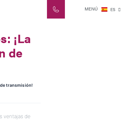
NL
MENÚ
ES
IT
s: ¡La
en de
 de transmisión!
as ventajas de