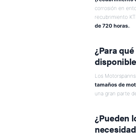
corrosión en ento
recubrimiento KT
de 720 horas.
.
¿Para qué
disponibl
Los Motorspannsc
tamaños de moto
una gran parte de
¿Pueden l
necesidad 