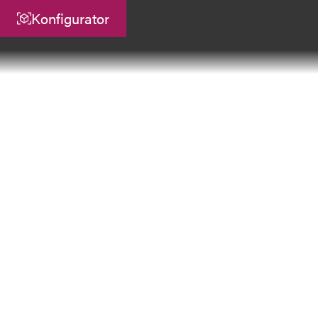
Konfigurator
Zentrale
ATEK Drive Solutions GmbH
Siemensstraße 47
25462 Rellingen
info@atek.de
+49 4101 7953-0
Chat öffnen