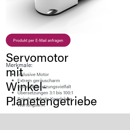
Produkt per E-Mail anfragen
Servomotor
Merkmale:
mit
Inklusive Motor
Extrem geräuscharm
Winkel-
Hohe Übersetzungsvielfalt
Übersetzungen 3:1 bis 100:1
Planetengetriebe
Spiralverzahnte Kegelräder
Wartungsarm