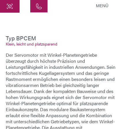
MENÜ
Zentrale
ATEK Drive Solutions GmbH
Siemensstraße 47
Typ BPCEM
Klein, leicht und platzsparend
25462 Rellingen
info@atek.de
Der Servomotor mit Winkel-Planetengetriebe
+49 4101 7953-0
überzeugt durch höchste Präzision und
Leistungsfähigkeit in industriellen Anwendungen. Sein
fortschrittliches Kugellagersystem und das geringe
Rastmoment ermöglichen einen besonders leisen und
Chat öffnen
vibrationsarmen Betrieb bei gleichzeitig langer
Lebensdauer. Dank der kompakten Bauweise und des
hohen Wirkungsgrads eignet sich der Servomotor mit
Name
Winkel-Planetengetriebe optimal für platzsparende
Einbaukonzepte. Das modulare Baukastensystem
erlaubt eine flexible Anpassung und die Kombination
Firmenname
mit unterschiedlichen Getriebetypen, wie dem Winkel-
Planetengetriebe. Die Ausstattung mit