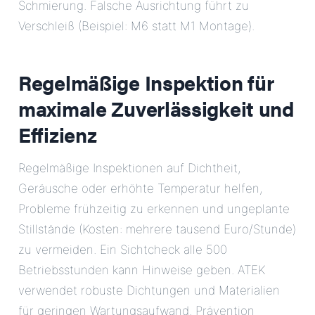
Schmierung. Falsche Ausrichtung führt zu
Verschleiß (Beispiel: M6 statt M1 Montage).
Regelmäßige Inspektion für
maximale Zuverlässigkeit und
Effizienz
Regelmäßige Inspektionen auf Dichtheit,
Geräusche oder erhöhte Temperatur helfen,
Probleme frühzeitig zu erkennen und ungeplante
Stillstände (Kosten: mehrere tausend Euro/Stunde)
zu vermeiden. Ein Sichtcheck alle 500
Betriebsstunden kann Hinweise geben. ATEK
verwendet robuste Dichtungen und Materialien
für geringen Wartungsaufwand. Prävention