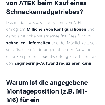
von ATEK beim Kauf eines
Schneckenradgetriebes?
Das modulare Baukastensystem von ATEK
ermöglicht
Millionen von Konfigurationen
und
damit eine hohe Variantenvielfalt. Dies führt zu
schnellen Lieferzeiten
und der Möglichkeit, sehr
spezifische Anforderungen ohne den Aufwand
einer kompletten Neuentwicklung zu erfüllen, was
den
Engineering-Aufwand reduzieren kann
.
Warum ist die angegebene
Montageposition (z.B. M1-
M6) für ein