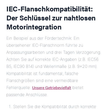
IEC-Flanschkompatibilität:
Der Schlüssel zur nahtlosen
Motorintegration
Ein Beispiel aus der Fördertechnik: Ein
übersehener IEC-Flanschnorm führte zu
Anpassungsarbeiten und drei Tagen Verzögerung.
Achten Sie auf korrekte IEC-Angaben (z.B. IEC56
B5, IEC90 B14) und Wellenmaße (z.B. 9×20 mm).
Kompatibilität ist fundamental; falsche
Flanschgrößen sind eine vermeidbare
Unsere Getriebevielfalt
Fehlerquelle.
bietet
passende Anschlüsse.
Stellen Sie die Kompatibilität durch korrekte