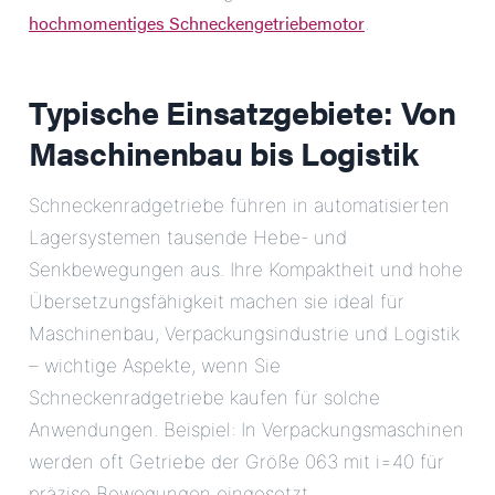
hochmomentiges Schneckengetriebemotor
.
Typische Einsatzgebiete: Von
Maschinenbau bis Logistik
Schneckenradgetriebe führen in automatisierten
Lagersystemen tausende Hebe- und
Senkbewegungen aus. Ihre Kompaktheit und hohe
Übersetzungsfähigkeit machen sie ideal für
Maschinenbau, Verpackungsindustrie und Logistik
– wichtige Aspekte, wenn Sie
Schneckenradgetriebe kaufen für solche
Anwendungen. Beispiel: In Verpackungsmaschinen
werden oft Getriebe der Größe 063 mit i=40 für
präzise Bewegungen eingesetzt.