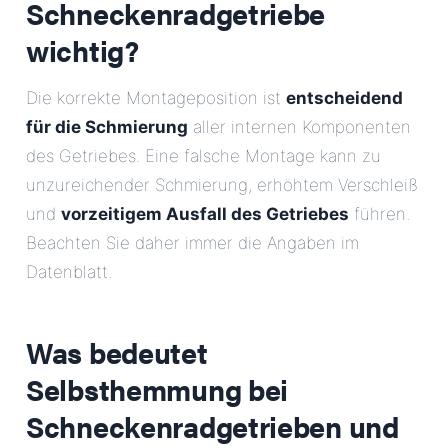
Schneckenradgetriebe
wichtig?
Die korrekte Montageposition ist
entscheidend
für die Schmierung
aller internen Komponenten
des Getriebes. Eine falsche Montage kann zu
unzureichender Schmierung, erhöhtem Verschleiß
und
vorzeitigem Ausfall des Getriebes
führen.
Beachten Sie daher immer die Angaben im
Datenblatt.
Was bedeutet
Selbsthemmung bei
Schneckenradgetrieben und