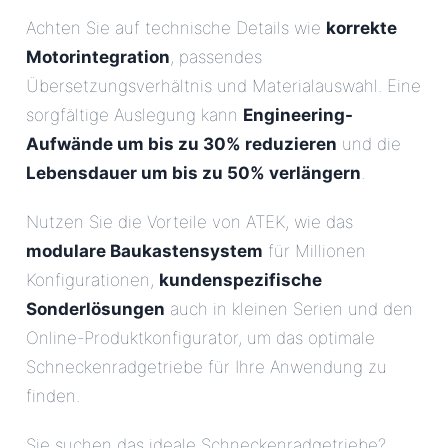
Achten Sie auf technische Details wie
korrekte
Motorintegration
, passendes
Übersetzungsverhältnis und Materialauswahl. Eine
sorgfältige Auslegung kann
Engineering-
Aufwände um bis zu 30% reduzieren
und die
Lebensdauer um bis zu 50% verlängern
.
Nutzen Sie die Vorteile von ATEK, wie das
modulare Baukastensystem
für Millionen
Konfigurationen,
kundenspezifische
Sonderlösungen
auch in kleinen Serien und den
Online-Produktkonfigurator, um das optimale
Schneckenradgetriebe für Ihre Anwendung zu
finden.
Sie suchen das ideale Schneckenradgetriebe?