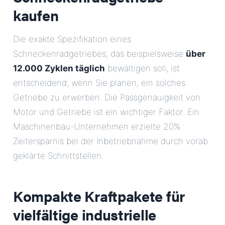
kaufen
Die exakte Spezifikation eines
Schneckenradgetriebes, das beispielsweise
über
12.000 Zyklen täglich
bewältigen soll, ist
entscheidend, wenn Sie planen, ein solches
Getriebe zu erwerben. Die Passgenauigkeit von
Motor und Getriebe ist ein wichtiger Faktor. Ein
Maschinenbau-Unternehmen erzielte 20%
Zeitersparnis bei der Inbetriebnahme durch vorab
geklärte Schnittstellen.
Kompakte Kraftpakete für
vielfältige industrielle