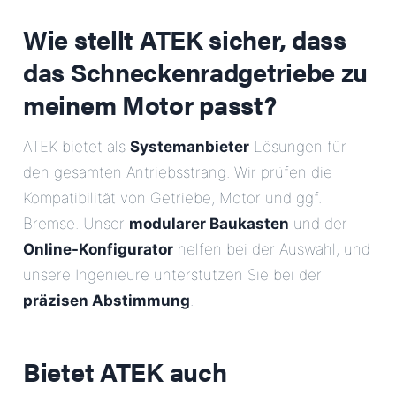
Wie stellt ATEK sicher, dass
das Schneckenradgetriebe zu
meinem Motor passt?
ATEK bietet als
Systemanbieter
Lösungen für
den gesamten Antriebsstrang. Wir prüfen die
Kompatibilität von Getriebe, Motor und ggf.
Bremse. Unser
modularer Baukasten
und der
Online-Konfigurator
helfen bei der Auswahl, und
unsere Ingenieure unterstützen Sie bei der
präzisen Abstimmung
.
Bietet ATEK auch