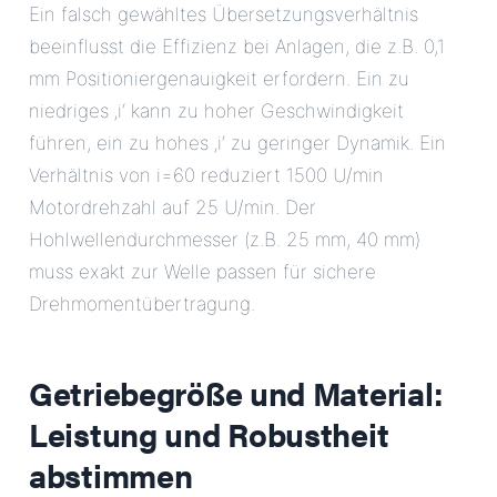
Ein falsch gewähltes Übersetzungsverhältnis
beeinflusst die Effizienz bei Anlagen, die z.B. 0,1
mm Positioniergenauigkeit erfordern. Ein zu
niedriges ‚i‘ kann zu hoher Geschwindigkeit
führen, ein zu hohes ‚i‘ zu geringer Dynamik. Ein
Verhältnis von i=60 reduziert 1500 U/min
Motordrehzahl auf 25 U/min. Der
Hohlwellendurchmesser (z.B. 25 mm, 40 mm)
muss exakt zur Welle passen für sichere
Drehmomentübertragung.
Getriebegröße und Material:
Leistung und Robustheit
abstimmen