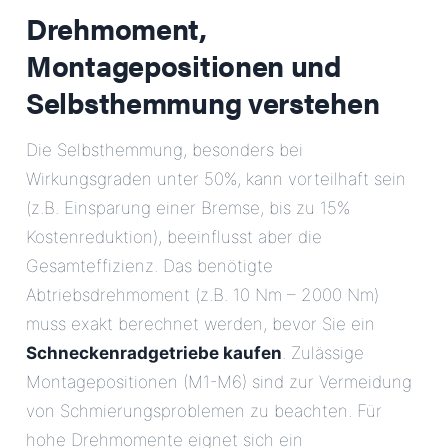
Drehmoment,
Montagepositionen und
Selbsthemmung verstehen
Die Selbsthemmung, besonders bei
Wirkungsgraden unter 50%, kann vorteilhaft sein
(z.B. Einsparung einer Bremse, bis zu 15%
Kostenreduktion), beeinflusst aber die
Gesamteffizienz. Das benötigte
Abtriebsdrehmoment (z.B. 10 Nm – 2000 Nm)
muss exakt berechnet werden, bevor Sie ein
Schneckenradgetriebe kaufen
. Zulässige
Montagepositionen (M1-M6) sind zur Vermeidung
von Schmierungsproblemen zu beachten. Für
hohe Drehmomente eignet sich ein