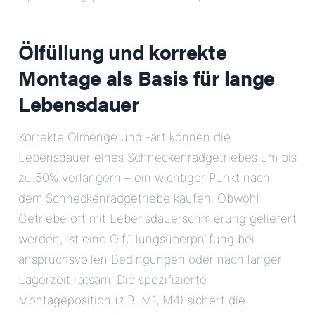
Ölfüllung und korrekte
Montage als Basis für lange
Lebensdauer
Korrekte Ölmenge und -art können die
Lebensdauer eines Schneckenradgetriebes um bis
zu 50% verlängern – ein wichtiger Punkt nach
dem Schneckenradgetriebe kaufen. Obwohl
Getriebe oft mit Lebensdauerschmierung geliefert
werden, ist eine Ölfüllungsüberprüfung bei
anspruchsvollen Bedingungen oder nach langer
Lagerzeit ratsam. Die spezifizierte
Montageposition (z.B. M1, M4) sichert die