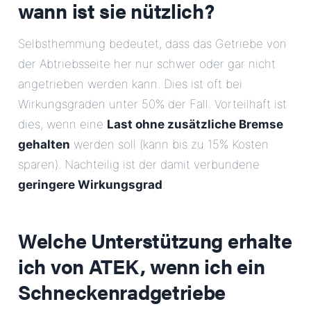
wann ist sie nützlich?
Selbsthemmung bedeutet, dass das Getriebe von
der Abtriebsseite her nur schwer oder gar nicht
angetrieben werden kann. Dies ist oft bei
Wirkungsgraden unter 50% der Fall. Vorteilhaft ist
dies, wenn eine
Last ohne zusätzliche Bremse
gehalten
werden soll (kann bis zu 15% Kosten
sparen). Nachteilig ist der damit verbundene
geringere Wirkungsgrad
.
Welche Unterstützung erhalte
ich von ATEK, wenn ich ein
Schneckenradgetriebe