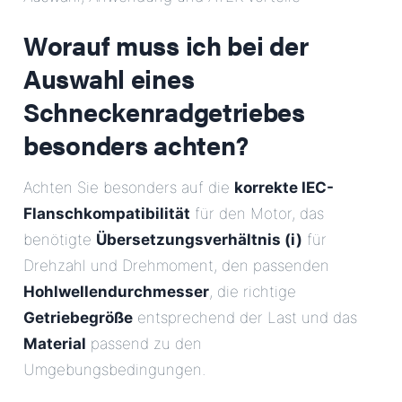
E-Mail
Worauf muss ich bei der
Auswahl eines
Anschrift
Schneckenradgetriebes
Nachricht
besonders achten?
Achten Sie besonders auf die
korrekte IEC-
Flanschkompatibilität
für den Motor, das
benötigte
Übersetzungsverhältnis (i)
für
Drehzahl und Drehmoment, den passenden
Nachricht senden
Hohlwellendurchmesser
, die richtige
Getriebegröße
entsprechend der Last und das
Material
passend zu den
Umgebungsbedingungen.