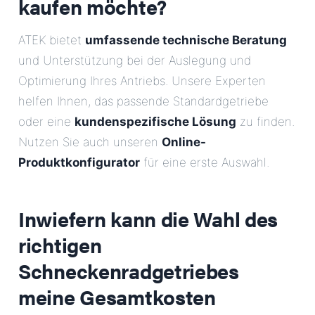
kaufen möchte?
ATEK bietet
umfassende technische Beratung
und Unterstützung bei der Auslegung und
Optimierung Ihres Antriebs. Unsere Experten
helfen Ihnen, das passende Standardgetriebe
oder eine
kundenspezifische Lösung
zu finden.
Nutzen Sie auch unseren
Online-
Produktkonfigurator
für eine erste Auswahl.
Inwiefern kann die Wahl des
richtigen
Schneckenradgetriebes
meine Gesamtkosten