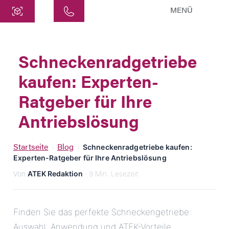
MENÜ
Zentrale
ATEK Drive Solutions GmbH
Schneckenradgetriebe
Siemensstraße 47
kaufen: Experten-
25462 Rellingen
info@atek.de
Ratgeber für Ihre
+49 4101 7953-0
Antriebslösung
Chat öffnen
Startseite
Blog
›
›
Schneckenradgetriebe kaufen:
Experten-Ratgeber für Ihre Antriebslösung
Von
ATEK Redaktion
· 9 Min. Lesezeit
Name
Firmenname
Finden Sie das perfekte Schneckengetriebe:
Auswahl, Anwendung und ATEK-Vorteile