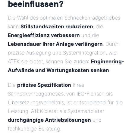
beeinflussen?
Die Wahl des optimalen Schneckenradgetriebes
kann
Stillstandszeiten reduzieren
, die
Energieeffizienz verbessern
und die
Lebensdauer Ihrer Anlage verlängern
. Durch
präzise Auslegung und Systemintegration, wie
ATEK sie bietet, können Sie zudem
Engineering-
Aufwände und Wartungskosten senken
.
Die
präzise Spezifikation
Ihres
Schneckenradgetriebes, von IEC-Flansch bis
Übersetzungsverhältnis, ist entscheidend für die
Leistung. ATEK bietet als Systemanbieter
durchgängige Antriebslösungen
und
fachkundige Beratung.