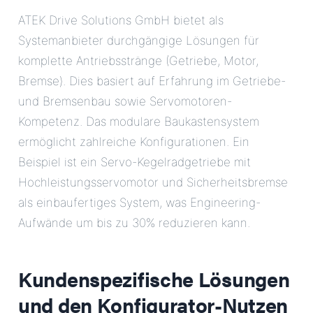
ATEK Drive Solutions GmbH bietet als
Systemanbieter durchgängige Lösungen für
komplette Antriebsstränge (Getriebe, Motor,
Bremse). Dies basiert auf Erfahrung im Getriebe-
und Bremsenbau sowie Servomotoren-
Kompetenz. Das modulare Baukastensystem
ermöglicht zahlreiche Konfigurationen. Ein
Beispiel ist ein Servo-Kegelradgetriebe mit
Hochleistungsservomotor und Sicherheitsbremse
als einbaufertiges System, was Engineering-
Aufwände um bis zu 30% reduzieren kann.
Kundenspezifische Lösungen
und den Konfigurator-Nutzen