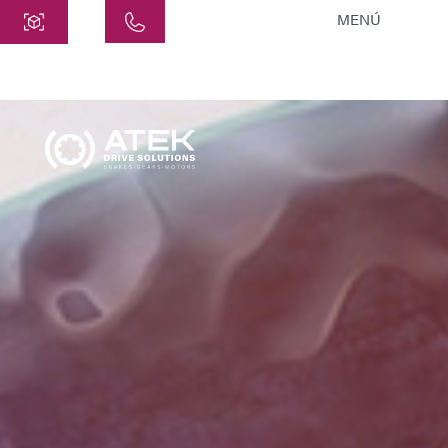
MENÚ
Central
ATEK Drive Solutions GmbH
Siemensstraße 47
25462 Rellingen
info@atek.de
+49 4101 7953-0
Abrir Chat
Nombre
Nombre de la Empresa