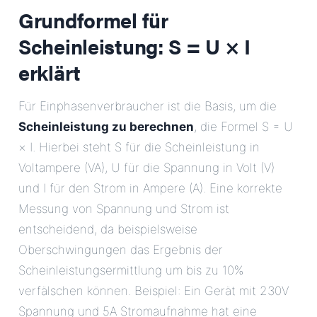
Grundformel für
Scheinleistung: S = U × I
erklärt
Für Einphasenverbraucher ist die Basis, um die
Scheinleistung zu berechnen
, die Formel S = U
× I. Hierbei steht S für die Scheinleistung in
Voltampere (VA), U für die Spannung in Volt (V)
und I für den Strom in Ampere (A). Eine korrekte
Messung von Spannung und Strom ist
entscheidend, da beispielsweise
Oberschwingungen das Ergebnis der
Scheinleistungsermittlung um bis zu 10%
verfälschen können. Beispiel: Ein Gerät mit 230V
Spannung und 5A Stromaufnahme hat eine