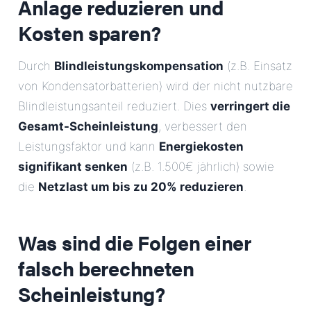
Anlage reduzieren und
Kosten sparen?
Durch
Blindleistungskompensation
(z.B. Einsatz
von Kondensatorbatterien) wird der nicht nutzbare
Blindleistungsanteil reduziert. Dies
verringert die
Gesamt-Scheinleistung
, verbessert den
Leistungsfaktor und kann
Energiekosten
signifikant senken
(z.B. 1.500€ jährlich) sowie
die
Netzlast um bis zu 20% reduzieren
.
Was sind die Folgen einer
falsch berechneten
Scheinleistung?