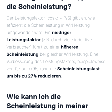
die Scheinleistung?
Der Leistungsfaktor (cos φ = P/S) gibt an, wie
effizient die Scheinleistung in Wirkleistung
umgewandelt wird. Ein
niedriger
Leistungsfaktor
(z.B. durch viele induktive
Verbraucher) führt zu einer
höheren
Scheinleistung
bei gleicher Wirkleistung. Eine
Verbesserung des Leistungsfaktors, beispielsweise
von 0,7 auf 0,95, kann die
Scheinleistungslast
um bis zu 27% reduzieren
.
Wie kann ich die
Scheinleistung in meiner