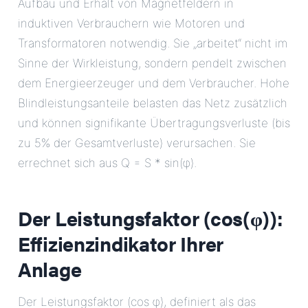
Aufbau und Erhalt von Magnetfeldern in
induktiven Verbrauchern wie Motoren und
Transformatoren notwendig. Sie „arbeitet“ nicht im
Sinne der Wirkleistung, sondern pendelt zwischen
dem Energieerzeuger und dem Verbraucher. Hohe
Blindleistungsanteile belasten das Netz zusätzlich
und können signifikante Übertragungsverluste (bis
zu 5% der Gesamtverluste) verursachen. Sie
errechnet sich aus Q = S * sin(φ).
Der Leistungsfaktor (cos(φ)):
Effizienzindikator Ihrer
Anlage
Der Leistungsfaktor (cos φ), definiert als das