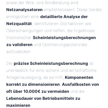
sowie der Wirk- und Blindleistung sind
Netzanalysatoren
empfehlenswert. Diese Geräte
ermöglichen eine
detaillierte Analyse der
Netzqualität
, identifizieren Störfaktoren wie
Oberschwingungen und helfen, die Ergebnisse
theoretischer
Scheinleistungsberechnungen
zu validieren
und Optimierungspotenziale
aufzudecken.
Die
präzise Scheinleistungsberechnung
ist
unerlässlich für eine sichere und wirtschaftliche
Anlagenauslegung, da sie hilft,
Komponenten
korrekt zu dimensionieren
,
Ausfallkosten von
oft über 10.000€ zu vermeiden
und die
Lebensdauer von Betriebsmitteln zu
maximieren
.