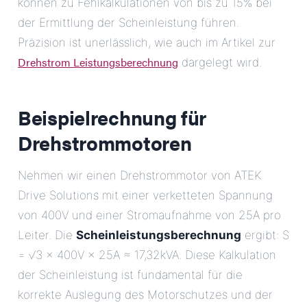
können zu Fehlkalkulationen von bis zu 15% bei
der Ermittlung der Scheinleistung führen.
Präzision ist unerlässlich, wie auch im Artikel zur
Drehstrom Leistungsberechnung
dargelegt wird.
Beispielrechnung für
Drehstrommotoren
Nehmen wir einen Drehstrommotor von ATEK
Drive Solutions mit einer verketteten Spannung
von 400V und einer Stromaufnahme von 25A pro
Leiter. Die
Scheinleistungsberechnung
ergibt: S
= √3 × 400V × 25A ≈ 17,32kVA. Diese Kalkulation
der Scheinleistung ist fundamental für die
korrekte Auslegung des Motorschutzes und der