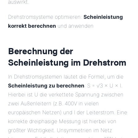
auswirkt.
Drehstromsysteme optimieren:
Scheinleistung
korrekt berechnen
und anwenden
Berechnung der
Scheinleistung im Drehstrom
In Drehstromsystemen lautet die Formel, um die
Scheinleistung zu berechnen
: S = √3 × U × I.
Hierbei ist U die verkettete Spannung zwischen
zwei Außenleitern (z.B. 400V in vielen
europäischen Netzen) und I der Leiterstrom. Eine
korrekte dreiphasige Messung ist hierbei von
größter Wichtigkeit. Unsymmetrien im Netz