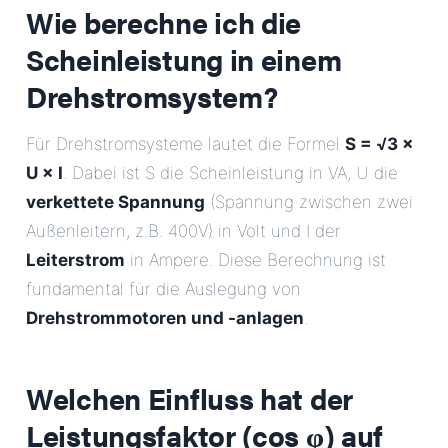
Wie berechne ich die
Scheinleistung in einem
Drehstromsystem?
Für Drehstromsysteme lautet die Formel
S = √3 ×
U × I
. Dabei ist S die Scheinleistung in VA, U die
verkettete Spannung
(Spannung zwischen zwei
Außenleitern, z.B. 400V) in Volt und I der
Leiterstrom
in Ampere. Diese Berechnung ist
fundamental für die Auslegung von
Drehstrommotoren und -anlagen
.
Welchen Einfluss hat der
Leistungsfaktor (cos φ) auf