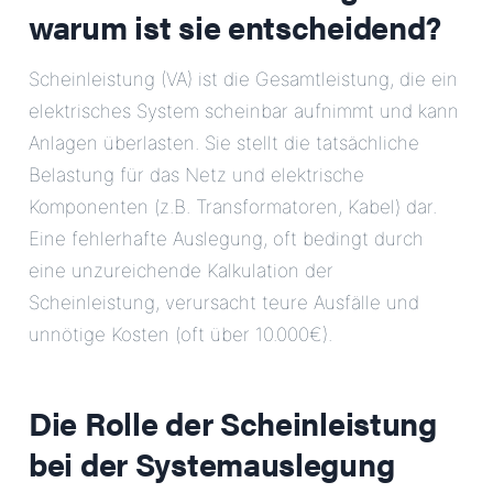
warum ist sie entscheidend?
Scheinleistung (VA) ist die Gesamtleistung, die ein
elektrisches System scheinbar aufnimmt und kann
Anlagen überlasten. Sie stellt die tatsächliche
Belastung für das Netz und elektrische
Komponenten (z.B. Transformatoren, Kabel) dar.
Eine fehlerhafte Auslegung, oft bedingt durch
eine unzureichende Kalkulation der
Scheinleistung, verursacht teure Ausfälle und
unnötige Kosten (oft über 10.000€).
Die Rolle der Scheinleistung
bei der Systemauslegung