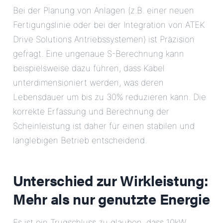
Bei der Planung von Anlagen (z.B. einer neuen
Fertigungslinie oder bei der Integration von ATEK
Drive Solutions Antriebssystemen) ist Präzision
gefragt. Eine ungenaue S-Berechnung kann
beispielsweise dazu führen, dass Kabel
unterdimensioniert werden, was deren
Lebensdauer um bis zu 30% reduzieren kann. Die
korrekte Erfassung und Berechnung der
Scheinleistung ist daher für einen stabilen und
langlebigen Betrieb entscheidend.
Unterschied zur Wirkleistung:
Mehr als nur genutzte Energie
Es ist ein Trugschluss zu glauben, dass 10kW