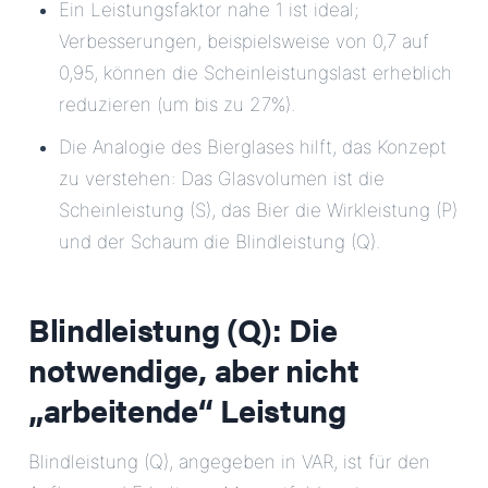
Ein Leistungsfaktor nahe 1 ist ideal;
Verbesserungen, beispielsweise von 0,7 auf
0,95, können die Scheinleistungslast erheblich
reduzieren (um bis zu 27%).
Die Analogie des Bierglases hilft, das Konzept
zu verstehen: Das Glasvolumen ist die
Scheinleistung (S), das Bier die Wirkleistung (P)
und der Schaum die Blindleistung (Q).
Blindleistung (Q): Die
notwendige, aber nicht
„arbeitende“ Leistung
Blindleistung (Q), angegeben in VAR, ist für den