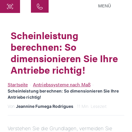
MENÜ
Zentrale
ATEK Drive Solutions GmbH
Scheinleistung
Siemensstraße 47
berechnen: So
25462 Rellingen
info@atek.de
dimensionieren Sie Ihre
+49 4101 7953-0
Antriebe richtig!
Chat öffnen
Startseite
Antriebssysteme nach Maß
›
›
Scheinleistung berechnen: So dimensionieren Sie Ihre
Antriebe richtig!
Name
Von
Jeannine Fumega Rodrigues
· 11 Min. Lesezeit
Firmenname
Verstehen Sie die Grundlagen, vermeiden Sie