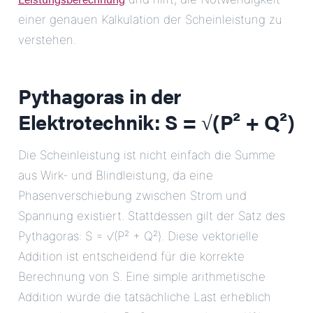
einer genauen Kalkulation der Scheinleistung zu
verstehen.
Pythagoras in der
Elektrotechnik: S = √(P² + Q²)
Die Scheinleistung ist nicht einfach die Summe
aus Wirk- und Blindleistung, da eine
Phasenverschiebung zwischen Strom und
Spannung existiert. Stattdessen gilt der Satz des
Pythagoras: S = √(P² + Q²). Diese vektorielle
Addition ist entscheidend für die korrekte
Berechnung von S. Eine simple arithmetische
Addition würde die tatsächliche Last erheblich