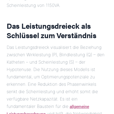
Scheinleistung von 1150VA.
Das Leistungsdreieck als
Schlüssel zum Verständnis
Das Leistungsdreieck visualisiert die Beziehung
zwischen Wirkleistung (P), Blindleistung (Q) – den
Katheten – und Scheinleistung (S) – der
Hypotenuse. Die Nutzung dieses Modells ist
fundamental, um Optimierungspotenziale zu
erkennen. Eine Reduktion des Phasenwinkels
senkt die Scheinleistung und erhöht somit die
verfügbare Netzkapazität. Es ist ein
allgemeine
fundamentaler Baustein für die
Leistungsberechnung
und hilft, die Notwendigkeit