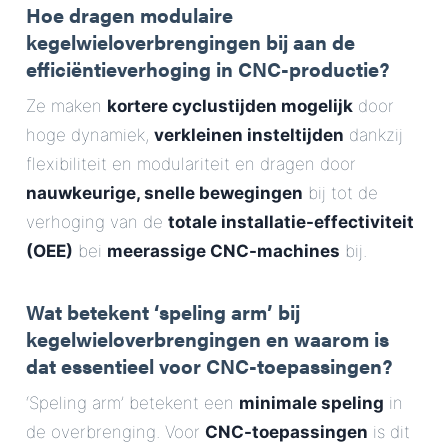
Hoe dragen modulaire
kegelwieloverbrengingen bij aan de
efficiëntieverhoging in CNC-productie?
Ze maken
kortere cyclustijden mogelijk
door
hoge dynamiek,
verkleinen insteltijden
dankzij
flexibiliteit en modulariteit en dragen door
nauwkeurige, snelle bewegingen
bij tot de
verhoging van de
totale installatie-effectiviteit
(OEE)
bei
meerassige CNC-machines
bij.
Wat betekent ‘speling arm’ bij
kegelwieloverbrengingen en waarom is
dat essentieel voor CNC-toepassingen?
‘Speling arm’ betekent een
minimale speling
in
de overbrenging. Voor
CNC-toepassingen
is dit