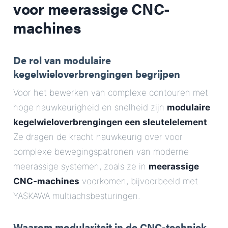
voor meerassige CNC-
machines
De rol van modulaire
kegelwieloverbrengingen begrijpen
Voor het bewerken van complexe contouren met
hoge nauwkeurigheid en snelheid zijn
modulaire
kegelwieloverbrengingen een sleutelelement
.
Ze dragen de kracht nauwkeurig over voor
complexe bewegingspatronen van moderne
meerassige systemen, zoals ze in
meerassige
CNC-machines
voorkomen, bijvoorbeeld met
YASKAWA multiachsbesturingen.
Waarom modulariteit in de CNC-techniek