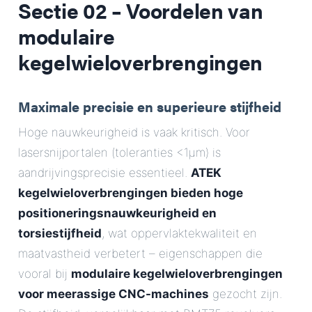
Sectie 02 – Voordelen van
modulaire
kegelwieloverbrengingen
Maximale precisie en superieure stijfheid
Hoge nauwkeurigheid is vaak kritisch. Voor
lasersnijportalen (toleranties <1µm) is
aandrijvingsprecisie essentieel.
ATEK
kegelwieloverbrengingen bieden hoge
positioneringsnauwkeurigheid en
torsiestijfheid
, wat oppervlaktekwaliteit en
maatvastheid verbetert – eigenschappen die
vooral bij
modulaire kegelwieloverbrengingen
voor meerassige CNC-machines
gezocht zijn.