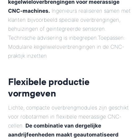
kegelwieloverbrengingen voor meerassige
CNC-machines.
Ingenieurs realiseren samen met
klanten bijvoorbeeld speciale overbrengingen,
behuizingen of geïntegreerde sensoren.
Technische advisering is inbegrepen.Toepassen:
Modulaire kegelwieloverbrengingen in de CNC-
praktijk inzetten
Flexibele productie
vormgeven
Lichte, compacte overbrengmodules zijn geschikt
voor robotarmen in flexibele meerassige CNC-
cellen.
De combinatie van dergelijke
aandrijfeenheden maakt geautomatiseerd