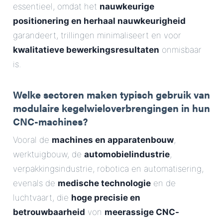
essentieel, omdat het
nauwkeurige
positionering en herhaal nauwkeurigheid
garandeert, trillingen minimaliseert en voor
kwalitatieve bewerkingsresultaten
onmisbaar
is.
Welke sectoren maken typisch gebruik van
modulaire kegelwieloverbrengingen in hun
CNC-machines?
Vooral de
machines en apparatenbouw
,
werktuigbouw, de
automobielindustrie
,
verpakkingsindustrie, robotica en automatisering,
evenals de
medische technologie
en de
luchtvaart, die
hoge precisie en
betrouwbaarheid
von
meerassige CNC-