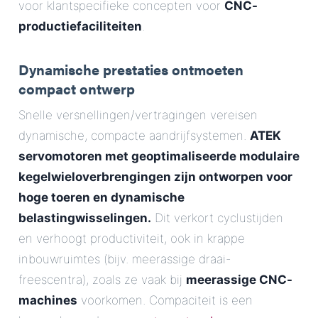
voor klantspecifieke concepten voor
CNC-
productiefaciliteiten
.
Dynamische prestaties ontmoeten
compact ontwerp
Snelle versnellingen/vertragingen vereisen
dynamische, compacte aandrijfsystemen.
ATEK
servomotoren met geoptimaliseerde modulaire
kegelwieloverbrengingen zijn ontworpen voor
hoge toeren en dynamische
belastingwisselingen.
Dit verkort cyclustijden
en verhoogt productiviteit, ook in krappe
inbouwruimtes (bijv. meerassige draai-
freescentra), zoals ze vaak bij
meerassige CNC-
machines
voorkomen. Compaciteit is een