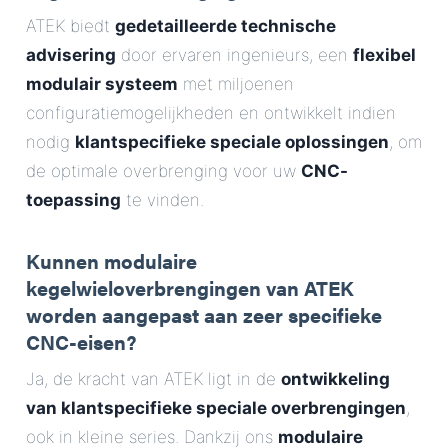
ATEK biedt
gedetailleerde technische
advisering
door ervaren ingenieurs, een
flexibel
modulair systeem
met miljoenen
configuratiemogelijkheden en ontwikkelt indien
nodig
klantspecifieke speciale oplossingen
, om
de optimale overbrenging voor uw
CNC-
toepassing
te vinden.
Kunnen modulaire
kegelwieloverbrengingen van ATEK
worden aangepast aan zeer specifieke
CNC-eisen?
Ja, de kracht van ATEK ligt in de
ontwikkeling
van klantspecifieke speciale overbrengingen
,
ook in kleine series. Dankzij ons
modulaire