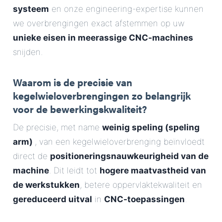
systeem
en onze engineering-expertise kunnen
we overbrengingen exact afstemmen op uw
unieke eisen in meerassige CNC-machines
snijden.
Waarom is de precisie van
kegelwieloverbrengingen zo belangrijk
voor de bewerkingskwaliteit?
De precisie, met name
weinig speling (speling
arm)
, van een kegelwieloverbrenging beïnvloedt
direct de
positioneringsnauwkeurigheid van de
machine
. Dit leidt tot
hogere maatvastheid van
de werkstukken
, betere oppervlaktekwaliteit en
gereduceerd uitval
in
CNC-toepassingen
.