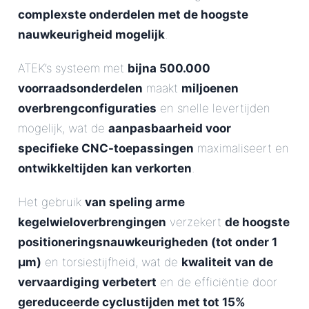
complexste onderdelen met de hoogste
nauwkeurigheid mogelijk
.
ATEK’s systeem met
bijna 500.000
voorraadsonderdelen
maakt
miljoenen
overbrengconfiguraties
en snelle levertijden
mogelijk, wat de
aanpasbaarheid voor
specifieke CNC-toepassingen
maximaliseert en
ontwikkeltijden kan verkorten
.
Het gebruik
van speling arme
kegelwieloverbrengingen
verzekert
de hoogste
positioneringsnauwkeurigheden (tot onder 1
µm)
en torsiestijfheid, wat de
kwaliteit van de
vervaardiging verbetert
en de efficiëntie door
gereduceerde cyclustijden met tot 15%