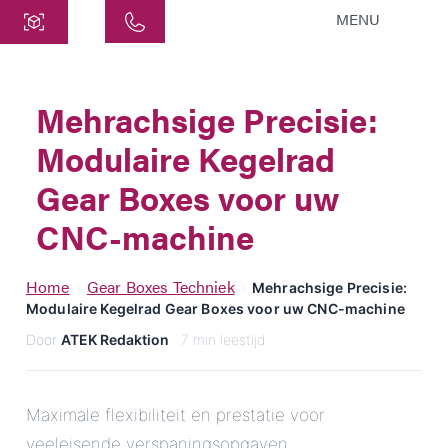
MENU
Centraal
ATEK Drive Solutions GmbH
Mehrachsige Precisie:
Siemensstraat 47
Modulaire Kegelrad
25462 Rellingen
info@atek.de
Gear Boxes voor uw
+49 4101 7953-0
CNC-machine
Chat openen
Home
Gear Boxes Techniek
›
›
Mehrachsige Precisie:
Modulaire Kegelrad Gear Boxes voor uw CNC-machine
Door
ATEK Redaktion
· 7 min leestijd
Naam
Bedrijfsnaam
Maximale flexibiliteit en prestatie voor
veeleisende verspaningsopgaven