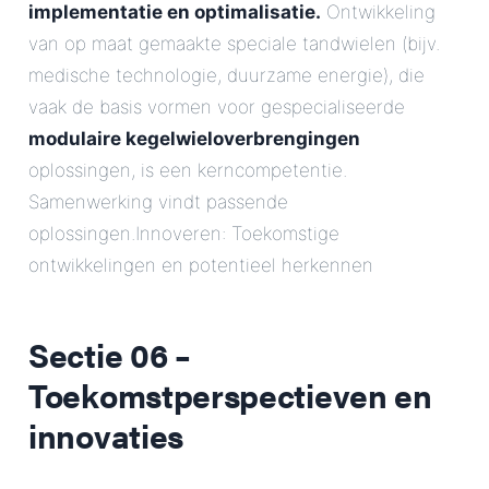
implementatie en optimalisatie.
Ontwikkeling
van op maat gemaakte speciale tandwielen (bijv.
medische technologie, duurzame energie), die
vaak de basis vormen voor gespecialiseerde
modulaire kegelwieloverbrengingen
oplossingen, is een kerncompetentie.
Samenwerking vindt passende
oplossingen.Innoveren: Toekomstige
ontwikkelingen en potentieel herkennen
Sectie 06 –
Toekomstperspectieven en
innovaties