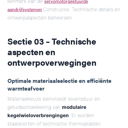
servomotorgestuurde
kenmerk van de
aandrijfsystemen
.Constructie: Technische details en
ontwerpaspecten beheersen
Sectie 03 – Technische
aspecten en
ontwerpoverwegingen
Optimale materiaalselectie en efficiënte
warmteafvoer
Materiaalkeuze beïnvloedt levensduur en
geluidsontwikkeling van
modulaire
kegelwieloverbrengingen
. Er worden
staalsoorten of technische thermoplasten