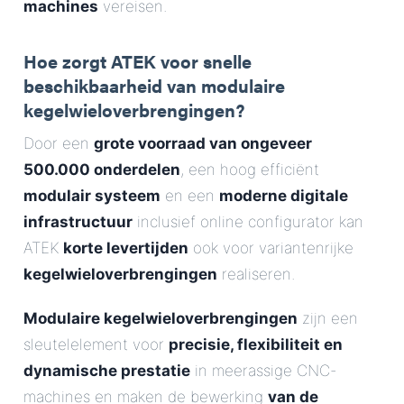
machines
vereisen.
Hoe zorgt ATEK voor snelle
beschikbaarheid van modulaire
kegelwieloverbrengingen?
Door een
grote voorraad van ongeveer
500.000 onderdelen
, een hoog efficiënt
modulair systeem
en een
moderne digitale
infrastructuur
inclusief online configurator kan
ATEK
korte levertijden
ook voor variantenrijke
kegelwieloverbrengingen
realiseren.
Modulaire kegelwieloverbrengingen
zijn een
sleutelelement voor
precisie, flexibiliteit en
dynamische prestatie
in meerassige CNC-
machines en maken de bewerking
van de