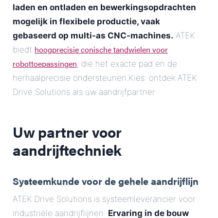
laden en ontladen en bewerkingsopdrachten
mogelijk in flexibele productie, vaak
gebaseerd op multi-as CNC-machines.
ATEK
hoogprecisie conische tandwielen voor
biedt
robottoepassingen
, die het exacte pad en de
herhaalprecisie ondersteunen.Kies: ontdek ATEK
Drive Solutions als uw aandrijfpartner
Uw partner voor
aandrijftechniek
Systeemkunde voor de gehele aandrijflijn
ATEK Drive Solutions is systeemleverancier voor
industriële aandrijflijnen.
Ervaring in de bouw