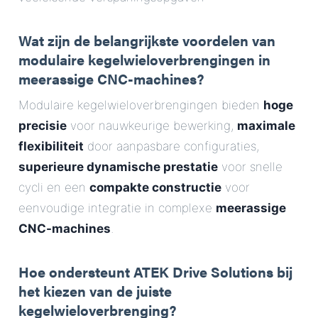
E-Mail
Wat zijn de belangrijkste voordelen van
Adres
modulaire kegelwieloverbrengingen in
meerassige CNC-machines?
Bericht
Modulaire kegelwieloverbrengingen bieden
hoge
precisie
voor nauwkeurige bewerking,
maximale
flexibiliteit
door aanpasbare configuraties,
superieure dynamische prestatie
voor snelle
cycli en een
compakte constructie
voor
eenvoudige integratie in complexe
meerassige
Bericht verzenden
CNC-machines
.
Hoe ondersteunt ATEK Drive Solutions bij
het kiezen van de juiste
kegelwieloverbrenging?