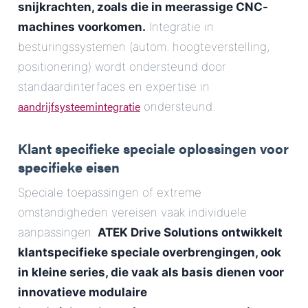
snijkrachten, zoals die in meerassige CNC-
machines voorkomen.
Integratie in
besturingssystemen (autom. hoogteverstelling,
positionering) wordt ondersteund door
standaardinterfaces en expertise in
aandrijfsysteemintegratie
ondersteund.
Klant specifieke speciale oplossingen voor
specifieke eisen
Speciale toepassingen of extreme
omstandigheden vereisen vaak individuele
aanpassingen.
ATEK Drive Solutions ontwikkelt
klantspecifieke speciale overbrengingen, ook
in kleine series, die vaak als basis dienen voor
innovatieve modulaire