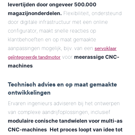
levertijden door ongeveer 500.000
magazijnonderdelen.
Flexibiliteit, ondersteund
door digitale infrastructuur met een online
configurator, maakt snelle reacties op
klantbehoeften en op maat gemaakte
servoklaar
aanpassingen mogelijk, bijv. van een
geïntegreerde tandmotor
voor
meerassige CNC-
machines
.
Technisch advies en op maat gemaakte
ontwikkelingen
Ervaren ingenieurs adviseren bij het ontwerpen
van complexe aandrijfoplossingen, inclusief
modulaire conische tandwielen voor multi-as
CNC-machines
.
Het proces loopt van idee tot