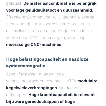
gebruikt.
De materiaalcombinatie is belangrijk
voor lage geluidsuitstoot en duurzaamheid.
Effectieve warmteafvoer (bijv. geoptimaliseerde
behuizingen) zorgt voor constante prestaties,
minimaliseert slijtage en verlengt levensduur in
veeleisende CNC-toepassingen, vooral bij
meerassige CNC-machines
.
Hoge belastingcapaciteit en naadloze
systeemintegratie
Aandrijfsystemen moeten hoge
verspaningskrachten weerstaan. ATEK
modulaire
kegelwieloverbrengingen
zijn daarvoor
ontworpen.
Hoge krachtcapaciteit is relevant
bij zware gereedschappen of hoge