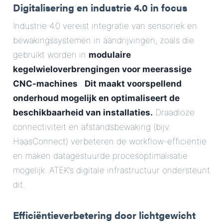
Digitalisering en industrie 4.0 in focus
Industrie 4.0 vereist integratie van sensoriek en
bewakingssystemen in aandrijvingen, zoals die
gebruikt worden in
modulaire
kegelwieloverbrengingen voor meerassige
CNC-machines
.
Dit maakt voorspellend
onderhoud mogelijk en optimaliseert de
beschikbaarheid van installaties.
Draadloze
connectiviteit en afstandsbewaking (bijv.
HaasConnect) verbeteren de workflow-efficiëntie
en maken datagestuurde procesoptimalisatie
mogelijk. ATEK’s digitale infrastructuur ondersteunt
dit.
Efficiëntieverbetering door lichtgewicht