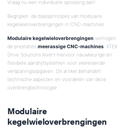
Vraag nu een individuele oplossing aan!
Begrijpen: de basisprincipes van modulaire
kegelwieloverbrengingen in CNC-machines
Modulaire kegelwieloverbrengingen
verhogen
de prestaties
meerassige CNC-machines
. ATEK
Drive Solutions levert hiervoor nauwkeurige en
flexibele aandrijfsystemen voor veeleisende
verspaningsopgaven. Dit artikel behandelt
technische aspecten en voordelen van deze
overbrengtechnologie.
Modulaire
kegelwieloverbrengingen