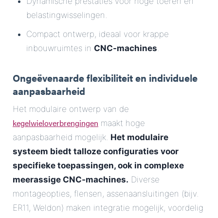
Dynamische prestaties voor hoge toeren en
belastingwisselingen.
Compact ontwerp, ideaal voor krappe
inbouwruimtes in
CNC-machines
.
Ongeëvenaarde flexibiliteit en individuele
aanpasbaarheid
Het modulaire ontwerp van de
kegelwieloverbrengingen
maakt hoge
aanpasbaarheid mogelijk.
Het modulaire
systeem biedt talloze configuraties voor
specifieke toepassingen, ook in complexe
meerassige CNC-machines.
Diverse
montageopties, flensen, assenaansluitingen (bijv.
ER11, Weldon) maken integratie mogelijk, voordelig