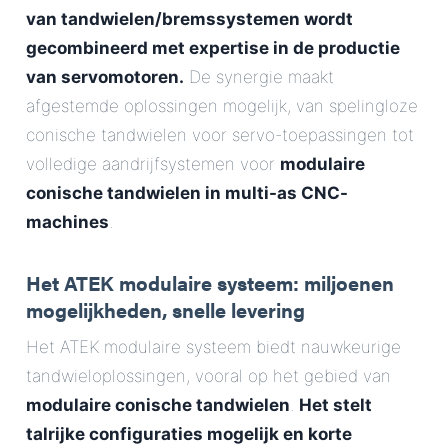
van tandwielen/bremssystemen wordt
gecombineerd met expertise in de productie
van servomotoren.
De synergie maakt
afgestemde oplossingen mogelijk, van spelingloze
conische tandwielen voor servo-toepassingen tot
volledige aandrijfsystemen voor
modulaire
conische tandwielen in multi-as CNC-
machines
.
Het ATEK modulaire systeem: miljoenen
mogelijkheden, snelle levering
Het ATEK modulaire systeem biedt nauwkeurige
tandwieloplossingen, vooral op het gebied van
modulaire conische tandwielen
.
Het stelt
talrijke configuraties mogelijk en korte