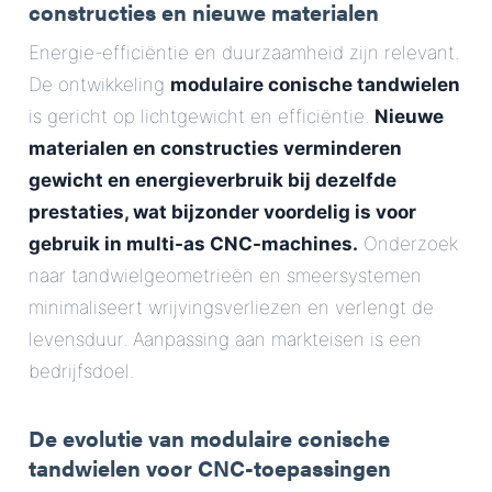
constructies en nieuwe materialen
Energie-efficiëntie en duurzaamheid zijn relevant.
De ontwikkeling
modulaire conische tandwielen
is gericht op lichtgewicht en efficiëntie.
Nieuwe
materialen en constructies verminderen
gewicht en energieverbruik bij dezelfde
prestaties, wat bijzonder voordelig is voor
gebruik in multi-as CNC-machines.
Onderzoek
naar tandwielgeometrieën en smeersystemen
minimaliseert wrijvingsverliezen en verlengt de
levensduur. Aanpassing aan markteisen is een
bedrijfsdoel.
De evolutie van modulaire conische
tandwielen voor CNC-toepassingen