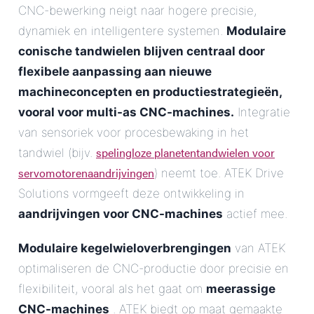
CNC-bewerking neigt naar hogere precisie,
dynamiek en intelligentere systemen.
Modulaire
conische tandwielen blijven centraal door
flexibele aanpassing aan nieuwe
machineconcepten en productiestrategieën,
vooral voor multi-as CNC-machines.
Integratie
van sensoriek voor procesbewaking in het
spelingloze planetentandwielen voor
tandwiel (bijv.
servomotorenaandrijvingen
) neemt toe. ATEK Drive
Solutions vormgeeft deze ontwikkeling in
aandrijvingen voor CNC-machines
actief mee.
Modulaire kegelwieloverbrengingen
van ATEK
optimaliseren de CNC-productie door precisie en
flexibiliteit, vooral als het gaat om
meerassige
CNC-machines
. ATEK biedt op maat gemaakte