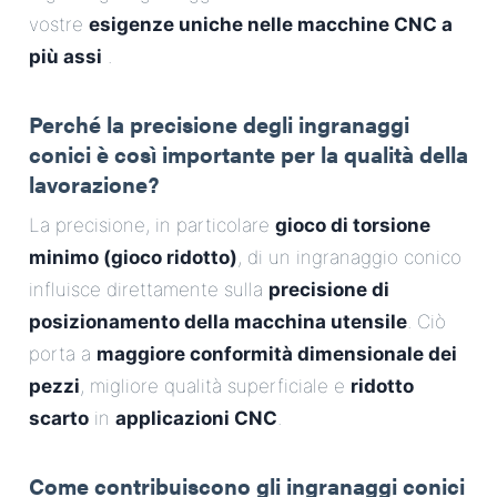
vostre
esigenze uniche nelle macchine CNC a
più assi
.
Perché la precisione degli ingranaggi
conici è così importante per la qualità della
lavorazione?
La precisione, in particolare
gioco di torsione
minimo (gioco ridotto)
, di un ingranaggio conico
influisce direttamente sulla
precisione di
posizionamento della macchina utensile
. Ciò
porta a
maggiore conformità dimensionale dei
pezzi
, migliore qualità superficiale e
ridotto
scarto
in
applicazioni CNC
.
Come contribuiscono gli ingranaggi conici