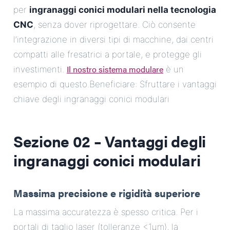
per
ingranaggi conici modulari nella tecnologia
CNC
, senza dover riprogettare. Ciò consente
l’integrazione in diversi tipi di macchine, dai centri
compatti alle fresatrici a portale, e protegge gli
Il nostro sistema modulare
investimenti.
è un
esempio di questo.Beneficiare: Sfruttare i vantaggi
chiave degli ingranaggi conici modulari
Sezione 02 – Vantaggi degli
ingranaggi conici modulari
Massima precisione e rigidità superiore
La massima accuratezza è spesso critica. Per i
portali di taglio laser (tolleranze <1µm), la