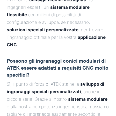
ingegneri esperti, un
sistema modulare
flessibile
con milioni di possibilità di
configurazione e sviluppa, se necessario,
soluzioni speciali personalizzate
, per trovare
l’ingranaggio ottimale per la vostra
applicazione
CNC
.
Possono gli ingranaggi conici modulari di
ATEK essere adattati a requisiti CNC molto
specifici?
Sì, il punto di forza di ATEK sta nella
sviluppo di
ingranaggi speciali personalizzati
, anche in
piccole serie. Grazie al nostro
sistema modulare
e alla nostra competenza ingegneristica, possiamo
tagliare gli ingranaggi esattamente secondo le