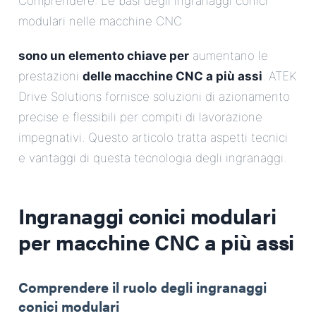
Comprendere: Le basi degli ingranaggi conici
modulari nelle macchine CNC
sono un elemento chiave per
aumentano le
prestazioni
delle macchine CNC a più assi
. ATEK
Drive Solutions fornisce soluzioni di azionamento
precise e flessibili per compiti di lavorazione
impegnativi. Questo articolo tratta aspetti tecnici
e vantaggi di questa tecnologia degli ingranaggi.
Ingranaggi conici modulari
per macchine CNC a più assi
Comprendere il ruolo degli ingranaggi
conici modulari