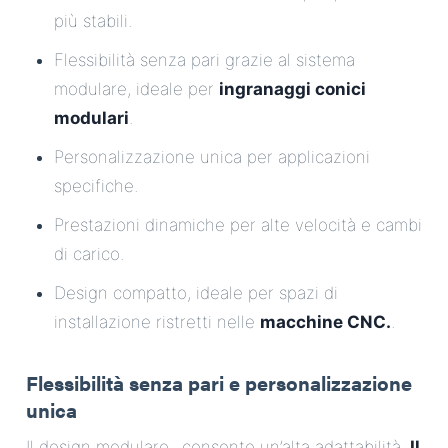
più stabili.
Flessibilità senza pari grazie al sistema
modulare, ideale per
ingranaggi conici
modulari
.
Personalizzazione unica per applicazioni
specifiche.
Prestazioni dinamiche per alte velocità e cambi
di carico.
Design compatto, ideale per spazi di
installazione ristretti nelle
macchine CNC.
.
Flessibilità senza pari e personalizzazione
unica
.
Il design modulare
consente un’alta adattabilità.
Il