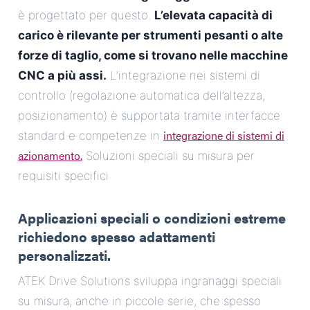
è progettato per questo.
L’elevata capacità di
carico è rilevante per strumenti pesanti o alte
forze di taglio, come si trovano nelle macchine
CNC a più assi.
L’integrazione nei sistemi di
controllo (regolazione automatica dell’altezza,
posizionamento) è supportata tramite interfacce
integrazione di sistemi di
standard e competenze in
azionamento.
Soluzioni speciali su misura per
requisiti specifici
Applicazioni speciali o condizioni estreme
richiedono spesso adattamenti
personalizzati.
ATEK Drive Solutions sviluppa ingranaggi speciali
su misura, anche in piccole serie, che spesso