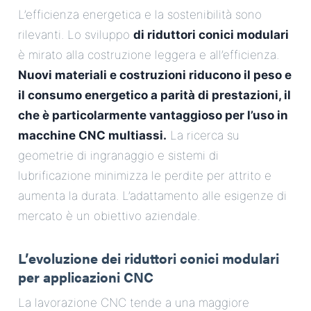
L’efficienza energetica e la sostenibilità sono
rilevanti. Lo sviluppo
di riduttori conici modulari
è mirato alla costruzione leggera e all’efficienza.
Nuovi materiali e costruzioni riducono il peso e
il consumo energetico a parità di prestazioni, il
che è particolarmente vantaggioso per l’uso in
macchine CNC multiassi.
La ricerca su
geometrie di ingranaggio e sistemi di
lubrificazione minimizza le perdite per attrito e
aumenta la durata. L’adattamento alle esigenze di
mercato è un obiettivo aziendale.
L’evoluzione dei riduttori conici modulari
per applicazioni CNC
La lavorazione CNC tende a una maggiore