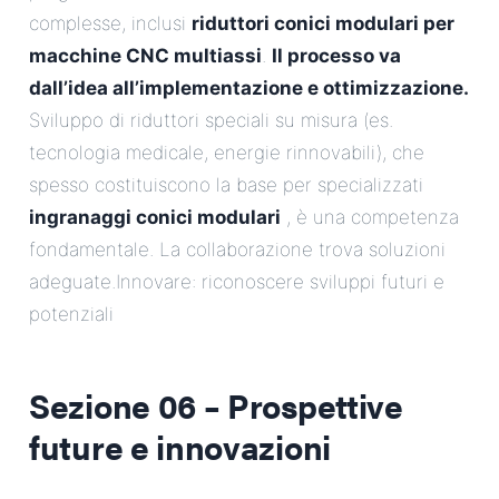
complesse, inclusi
riduttori conici modulari per
macchine CNC multiassi
.
Il processo va
dall’idea all’implementazione e ottimizzazione.
Sviluppo di riduttori speciali su misura (es.
tecnologia medicale, energie rinnovabili), che
spesso costituiscono la base per specializzati
ingranaggi conici modulari
, è una competenza
fondamentale. La collaborazione trova soluzioni
adeguate.Innovare: riconoscere sviluppi futuri e
potenziali
Sezione 06 – Prospettive
future e innovazioni