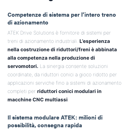
Competenze di sistema per l’intero treno
di azionamento
ATEK Drive Solutions è fornitore di sistemi per
treni di azionamento industriali.
L’esperienza
nella costruzione di riduttori/freni è abbinata
alla competenza nella produzione di
servomotori.
La sinergia consente soluzioni
coordinate, da riduttori conici a gioco ridotto per
applicazioni serviche fino a sistemi di azionamento
completi per
riduttori conici modulari in
macchine CNC multiassi
.
Il sistema modulare ATEK: milioni di
possibilità, consegna rapida