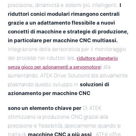
precisione, dinamicità e sistemi più intelligenti.
I
riduttori conici modulari rimangono centrali
grazie a un adattamento flessibile a nuovi
concetti di macchine e strategie di produzione,
in particolare per macchine CNC multiassi.
Integrazione della sensoristica per il monitoraggio
riduttore planetario
dei processi nei riduttori (es.
senza gioco per azionamenti a servomotore
) sta
aumentando. ATEK Drive Solutions sta attivamente
plasmando questo sviluppo in
soluzioni di
azionamento per macchine CNC
.
sono un elemento chiave per
Di ATEK
ottimizzano la produzione CNC grazie alla
precisione e flessibilità, specialmente quando si
tratta di
macchine CNC a più assi
. ATEK offre