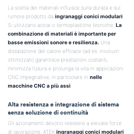
La scelta dei materiali influisce sulla durata e sul
rumore prodotto da
ingranaggi conici modulari
.
Si utilizzano acciai o termoplastiche tecniche.
La
combinazione di materiali è importante per
basse emissioni sonore e resilienza.
Una
dissipazione del calore efficace (ad es. involucri
ottimizzati) garantisce prestazioni costanti,
minimizza l’usura e prolunga la vita in applicazioni
CNC impegnative, in particolare in
nelle
macchine CNC a più assi
.
Alta resistenza e integrazione di sistema
senza soluzione di continuità
Gli azionamenti devono resistere a elevate forze
di lavorazione. ATEK
ingranaggi conici modulari