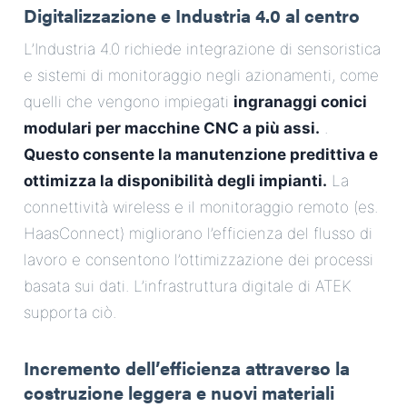
Digitalizzazione e Industria 4.0 al centro
L’Industria 4.0 richiede integrazione di sensoristica
e sistemi di monitoraggio negli azionamenti, come
quelli che vengono impiegati
ingranaggi conici
modulari per macchine CNC a più assi.
.
Questo consente la manutenzione predittiva e
ottimizza la disponibilità degli impianti.
La
connettività wireless e il monitoraggio remoto (es.
HaasConnect) migliorano l’efficienza del flusso di
lavoro e consentono l’ottimizzazione dei processi
basata sui dati. L’infrastruttura digitale di ATEK
supporta ciò.
Incremento dell’efficienza attraverso la
costruzione leggera e nuovi materiali