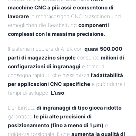
macchine CNC a più assi e consentono di
lavorare
in mehrachsigen CNC-Maschinen und
ermöglichen die Bearbeitung
componenti
complessi con la massima precisione.
.
Il sistema modulare di ATEK con
quasi 500.000
parti di magazzino singole
consente
milioni di
configurazioni di ingranaggi
e tempi di
consegna rapidi, il che massimizza
l’adattabilità
per applicazioni CNC specifiche
e può ridurre i
tempi di sviluppo.
L’uso
.
Der Einsatz
di ingranaggi di tipo gioca ridotto
garantisce
le più alte precisioni di
posizionamento (fino a meno di 1 µm)
e
rigidezza torsionale, il che
aumenta la qualità di