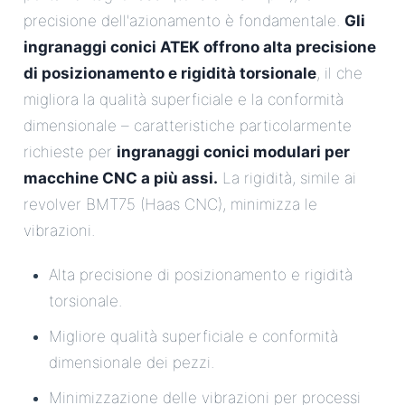
precisione dell'azionamento è fondamentale.
Gli
ingranaggi conici ATEK offrono alta precisione
di posizionamento e rigidità torsionale
, il che
migliora la qualità superficiale e la conformità
dimensionale – caratteristiche particolarmente
richieste per
ingranaggi conici modulari per
macchine CNC a più assi.
La rigidità, simile ai
revolver BMT75 (Haas CNC), minimizza le
vibrazioni.
Alta precisione di posizionamento e rigidità
torsionale.
Migliore qualità superficiale e conformità
dimensionale dei pezzi.
Minimizzazione delle vibrazioni per processi