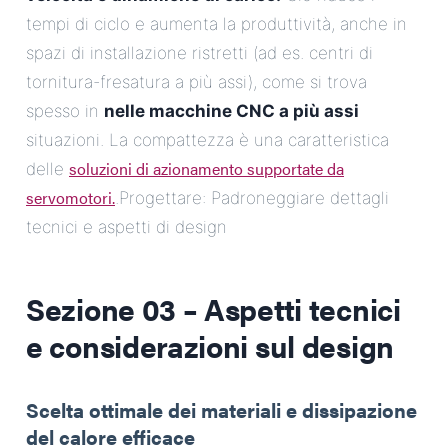
tempi di ciclo e aumenta la produttività, anche in
spazi di installazione ristretti (ad es. centri di
tornitura-fresatura a più assi), come si trova
spesso in
nelle macchine CNC a più assi
situazioni. La compattezza è una caratteristica
soluzioni di azionamento supportate da
delle
servomotori.
.Progettare: Padroneggiare dettagli
tecnici e aspetti di design
Sezione 03 – Aspetti tecnici
e considerazioni sul design
Scelta ottimale dei materiali e dissipazione
del calore efficace