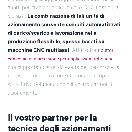
adatti per bracci robotici in celle CNC flessibili a
più assi.
La combinazione di tali unità di
azionamento consente compiti automatizzati
di carico/scarico e lavorazione nella
produzione flessibile, spesso basati su
riduttori
macchine CNC multiassi.
ATEK offre
conico ad alta precisione per applicazioni robotiche
,
che supportano la guida esatta del percorso e la
precisione di ripetizione.Selezionare: scoprire
ATEK Drive Solutions come il vostro partner di
azionamento
Il vostro partner per la
tecnica degli azionamenti