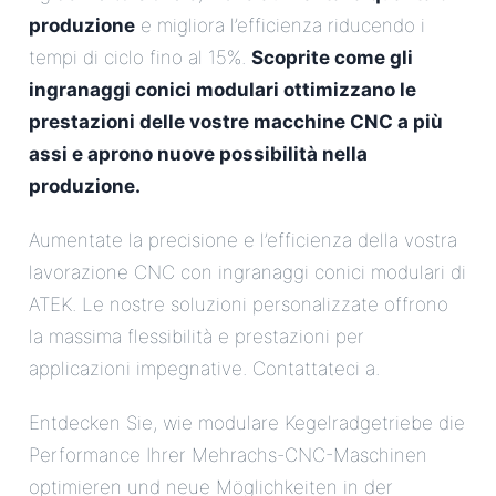
produzione
e migliora l’efficienza riducendo i
tempi di ciclo fino al 15%.
Scoprite come gli
ingranaggi conici modulari ottimizzano le
prestazioni delle vostre macchine CNC a più
assi e aprono nuove possibilità nella
produzione.
Aumentate la precisione e l’efficienza della vostra
lavorazione CNC con ingranaggi conici modulari di
ATEK. Le nostre soluzioni personalizzate offrono
la massima flessibilità e prestazioni per
applicazioni impegnative. Contattateci a.
Entdecken Sie, wie modulare Kegelradgetriebe die
Performance Ihrer Mehrachs-CNC-Maschinen
optimieren und neue Möglichkeiten in der