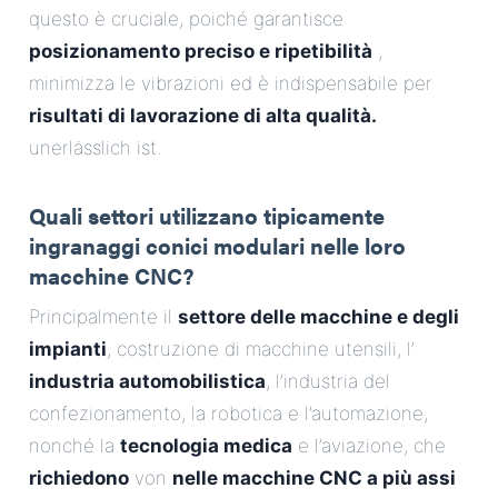
questo è cruciale, poiché garantisce
posizionamento preciso e ripetibilità
,
minimizza le vibrazioni ed è indispensabile per
risultati di lavorazione di alta qualità.
unerlässlich ist.
Quali settori utilizzano tipicamente
ingranaggi conici modulari nelle loro
macchine CNC?
Principalmente il
settore delle macchine e degli
impianti
, costruzione di macchine utensili, l’
industria automobilistica
, l’industria del
confezionamento, la robotica e l’automazione,
nonché la
tecnologia medica
e l’aviazione, che
richiedono
von
nelle macchine CNC a più assi