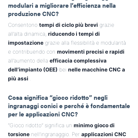
modulari a migliorare l’efficienza nella
produzione CNC?
Consentono
tempi di ciclo più brevi
grazie
all’alta dinamica,
riducendo i tempi di
impostazione
grazie alla flessibilità e modularità
e contribuendo con
movimenti precisi e rapidi
all’aumento della
efficacia complessiva
dell’impianto (OEE)
bei
nelle macchine CNC a
più assi
.
Cosa significa “gioco ridotto” negli
ingranaggi conici e perché è fondamentale
per le applicazioni CNC?
“Gioco ridotto” significa un
minimo gioco di
torsione
nell’ingranaggio. Per
applicazioni CNC