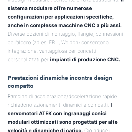
sistema modulare offre numerose
configurazioni per applicazioni specifiche,
anche in complesse macchine CNC a più assi.
Diverse opzioni di montaggio, flangie, connessioni
dell’albero (ad es. ER11, Weldon) consentono
integrazione, vantaggiosa per concetti
personalizzati per
impianti di produzione CNC.
.
Prestazioni dinamiche incontra design
compatto
Rampine di accelerazione/decelerazione rapide
richiedono azionamenti dinamici e compatti.
I
servomotori ATEK con ingranaggi conici
modulari ottimizzati sono progettati per alte
velocità e dinamiche di carico.
Ciò riduce i