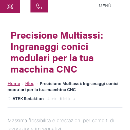
MENÙ
Centro
ATEK Drive Solutions GmbH
Precisione Multiassi:
Siemensstraße 47
Ingranaggi conici
25462 Rellingen
info@atek.de
modulari per la tua
+49 4101 7953-0
macchina CNC
Apri chat
Home
Blog
›
›
Precisione Multiassi: Ingranaggi conici
modulari per la tua macchina CNC
Di
ATEK Redaktion
· 4 min di lettura
Nome
Nome dell'azienda
Massima flessibilità e prestazioni per compiti di
lavorazione impegnativi