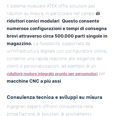
Il sistema modulare ATEK offre soluzioni per
riduttori su misura, in particolare nel campo
di
riduttori conici modulari
.
Questo consente
numerose configurazioni e tempi di consegna
brevi attraverso circa 500.000 parti singole in
magazzino.
La flessibilità, supportata da
un’infrastruttura digitale con configuratore online,
consente una rapida reazione alle esigenze dei
clienti e personalizzazioni, ad esempio di un
riduttore motore integrato pronto per servomotori
per
macchine CNC a più assi
.
Consulenza tecnica e sviluppi su misura
Ingegneri esperti offrono consulenza nella
progettazione di soluzioni di azionamento