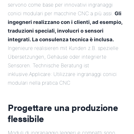
servono come base per innovativi ingranaggi
conici modulari per macchine CNC a più assi.
Gli
ingegneri realizzano con i clienti, ad esempio,
traduzioni speciali, involucri o sensori
integrati. La consulenza tecnica è inclusa.
Ingenieure realisieren mit Kunden z.B. spezielle
Übersetzungen, Gehäuse oder integrierte
Sensoren. Technische Beratung ist
inklusive.Applicare: Utilizzare ingranaggi conici
modulari nella pratica CNC
Progettare una produzione
flessibile
Moduli di ingranaggio leggeri e compatti sono