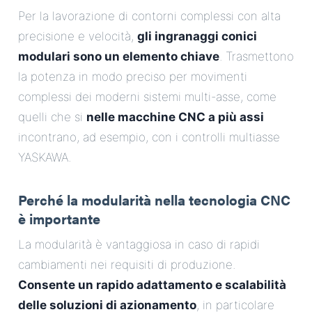
Per la lavorazione di contorni complessi con alta
precisione e velocità,
gli ingranaggi conici
modulari sono un elemento chiave
. Trasmettono
la potenza in modo preciso per movimenti
complessi dei moderni sistemi multi-asse, come
quelli che si
nelle macchine CNC a più assi
incontrano, ad esempio, con i controlli multiasse
YASKAWA.
Perché la modularità nella tecnologia CNC
è importante
La modularità è vantaggiosa in caso di rapidi
cambiamenti nei requisiti di produzione.
Consente un rapido adattamento e scalabilità
delle soluzioni di azionamento
, in particolare