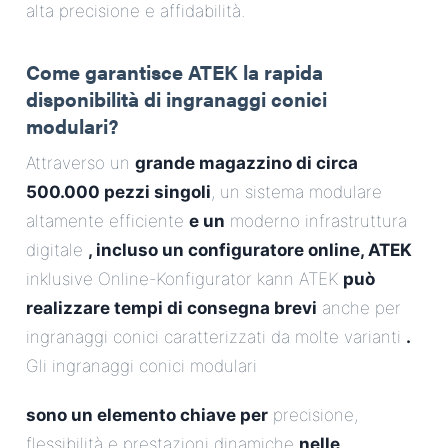
alta precisione e affidabilità.
Come garantisce ATEK la rapida
disponibilità di ingranaggi conici
modulari?
Attraverso un
grande magazzino di circa
500.000 pezzi singoli
, un sistema modulare
altamente efficiente
e un
moderno infrastruttura
digitale
, incluso un configuratore online, ATEK
inklusive Online-Konfigurator kann ATEK
può
realizzare tempi di consegna brevi
anche per
ingranaggi conici caratterizzati da molte varianti
.
Gli ingranaggi conici modulari
sono un elemento chiave per
precisione,
flessibilità e prestazioni dinamiche
nelle