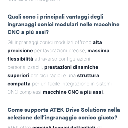
E-Mail
Quali sono i principali vantaggi degli
Indirizzo
ingranaggi conici modulari nelle macchine
CNC a più assi?
Messaggio
Gli ingranaggi conici modulari offrono
alta
precisione
per lavorazioni precise,
massima
flessibilità
attraverso configurazioni
personalizzabili,
prestazioni dinamiche
superiori
per cicli rapidi e una
struttura
compatta
per un facile integrazione in sistemi
Invia messaggio
CNC complessi
macchine CNC a più assi
.
Come supporta ATEK Drive Solutions nella
selezione dell’ingranaggio conico giusto?
ATEK offre
consigli tecnici dettagliati
da