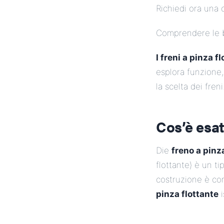
Richiedi ora una 
Comprendere le ba
I freni a pinza f
esplora funzione,
la scelta dei freni
Cos’è esat
Die
freno a pinz
flottante) è un t
costruzione è com
pinza flottante
i