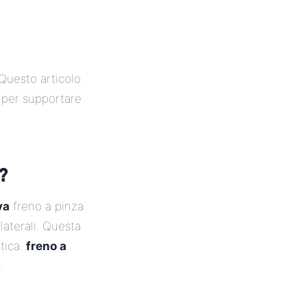
 Questo articolo
per supportare
?
va
freno a pinza
laterali. Questa
tica.
freno a
.