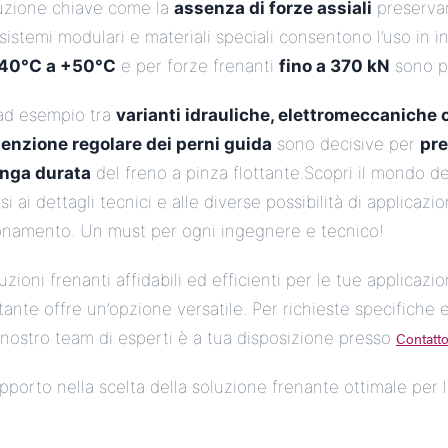
ruzione chiave come la
assenza di forze assiali
preservan
istemi modulari e materiali speciali consentono l’uso in int
40°C a +50°C
e per forze frenanti
fino a 370 kN
sono po
 ad esempio tra
varianti idrauliche, elettromeccaniche 
nzione regolare dei perni guida
sono decisive per
pre
unga durata
del freno a pinza flottante.Scopri il mondo de
asi ai dettagli tecnici e alle diverse possibilità di applica
ionamento. Un must per ogni ingegnere e tecnico!
zioni frenanti affidabili ed efficienti per le tue applicazioni
tante offre un’opzione versatile. Per richieste specifiche 
l nostro team di esperti è a tua disposizione presso
Contatt
pporto nella scelta della soluzione frenante ottimale per l