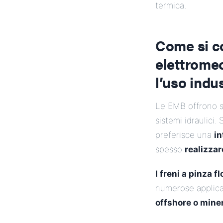
termica.
Come si co
elettromec
l’uso indu
Le EMB offrono 
sistemi idraulici
preferisce una
in
spesso
realizzar
I freni a pinza f
numerose applicaz
offshore o miner