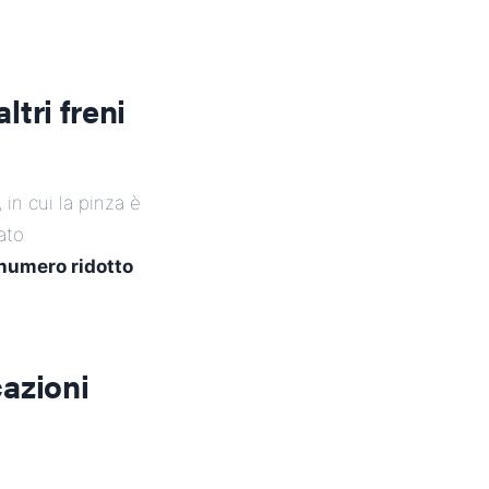
ltri freni
in cui la pinza è
ato
numero ridotto
cazioni