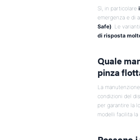
Sì, in particolare
emergenza e di a
Safe)
. Le varia
di risposta molt
Quale manu
pinza flott
La manutenzione 
condizioni del di
per garantire la l
modelli facilita la
Possono i 