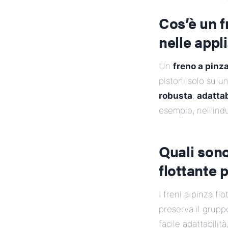
Cos’è un f
nelle appli
Un
freno a pinza
pistoni solo su un
robusta
,
adattab
esempio, nell’ind
Quali sono
flottante 
I freni a pinza fl
preserva il grupp
facile adattabilità