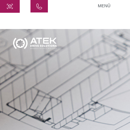
MENÜ
Centre
ATEK Drive Solutions GmbH
Siemensstraße 47
25462 Rellingen
info@atek.de
+49 4101 7953-0
Ouvrir le chat
Nom
Nom de l'entreprise