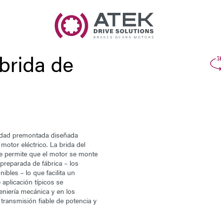
Nombre
Nombre de la Empresa
brida de
Correo Electrónico
Dirección
Mensaje
idad premontada diseñada
otor eléctrico. La brida del
e permite que el
motor
se monte
preparada de fábrica – los
ibles – lo que facilita un
aplicación típicos se
geniería mecánica y en los
transmisión fiable de potencia y
Enviar Mensaje