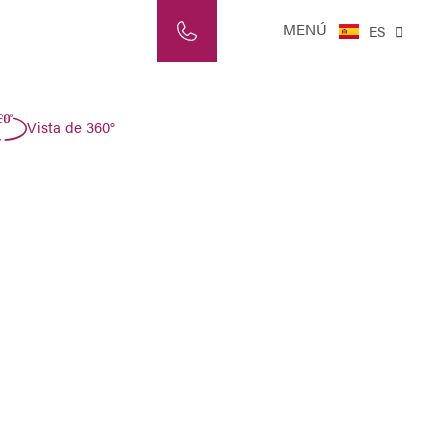
NL
MENÚ
ES
IT
Vista de 360°