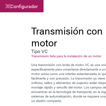
Configurador
Central
ATEK Drive Solutions GmbH
Transmisión con 
Siemensstraße 47
motor
25462 Rellingen
info@atek.de
Tipo VC
+49 4101 7953-0
Transmisión lista para la instalación de un motor
Una transmisión con brida de motor VC es una un
específicamente para conectarse directamente a un m
motor actúa como una interfaz estandarizada, lo qu
Abrir Chat
fácilmente y con precisión. La
transmisión
ya viene 
orificios, sellos y elementos de sujeción están dispon
montaje rápido y sencillo del motor. Los campos de 
encuentran en la tecnología de transporte, en la in
sistemas de automatización, donde se requiere una 
un diseño compacto.