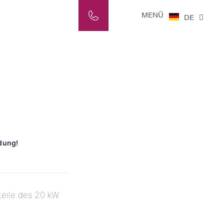
NL
MENÜ
DE
IT
dung!
rteile des 20 kW