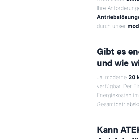
Ihre Anforderun
Antriebslösung
durch unser
mod
Gibt es en
und wie wi
Ja, moderne
20 
verfügbar. Der E
Energiekosten i
Gesamtbetriebsk
Kann ATEK