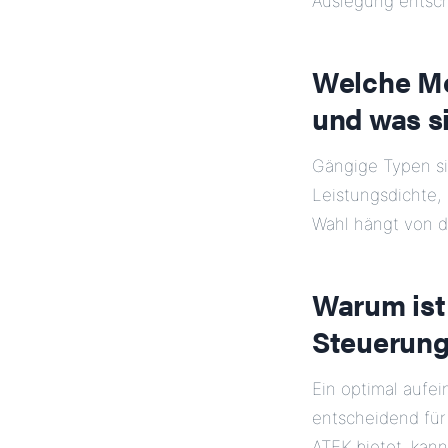
Auslegung entsc
Welche Mo
und was si
Gängige Typen s
Leistungsdichte
Wahl hängt von 
Warum ist
Steuerung
Ein optimal aufe
entscheidend fü
ATEK bietet, kan