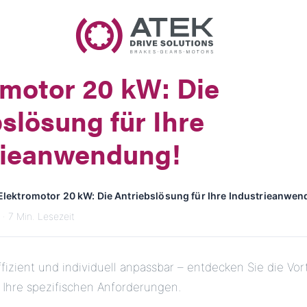
Name
Firmenname
omotor 20 kW: Die
E-Mail
slösung für Ihre
Anschrift
rieanwendung!
Nachricht
Elektromotor 20 kW: Die Antriebslösung für Ihre Industrieanwen
· 7 Min. Lesezeit
ffizient und individuell anpassbar – entdecken Sie die Vo
 Ihre spezifischen Anforderungen.
Nachricht senden