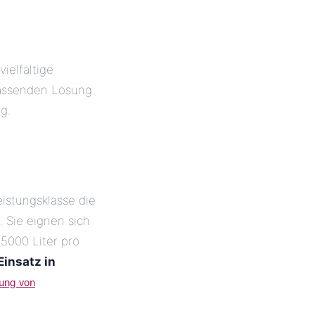
vielfältige
passenden Lösung
g.
istungsklasse die
 Sie eignen sich
5000 Liter pro
Einsatz in
tung von