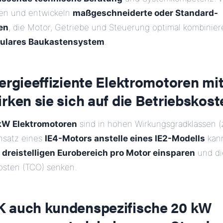
gen und entwickeln
maßgeschneiderte oder Standard-
en
, die Motor, Getriebe und Steuerung optimal kombinier
ulares Baukastensystem
.
ergieeffiziente Elektromotoren mi
rken sie sich auf die Betriebskos
kW Elektromotoren
sind in hohen Wirkungsgradklassen (z.
insatz eines
IE4-Motors anstelle eines IE2-Modells
kann
m
dreistelligen Eurobereich pro Motor einsparen
und di
osten (TCO) senken.
 auch kundenspezifische 20 kW