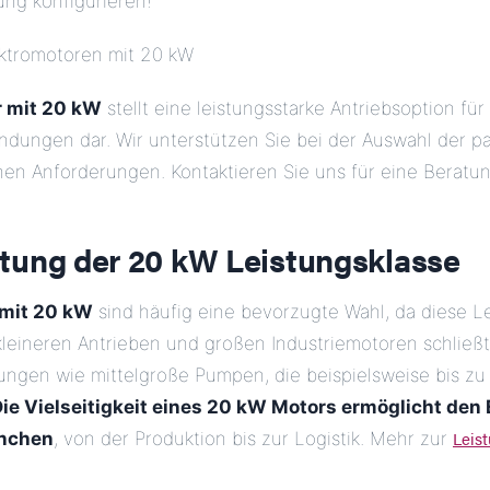
ung konfigurieren!
ektromotoren mit 20 kW
r mit 20 kW
stellt eine leistungsstarke Antriebsoption für 
endungen dar. Wir unterstützen Sie bei der Auswahl der 
chen Anforderungen. Kontaktieren Sie uns für eine Beratun
tung der 20 kW Leistungsklasse
 mit 20 kW
sind häufig eine bevorzugte Wahl, da diese Le
leineren Antrieben und großen Industriemotoren schließt.
ungen wie mittelgroße Pumpen, die beispielsweise bis zu 
ie Vielseitigkeit eines 20 kW Motors ermöglicht den 
Leis
anchen
, von der Produktion bis zur Logistik. Mehr zur