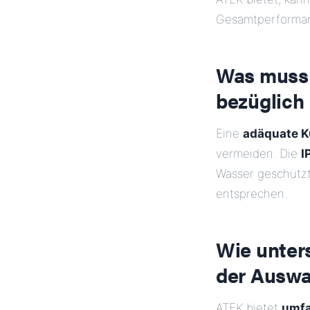
Gesamtperforman
Was muss 
bezüglich
Eine
adäquate K
vermeiden. Die
I
Wasser geschütz
entsprechen.
Wie unter
der Auswa
ATEK bietet
umfa