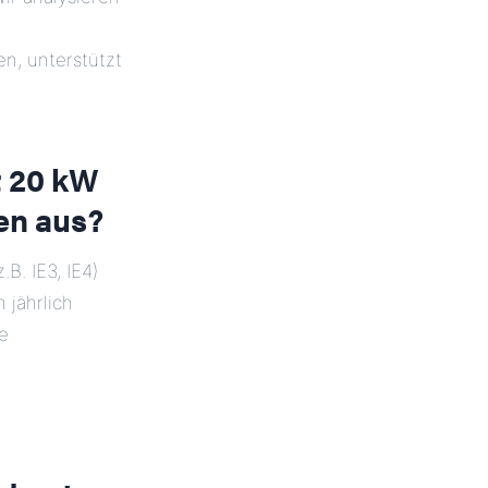
en, unterstützt
t 20 kW
ten aus?
B. IE3, IE4)
 jährlich
e