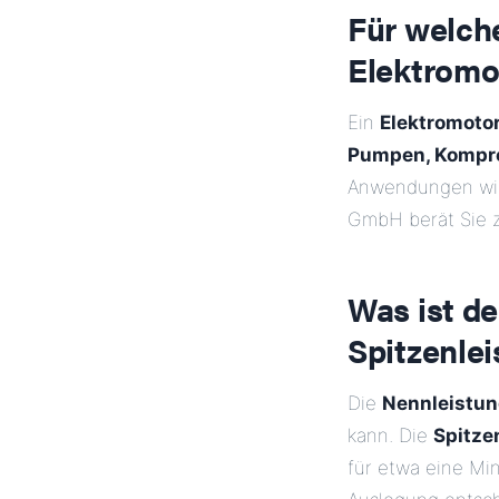
Für welch
Elektromo
Ein
Elektromoto
Pumpen, Kompre
Anwendungen w
GmbH berät Sie z
Was ist d
Spitzenle
Die
Nennleistun
kann. Die
Spitze
für etwa eine Mi