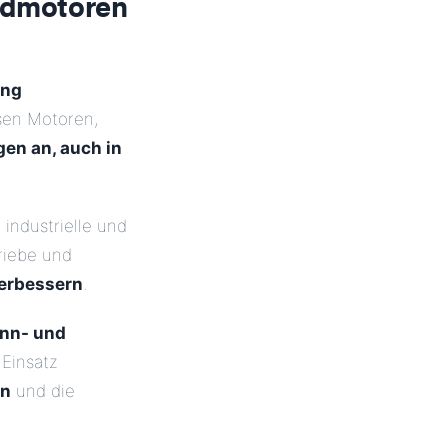
rdmotoren
ung
ssen Motoren,
gen an, auch in
 industrielle und
triebe und
verbessern
.
nn- und
 Einsatz
en
und die