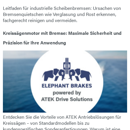
E-Mail
Leitfaden für industrielle Scheibenbremsen: Ursachen von
Bremsenquietschen wie Verglasung und Rost erkennen,
fachgerecht reinigen und vermeiden.
Anschrift
Kreissägenmotor mit Bremse: Maximale Sicherheit und
Nachricht
Präzision für Ihre Anwendung
Nachricht senden
Entdecken Sie die Vorteile von ATEK Antriebslösungen für
Kreissägen – von Standardmodellen bis zu
kundenspezifischen Sonderanfertigungen. Warum ist eine