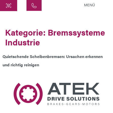
MENÜ
Zentrale
ATEK Drive Solutions GmbH
Kategorie:
Bremssysteme
Siemensstraße 47
Industrie
25462 Rellingen
info@atek.de
+49 4101 7953-0
Quietschende Scheibenbremsen: Ursachen erkennen
und richtig reinigen
Chat öffnen
Name
Firmenname