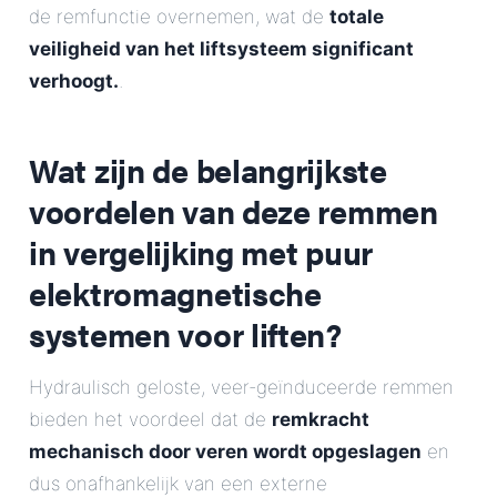
de remfunctie overnemen, wat de
totale
veiligheid van het liftsysteem significant
verhoogt.
.
Wat zijn de belangrijkste
voordelen van deze remmen
in vergelijking met puur
elektromagnetische
systemen voor liften?
Hydraulisch geloste, veer-geïnduceerde remmen
bieden het voordeel dat de
remkracht
mechanisch door veren wordt opgeslagen
en
dus onafhankelijk van een externe