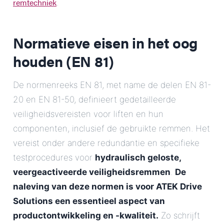
remtechniek
.
Normatieve eisen in het oog
houden (EN 81)
De normenreeks EN 81, met name de delen EN 81-
20 en EN 81-50, definieert gedetailleerde
veiligheidsvereisten voor liften en hun
componenten, inclusief de gebruikte remmen. Het
vereist onder andere redundantie en specifieke
testprocedures voor
hydraulisch geloste,
veergeactiveerde veiligheidsremmen
.
De
naleving van deze normen is voor ATEK Drive
Solutions een essentieel aspect van
productontwikkeling en -kwaliteit.
Zo schrijft