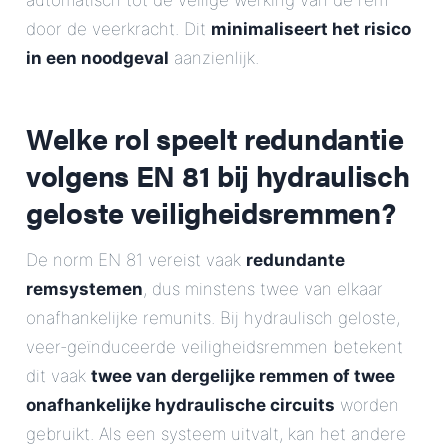
automatisch tot de veilige werking van de rem
door de veerkracht. Dit
minimaliseert het risico
in een noodgeval
aanzienlijk.
Welke rol speelt redundantie
volgens EN 81 bij hydraulisch
geloste veiligheidsremmen?
De norm EN 81 vereist vaak
redundante
remsystemen
, dus minstens twee van elkaar
onafhankelijke remunits. Bij hydraulisch geloste,
veer-geïnduceerde veiligheidsremmen betekent
dit vaak
twee van dergelijke remmen of twee
onafhankelijke hydraulische circuits
worden
gebruikt. Als een systeem uitvalt, kan het andere