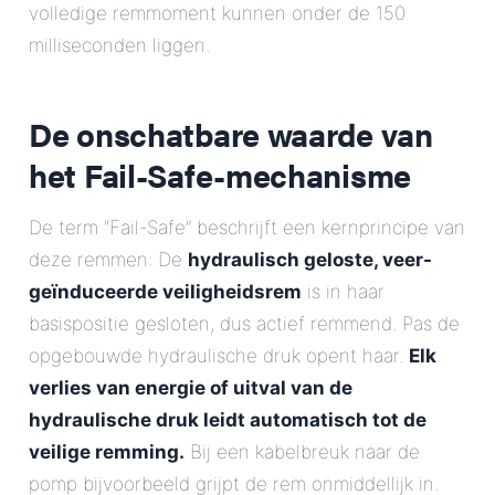
volledige remmoment kunnen onder de 150
milliseconden liggen.
De onschatbare waarde van
het Fail-Safe-mechanisme
De term “Fail-Safe” beschrijft een kernprincipe van
deze remmen: De
hydraulisch geloste, veer-
geïnduceerde veiligheidsrem
is in haar
basispositie gesloten, dus actief remmend. Pas de
opgebouwde hydraulische druk opent haar.
Elk
verlies van energie of uitval van de
hydraulische druk leidt automatisch tot de
veilige remming.
Bij een kabelbreuk naar de
pomp bijvoorbeeld grijpt de rem onmiddellijk in.