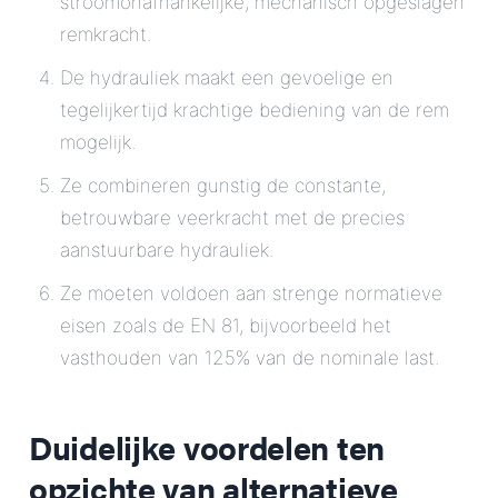
stroomonafhankelijke, mechanisch opgeslagen
remkracht.
De hydrauliek maakt een gevoelige en
tegelijkertijd krachtige bediening van de rem
mogelijk.
Ze combineren gunstig de constante,
betrouwbare veerkracht met de precies
aanstuurbare hydrauliek.
Ze moeten voldoen aan strenge normatieve
eisen zoals de EN 81, bijvoorbeeld het
vasthouden van 125% van de nominale last.
Duidelijke voordelen ten
opzichte van alternatieve