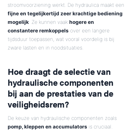
stroomvoorziening werkt. De hydraulica maakt een
fijne en tegelijkertijd zeer krachtige bediening
mogelijk
. Ze kunnen vaak
hogere en
constantere remkoppels
over een langere
tijdsduur toepassen, wat vooral voordelig is bij
zware lasten en in noodsituaties.
Hoe draagt de selectie van
hydraulische componenten
bij aan de prestaties van de
veiligheidsrem?
De keuze van hydraulische componenten zoals
pomp, kleppen en accumulators
is cruciaal.