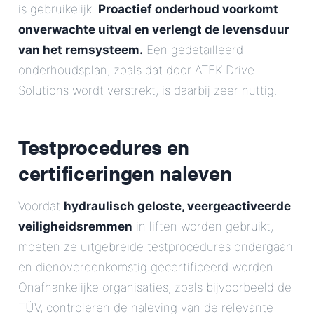
is gebruikelijk.
Proactief onderhoud voorkomt
onverwachte uitval en verlengt de levensduur
van het remsysteem.
Een gedetailleerd
onderhoudsplan, zoals dat door ATEK Drive
Solutions wordt verstrekt, is daarbij zeer nuttig.
Testprocedures en
certificeringen naleven
Voordat
hydraulisch geloste, veergeactiveerde
veiligheidsremmen
in liften worden gebruikt,
moeten ze uitgebreide testprocedures ondergaan
en dienovereenkomstig gecertificeerd worden.
Onafhankelijke organisaties, zoals bijvoorbeeld de
TÜV, controleren de naleving van de relevante