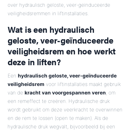
over hydraulisch geloste, veer-geïnduceerde
E-Mail
veiligheidsremmen in liftinstallaties.
Adres
Wat is een hydraulisch
geloste, veer-geïnduceerde
Bericht
veiligheidsrem en hoe werkt
deze in liften?
Een
hydraulisch geloste, veer-geïnduceerde
veiligheidsrem
voor liftinstallaties maakt gebruik
van de
kracht van voorgespannen veren
Bericht verzenden
, om
een remeffect te creëren. Hydraulische druk
wordt gebruikt om deze veerkracht te overwinnen
en de rem te lossen (open te maken). Als de
hydraulische druk wegvalt, bijvoorbeeld bij een