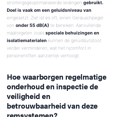
stromingsgeoptimaliseerde leidingen
gebruikt.
Doel is vaak om een geluidsniveau van
eingesetzt. Ziel ist es oft, einen Geräuschpegel
von
onder 55 dB(A)
te bereiken. Aanvullende
maatregelen zoals
speciale behuizingen en
isolatiematerialen
kunnen de geluidsuitstoot
verder verminderen, wat het rijcomfort in
personenliften aanzienlijk verhoogt.
Hoe waarborgen regelmatige
onderhoud en inspectie de
veiligheid en
betrouwbaarheid van deze
remsystemen?