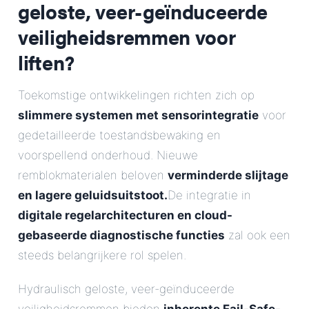
geloste, veer-geïnduceerde
veiligheidsremmen voor
liften?
Toekomstige ontwikkelingen richten zich op
slimmere systemen met sensorintegratie
voor
gedetailleerde toestandsbewaking en
voorspellend onderhoud. Nieuwe
remblokmaterialen beloven
verminderde slijtage
en lagere geluidsuitstoot.
De integratie in
digitale regelarchitecturen en cloud-
gebaseerde diagnostische functies
zal ook een
steeds belangrijkere rol spelen.
Hydraulisch geloste, veer-geïnduceerde