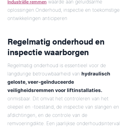
Industriële remmen
waarde aan geluidsarme
oplossingen.Onderhoud, inspectie en toekomstige
ontwikkelingen anticiperen
Regelmatig onderhoud en
inspectie waarborgen
Regelmatig onderhoud is essentieel voor de
langdurige betrouwbaarheid van
hydraulisch
geloste, veer-geïnduceerde
veiligheidsremmen voor liftinstallaties.
onmisbaar. Dit omvat het controleren van het
oliepeil en -toestand, de inspectie van slangen en
afdichtingen, en de controle van de
remvoeringdikte. Een jaarlijkse onderhoudsinterval