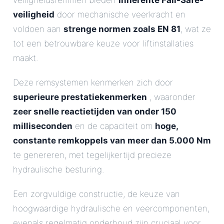
veiligheidsremmen bieden
inherente Fail-Safe-
veiligheid
door mechanische veerkracht en
voldoen aan
strenge normen zoals EN 81
, wat ze
tot een betrouwbare keuze voor liftinstallaties
maakt.
Deze remsystemen kenmerken zich door
superieure prestatiekenmerken
, waaronder
zeer snelle reactietijden van onder 150
milliseconden
en de capaciteit om
hoge,
constante remkoppels van meer dan 5.000 Nm
te genereren, met tegelijkertijd precieze
hydraulische besturing.
Een zorgvuldige constructie, de keuze van
hoogwaardige hydraulische en veercomponenten,
evenals regelmatig onderhoud zijn cruciaal voor