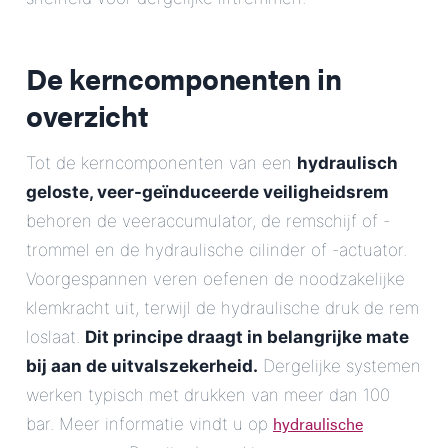
De kerncomponenten in
overzicht
Tot de kerncomponenten van een
hydraulisch
geloste, veer-geïnduceerde veiligheidsrem
behoren de veeraccumulator, de remschijf of -
trommel en de hydraulische cilinder of -actuator.
Voorgespannen veren oefenen de noodzakelijke
klemkracht uit, terwijl de hydraulische druk de rem
loslaat.
Dit principe draagt in belangrijke mate
bij aan de uitvalszekerheid.
Dergelijke systemen
werken typisch met drukken van meer dan 100
hydraulische
bar. Meer informatie vindt u op