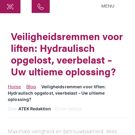
MENU
Centraal
ATEK Drive Solutions GmbH
Veiligheidsremmen voor
Siemensstraat 47
liften: Hydraulisch
25462 Rellingen
info@atek.de
opgelost, veerbelast –
+49 4101 7953-0
Uw ultieme oplossing?
Chat openen
Home
Blog
›
›
Veiligheidsremmen voor liften:
Hydraulisch opgelost, veerbelast – Uw ultieme
oplossing?
Naam
Door
ATEK Redaktion
· 10 min leestijd
Bedrijfsnaam
Maximale veiligheid en betrouwbaarheid: Alles