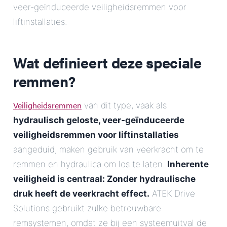
veer-geïnduceerde veiligheidsremmen voor
liftinstallaties.
Wat definieert deze speciale
remmen?
Veiligheidsremmen
van dit type, vaak als
hydraulisch geloste, veer-geïnduceerde
veiligheidsremmen voor liftinstallaties
aangeduid, maken gebruik van veerkracht om te
remmen en hydraulica om los te laten.
Inherente
veiligheid is centraal: Zonder hydraulische
druk heeft de veerkracht effect.
ATEK Drive
Solutions gebruikt zulke betrouwbare
remsystemen, omdat ze bij een systeemuitval de