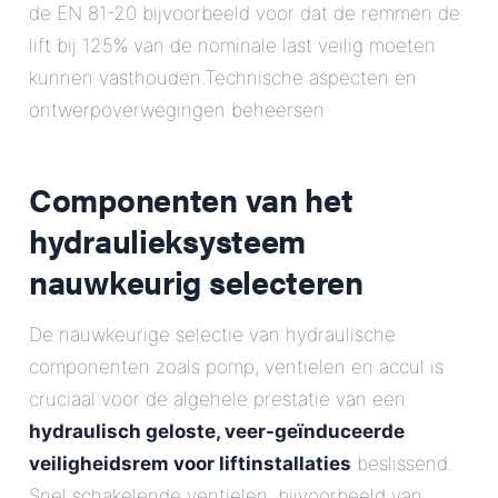
de EN 81-20 bijvoorbeeld voor dat de remmen de
lift bij 125% van de nominale last veilig moeten
kunnen vasthouden.Technische aspecten en
ontwerpoverwegingen beheersen
Componenten van het
hydraulieksysteem
nauwkeurig selecteren
De nauwkeurige selectie van hydraulische
componenten zoals pomp, ventielen en accul is
cruciaal voor de algehele prestatie van een
hydraulisch geloste, veer-geïnduceerde
veiligheidsrem voor liftinstallaties
beslissend.
Snel schakelende ventielen, bijvoorbeeld van