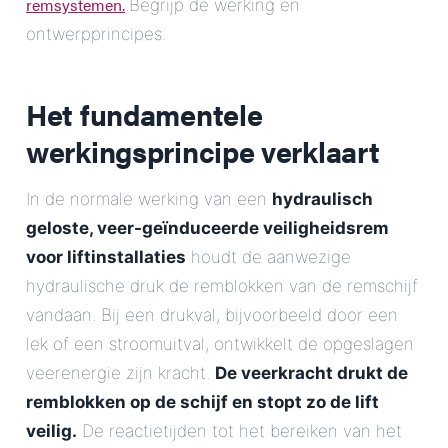
remsystemen.
.Begrijp de werking en
ontwerpprincipes.
Het fundamentele
werkingsprincipe verklaart
In de normale werking van een
hydraulisch
geloste, veer-geïnduceerde veiligheidsrem
voor liftinstallaties
houdt de aanwezige
hydraulische druk de remblokken van de remschijf
vandaan. Bij een drukval, bijvoorbeeld door een
lek of een stroomuitval, ontwikkelt de opgeslagen
veerenergie zijn kracht.
De veerkracht drukt de
remblokken op de schijf en stopt zo de lift
veilig.
De reactietijden tot het bereiken van het