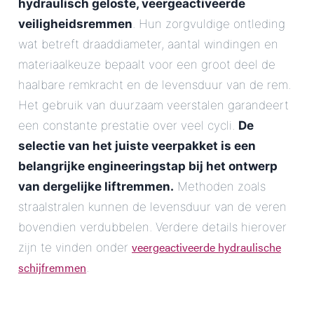
hydraulisch geloste, veergeactiveerde
veiligheidsremmen
. Hun zorgvuldige ontleding
wat betreft draaddiameter, aantal windingen en
materiaalkeuze bepaalt voor een groot deel de
haalbare remkracht en de levensduur van de rem.
Het gebruik van duurzaam veerstalen garandeert
een constante prestatie over veel cycli.
De
selectie van het juiste veerpakket is een
belangrijke engineeringstap bij het ontwerp
van dergelijke liftremmen.
Methoden zoals
straalstralen kunnen de levensduur van de veren
bovendien verdubbelen. Verdere details hierover
veergeactiveerde hydraulische
zijn te vinden onder
schijfremmen
.