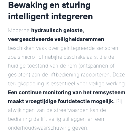
Bewaking en sturing
intelligent integreren
Moderne
hydraulisch geloste,
veergeactiveerde veiligheidsremmen
beschikken vaak over geïntegreerde sensoren,
zoals micro- of nabijheidsschakelaars, die de
huidige toestand van de rem (ontspannen of
gesloten) aan de liftbediening rapporteren. Deze
terugkoppeling is essentieel voor veilige werking.
Een continue monitoring van het remsysteem
maakt vroegtijdige foutdetectie mogelijk.
Bij
afwijkingen van de streefwaarden kan de
bediening de lift veilig stilleggen en een
onderhoudswaarschuwing geven.