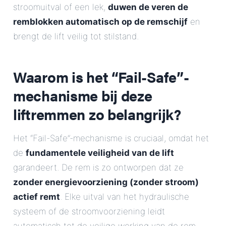
stroomuitval of een lek,
duwen de veren de
remblokken automatisch op de remschijf
en
brengt de lift veilig tot stilstand.
Waarom is het “Fail-Safe”-
mechanisme bij deze
liftremmen zo belangrijk?
Het “Fail-Safe”-mechanisme is cruciaal, omdat het
de
fundamentele veiligheid van de lift
garandeert. De rem is zo ontworpen dat ze
zonder energievoorziening (zonder stroom)
actief remt
. Elke uitval van het hydraulische
systeem of de stroomvoorziening leidt