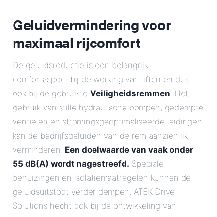
Geluidvermindering voor
maximaal rijcomfort
De geluidsreductie is een belangrijk
comfortaspect bij de werking van liften en dus
ook bij de gebruikte
Veiligheidsremmen
. Het
gebruik van stille hydraulische pompen, gedempte
ventielen en stromingsgeoptimaliseerde leidingen
kan de bedrijfsgeluiden van de rem aanzienlijk
verminderen.
Een doelwaarde van vaak onder
55 dB(A) wordt nagestreefd.
Speciale
behuizingen en isolatiemaatregelen kunnen de
geluidsuitstoot verder dempen. ATEK Drive
Solutions hecht ook bij de ontwikkeling van