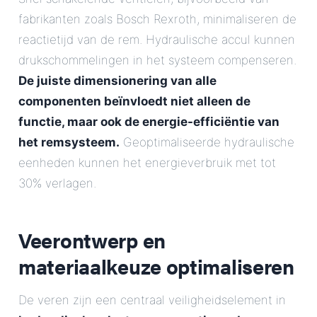
fabrikanten zoals Bosch Rexroth, minimaliseren de
reactietijd van de rem. Hydraulische accul kunnen
drukschommelingen in het systeem compenseren.
De juiste dimensionering van alle
componenten beïnvloedt niet alleen de
functie, maar ook de energie-efficiëntie van
het remsysteem.
Geoptimaliseerde hydraulische
eenheden kunnen het energieverbruik met tot
30% verlagen.
Veerontwerp en
materiaalkeuze optimaliseren
De veren zijn een centraal veiligheidselement in