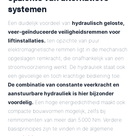
systemen
Een duidelijk voordeel van
hydraulisch geloste,
veer-geïnduceerde veiligheidsremmen voor
liftinstallaties.
ten opzichte van puur
elektromagnetische remmen ligt in de mechanisch
opgeslagen remkracht, die onafhankelijk van een
stroomvoorziening werkt. De hydrauliek staat ook
een gevoelige en toch krachtige bediening toe.
De combinatie van constante veerkracht en
aanstuurbare hydrauliek is hier bijzonder
voordelig.
Een hoge energiedichtheid maakt ook
compacte bouwvormen mogelijk, zelfs bij
remmomenten van meer dan 5.000 Nm. Verdere
basisprincipes zijn te vinden in de algemene