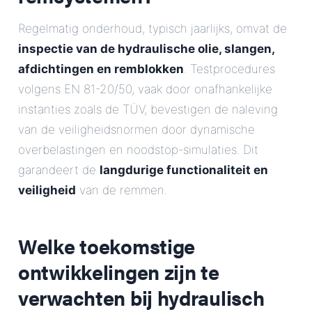
Regelmatig onderhoud, typisch jaarlijks, omvat de
inspectie van de hydraulische olie, slangen,
afdichtingen en remblokken
. Testprocedures
volgens EN 81-20/50, vaak door onafhankelijke
instanties zoals de TÜV, bevestigen de naleving
van de veiligheidsnormen door dynamische
overbelastingen en noodstop-simulaties. Dit
garandeert de
langdurige functionaliteit en
veiligheid
van de remmen.
Welke toekomstige
ontwikkelingen zijn te
verwachten bij hydraulisch