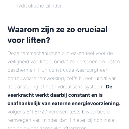
hydraulische cilinder.
Waarom zijn ze zo cruciaal
voor liften?
Deze remmechanismen zijn essentieel voor de
veiligheid van liften, omdat ze personen en lasten
beschermen. Hun constructie waarborgt een
betrouwbare remwerking, zelfs bij een uitval van
de aansturing of het hydraulische systeem.
De
veerkracht werkt daarbij constant en is
onafhankelijk van externe energievoorziening.
Volgens EN 81-20 vereisen tests bijvoorbeeld
remwegen van minder dan 1 meter bij nominale
snelheid voor dergelijke liftremmen.