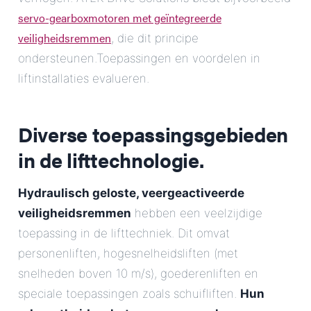
servo-gearboxmotoren met geïntegreerde
veiligheidsremmen
, die dit principe
ondersteunen.Toepassingen en voordelen in
liftinstallaties evalueren.
Diverse toepassingsgebieden
in de lifttechnologie.
Hydraulisch geloste, veergeactiveerde
veiligheidsremmen
hebben een veelzijdige
toepassing in de lifttechniek. Dit omvat
personenliften, hogesnelheidsliften (met
snelheden boven 10 m/s), goederenliften en
speciale toepassingen zoals schuifliften.
Hun