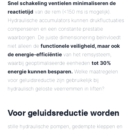
Snel schakeling ventielen minimaliseren de
reactietijd
van de rem (<150 ms is mogelijk).
Hydraulische accumulators kunnen drukfluctuaties
compenseren en een constante prestatie
waarborgen. De juiste dimensionering beïnvloedt
niet alleen de
functionele veiligheid, maar ook
de energie-efficiëntie
van het remsysteem,
waarbij geoptimaliseerde eenheden
tot 30%
energie kunnen besparen.
Welke maatregelen
voor geluidsreductie zijn gebruikelijk bij
hydraulisch geloste veerremmen in liften?
Voor geluidsreductie worden
stille hydraulische pompen, gedempte kleppen en