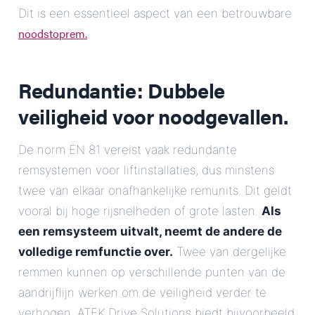
Dit is een essentieel aspect van een betrouwbare
noodstoprem.
.
Redundantie: Dubbele
veiligheid voor noodgevallen.
De norm EN 81 vereist vaak redundante
remsystemen voor liftinstallaties, dus minstens
twee van elkaar onafhankelijke remunits. Dit geldt
vooral bij hoge rijsnelheden of grote lasten.
Als
een remsysteem uitvalt, neemt de andere de
volledige remfunctie over.
Twee van dergelijke
remmen kunnen op verschillende punten van de
aandrijflijn werken om de veiligheid verder te
verhogen. ATEK Drive Solutions biedt bijvoorbeeld