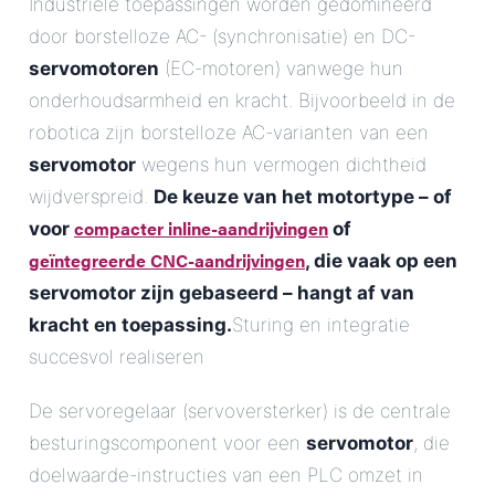
Industriële toepassingen worden gedomineerd
door borstelloze AC- (synchronisatie) en DC-
servomotoren
(EC-motoren) vanwege hun
onderhoudsarmheid en kracht. Bijvoorbeeld in de
robotica zijn borstelloze AC-varianten van een
servomotor
wegens hun vermogen dichtheid
wijdverspreid.
De keuze van het motortype – of
compacter inline-aandrijvingen
voor
of
geïntegreerde CNC-aandrijvingen
, die vaak op een
servomotor zijn gebaseerd – hangt af van
kracht en toepassing.
Sturing en integratie
succesvol realiseren
De servoregelaar (servoversterker) is de centrale
besturingscomponent voor een
servomotor
, die
doelwaarde-instructies van een PLC omzet in