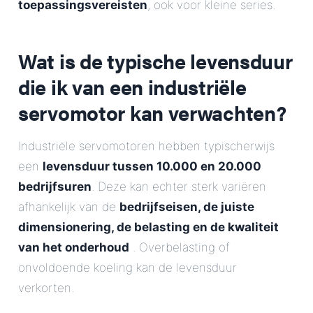
toepassingsvereisten
, ook voor kleine series.
Wat is de typische levensduur
die ik van een industriële
servomotor kan verwachten?
Industriële servomotoren hebben typischerwijs
een
levensduur tussen 10.000 en 20.000
bedrijfsuren
. Deze kan echter sterk variëren
afhankelijk van de
bedrijfseisen, de juiste
dimensionering, de belasting en de kwaliteit
van het onderhoud
. Overbelasting of
onvoldoende koeling kan de levensduur
verkorten.