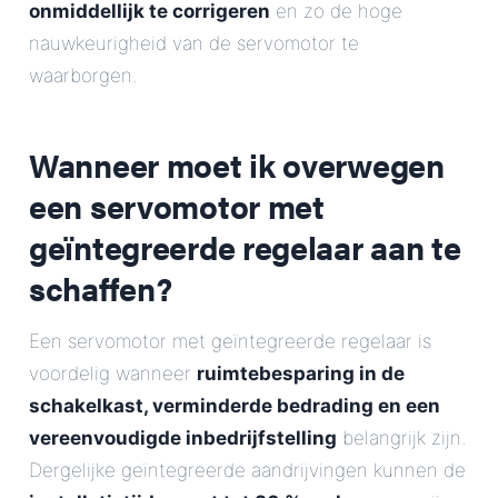
onmiddellijk te corrigeren
en zo de hoge
nauwkeurigheid van de servomotor te
waarborgen.
Wanneer moet ik overwegen
een servomotor met
geïntegreerde regelaar aan te
schaffen?
Een servomotor met geïntegreerde regelaar is
voordelig wanneer
ruimtebesparing in de
schakelkast, verminderde bedrading en een
vereenvoudigde inbedrijfstelling
belangrijk zijn.
Dergelijke geïntegreerde aandrijvingen kunnen de