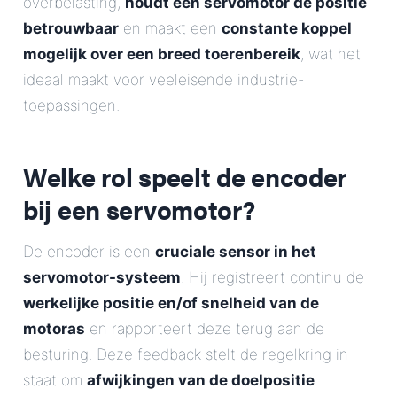
overbelasting,
houdt een servomotor de positie
betrouwbaar
en maakt een
constante koppel
mogelijk over een breed toerenbereik
, wat het
ideaal maakt voor veeleisende industrie-
toepassingen.
Welke rol speelt de encoder
bij een servomotor?
De encoder is een
cruciale sensor in het
servomotor-systeem
. Hij registreert continu de
werkelijke positie en/of snelheid van de
motoras
en rapporteert deze terug aan de
besturing. Deze feedback stelt de regelkring in
staat om
afwijkingen van de doelpositie