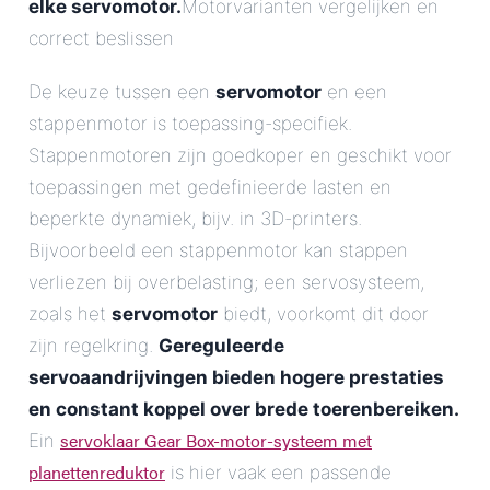
elke servomotor.
Motorvarianten vergelijken en
correct beslissen
De keuze tussen een
servomotor
en een
stappenmotor is toepassing-specifiek.
Stappenmotoren zijn goedkoper en geschikt voor
toepassingen met gedefinieerde lasten en
beperkte dynamiek, bijv. in 3D-printers.
Bijvoorbeeld een stappenmotor kan stappen
verliezen bij overbelasting; een servosysteem,
zoals het
servomotor
biedt, voorkomt dit door
zijn regelkring.
Gereguleerde
servoaandrijvingen bieden hogere prestaties
en constant koppel over brede toerenbereiken.
servoklaar Gear Box-motor-systeem met
Ein
planettenreduktor
is hier vaak een passende