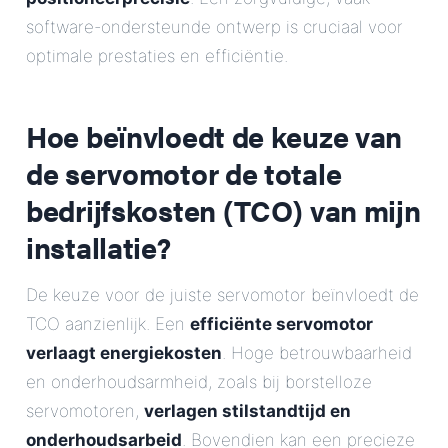
software-ondersteunde ontwerp is cruciaal voor
optimale prestaties en efficiëntie.
Hoe beïnvloedt de keuze van
de servomotor de totale
bedrijfskosten (TCO) van mijn
installatie?
De keuze voor de juiste servomotor beïnvloedt de
TCO aanzienlijk. Een
efficiënte servomotor
verlaagt energiekosten
. Hoge betrouwbaarheid
en onderhoudsarmheid, zoals bij borstelloze
servomotoren,
verlagen stilstandtijd en
onderhoudsarbeid
. Bovendien kan een precieze