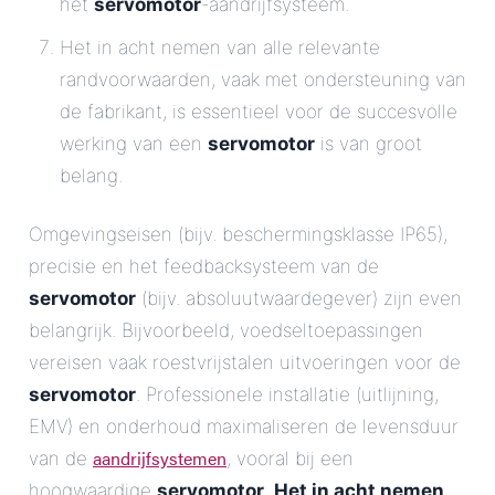
het
servomotor
-aandrijfsysteem.
Het in acht nemen van alle relevante
randvoorwaarden, vaak met ondersteuning van
de fabrikant, is essentieel voor de succesvolle
werking van een
servomotor
is van groot
belang.
Omgevingseisen (bijv. beschermingsklasse IP65),
precisie en het feedbacksysteem van de
servomotor
(bijv. absoluutwaardegever) zijn even
belangrijk. Bijvoorbeeld, voedseltoepassingen
vereisen vaak roestvrijstalen uitvoeringen voor de
servomotor
. Professionele installatie (uitlijning,
EMV) en onderhoud maximaliseren de levensduur
aandrijfsystemen
van de
, vooral bij een
hoogwaardige
servomotor
.
Het in acht nemen