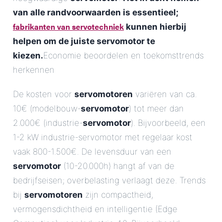
van alle randvoorwaarden is essentieel;
fabrikanten van servotechniek
kunnen hierbij
helpen om de juiste servomotor te
kiezen.
Economie beoordelen en toekomsttrends
herkennen
De kosten voor
servomotoren
variëren van ca.
10€ (modelbouw-
servomotor
) tot meer dan
2.000€ (industrie-
servomotor
). Bijvoorbeeld, een
1-2 kW industrie-servomotor met regelaar kost
vaak 800-1.500€. De levensduur van een
servomotor
(10-20.000h) hangt af van de
bedrijfseisen; overbelasting verlaagt deze. Trends
bij
servomotoren
zijn compactheid,
vermogensdichtheid en intelligentie (Edge