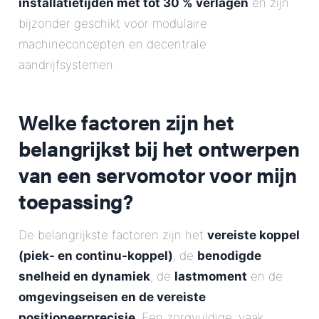
installatietijden met tot 30 % verlagen
en zijn
bijzonder geschikt voor modulaire
machineconcepten en decentrale
aandrijfsystemen.
Welke factoren zijn het
belangrijkst bij het ontwerpen
van een servomotor voor mijn
toepassing?
De belangrijkste factoren zijn het
vereiste koppel
(piek- en continu-koppel)
, de
benodigde
snelheid en dynamiek
, de
lastmoment
en de
omgevingseisen en de vereiste
positioneerprecisie
. Een zorgvuldige, vaak