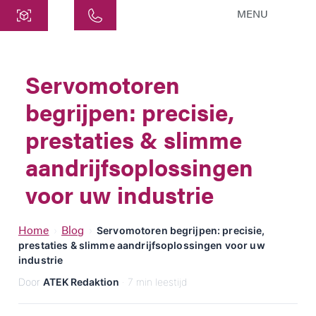
MENU
Centraal
ATEK Drive Solutions GmbH
Servomotoren
Siemensstraat 47
begrijpen: precisie,
25462 Rellingen
info@atek.de
prestaties & slimme
+49 4101 7953-0
aandrijfsoplossingen
voor uw industrie
Chat openen
Home
Blog
›
›
Servomotoren begrijpen: precisie,
prestaties & slimme aandrijfsoplossingen voor uw
Naam
industrie
Door
ATEK Redaktion
· 7 min leestijd
Bedrijfsnaam