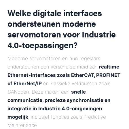
Welke digitale interfaces
ondersteunen moderne
servomotoren voor Industrie
4.0-toepassingen?
Moderne servomotoren en hun regelaars
ondersteunen een verscheidenheid aan
realtime
Ethernet-interfaces zoals EtherCAT, PROFINET
of EtherNet/IP
en klassieke veldbussen zoals
CANopen. Deze maken een
snelle
communicatie, precieze synchronisatie en
integratie in Industrie 4.0-omgevingen
mogelijk
, inclusief functies zoals Predictive
Maintenance.