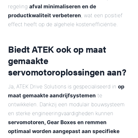
regeling
afval minimaliseren en de
productkwaliteit verbeteren
, wat een positief
effect heeft op de algehele kostenefficiëntie.
Biedt ATEK ook op maat
gemaakte
servomotoroplossingen aan?
Ja, ATEK Drive Solutions is gespecialiseerd in
op
maat gemaakte aandrijfsystemen
te
ontwikkelen. Dankzij een modulair bouwsysteem
en sterke engineeringvaardigheden kunnen
servomotoren, Gear Boxes en remmen
optimaal worden aangepast aan specifieke