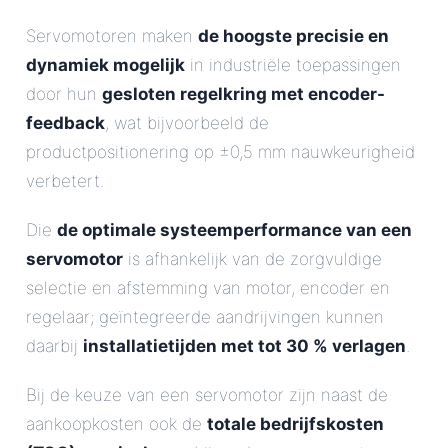
Servomotoren maken
de hoogste precisie en
dynamiek mogelijk
in industriële toepassingen
door hun
gesloten regelkring met encoder-
feedback
, wat bijvoorbeeld de
productpositionering op ±0,5 mm nauwkeurigheid
verbetert.
Die
de optimale systeemperformance van een
servomotor
is afhankelijk van de zorgvuldige
selectie en afstemming van motor, encoder en
regelaar; geïntegreerde aandrijvingen kunnen
daarbij
installatietijden met tot 30 % verlagen
.
Bij de keuze van een servomotor zijn naast de
aankoopkosten ook de
totale bedrijfskosten