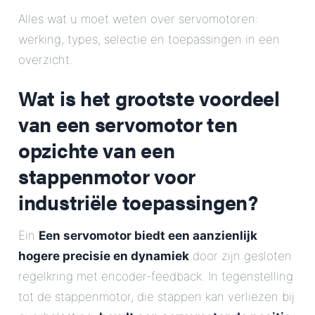
E-Mail
Alles wat u moet weten over servomotoren:
werking, types, selectie en toepassingen in een
Adres
overzicht.
Wat is het grootste voordeel
Bericht
van een servomotor ten
opzichte van een
stappenmotor voor
industriële toepassingen?
Bericht verzenden
Ein
Een servomotor biedt een aanzienlijk
hogere precisie en dynamiek
door zijn gesloten
regelkring met encoder-feedback. In tegenstelling
tot de stappenmotor, die stappen kan verliezen bij