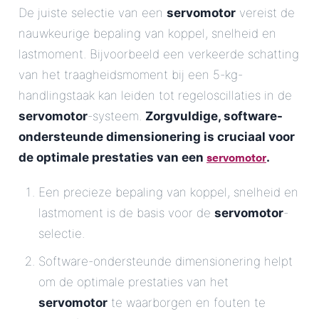
De juiste selectie van een
servomotor
vereist de
nauwkeurige bepaling van koppel, snelheid en
lastmoment. Bijvoorbeeld een verkeerde schatting
van het traagheidsmoment bij een 5-kg-
handlingstaak kan leiden tot regeloscillaties in de
servomotor
-systeem.
Zorgvuldige, software-
ondersteunde dimensionering is cruciaal voor
servomotor
de optimale prestaties van een
.
Een precieze bepaling van koppel, snelheid en
lastmoment is de basis voor de
servomotor
-
selectie.
Software-ondersteunde dimensionering helpt
om de optimale prestaties van het
servomotor
te waarborgen en fouten te