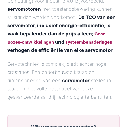
Computing) voor Industrie 4.0. Bijvoorbeeld,
servomotoren
met toestandsbewaking kunnen
stilstanden worden voorkomen.
De TCO van een
servomotor, inclusief energie-efficiëntie, is
Gear
vaak bepalender dan de prijs alleen;
Boxes-ontwikkelingen
systeembenaderingen
und
verhogen de efficiëntie van elke servomotor.
Servotechniek is complex, biedt echter hoge
prestaties. Een onderbouwde keuze en
dimensionering van een
servomotor
stellen in
staat om het volle potentieel van deze
geavanceerde aandrijftechnologie te benutten.