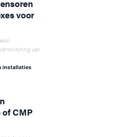
 sensoren
oxes voor
maken
ndmonitoring van
 installaties
in
e of CMP