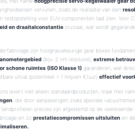
oxes, met name
hoogprecisie servo-kegelwaaier gear b
igheidseisen vervullen, zoals de realisatie van een
reso
n testopstelling voor EUV-componenten laat zien. Voor CM
eid en draaitalconstantie
cruciaal, wat wordt gegarand
iderfabricage zijn hoognauwkeurige gear boxes fundamen
 nanometergebied
(bijv. 2 nm resolutie),
extreme betrou
or schone ruimtes (ISO Klasse 1)
garanderen, wat direc
tbare uitval (potentieel > 1 miljoen €/uur)
effectief voo
ions levert niet alleen standaardproducten, maar met na
ingen
, die door aanpassingen zoals speciale vacuümsme
 tandprofielen precies zijn afgestemd op de veeleisend
abricage en zo
prestatiecompromissen uitsluiten
en d
imaliseren.
.