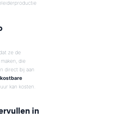
eleiderproductie
o
dat ze de
 maken, die
 direct bij aan
 kostbare
uur kan kosten.
rvullen in