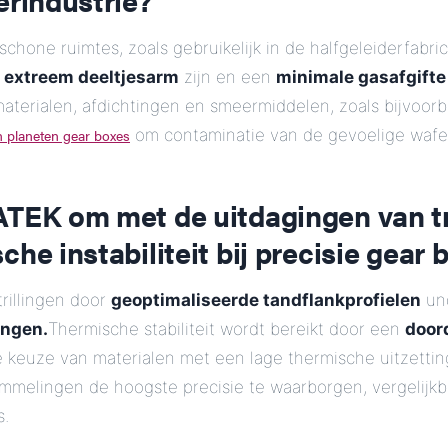
chone ruimtes, zoals gebruikelijk in de halfgeleiderfabric
n
extreem deeltjesarm
zijn en een
minimale gasafgifte
materialen, afdichtingen en smeermiddelen, zoals bijvoorb
en planeten gear boxes
om contaminatie van de gevoelige wafe
ATEK om met de uitdagingen van tr
che instabiliteit bij precisie gear 
rillingen door
geoptimaliseerde tandflankprofielen
un
ingen.
Thermische stabiliteit wordt bereikt door een
door
 keuze van materialen met een lage thermische uitzetting
melingen de hoogste precisie te waarborgen, vergelijkb
s.