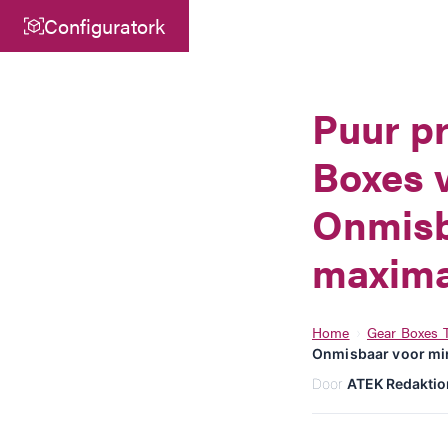
Configuratork
Centraal
ATEK Drive Solutions GmbH
Puur pr
Siemensstraat 47
Boxes v
25462 Rellingen
info@atek.de
Onmisb
+49 4101 7953-0
maxima
Chat openen
Home
Gear Boxes 
›
Onmisbaar voor min
Door
ATEK Redaktio