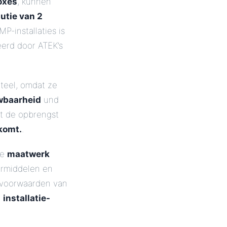
oxes
, kunnen
lutie van 2
P-installaties is
eerd door ATEK’s
teel, omdat ze
wbaarheid
und
t de opbrengst
rkomt.
.
me
maatwerk
ermiddelen en
e voorwaarden van
e
installatie-