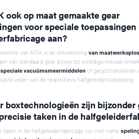
K ook op maat gemaakte gear
ingen voor speciale toepassingen 
erfabricage aan?
etentie van ATEK is de ontwikkeling
van maatwerkoplo
en van standaard gear boxes tot volledige nieuwe ontwik
t
speciale vacuümsmeermiddelen
of geoptimaliseerde i
xacte eisen van de respectieve halfgeleidertoepassing.
 boxtechnologieën zijn bijzonder
recisie taken in de halfgeleiderf
e taken in de halfgeleiderfabricage zijn met name
spelin