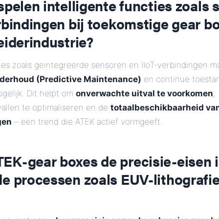
spelen intelligente functies zoals
rbindingen bij toekomstige gear b
eiderindustrie?
cties zoals geïntegreerde sensoren en IIoT-verbindingen 
derhoud (Predictive Maintenance)
en continue toesta
gelijk. Dit helpt om
onverwachte uitval te voorkomen
,
allen te optimaliseren en de
totaalbeschikbaarheid van
gen
– een trend die ATEK actief vormgeeft.
EK-gear boxes de precisie-eisen 
de processen zoals EUV-lithografi