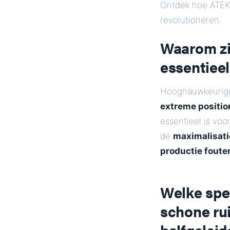
Ontdek hoe ATEK-
revolutioneren.
Waarom zi
essentieel
Hoognauwkeurige 
extreme positi
essentieel is voo
de
maximalisati
productie foute
Welke spec
schone ru
halfgeleid