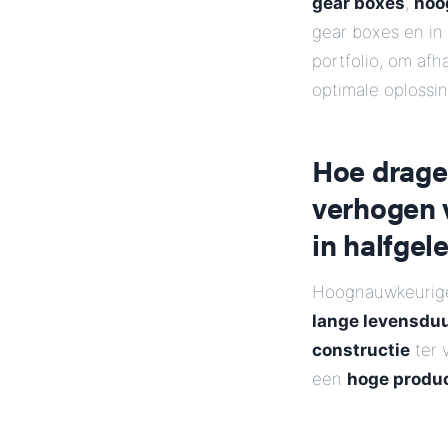
gear boxes
,
hoo
gear boxes en in
portfolio, om af
optimale oplossin
Hoe drage
verhogen v
in halfgel
Hoognauwkeurige
lange levensduu
constructie
ter 
een
hoge produc