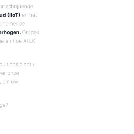
rtschrijdende
d (IIoT)
en het
toenemende
verhogen.
.Ontdek
age en hoe ATEK
olutions biedt u
ver onze
, om uw
age?