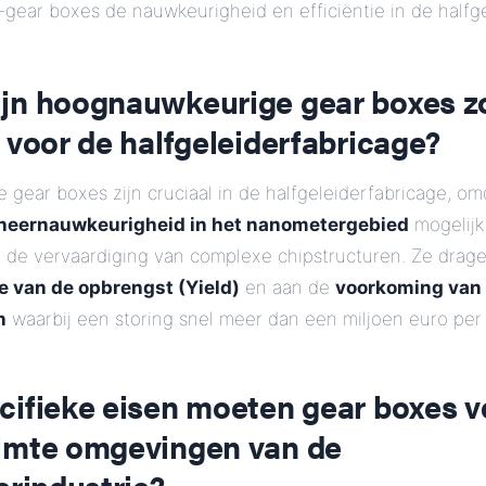
gear boxes de nauwkeurigheid en efficiëntie in de halfg
jn hoognauwkeurige gear boxes z
 voor de halfgeleiderfabricage?
gear boxes zijn cruciaal in de halfgeleiderfabricage, om
oneernauwkeurigheid in het nanometergebied
mogelijk
r de vervaardiging van complexe chipstructuren. Ze dragen
e van de opbrengst (Yield)
en aan de
voorkoming van
n
waarbij een storing snel meer dan een miljoen euro per 
ifieke eisen moeten gear boxes ve
imte omgevingen van de
erindustrie?