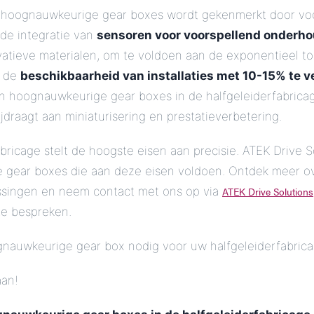
 hoognauwkeurige gear boxes wordt gekenmerkt door voo
de integratie van
sensoren voor voorspellend onderhou
vatieve materialen, om te voldoen aan de exponentieel 
n de
beschikbaarheid van installaties met 10-15% te 
van hoognauwkeurige gear boxes in de halfgeleiderfabric
ijdraagt aan miniaturisering en prestatieverbetering.
bricage stelt de hoogste eisen aan precisie. ATEK Drive S
 gear boxes die aan deze eisen voldoen. Ontdek meer o
ssingen en neem contact met ons op via
ATEK Drive Solutions
te bespreken.
nauwkeurige gear box nodig voor uw halfgeleiderfabric
aan!