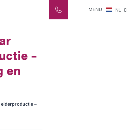
ES
MENU
NL
IT
ar
uctie –
g en
leiderproductie –