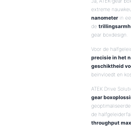
Ja, ATEK-gear b
extreme nauwkeur
nanometer
in ee
de
trillingsarmh
gear boxdesign.
Voor de halfgele
precisie in het
geschiktheid vo
beïnvloedt en kos
ATEK Drive Solut
gear boxoploss
geoptimaliseerde
de halfgeleiderf
throughput max