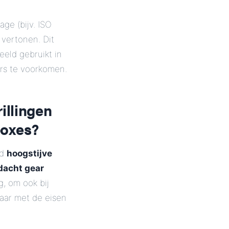
age (bijv. ISO
vertonen. Dit
eeld gebruikt in
rs te voorkomen.
illingen
boxes?
d
hoogstijve
dacht gear
, om ook bij
aar met de eisen