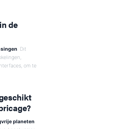
in de
ssingen
. Dit
kelingen,
nterfaces, om te
 geschikt
abricage?
gvrije planeten