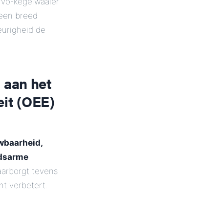
rvo-kegelwaaier
 een breed
eurigheid de
 aan het
eit (OEE)
wbaarheid,
dsarme
aarborgt tevens
nt verbetert.