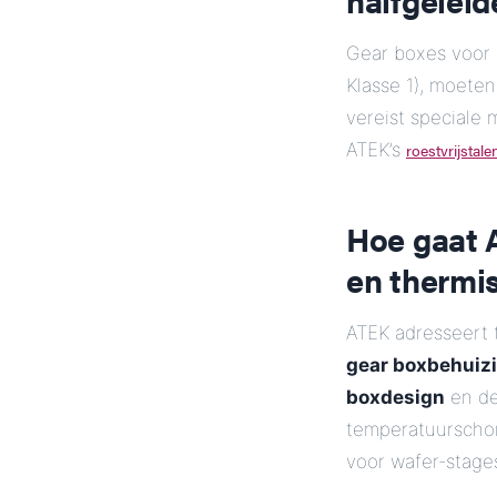
Gear boxes voor s
Klasse 1), moete
vereist speciale 
ATEK’s
roestvrijstal
Hoe gaat 
en thermis
ATEK adresseert t
gear boxbehuiz
boxdesign
en de
temperatuurschom
voor wafer-stage