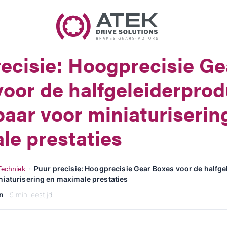
Naam
Bedrijfsnaam
ecisie: Hoogprecisie Ge
E-Mail
oor de halfgeleiderprod
Adres
aar voor miniaturiserin
le prestaties
Bericht
Techniek
›
Puur precisie: Hoogprecisie Gear Boxes voor de halfge
iaturisering en maximale prestaties
n
· 9 min leestijd
Bericht verzenden