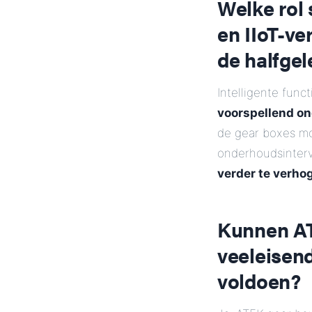
Welke rol 
en IIoT-ve
de halfgel
Intelligente fun
voorspellend on
de gear boxes mo
onderhoudsinterv
verder te verho
Kunnen AT
veeleisen
voldoen?