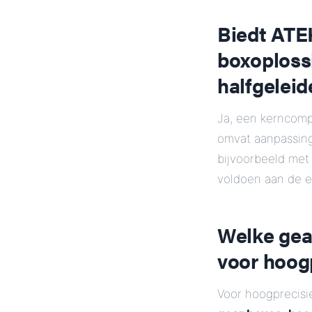
Biedt ATE
boxoploss
halfgeleid
Ja, een kerncomp
omvat aanpassing
bijvoorbeeld me
voldoen aan de e
Welke gear
voor hoogp
Voor hoogprecisi