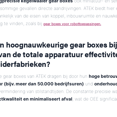
gprecisie kegelwaaier gear boxes
ook miniatuur- en se
 sommige gevallen directe aandrijvingen. ATEK biedt hier
hankelijk van de eisen van koppel, inbouwruimte en nauwk
g te vinden, zoals bij
gear boxes voor robottoepassingen.
.
n hoognauwkeurige gear boxes bij
an de totale apparatuur effectivit
eiderfabrieken?
 gear boxes van ATEK dragen bij door hun
hoge betrou
r (bijv. meer dan 50.000 bedrijfsuren)
und
onderhou
vermindering van stilstandtijden. De constante precisie w
tkwaliteit en minimaliseert afval
, wat de OEE significa