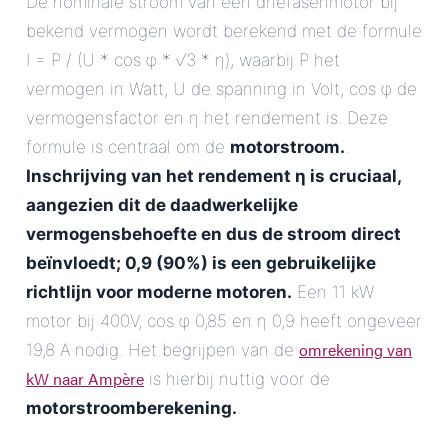
De nominale stroom van een driefasenmotor bij
bekend vermogen wordt berekend met de formule
I = P / (U * cos φ * √3 * η), waarbij P het
vermogen in Watt, U de spanning in Volt, cos φ de
vermogensfactor en η het rendement is. Deze
formule is centraal om de
motorstroom.
.
Inschrijving van het rendement η is cruciaal,
aangezien dit de daadwerkelijke
vermogensbehoefte en dus de stroom direct
beïnvloedt; 0,9 (90%) is een gebruikelijke
richtlijn voor moderne motoren.
Een 11 kW
motor bij 400V, cos φ 0,85 en η 0,9 heeft ongeveer
omrekening van
19,8 A nodig. Het begrijpen van de
kW naar Ampère
is hierbij nuttig voor de
motorstroomberekening.
.