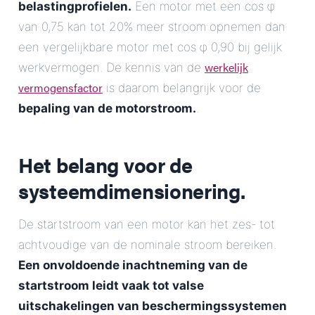
belastingprofielen.
Een motor met een cos φ
van 0,75 kan tot 20% meer stroom opnemen dan
een vergelijkbare motor met cos φ 0,90 bij gelijk
werkelijk
werkvermogen. De kennis van de
vermogensfactor
is daarom belangrijk voor de
bepaling van de motorstroom.
.
Het belang voor de
systeemdimensionering.
De startstroom van een motor kan het zes- tot
achtvoudige van de nominale stroom bereiken.
Een onvoldoende inachtneming van de
startstroom leidt vaak tot valse
uitschakelingen van beschermingssystemen