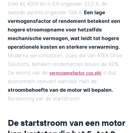
trekt bij 400V en η 0,9 ongeveer 25,5 A, de
tweede slechts ongeveer 19,8 A.
Een lage
vermogensfactor of rendement betekent een
hogere stroomopname voor hetzelfde
mechanische vermogen, wat leidt tot hogere
operationele kosten en sterkere verwarming.
Moderne servomotoren, zoals die van ATEK Drive
Solutions, behalen rendementen boven de 92%.
vermogensfactor cos phi
De kennis van de
is dus
economisch relevant wanneer men de
stroombehoefte van de motor wil bepalen.
Berekening van de startstroom.
De startstroom van een motor