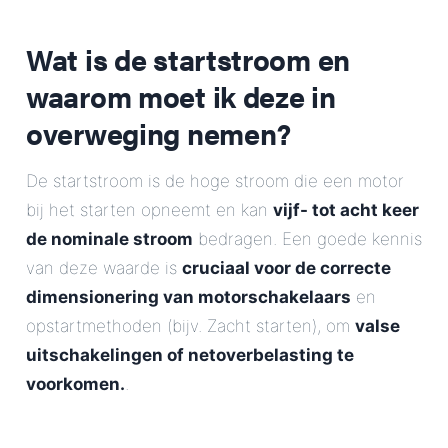
Wat is de startstroom en
waarom moet ik deze in
overweging nemen?
De startstroom is de hoge stroom die een motor
bij het starten opneemt en kan
vijf- tot acht keer
de nominale stroom
bedragen. Een goede kennis
van deze waarde is
cruciaal voor de correcte
dimensionering van motorschakelaars
en
opstartmethoden (bijv. Zacht starten), om
valse
uitschakelingen of netoverbelasting te
voorkomen.
.