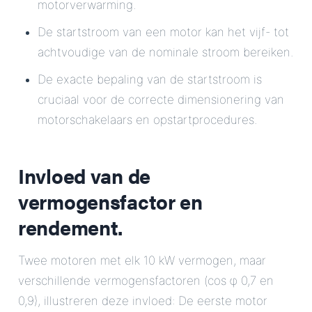
motorverwarming.
De startstroom van een motor kan het vijf- tot
achtvoudige van de nominale stroom bereiken.
De exacte bepaling van de startstroom is
cruciaal voor de correcte dimensionering van
motorschakelaars en opstartprocedures.
Invloed van de
vermogensfactor en
rendement.
Twee motoren met elk 10 kW vermogen, maar
verschillende vermogensfactoren (cos φ 0,7 en
0,9), illustreren deze invloed: De eerste motor