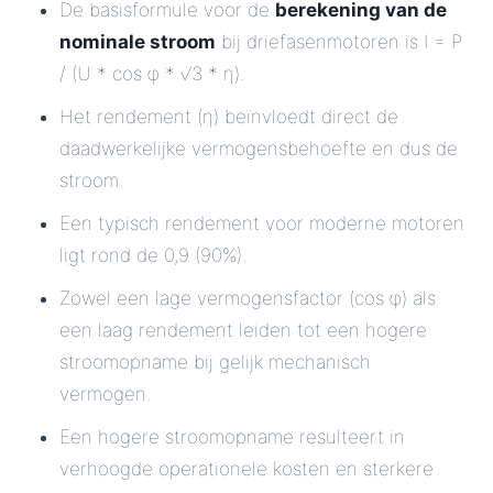
De basisformule voor de
berekening van de
nominale stroom
bij driefasenmotoren is I = P
/ (U * cos φ * √3 * η).
Het rendement (η) beïnvloedt direct de
daadwerkelijke vermogensbehoefte en dus de
stroom.
Een typisch rendement voor moderne motoren
ligt rond de 0,9 (90%).
Zowel een lage vermogensfactor (cos φ) als
een laag rendement leiden tot een hogere
stroomopname bij gelijk mechanisch
vermogen.
Een hogere stroomopname resulteert in
verhoogde operationele kosten en sterkere