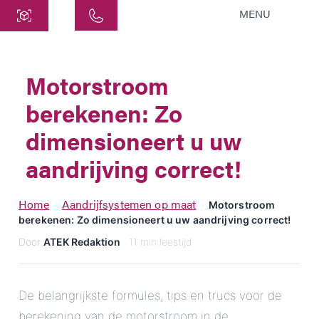
MENU
Centraal
ATEK Drive Solutions GmbH
Motorstroom
Siemensstraat 47
berekenen: Zo
25462 Rellingen
info@atek.de
dimensioneert u uw
+49 4101 7953-0
aandrijving correct!
Chat openen
Home
Aandrijfsystemen op maat
›
›
Motorstroom
berekenen: Zo dimensioneert u uw aandrijving correct!
Door
ATEK Redaktion
· 11 min leestijd
Naam
Bedrijfsnaam
De belangrijkste formules, tips en trucs voor de
berekening van de motorstroom in de