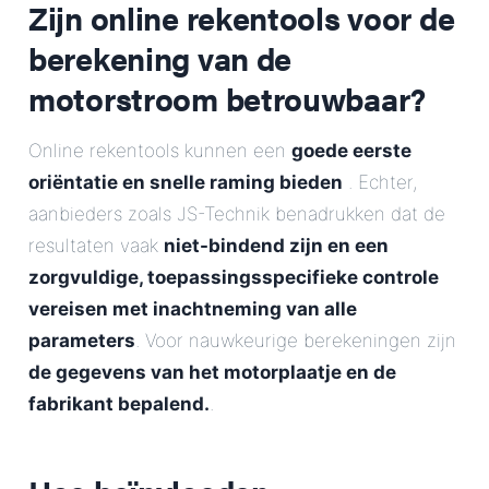
Zijn online rekentools voor de
berekening van de
motorstroom betrouwbaar?
Online rekentools kunnen een
goede eerste
oriëntatie en snelle raming bieden
. Echter,
aanbieders zoals JS-Technik benadrukken dat de
resultaten vaak
niet-bindend zijn en een
zorgvuldige, toepassingsspecifieke controle
vereisen met inachtneming van alle
parameters
. Voor nauwkeurige berekeningen zijn
de gegevens van het motorplaatje en de
fabrikant bepalend.
.