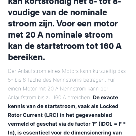
kan kortstondig het 5- tot 8-
voudige van de nominale
stroom zijn. Voor een motor
met 20 A nominale stroom
kan de startstroom tot 160 A
bereiken.
Der Anlaufstrom eines Motors kann kurzzeitig das
5- bis 8-fache des Nennstroms betragen. Für
einen Motor mit 20 A Nennstrom kann der
Anlaufstrom bis zu 160 A erreichen.
De exacte
kennis van de startstroom, vaak als Locked
Rotor Current (LRC) in het gegevensblad
vermeld of geschat via de factor ‘F’ (IDOL = F *
In), is essentieel voor de dimensionering van