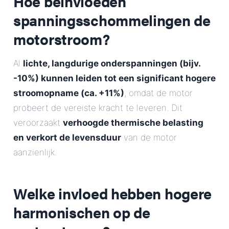
Hoe beïnvloeden
spanningsschommelingen de
motorstroom?
Al
lichte, langdurige onderspanningen (bijv.
-10%) kunnen leiden tot een significant hogere
stroomopname (ca. +11%)
, omdat de motor
probeert de vereiste kracht te leveren. Dit
veroorzaakt
verhoogde thermische belasting
en verkort de levensduur
van de motor
aanzienlijk.
Welke invloed hebben hogere
harmonischen op de