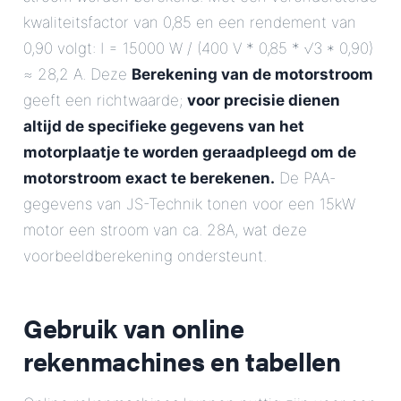
kwaliteitsfactor van 0,85 en een rendement van
0,90 volgt: I = 15000 W / (400 V * 0,85 * √3 * 0,90)
≈ 28,2 A. Deze
Berekening van de motorstroom
geeft een richtwaarde;
voor precisie dienen
altijd de specifieke gegevens van het
motorplaatje te worden geraadpleegd om de
motorstroom exact te berekenen.
De PAA-
gegevens van JS-Technik tonen voor een 15kW
motor een stroom van ca. 28A, wat deze
voorbeeldberekening ondersteunt.
Gebruik van online
rekenmachines en tabellen