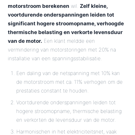
motorstroom berekenen
wil.
Zelf kleine,
voortdurende onderspanningen leiden tot
significant hogere stroomopname, verhoogde
thermische belasting en verkorte levensduur
van de motor.
Een klant meldde een
vermindering van motorstoringen met 20% na
installatie van een spanningsstabilisatie.
Een daling van de netspanning met 10% kan
de motorstroom met ca. 11% verhogen om de
prestaties constant te houden.
Voortdurende onderspanningen leiden tot
hogere stroomopname, thermische belasting
en verkorten de levensduur van de motor.
Harmonischen in het elektriciteitsnet, vaak