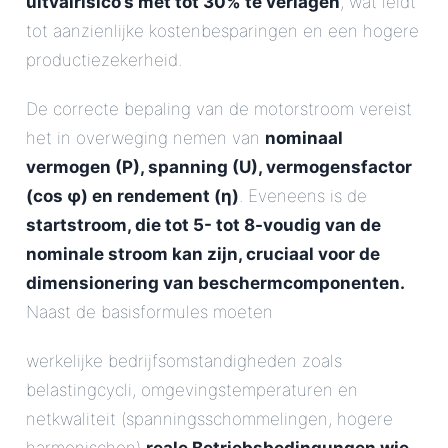
uitvalrisico’s met tot 30% te verlagen
, wat leidt
tot aanzienlijke kostenbesparingen en een hogere
productiezekerheid.
De correcte bepaling van de motorstroom vereist
het in overweging nemen van
nominaal
vermogen (P), spanning (U), vermogensfactor
(cos φ) en rendement (η)
. Eveneens is de
startstroom, die tot 5- tot 8-voudig van de
nominale stroom kan zijn, cruciaal voor de
dimensionering van beschermcomponenten.
Naast de basisformules moeten
werkelijke bedrijfsomstandigheden zoals
belastingcycli, omgevingstemperaturen en
netkwaliteit (spanningsschommelingen, hogere