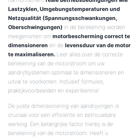
harmonischen)
reale Betriebsbedingungen wie
Lastzyklen, Umgebungstemperaturen und
Netzqualität (Spannungsschwankungen,
Oberschwingungen)
in de berekening worden
meegenomen om
motorbescherming correct te
dimensioneren
en de
levensduur van de motor
te maximaliseren.
.Leer alles over de correcte
berekening van de motorstroom om uw
aandrijfsystemen optimaal te dimensioneren en
uitval te voorkomen. Inclusief formules,
praktijkvoorbeelden en expertkennis!
De juiste dimensionering van aandrijvingen is
cruciaal voor een efficiënte en betrouwbare
werking. Een belangrijke factor hierbij is de
berekening van de motorstroom. Heeft u