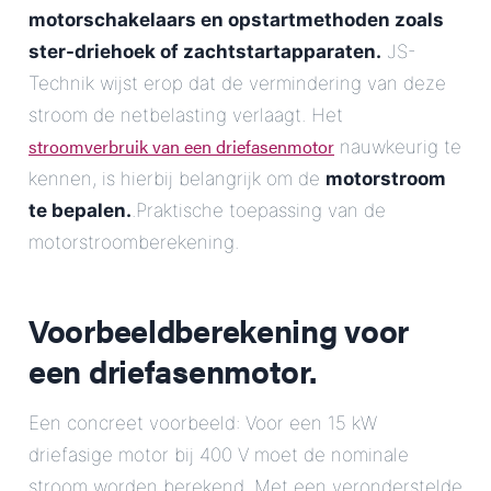
motorschakelaars en opstartmethoden zoals
ster-driehoek of zachtstartapparaten.
JS-
Technik wijst erop dat de vermindering van deze
stroom de netbelasting verlaagt. Het
stroomverbruik van een driefasenmotor
nauwkeurig te
kennen, is hierbij belangrijk om de
motorstroom
te bepalen.
.Praktische toepassing van de
motorstroomberekening.
Voorbeeldberekening voor
een driefasenmotor.
Een concreet voorbeeld: Voor een 15 kW
driefasige motor bij 400 V moet de nominale
stroom worden berekend. Met een veronderstelde