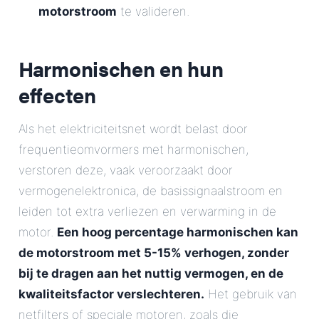
motorstroom
te valideren.
Harmonischen en hun
effecten
Als het elektriciteitsnet wordt belast door
frequentieomvormers met harmonischen,
verstoren deze, vaak veroorzaakt door
vermogenelektronica, de basissignaalstroom en
leiden tot extra verliezen en verwarming in de
motor.
Een hoog percentage harmonischen kan
de motorstroom met 5-15% verhogen, zonder
bij te dragen aan het nuttig vermogen, en de
kwaliteitsfactor verslechteren.
Het gebruik van
netfilters of speciale motoren, zoals die