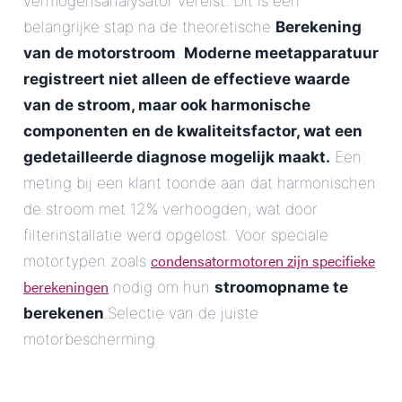
vermogensanalysator vereist. Dit is een
belangrijke stap na de theoretische
Berekening
van de motorstroom
.
Moderne meetapparatuur
registreert niet alleen de effectieve waarde
van de stroom, maar ook harmonische
componenten en de kwaliteitsfactor, wat een
gedetailleerde diagnose mogelijk maakt.
Een
meting bij een klant toonde aan dat harmonischen
de stroom met 12% verhoogden, wat door
filterinstallatie werd opgelost. Voor speciale
condensatormotoren zijn specifieke
motortypen zoals
berekeningen
nodig om hun
stroomopname te
berekenen
.Selectie van de juiste
motorbescherming