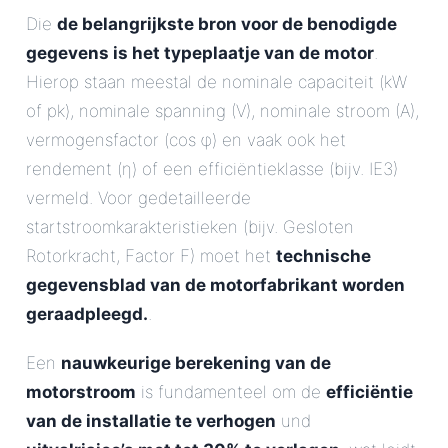
Die
de belangrijkste bron voor de benodigde
gegevens is het typeplaatje van de motor
.
Hierop staan meestal de nominale capaciteit (kW
of pk), nominale spanning (V), nominale stroom (A),
vermogensfactor (cos φ) en vaak ook het
rendement (η) of een efficiëntieklasse (bijv. IE3)
vermeld. Voor gedetailleerde
startstroomkarakteristieken (bijv. Gesloten
Rotorkracht, Factor F) moet het
technische
gegevensblad van de motorfabrikant worden
geraadpleegd.
.
Een
nauwkeurige berekening van de
motorstroom
is fundamenteel om de
efficiëntie
van de installatie te verhogen
und