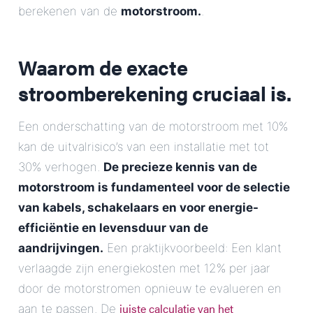
berekenen van de
motorstroom.
.
Waarom de exacte
stroomberekening cruciaal is.
Een onderschatting van de motorstroom met 10%
kan de uitvalrisico’s van een installatie met tot
30% verhogen.
De precieze kennis van de
motorstroom is fundamenteel voor de selectie
van kabels, schakelaars en voor energie-
efficiëntie en levensduur van de
aandrijvingen.
Een praktijkvoorbeeld: Een klant
verlaagde zijn energiekosten met 12% per jaar
door de motorstromen opnieuw te evalueren en
juiste calculatie van het
aan te passen. De