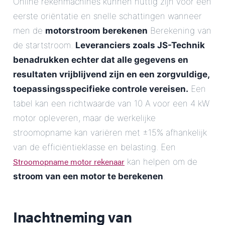
Online rekenmachines kunnen nuttig zijn voor een
eerste oriëntatie en snelle schattingen wanneer
men de
motorstroom berekenen
Berekening van
de startstroom.
Leveranciers zoals JS-Technik
benadrukken echter dat alle gegevens en
resultaten vrijblijvend zijn en een zorgvuldige,
toepassingsspecifieke controle vereisen.
Een
tabel kan een richtwaarde van 10 A voor een 4 kW
motor opleveren, maar de werkelijke
stroomopname kan variëren met ±15% afhankelijk
van de efficiëntieklasse en belasting. Een
Stroomopname motor rekenaar
kan helpen om de
stroom van een motor te berekenen
.
Inachtneming van