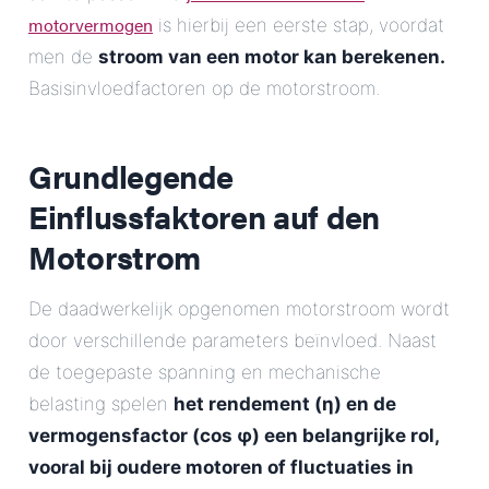
motorvermogen
is hierbij een eerste stap, voordat
men de
stroom van een motor kan berekenen.
Basisinvloedfactoren op de motorstroom.
Grundlegende
Einflussfaktoren auf den
Motorstrom
De daadwerkelijk opgenomen motorstroom wordt
door verschillende parameters beïnvloed. Naast
de toegepaste spanning en mechanische
belasting spelen
het rendement (η) en de
vermogensfactor (cos φ) een belangrijke rol,
vooral bij oudere motoren of fluctuaties in