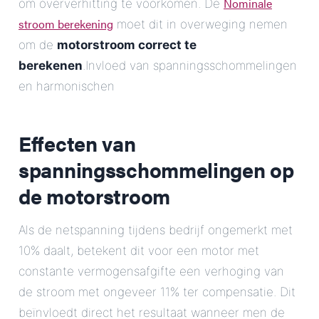
Nominale
om oververhitting te voorkomen. De
stroom berekening
moet dit in overweging nemen
om de
motorstroom correct te
berekenen
.Invloed van spanningsschommelingen
en harmonischen
Effecten van
spanningsschommelingen op
de motorstroom
Als de netspanning tijdens bedrijf ongemerkt met
10% daalt, betekent dit voor een motor met
constante vermogensafgifte een verhoging van
de stroom met ongeveer 11% ter compensatie. Dit
beïnvloedt direct het resultaat wanneer men de