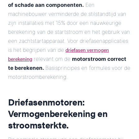
of schade aan componenten.
Een
machinebouwer verminderde de stilstandtijd van
zijn installaties met 15% door een nauwkeurige
berekening van de startstroom en het gebruik van
een zachtstartapparaat. Voor driefasenapplicaties
driefasen vermogen
is het begrijpen van de
berekening
relevant om de
motorstroom correct
te berekenen.
.Basisprincipes en formules voor de
motorstroomberekening.
Driefasenmotoren:
Vermogenberekening en
stroomsterkte.