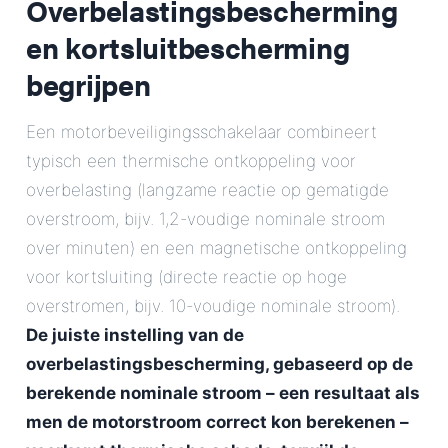
Overbelastingsbescherming
en kortsluitbescherming
begrijpen
Een motorbeveiligingsschakelaar combineert
typisch een thermische ontkoppeling voor
overbelasting (langzame reactie op gematigde
overstroom, bijv. 1,2-voudige nominale stroom
over minuten) en een magnetische ontkoppeling
voor kortsluiting (directe reactie op hoge
overstromen, bijv. 10-voudige nominale stroom).
De juiste instelling van de
overbelastingsbescherming, gebaseerd op de
berekende nominale stroom – een resultaat als
men de motorstroom correct kon berekenen –