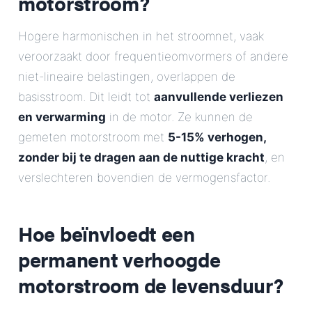
motorstroom?
Hogere harmonischen in het stroomnet, vaak
veroorzaakt door frequentieomvormers of andere
niet-lineaire belastingen, overlappen de
basisstroom. Dit leidt tot
aanvullende verliezen
en verwarming
in de motor. Ze kunnen de
gemeten motorstroom met
5-15% verhogen,
zonder bij te dragen aan de nuttige kracht
, en
verslechteren bovendien de vermogensfactor.
Hoe beïnvloedt een
permanent verhoogde
motorstroom de levensduur?