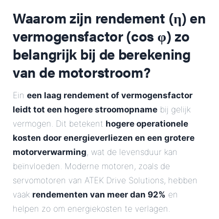
Waarom zijn rendement (η) en
vermogensfactor (cos φ) zo
belangrijk bij de berekening
van de motorstroom?
Ein
een laag rendement of vermogensfactor
leidt tot een hogere stroomopname
bij gelijk
vermogen. Dit betekent
hogere operationele
kosten door energieverliezen en een grotere
motorverwarming
, wat de levensduur kan
beïnvloeden. Moderne motoren, zoals de
servomotoren van ATEK Drive Solutions, hebben
vaak
rendementen van meer dan 92%
en
helpen zo om energiekosten te verlagen.