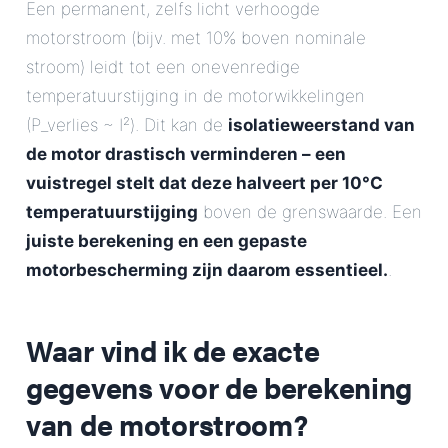
Een permanent, zelfs licht verhoogde
motorstroom (bijv. met 10% boven nominale
stroom) leidt tot een onevenredige
temperatuurstijging in de motorwikkelingen
(P_verlies ~ I²). Dit kan de
isolatieweerstand van
de motor drastisch verminderen – een
vuistregel stelt dat deze halveert per 10°C
temperatuurstijging
boven de grenswaarde. Een
juiste berekening en een gepaste
motorbescherming zijn daarom essentieel.
.
Waar vind ik de exacte
gegevens voor de berekening
van de motorstroom?