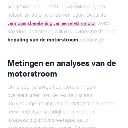
aangeboden door ATEK Drive Solutions, kan
helpen en de efficiëntie verhogen. De juiste
vermogensberekening van een elektromotor
wordt
daardoor complexer, wat ook invloed heeft op de
bepaling van de motorstroom.
uitkomsten.
Metingen en analyses van de
motorstroom
Om ervoor te zorgen dat berekeningen
overeenkomen met de realiteit, is een
nauwkeurige meting van de motorstroom onder
reële bedrijfsomstandigheden met een
hoogwaardig stroommeetapparaat of