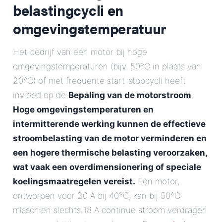
belastingcycli en
omgevingstemperatuur
Het bedrijf van een motor bij hoge
omgevingstemperaturen (bijv. 50°C in plaats van
20°C) of met frequente start-stopcycli heeft
invloed op de
Bepaling van de motorstroom
.
Hoge omgevingstemperaturen en
intermitterende werking kunnen de effectieve
stroombelasting van de motor verminderen en
een hogere thermische belasting veroorzaken,
wat vaak een overdimensionering of speciale
koelingsmaatregelen vereist.
Een motor,
ontworpen voor 20 A bij 40°C, kan bij 50°C
misschien slechts 18 A continue stroom verdragen