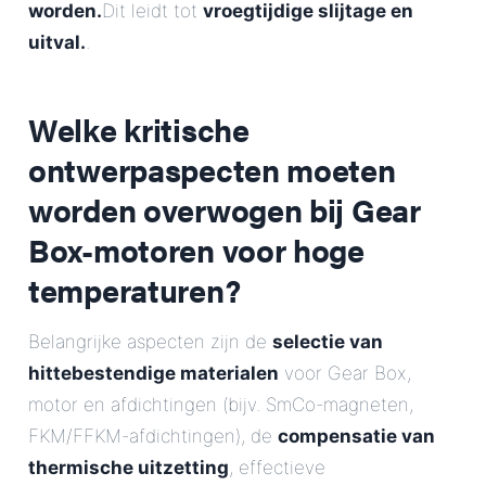
worden.
Dit leidt tot
vroegtijdige slijtage en
uitval.
.
Welke kritische
ontwerpaspecten moeten
worden overwogen bij Gear
Box-motoren voor hoge
temperaturen?
Belangrijke aspecten zijn de
selectie van
hittebestendige materialen
voor Gear Box,
motor en afdichtingen (bijv. SmCo-magneten,
FKM/FFKM-afdichtingen), de
compensatie van
thermische uitzetting
, effectieve