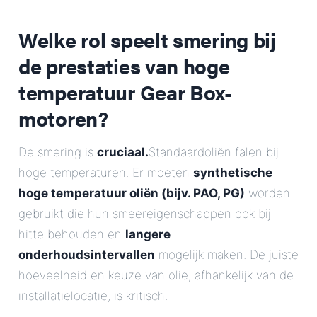
Welke rol speelt smering bij
de prestaties van hoge
temperatuur Gear Box-
motoren?
De smering is
cruciaal.
Standaardoliën falen bij
hoge temperaturen. Er moeten
synthetische
hoge temperatuur oliën (bijv. PAO, PG)
worden
gebruikt die hun smeereigenschappen ook bij
hitte behouden en
langere
onderhoudsintervallen
mogelijk maken. De juiste
hoeveelheid en keuze van olie, afhankelijk van de
installatielocatie, is kritisch.