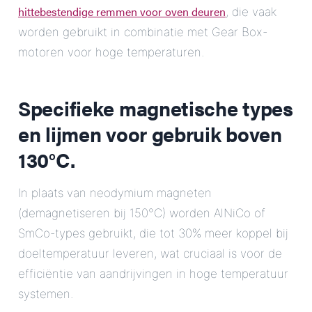
hittebestendige remmen voor oven deuren
, die vaak
worden gebruikt in combinatie met Gear Box-
motoren voor hoge temperaturen.
Specifieke magnetische types
en lijmen voor gebruik boven
130°C.
In plaats van neodymium magneten
(demagnetiseren bij 150°C) worden AlNiCo of
SmCo-types gebruikt, die tot 30% meer koppel bij
doeltemperatuur leveren, wat cruciaal is voor de
efficiëntie van aandrijvingen in hoge temperatuur
systemen.