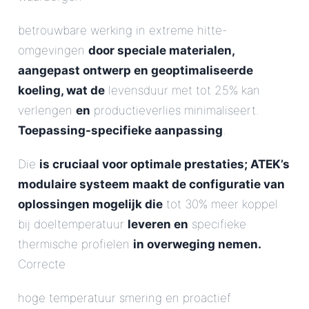
betrouwbare werking in extreme hitte-
omgevingen
door speciale materialen,
aangepast ontwerp en geoptimaliseerde
koeling, wat de
levensduur met tot 25% kan
verlengen
en
productieverlies minimaliseert.
Toepassing-specifieke aanpassing
.
Die
is cruciaal voor optimale prestaties; ATEK’s
modulaire systeem maakt de configuratie van
oplossingen mogelijk die
tot 30% meer koppel
bij doeltemperatuur
leveren en
specifieke
thermische profielen
in overweging nemen.
Correcte
hoge temperatuur smering en proactief