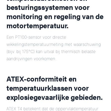
besturingssystemen voor
monitoring en regeling van de
motortemperatuur.
Een PT100-sensor voor directe
wikkelingstemperatuurmeting met waarschuwing
(bijv. bij 175°C) kan uitval bij thermisch belaste
aandrijvingen voorkomen.
ATEX-conformiteit en
temperatuurklassen voor
explosiegevaarlijke gebieden.
ATEX T4 betekent dat de oppervlaktemperatuur