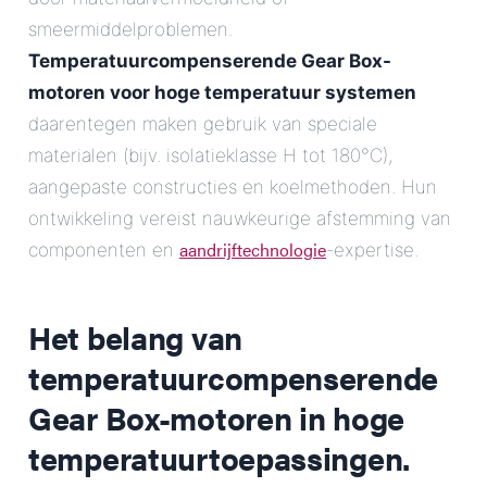
smeermiddelproblemen.
Temperatuurcompenserende Gear Box-
motoren voor hoge temperatuur systemen
daarentegen maken gebruik van speciale
materialen (bijv. isolatieklasse H tot 180°C),
aangepaste constructies en koelmethoden. Hun
ontwikkeling vereist nauwkeurige afstemming van
aandrijftechnologie
componenten en
-expertise.
Het belang van
temperatuurcompenserende
Gear Box-motoren in hoge
temperatuurtoepassingen.