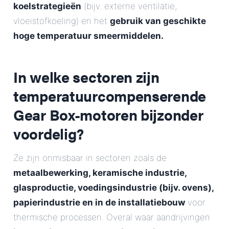
koelstrategieën
(bijv. externe ventilatie,
vloeistofkoeling) en het
gebruik van geschikte
hoge temperatuur smeermiddelen.
.
In welke sectoren zijn
temperatuurcompenserende
Gear Box-motoren bijzonder
voordelig?
Ze zijn onmisbaar in sectoren zoals de
metaalbewerking, keramische industrie,
glasproductie, voedingsindustrie (bijv. ovens),
papierindustrie en in de installatiebouw
voor
thermische processen. Overal waar aandrijvingen