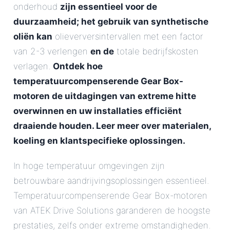
onderhoud
zijn essentieel voor de
duurzaamheid; het gebruik van synthetische
oliën kan
olieverversintervallen met een factor
van 2-3 verlengen
en de
totale bedrijfskosten
verlagen.
Ontdek hoe
temperatuurcompenserende Gear Box-
motoren de uitdagingen van extreme hitte
overwinnen en uw installaties efficiënt
draaiende houden. Leer meer over materialen,
koeling en klantspecifieke oplossingen.
In hoge temperatuur omgevingen zijn
betrouwbare aandrijvingsoplossingen essentieel.
Temperatuurcompenserende Gear Box-motoren
van ATEK Drive Solutions garanderen de hoogste
prestaties, zelfs onder extreme omstandigheden.