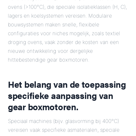
ovens (>100°C), die speciale isolatieklassen (H, C),
lagers en koelsystemen vereisen. Modulaire
bouwsystemen maken snelle, flexibele
configuraties voor niches mogelijk, zoals textiel
droging ovens, vaak zonder de kosten van een
nieuwe ontwikkeling voor dergelijke
hittebestendige gear boxmotoren.
Het belang van de toepassing
specifieke aanpassing van
gear boxmotoren.
Speciaal machines (bijv. glasvorming bij 400°C)
vereisen vaak specifieke asmaterialen, speciale