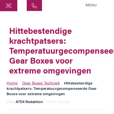
MENU
Centraal
ATEK Drive Solutions GmbH
Hittebestendige
Siemensstraat 47
krachtpatsers:
25462 Rellingen
info@atek.de
Temperatuurgecompensee
+49 4101 7953-0
Gear Boxes voor
extreme omgevingen
Chat openen
Home
Gear Boxes Techniek
›
›
Hittebestendige
krachtpatsers: Temperatuurgecompenseerde Gear
Naam
Boxes voor extreme omgevingen
Door
ATEK Redaktion
· 10 min leestijd
Bedrijfsnaam