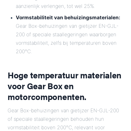
aanzienlijk verlengen, tot wel 25%.
Vormstabiliteit van behuizingsmaterialen:
Gear Box-behuizingen van gietijzer EN-GJL-
200 of speciale staallegeringen waarborgen
vormstabiliteit, zelfs bij temperaturen boven
200°C.
Hoge temperatuur materialen
voor Gear Box en
motorcomponenten.
Gear Box-behuizingen van gietijzer EN-GJL-200
of speciale staallegeringen behouden hun
vormstabiliteit boven 200°C, relevant voor