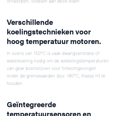
ontworpen, voldoen aan deze eisen.
Verschillende
koelingstechnieken voor
hoog temperatuur motoren.
In ovens van 150°C is vaak dwangventilatie of
waterkoeling nodig om de wikkelingstemperaturen
van gear boxmotoren voor hitteomgevingen
onder de grenswaarden (bijv. 180°C, Klasse H) te
houden.
Geïntegreerde
temperatuursensoren en