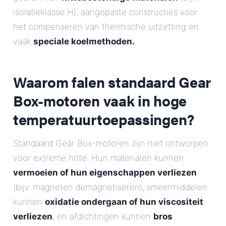
isolatieklasse H), aangepaste constructies voor
het compenseren van thermische uitzetting en
vaak
speciale koelmethoden.
.
Waarom falen standaard Gear
Box-motoren vaak in hoge
temperatuurtoepassingen?
Standaard Gear Box-motoren zijn niet ontworpen
voor extreme hitte. Hun materialen kunnen
vermoeien of hun eigenschappen verliezen
(bijv. magneten demagnetiseren), smeermiddelen
kunnen
oxidatie ondergaan of hun viscositeit
verliezen
, en afdichtingen kunnen
bros