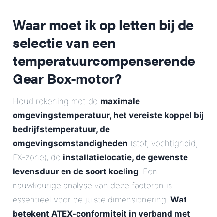
Waar moet ik op letten bij de
selectie van een
temperatuurcompenserende
Gear Box-motor?
Houd rekening met de
maximale
omgevingstemperatuur, het vereiste koppel bij
bedrijfstemperatuur, de
omgevingsomstandigheden
(stof, vochtigheid,
EX-zone), de
installatielocatie, de gewenste
levensduur en de soort koeling
. Een
nauwkeurige analyse van deze factoren is
essentieel voor de juiste dimensionering.
Wat
betekent ATEX-conformiteit in verband met