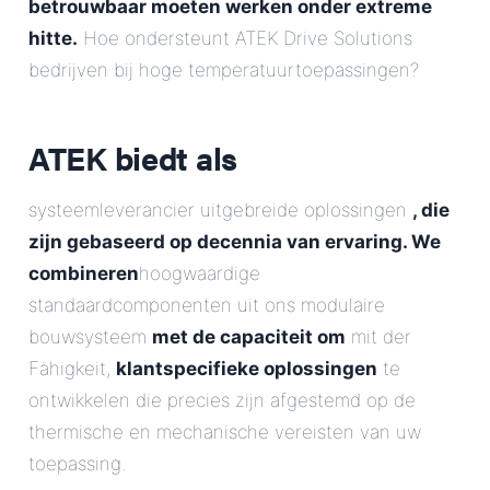
betrouwbaar moeten werken onder extreme
hitte.
Hoe ondersteunt ATEK Drive Solutions
bedrijven bij hoge temperatuurtoepassingen?
ATEK biedt als
systeemleverancier uitgebreide oplossingen
, die
zijn gebaseerd op decennia van ervaring. We
combineren
hoogwaardige
standaardcomponenten uit ons modulaire
bouwsysteem
met de capaciteit om
mit der
Fähigkeit,
klantspecifieke oplossingen
te
ontwikkelen die precies zijn afgestemd op de
thermische en mechanische vereisten van uw
toepassing.