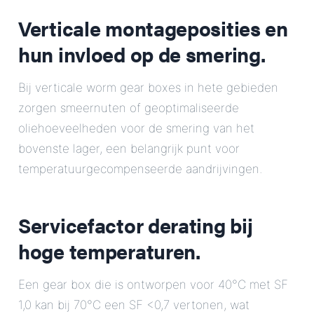
Verticale montageposities en
hun invloed op de smering.
Bij verticale worm gear boxes in hete gebieden
zorgen smeernuten of geoptimaliseerde
oliehoeveelheden voor de smering van het
bovenste lager, een belangrijk punt voor
temperatuurgecompenseerde aandrijvingen.
Servicefactor derating bij
hoge temperaturen.
Een gear box die is ontworpen voor 40°C met SF
1,0 kan bij 70°C een SF <0,7 vertonen, wat