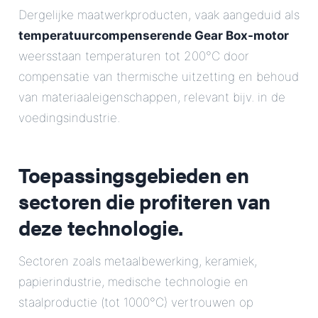
Dergelijke maatwerkproducten, vaak aangeduid als
temperatuurcompenserende Gear Box-motor
weersstaan temperaturen tot 200°C door
compensatie van thermische uitzetting en behoud
van materiaaleigenschappen, relevant bijv. in de
voedingsindustrie.
Toepassingsgebieden en
sectoren die profiteren van
deze technologie.
Sectoren zoals metaalbewerking, keramiek,
papierindustrie, medische technologie en
staalproductie (tot 1000°C) vertrouwen op