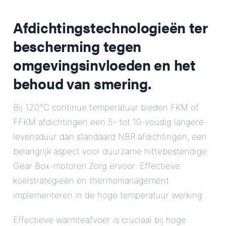
Afdichtingstechnologieën ter
bescherming tegen
omgevingsinvloeden en het
behoud van smering.
Bij 120°C continue temperatuur bieden FKM of
FFKM afdichtingen een 5- tot 10-voudig langere
levensduur dan standaard NBR afdichtingen, een
belangrijk aspect voor duurzame hittebestendige
Gear Box-motoren.Zorg ervoor: Effectieve
koelstrategieën en thermomanagement
implementeren in de hoge temperatuur werking.
Effectieve warmteafvoer is cruciaal bij hoge