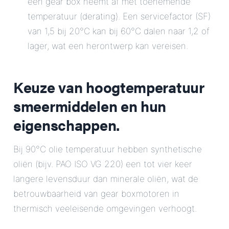
een gear box neemt af met toenemende
temperatuur (derating). Een servicefactor (SF)
van 1,5 bij 20°C kan bij 60°C dalen naar 1,2 of
lager, wat een herontwerp kan vereisen.
Keuze van hoogtemperatuur
smeermiddelen en hun
eigenschappen.
Bij 90°C olie temperatuur hebben synthetische
oliën (bijv. PAO ISO VG 220) een tot vier keer
langere levensduur dan minerale oliën, wat de
betrouwbaarheid van gear boxmotoren in
thermisch veeleisende omgevingen verhoogt.