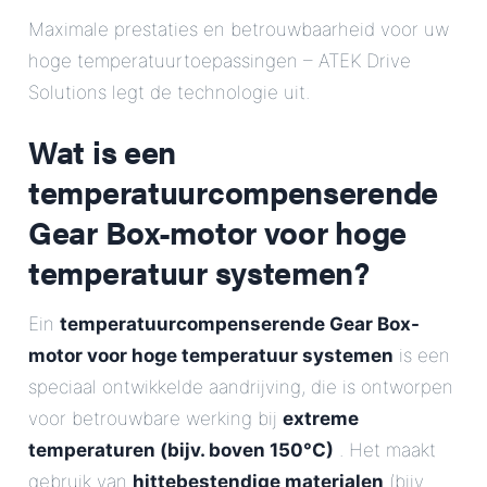
E-Mail
Maximale prestaties en betrouwbaarheid voor uw
hoge temperatuurtoepassingen – ATEK Drive
Adres
Solutions legt de technologie uit.
Wat is een
Bericht
temperatuurcompenserende
Gear Box-motor voor hoge
temperatuur systemen?
Ein
temperatuurcompenserende Gear Box-
Bericht verzenden
motor voor hoge temperatuur systemen
is een
speciaal ontwikkelde aandrijving, die is ontworpen
voor betrouwbare werking bij
extreme
temperaturen (bijv. boven 150°C)
. Het maakt
gebruik van
hittebestendige materialen
(bijv.