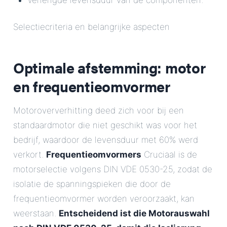
Verlengde levensduur van de componenten.
Selectiecriteria en belangrijke aspecten
Optimale afstemming: motor
en frequentieomvormer
Motoroververhitting deed zich voor bij een
standaardmotor die niet geschikt was voor het
bedrijf, waardoor de levensduur met 60% werd
verkort.
Frequentieomvormers
Cruciaal is de
motorselectie volgens DIN VDE 0530-25, zodat de
isolatie de spanningspieken die door de
frequentieomvormer worden veroorzaakt, kan
weerstaan.
Entscheidend ist die Motorauswahl