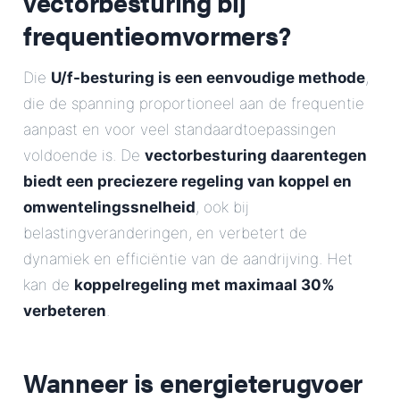
vectorbesturing bij
frequentieomvormers?
Die
U/f-besturing is een eenvoudige methode
,
die de spanning proportioneel aan de frequentie
aanpast en voor veel standaardtoepassingen
voldoende is. De
vectorbesturing daarentegen
biedt een preciezere regeling van koppel en
omwentelingssnelheid
, ook bij
belastingveranderingen, en verbetert de
dynamiek en efficiëntie van de aandrijving. Het
kan de
koppelregeling met maximaal 30%
verbeteren
.
Wanneer is energieterugvoer