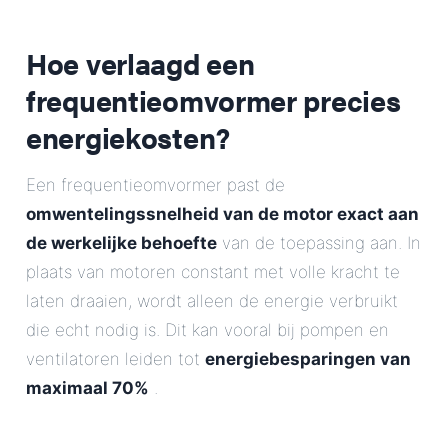
Hoe verlaagd een
frequentieomvormer precies
energiekosten?
Een frequentieomvormer past de
omwentelingssnelheid van de motor exact aan
de werkelijke behoefte
van de toepassing aan. In
plaats van motoren constant met volle kracht te
laten draaien, wordt alleen de energie verbruikt
die echt nodig is. Dit kan vooral bij pompen en
ventilatoren leiden tot
energiebesparingen van
maximaal 70%
.