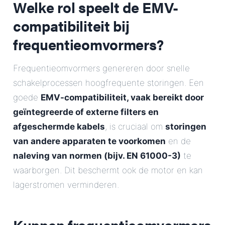
Welke rol speelt de EMV-
compatibiliteit bij
frequentieomvormers?
Frequentieomvormers genereren door snelle
schakelprocessen hoogfrequente storingen. Een
goede
EMV-compatibiliteit, vaak bereikt door
geïntegreerde of externe filters en
afgeschermde kabels
, is cruciaal om
storingen
van andere apparaten te voorkomen
en de
naleving van normen (bijv. EN 61000-3)
te
waarborgen. Dit beschermt ook de motor en kan
lagerstromen verminderen.
Kunnen frequentieomvormers