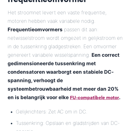
Het stroomnet levert een vaste frequentie,
motoren hebben vaak variabele nodig.
Frequentieomvormers
passen dit aan:
netwisselstroom wordt omgezet in gelijkstroom en
in de tussenkring gladgestreken. Een omvormer
genereert variabele wisselspanning.
Een correct
gedimensioneerde tussenkring met
condensatoren waarborgt een stabiele DC-
spanning, verhoogt de
systeembetrouwbaarheid met meer dan 20%
FU-compatibele motor
en is belangrijk voor elke
.
Gelijkrichters: Zet AC om in DC.
Tussenkring: Opslaan en gladstrijden van DC-