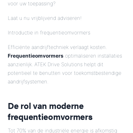
voor uw toepassing?
Laat u nu vrijblijvend adviseren!
Introductie in frequentieomvormers
Efficiënte aandrijftechniek verlaagt kosten.
Frequentieomvormers
optimaliseren installaties
aanzienlijk. ATEK Drive Solutions helpt dit
potentieel te benutten voor toekomstbestendige
aandrijfsystemen.
De rol van moderne
frequentieomvormers
Tot 70% van de industriële energie is afkomstig