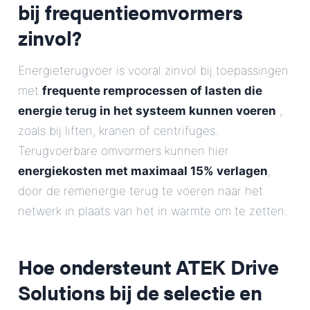
bij frequentieomvormers
zinvol?
Energieterugvoer is vooral zinvol bij toepassingen
met
frequente remprocessen of lasten die
energie terug in het systeem kunnen voeren
,
zoals bij liften, kranen of centrifuges.
Terugvoerbare omvormers kunnen hier
energiekosten met maximaal 15% verlagen
,
door de remenergie terug te voeren naar het
netwerk in plaats van het in warmte om te zetten.
Hoe ondersteunt ATEK Drive
Solutions bij de selectie en