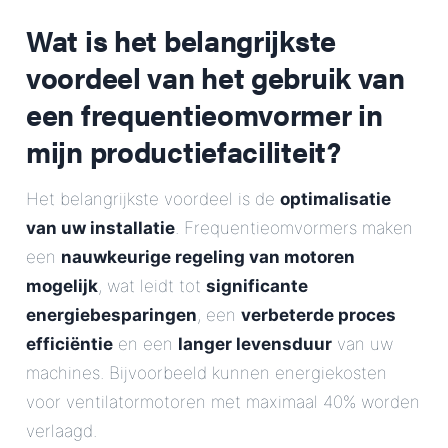
E-Mail
Wat is het belangrijkste
voordeel van het gebruik van
Adres
een frequentieomvormer in
Bericht
mijn productiefaciliteit?
Het belangrijkste voordeel is de
optimalisatie
van uw installatie
. Frequentieomvormers maken
een
nauwkeurige regeling van motoren
mogelijk
, wat leidt tot
significante
energiebesparingen
, een
verbeterde proces
Bericht verzenden
efficiëntie
en een
langer levensduur
van uw
machines. Bijvoorbeeld kunnen energiekosten
voor ventilatormotoren met maximaal 40% worden
verlaagd.