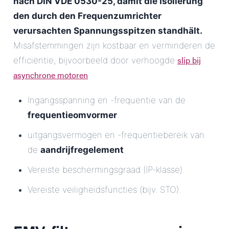
nach DIN VDE 0530-25, damit die Isolierung
den durch den Frequenzumrichter
verursachten Spannungsspitzen standhält.
Misafstemmingen zijn kostbaar en verminderen de
slip bij
efficiëntie, bijvoorbeeld door verhoogde
asynchrone motoren
.
Ingangsspanning en -frequentie van de
frequentieomvormer
.
uitgangsvermogen en -frequentiebereik van
de
aandrijfregelement
.
Vereiste beschermingsgraad (IP-klasse).
Vereiste veiligheidsfuncties (bijv. STO).