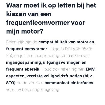
Waar moet ik op letten bij het
kiezen van een
frequentieomvormer voor
mijn motor?
Belangrijk zijn de
compatibiliteit van motor en
frequentieomvormer
(volgens DIN VDE 0530-
25), de juiste dimensionering ten aanzien van
ingangsspanning, uitgangsvermogen en
frequentiebereik
. Houd ook rekening met
EMV-
aspecten, vereiste veiligheidsfuncties (bijv.
STO)
en de vereiste
communicatieinterfaces
voor uw besturingsomgeving.