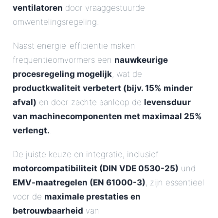
ventilatoren
door vraaggestuurde
omwentelingsregeling.
Naast energie-efficiëntie maken
frequentieomvormers een
nauwkeurige
procesregeling mogelijk
, wat de
productkwaliteit verbetert (bijv. 15% minder
afval)
en door zachte aanloop de
levensduur
van machinecomponenten met maximaal 25%
verlengt.
.
De juiste keuze en integratie, inclusief
motorcompatibiliteit (DIN VDE 0530-25)
und
EMV-maatregelen (EN 61000-3)
, zijn essentieel
voor de
maximale prestaties en
betrouwbaarheid
van