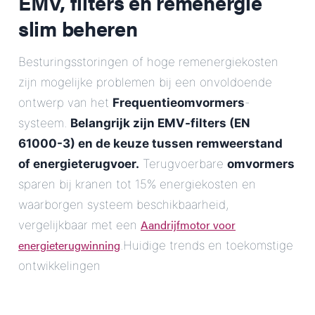
EMV, filters en remenergie
slim beheren
Besturingsstoringen of hoge remenergiekosten
zijn mogelijke problemen bij een onvoldoende
ontwerp van het
Frequentieomvormers
-
systeem.
Belangrijk zijn EMV-filters (EN
61000-3) en de keuze tussen remweerstand
of energieterugvoer.
Terugvoerbare
omvormers
sparen bij kranen tot 15% energiekosten en
waarborgen systeem beschikbaarheid,
Aandrijfmotor voor
vergelijkbaar met een
energieterugwinning
.Huidige trends en toekomstige
ontwikkelingen