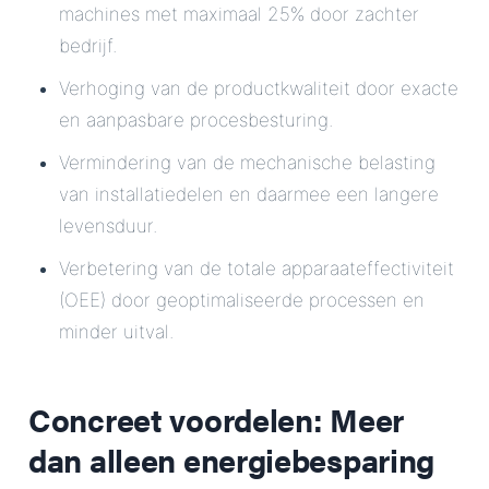
machines met maximaal 25% door zachter
bedrijf.
Verhoging van de productkwaliteit door exacte
en aanpasbare procesbesturing.
Vermindering van de mechanische belasting
van installatiedelen en daarmee een langere
levensduur.
Verbetering van de totale apparaateffectiviteit
(OEE) door geoptimaliseerde processen en
minder uitval.
Concreet voordelen: Meer
dan alleen energiebesparing