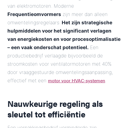
van elektromotoren. Moderne
Frequentieomvormers
zijn meer dan alleen
omwentelingsregelaars:
Het zijn strategische
hulpmiddelen voor het significant verlagen
van energiekosten en voor procesoptimalisatie
– een vaak onderschat potentieel.
Een
productiebedrijf verlaagde bijvoorbeeld de
stroomkosten voor ventilatormotoren met 40%
door vraaggestuurde omwentelingsaanpassing,
motor voor HVAC-systemen
effectief met een
.
Nauwkeurige regeling als
sleutel tot efficiëntie
Een verpakkingsbedrijf verminderde zijn