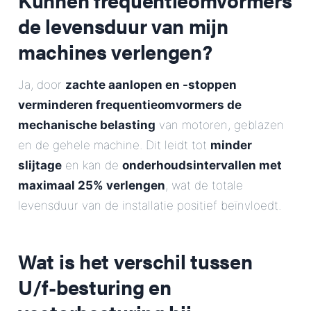
de levensduur van mijn
machines verlengen?
Ja, door
zachte aanlopen en -stoppen
verminderen frequentieomvormers de
mechanische belasting
van motoren, geblazen
en de gehele machine. Dit leidt tot
minder
slijtage
en kan de
onderhoudsintervallen met
maximaal 25% verlengen
, wat de totale
levensduur van de installatie positief beïnvloedt.
Wat is het verschil tussen
U/f-besturing en