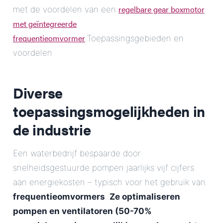
regelbare gear boxmotor
met de voordelen van een
met geïntegreerde
frequentieomvormer
.Toepassingsgebieden en
voordelen
Diverse
toepassingsmogelijkheden in
de industrie
Een waterbedrijf bespaarde door
snelheidsgestuurde pompen jaarlijks vijf cijfers
aan energiekosten – typisch voor het gebruik van
frequentieomvormers
.
Ze optimaliseren
pompen en ventilatoren (50-70%