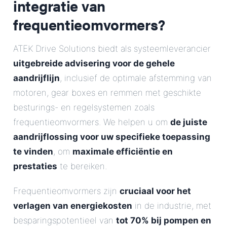
integratie van
frequentieomvormers?
ATEK Drive Solutions biedt als systeemleverancier
uitgebreide advisering voor de gehele
aandrijflijn
, inclusief de optimale afstemming van
motoren, gear boxes en remmen met geschikte
besturings- en regelsystemen zoals
frequentieomvormers. We helpen u om
de juiste
aandrijflossing voor uw specifieke toepassing
te vinden
, om
maximale efficiëntie en
prestaties
te bereiken.
Frequentieomvormers zijn
cruciaal voor het
verlagen van energiekosten
in de industrie, met
besparingspotentieel van
tot 70% bij pompen en