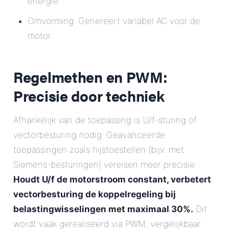
energie.
Omvorming: Genereert variabel AC voor de
motor.
Regelmethen en PWM:
Precisie door techniek
Afhankelijk van de toepassing is U/f-sturing of
vectorbesturing nodig. Geavanceerde
toepassingen zoals hijstoestellen (bijv. met
Siemens-besturingen) vereisen meer precisie.
Houdt U/f de motorstroom constant, verbetert
vectorbesturing de koppelregeling bij
belastingwisselingen met maximaal 30%.
Dit
wordt vaak gerealiseerd via PWM, vergelijkbaar