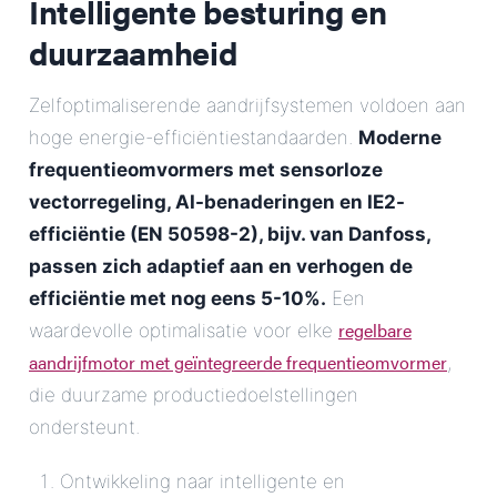
Intelligente besturing en
duurzaamheid
Zelfoptimaliserende aandrijfsystemen voldoen aan
hoge energie-efficiëntiestandaarden.
Moderne
frequentieomvormers met sensorloze
vectorregeling, AI-benaderingen en IE2-
efficiëntie (EN 50598-2), bijv. van Danfoss,
passen zich adaptief aan en verhogen de
efficiëntie met nog eens 5-10%.
Een
regelbare
waardevolle optimalisatie voor elke
aandrijfmotor met geïntegreerde frequentieomvormer
,
die duurzame productiedoelstellingen
ondersteunt.
Ontwikkeling naar intelligente en