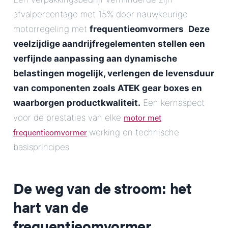
afvalpercentage met 15% door nauwkeurige
motorregeling met
frequentieomvormers
.
Deze
veelzijdige aandrijfregelementen stellen een
verfijnde aanpassing aan dynamische
belastingen mogelijk, verlengen de levensduur
van componenten zoals ATEK gear boxes en
waarborgen productkwaliteit.
Een kernaspect
motor met
voor de prestaties van elke
frequentieomvormer
.werking en technische
basisprincipes
De weg van de stroom: het
hart van de
frequentieomvormer