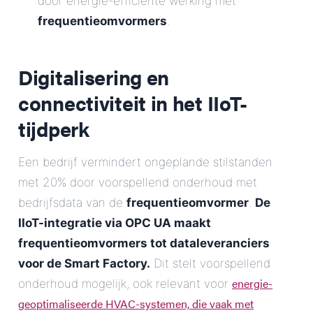
door energie-efficiënte werking met
frequentieomvormers
.
Digitalisering en
connectiviteit in het IIoT-
tijdperk
Een bedrijf vermindert ongeplande stilstanden
met 20% door voorspellend onderhoud met
bedrijfsdata van de
frequentieomvormer
.
De
IIoT-integratie via OPC UA maakt
frequentieomvormers tot dataleveranciers
voor de Smart Factory.
Dit stelt voorspellend
energie-
onderhoud mogelijk, ook relevant voor
geoptimaliseerde HVAC-systemen, die vaak met