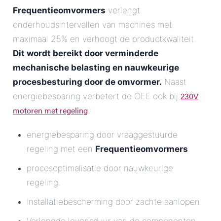
Frequentieomvormers
verlengt
onderhoudsintervallen van machines met
maximaal 25% en verhoogt de productkwaliteit.
Dit wordt bereikt door verminderde
mechanische belasting en nauwkeurige
procesbesturing door de omvormer.
Naast
230V
energiebesparing verbetert de OEE ook bij
motoren met regeling
.
energiebesparing door vraaggestuurde
regeling met een
Frequentieomvormers
.
procesoptimalisatie door nauwkeurige
regeling.
Installatiebescherming door zachte aanlopen.