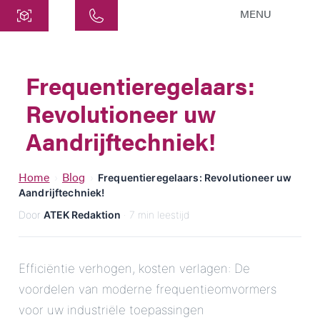
MENU
Centraal
ATEK Drive Solutions GmbH
Frequentieregelaars:
Siemensstraat 47
Revolutioneer uw
25462 Rellingen
info@atek.de
Aandrijftechniek!
+49 4101 7953-0
Home
Blog
›
›
Frequentieregelaars: Revolutioneer uw
Aandrijftechniek!
Chat openen
Door
ATEK Redaktion
· 7 min leestijd
Naam
Efficiëntie verhogen, kosten verlagen: De
voordelen van moderne frequentieomvormers
Bedrijfsnaam
voor uw industriële toepassingen