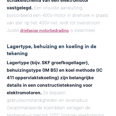
schakelschema van een elektromotor
vastgelegd.
Een onjuiste aansluiting,
bijvoorbeeld een 400V-motor in driehoek in plaats
van ster op het 400V-net, leidt tot overstroom.
driefasige motorbedrading
Juiste
is essentieel.
Lagertype, behuizing en koeling in de
tekening
Lagertype (bijv. SKF groefkogellager),
behuizingstype (IM B5) en koel methode (IC
411 oppervlaktekoeling) zijn belangrijke
details in een
constructietekening voor
elektromotoren
.
Ze bepalen
gebruiksomstandigheden en levensduur.
Geoptimaliseerde koelribben verlagen de
temperatuur met tot 20°C.Soorten elektromotor