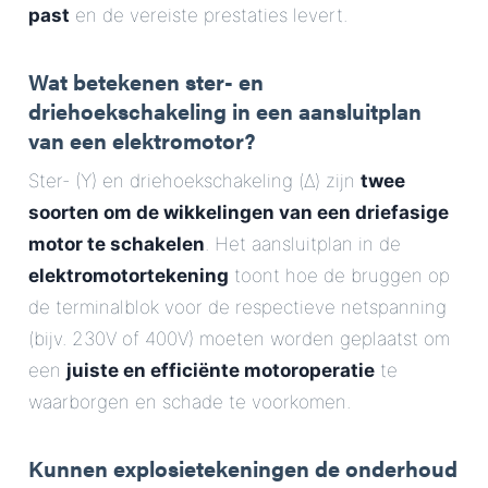
past
en de vereiste prestaties levert.
Wat betekenen ster- en
driehoekschakeling in een aansluitplan
van een elektromotor?
Ster- (Y) en driehoekschakeling (Δ) zijn
twee
soorten om de wikkelingen van een driefasige
motor te schakelen
. Het aansluitplan in de
elektromotortekening
toont hoe de bruggen op
de terminalblok voor de respectieve netspanning
(bijv. 230V of 400V) moeten worden geplaatst om
een
juiste en efficiënte motoroperatie
te
waarborgen en schade te voorkomen.
Kunnen explosietekeningen de onderhoud