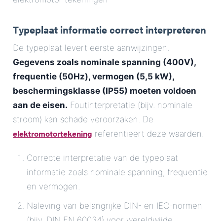
Typeplaat informatie correct interpreteren
De typeplaat levert eerste aanwijzingen.
Gegevens zoals nominale spanning (400V),
frequentie (50Hz), vermogen (5,5 kW),
beschermingsklasse (IP55) moeten voldoen
aan de eisen.
Foutinterpretatie (bijv. nominale
stroom) kan schade veroorzaken. De
elektromotortekening
referentieert deze waarden.
Correcte interpretatie van de typeplaat
informatie zoals nominale spanning, frequentie
en vermogen.
Naleving van belangrijke DIN- en IEC-normen
(bijv. DIN EN 60034) voor wereldwijde