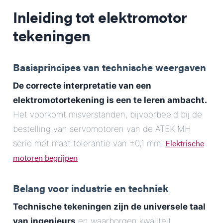
Inleiding tot
elektromotor
tekeningen
Basisprincipes van technische weergaven
De correcte interpretatie van een
elektromotortekening is een te leren ambacht.
Het voorkomt misverstanden, bijvoorbeeld bij de
bestelling van servomotoren van de ATEK MH
Elektrische
serie met maat tolerantie van ±0,1 mm.
motoren begrijpen
Belang voor industrie en techniek
Technische tekeningen zijn de universele taal
van ingenieurs
en waarborgen kwaliteit