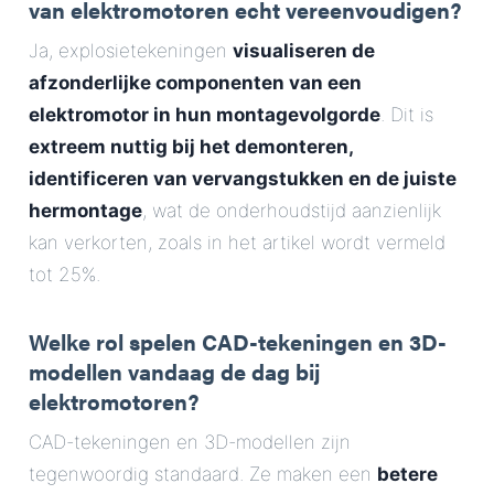
van elektromotoren echt vereenvoudigen?
Ja, explosietekeningen
visualiseren de
afzonderlijke componenten van een
elektromotor in hun montagevolgorde
. Dit is
extreem nuttig bij het demonteren,
identificeren van vervangstukken en de juiste
hermontage
, wat de onderhoudstijd aanzienlijk
kan verkorten, zoals in het artikel wordt vermeld
tot 25%.
Welke rol spelen CAD-tekeningen en 3D-
modellen vandaag de dag bij
elektromotoren?
CAD-tekeningen en 3D-modellen zijn
tegenwoordig standaard. Ze maken een
betere