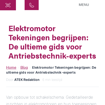
MENU
Centraal
ATEK Drive Solutions GmbH
Elektromotor
Siemensstraat 47
Tekeningen begrijpen:
25462 Rellingen
info@atek.de
De ultieme gids voor
+49 4101 7953-0
Antriebstechnik-experts
Chat openen
Home
Blog
›
›
Elektromotor Tekeningen begrijpen: De
ultieme gids voor Antriebstechnik-experts
Door
ATEK Redaktion
· 6 min leestijd
Naam
Bedrijfsnaam
Van opbouw tot schakelschema: Gedetailleerde
inzichten in elektromotoren en hun toepassingen