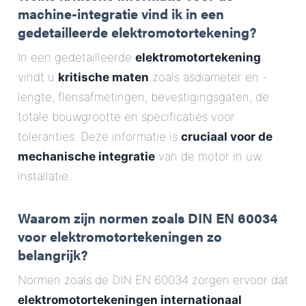
machine-integratie vind ik in een
gedetailleerde elektromotortekening?
In een gedetailleerde
elektromotortekening
vindt u
kritische maten
zoals asdiameter en -
lengte, flensafmetingen, bevestigingsgaten, de
totale bouwgrootte en specificaties voor
toleranties. Deze informatie is
cruciaal voor de
mechanische integratie
van de motor in uw
installatie.
Waarom zijn normen zoals DIN EN 60034
voor elektromotortekeningen zo
belangrijk?
Normen zoals de DIN EN 60034 zorgen ervoor dat
elektromotortekeningen internationaal