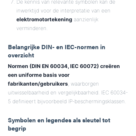
De kennis van relevante symbolen kan de
inwerktijd voor de interpretatie van een
elektromotortekening
aanzienlijk
verminderen.
Belangrijke DIN- en IEC-normen in
overzicht
Normen (DIN EN 60034, IEC 60072) creëren
een uniforme basis voor
fabrikanten/gebruikers
, waarborgen
uitwisselbaarheid en vergelijkbaarheid. IEC 60034-
5 definieert bijvoorbeeld IP-beschermingsklassen.
Symbolen en legendes als sleutel tot
begrip