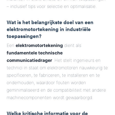
E-Mail
– inclusief tips voor selectie en optimalisatie.
Adres
Wat is het belangrijkste doel van een
elektromotortekening in industriële
Bericht
toepassingen?
Een
elektromotortekening
dient als
fundamentele technische
communicatiedrager
. Het stelt ingenieurs en
technici in staat om elektromotoren nauwkeurig te
specificeren, te fabriceren, te installeren en te
Bericht verzenden
onderhouden, waardoor fouten worden
geminimaliseerd en de compatibiliteit met andere
machinecomponenten wordt gewaarborgd.
Welke kritische informatie voor de