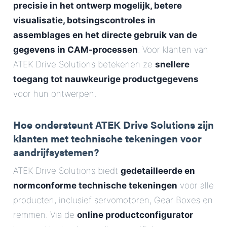
precisie in het ontwerp mogelijk, betere
visualisatie, botsingscontroles in
assemblages en het directe gebruik van de
gegevens in CAM-processen
. Voor klanten van
ATEK Drive Solutions betekenen ze
snellere
toegang tot nauwkeurige productgegevens
voor hun ontwerpen.
Hoe ondersteunt ATEK Drive Solutions zijn
klanten met technische tekeningen voor
aandrijfsystemen?
ATEK Drive Solutions biedt
gedetailleerde en
normconforme technische tekeningen
voor alle
producten, inclusief servomotoren, Gear Boxes en
remmen. Via de
online productconfigurator