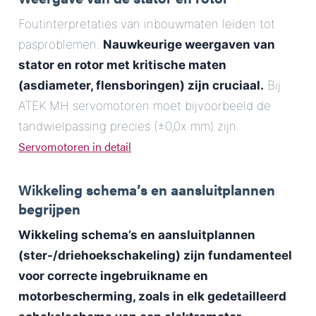
Foutinterpretaties van inbouwmaten leiden tot
pasproblemen.
Nauwkeurige weergaven van
stator en rotor met kritische maten
(asdiameter, flensboringen) zijn cruciaal.
Bij
ATEK MH servomotoren moet bijvoorbeeld de
tandwielpassing precies (±0,0x mm) zijn.
Servomotoren in detail
Wikkeling schema’s en aansluitplannen
begrijpen
Wikkeling schema’s en aansluitplannen
(ster-/driehoekschakeling) zijn fundamenteel
voor correcte ingebruikname en
motorbescherming, zoals in elk gedetailleerd