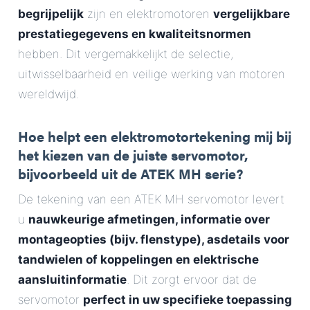
begrijpelijk
zijn en elektromotoren
vergelijkbare
prestatiegegevens en kwaliteitsnormen
hebben. Dit vergemakkelijkt de selectie,
uitwisselbaarheid en veilige werking van motoren
wereldwijd.
Hoe helpt een elektromotortekening mij bij
het kiezen van de juiste servomotor,
bijvoorbeeld uit de ATEK MH serie?
De tekening van een ATEK MH servomotor levert
u
nauwkeurige afmetingen, informatie over
montageopties (bijv. flenstype), asdetails voor
tandwielen of koppelingen en elektrische
aansluitinformatie
. Dit zorgt ervoor dat de
servomotor
perfect in uw specifieke toepassing