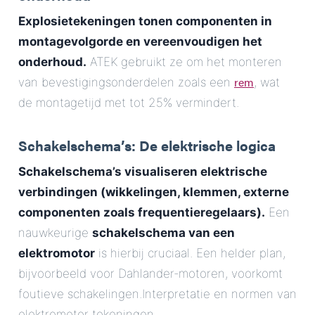
Explosietekeningen tonen componenten in
montagevolgorde en vereenvoudigen het
onderhoud.
ATEK gebruikt ze om het monteren
rem
van bevestigingsonderdelen zoals een
, wat
de montagetijd met tot 25% vermindert.
Schakelschema’s: De elektrische logica
Schakelschema’s visualiseren elektrische
verbindingen (wikkelingen, klemmen, externe
componenten zoals frequentieregelaars).
Een
nauwkeurige
schakelschema van een
elektromotor
is hierbij cruciaal. Een helder plan,
bijvoorbeeld voor Dahlander-motoren, voorkomt
foutieve schakelingen.Interpretatie en normen van
elektromotor tekeningen