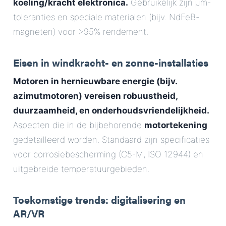
koeling/kracht elektronica.
Gebruikelijk zijn µm-
toleranties en speciale materialen (bijv. NdFeB-
magneten) voor >95% rendement.
Eisen in windkracht- en zonne-installaties
Motoren in hernieuwbare energie (bijv.
azimutmotoren) vereisen robuustheid,
duurzaamheid, en onderhoudsvriendelijkheid.
Aspecten die in de bijbehorende
motortekening
gedetailleerd worden. Standaard zijn specificaties
voor corrosiebescherming (C5-M, ISO 12944) en
uitgebreide temperatuurgebieden.
Toekomstige trends: digitalisering en
AR/VR