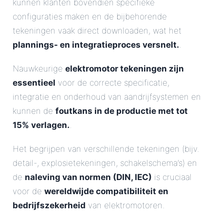
kunnen klanten bovendien specifieke
configuraties maken en de bijbehorende
tekeningen vaak direct downloaden, wat het
plannings- en integratieproces versnelt.
.
Nauwkeurige
elektromotor tekeningen zijn
essentieel
voor de correcte specificatie,
integratie en onderhoud van aandrijfsystemen en
kunnen de
foutkans in de productie met tot
15% verlagen.
.
Het begrijpen van verschillende tekeningen (bijv.
detail-, explosietekeningen, schakelschema’s) en
de
naleving van normen (DIN, IEC)
is cruciaal
voor de
wereldwijde compatibiliteit en
bedrijfszekerheid
van elektromotoren.