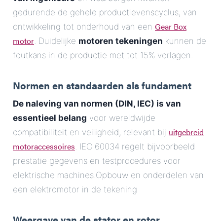
gedurende de gehele productlevenscyclus, van
Gear Box
ontwikkeling tot onderhoud van een
motor
. Duidelijke
motoren tekeningen
kunnen de
foutkans in de productie met tot 15% verlagen.
Normen en standaarden als fundament
De naleving van normen (DIN, IEC) is van
essentieel belang
voor wereldwijde
uitgebreid
compatibiliteit en veiligheid, relevant bij
motoraccessoires
. IEC 60034 regelt bijvoorbeeld
prestatie gegevens en testprocedures voor
elektrische machines.Opbouw en onderdelen van
een elektromotor in de tekening
Weergave van de stator en rotor