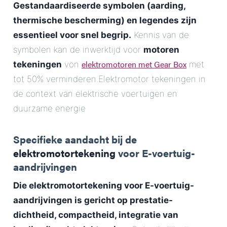
Gestandaardiseerde symbolen (aarding,
thermische bescherming) en legendes zijn
essentieel voor snel begrip.
Kennis van de
symbolen kan de inwerktijd voor
motoren
elektromotoren met Gear Box
tekeningen
von
met
tot 50% verminderen.Elektromotor tekeningen in
de context van elektrische voertuigen en
duurzame energie
Specifieke aandacht bij de
elektromotortekening
voor E-voertuig-
aandrijvingen
Die
elektromotortekening
voor E-voertuig-
aandrijvingen is gericht op prestatie-
dichtheid, compactheid, integratie van