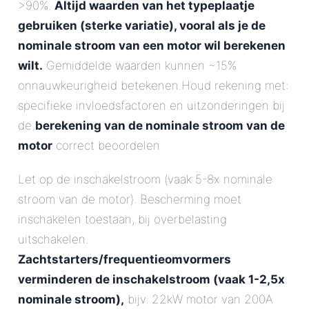
>90%.
Altijd waarden van het typeplaatje
gebruiken (sterke variatie), vooral als je de
nominale stroom van een motor wil berekenen
wilt.
Gemiddelde waarden kunnen ~15%
onnauwkeurigheid betekenen.Houd rekening met:
specifieke invloedsfactoren en uitzonderingen bij
de
berekening van de nominale stroom van de
motor
correct beoordelen
Let op de inschakelstroom (vaak 5-8x nominale
stroom van de motor). Bescherming moet
inschakelen toestaan, bij overbelasting
uitschakelen.
Zachtstarters/frequentieomvormers
verminderen de inschakelstroom (vaak 1-2,5x
nominale stroom),
bijv. 22kW motor van 200A