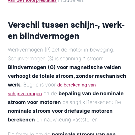
includeren.
Verschil tussen schijn-, werk-
en blindvermogen
Werkvermogen (P) zet de motor in beweging.
Schijnvermogen (S) is spanning * stroom.
Blindvermogen (Q) voor magnetische velden
verhoogt de totale stroom, zonder mechanisch
de berekening van
werk.
Begrip is voor
schijnvermogen
en de
bepaling van de nominale
stroom voor motoren
belangrijk.Berekenen: De
nominale stroom voor driefasige motoren
berekenen
en nauwkeurig vaststellen
De formule om de
nominale stroom van een