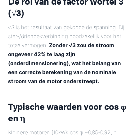
De rol van de factor wortel 3
(√3)
√3 is het resultaat van gekoppelde spanning. Bij
ster-/driehoekverbinding noodzakelijk voor het
totaalvermogen.
Zonder √3 zou de stroom
ongeveer 42% te laag zijn
(onderdimensionering), wat het belang van
een correcte
berekening van de nominale
stroom van de motor
onderstreept.
Typische waarden voor cos φ
en η
Kleinere motoren (10kW): cos φ ~0,85-0,92, η