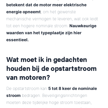
betekent dat de motor meer elektrische
energie opneemt
, om het gewenste
mechanische vermogen te leveren, wat ook leidt
tot een hogere nominale stroom.
Nauwkeurige
waarden van het typeplaatje zijn hier
essentieel.
Wat moet ik in gedachten
houden bij de opstartstroom
van motoren?
De opstartstroom kan
5 tot 8 keer de nominale
stroom
bedragen. Beveiligingsinrichtingen
moeten deze tijdelijke hoge stroom toestaan,