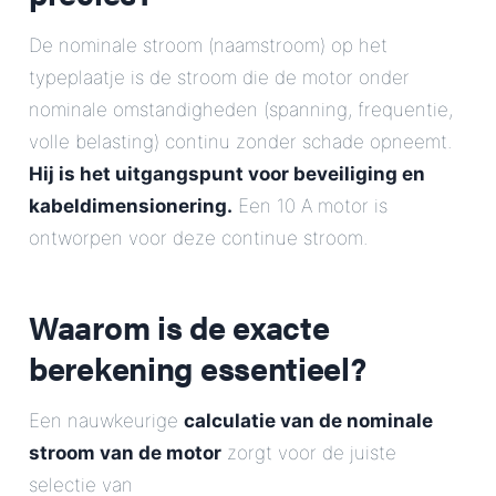
De nominale stroom (naamstroom) op het
typeplaatje is de stroom die de motor onder
nominale omstandigheden (spanning, frequentie,
volle belasting) continu zonder schade opneemt.
Hij is het uitgangspunt voor beveiliging en
kabeldimensionering.
Een 10 A motor is
ontworpen voor deze continue stroom.
Waarom is de exacte
berekening essentieel?
Een nauwkeurige
calculatie van de nominale
stroom van de motor
zorgt voor de juiste
selectie van