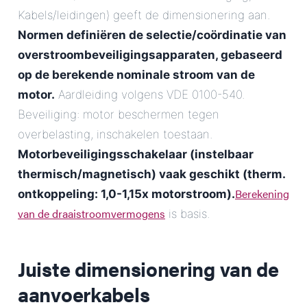
Kabels/leidingen) geeft de dimensionering aan.
Normen definiëren de selectie/coördinatie van
overstroombeveiligingsapparaten, gebaseerd
op de
berekende nominale stroom van de
motor
.
Aardleiding volgens VDE 0100-540.
Beveiliging: motor beschermen tegen
overbelasting, inschakelen toestaan.
Motorbeveiligingsschakelaar (instelbaar
thermisch/magnetisch) vaak geschikt (therm.
Berekening
ontkoppeling: 1,0-1,15x motorstroom).
van de draaistroomvermogens
is basis.
Juiste dimensionering van de
aanvoerkabels