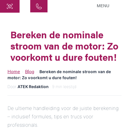
MENU
Centraal
ATEK Drive Solutions GmbH
Bereken de nominale
Siemensstraat 47
stroom van de motor: Zo
25462 Rellingen
info@atek.de
voorkomt u dure fouten!
+49 4101 7953-0
Home
Blog
›
›
Bereken de nominale stroom van de
motor: Zo voorkomt u dure fouten!
Chat openen
Door
ATEK Redaktion
· 9 min leestijd
Naam
De ultieme handleiding voor de juiste berekening
– inclusief formules, tips en trucs voor
Bedrijfsnaam
professionals.