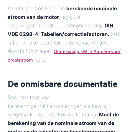
Kabeldimensionering: De
berekende nominale
stroom van de motor
, legwijze,
omgevingstemperatuur, leidingbundeling.
DIN
VDE 0298-4: Tabellen/correctiefactoren.
20A
kabel (in vrije lucht) kan in de kanaal mogelijk
Omrekening kW in Ampère voor
slechts 15A dragen.
draaistroom
helpt.
De onmisbare documentatie
Documentatie van
berekeningen/dimensioneringen als bewijs,
vergemakkelijkt onderhoud/uitbreiding.
Moet de
berekening van de nominale stroom van de
motor
en de selectie van beschermorganen