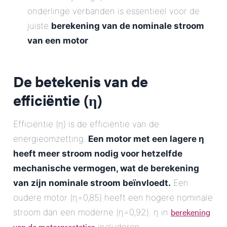
onderlinge verbanden is essentieel voor de
juiste
berekening van de nominale stroom
van een motor
.
De betekenis van de
efficiëntie (η)
Efficiëntie (η) is de efficiëntie van de
energieomzetting.
Een motor met een lagere η
heeft meer stroom nodig voor hetzelfde
mechanische vermogen, wat de
berekening
van zijn nominale stroom
beïnvloedt.
Een
oudere motor (η=0,85) heeft een hogere nominale
berekening
stroom dan een moderne (η=0,92). η in
van de motorprestaties