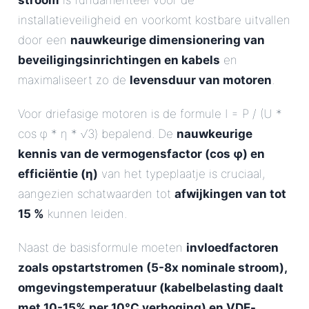
stroom
is fundamenteel voor de
installatieveiligheid en voorkomt kostbare uitvallen
door een
nauwkeurige dimensionering van
beveiligingsinrichtingen en kabels
en
maximaliseert zo de
levensduur van motoren
.
Voor driefasige motoren is de formule I = P / (U *
cos φ * η * √3) bepalend. De
nauwkeurige
kennis van de vermogensfactor (cos φ) en
efficiëntie (η)
van het typeplaatje is cruciaal,
aangezien schatwaarden tot
afwijkingen van tot
15 %
kunnen leiden.
Naast de basisformule moeten
invloedfactoren
zoals opstartstromen (5-8x nominale stroom),
omgevingstemperatuur (kabelbelasting daalt
met 10-15% per 10°C verhoging) en VDE-