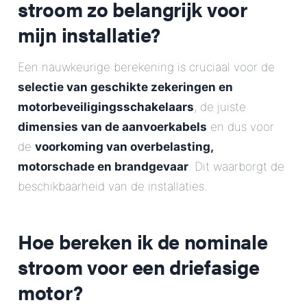
stroom zo belangrijk voor
mijn installatie?
Een nauwkeurige berekening is cruciaal voor de
selectie van geschikte zekeringen en
motorbeveiligingsschakelaars
, de juiste
dimensies van de aanvoerkabels
en dus voor
de
voorkoming van overbelasting,
motorschade en brandgevaar
. Dit waarborgt de
beschikbaarheid van de installaties.
Hoe bereken ik de nominale
stroom voor een driefasige
motor?