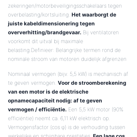
zekeringen/motorbeveiligingsschakelaars tegen
overbelasting/kortsluiting.
Het waarborgt de
juiste kabeldimensionering tegen
oververhitting/brandgevaar.
Bij ventilatoren
voorkomt dit uitval bij maximale
belasting.Definieer: Belangrijke termen rond de
nominale stroom van motoren duidelijk afgrenzen
Nominaal vermogen (bijv. 5,5 kW) is mechanisch af
te geven vermogen.
Voor de stroomberekening
van een motor is de elektrische
opnamecapaciteit nodig: af te geven
vermogen / efficiëntie.
Een 5,5 kW motor (90%
efficiëntie) neemt ca. 6,11 kW elektrisch op.
Vermogensfactor (cos φ) is de verhouding tussen
werkelijke en schijnbare prestaties.
Een lage cos