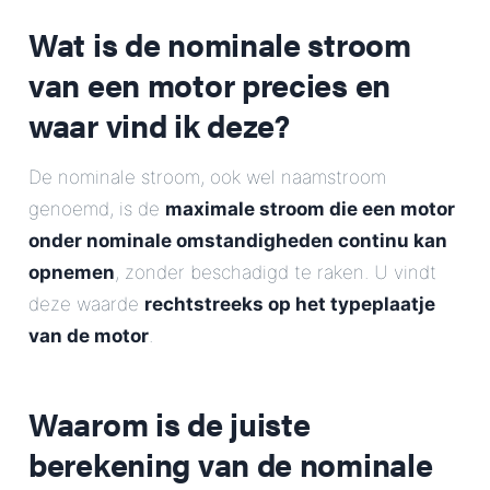
E-Mail
Wat is de nominale stroom
van een motor precies en
Adres
waar vind ik deze?
Bericht
De nominale stroom, ook wel naamstroom
genoemd, is de
maximale stroom die een motor
onder nominale omstandigheden continu kan
opnemen
, zonder beschadigd te raken. U vindt
deze waarde
rechtstreeks op het typeplaatje
van de motor
.
Bericht verzenden
Waarom is de juiste
berekening van de nominale