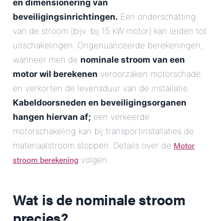
en dimensionering van
beveiligingsinrichtingen.
Een onderschatting
van de stroom (bijv. bij 15 kW motor) kan leiden tot
uitschakelingen. Ongenuanceerde berekeningen,
wanneer men de
nominale stroom van een
motor wil berekenen
veroorzaken motorschade
en verkorten de levensduur van de installatie.
Kabeldoorsneden en beveiligingsorganen
hangen hiervan af;
een verkeerde
motorschakeling kan bij transportinstallaties de
Motor
materiaalstroom stoppen. Details over de
stroom berekening
volgen.
Wat is de nominale stroom
precies?