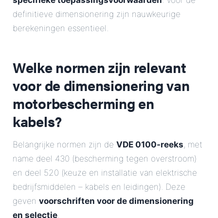
specifieke toepassingsvoorwaarden
. Voor de
definitieve dimensionering zijn nauwkeurige
berekeningen essentieel.
Welke normen zijn relevant
voor de dimensionering van
motorbescherming en
kabels?
Belangrijke normen zijn de
VDE 0100-reeks
, met
name deel 430 (bescherming tegen overstroom)
en deel 520 (keuze en installatie van elektrische
bedrijfsmiddelen – kabels en leidingen). Deze
geven
voorschriften voor de dimensionering
en selectie
.