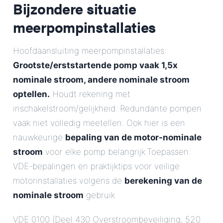
Bijzondere situatie
meerpompinstallaties
Hoofdaansluiting meerpompinstallaties:
Grootste/erststartende pomp vaak 1,5x
nominale stroom, andere nominale stroom
optellen.
Houdt rekening met
inschakelstroom/gelijkheid. Redundante pompen
vaak niet volledig meetellen. Ook hier is een
nauwkeurige
bepaling van de motor-nominale
stroom
voor elke pomp belangrijk.Toepassen:
VDE-bepalingen en praktijktips voor veilige
motorinstallaties volgens de
berekening van de
nominale stroom
gebruik
VDE 0100 (Deel 430 Overstroombeveiliging, 520