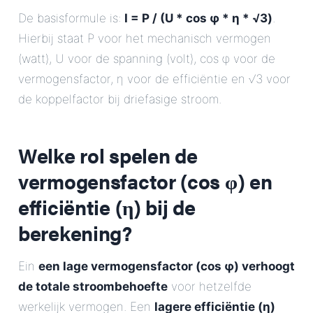
De basisformule is:
I = P / (U * cos φ * η * √3)
.
Hierbij staat P voor het mechanisch vermogen
(watt), U voor de spanning (volt), cos φ voor de
vermogensfactor, η voor de efficiëntie en √3 voor
de koppelfactor bij driefasige stroom.
Welke rol spelen de
vermogensfactor (cos φ) en
efficiëntie (η) bij de
berekening?
Ein
een lage vermogensfactor (cos φ) verhoogt
de totale stroombehoefte
voor hetzelfde
werkelijk vermogen. Een
lagere efficiëntie (η)