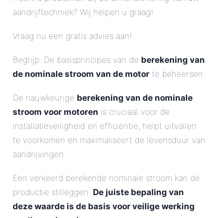
aandrijftechniek? Wij helpen u graag!
Vraag nu een gratis advies aan!
Begrijp: De basisprincipes van de
berekening van
de nominale stroom van de motor
te beheersen
De nauwkeurige
berekening van de nominale
stroom voor motoren
is cruciaal voor de
installatieveiligheid en efficiëntie, helpt uitvallen
te voorkomen en maximaliseert de levensduur van
aandrijvingen.
Een verkeerd berekende nominale stroom kan de
productie stilleggen.
De juiste bepaling van
deze waarde is de basis voor veilige werking