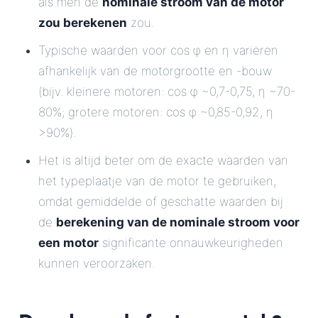
als men de
nominale stroom van de motor
zou berekenen
zou.
Typische waarden voor cos φ en η variëren
afhankelijk van de motorgrootte en -bouw
(bijv. kleinere motoren: cos φ ~0,7-0,75, η ~70-
80%; grotere motoren: cos φ ~0,85-0,92, η
>90%).
Het is altijd beter om de exacte waarden van
het typeplaatje van de motor te gebruiken,
omdat gemiddelde of geschatte waarden bij
de
berekening van de nominale stroom voor
een motor
significante onnauwkeurigheden
kunnen veroorzaken.