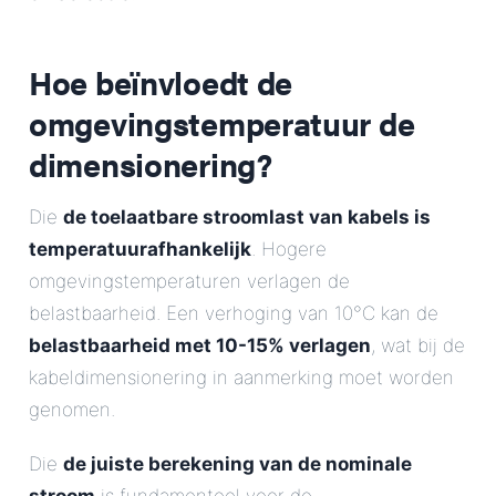
Hoe beïnvloedt de
omgevingstemperatuur de
dimensionering?
Die
de toelaatbare stroomlast van kabels is
temperatuurafhankelijk
. Hogere
omgevingstemperaturen verlagen de
belastbaarheid. Een verhoging van 10°C kan de
belastbaarheid met 10-15% verlagen
, wat bij de
kabeldimensionering in aanmerking moet worden
genomen.
Die
de juiste berekening van de nominale