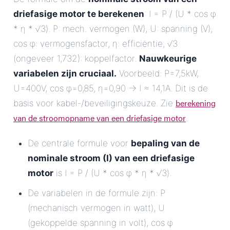
driefasige motor te berekenen
: I = P / (U * cos φ
* η * √3). P: mech. vermogen (W), U: spanning (V),
cos φ: vermogensfactor, η: efficiëntie, √3
(ongeveer 1,732): koppelfactor.
Nauwkeurige
variabelen zijn cruciaal.
Voorbeeld: P=7,5kW,
U=400V, cos φ=0,85, η=0,90 -> I ≈ 14,1A. Dit is de
berekening
basis voor kabel-/beveiligingskeuze. Zie
van de stroomopname van een driefasige motor
.
De centrale formule voor
bepaling van de
nominale stroom (I) van een driefasige
motor
is I = P / (U * cos φ * η * √3).
De variabelen in de formule zijn: P
(mechanisch vermogen in watt), U
(gekoppelde spanning in volt), cos φ