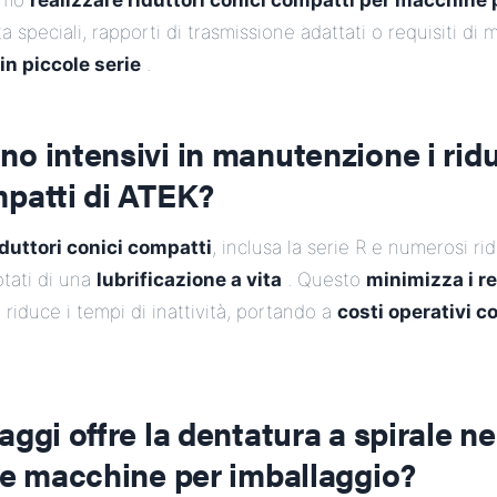
amo
realizzare riduttori conici compatti per macchine 
ta speciali, rapporti di trasmissione adattati o requisiti di 
in piccole serie
.
o intensivi in manutenzione i ridu
mpatti di ATEK?
iduttori conici compatti
, inclusa la serie R e numerosi rid
tati di una
lubrificazione a vita
. Questo
minimizza i re
 riduce i tempi di inattività, portando a
costi operativi c
ggi offre la dentatura a spirale nei
le macchine per imballaggio?