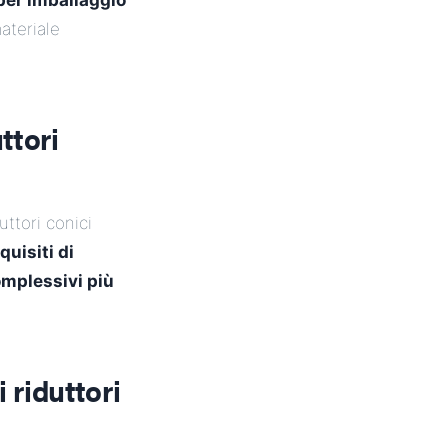
per imballaggio
materiale
ttori
uttori conici
quisiti di
omplessivi più
 riduttori