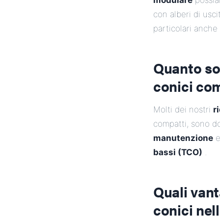
modulare
possi
con alberi di usci
particolari anche
Quanto son
conici co
Molti dei nostri
r
compatti, sono do
manutenzione
e
bassi (TCO)
.
Quali vanta
conici nel