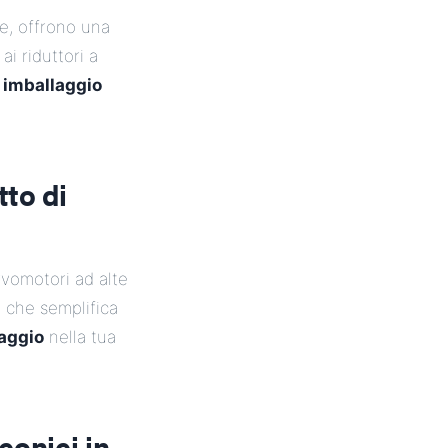
e, offrono una
ai riduttori a
i imballaggio
to di
rvomotori ad alte
il che semplifica
laggio
nella tua
conici in