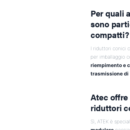
Per quali 
sono parti
compatti?
I riduttori conici
per imballaggio
riempimento e ch
trasmissione di 
Atec offre
riduttori c
Sì, ATEK è specia