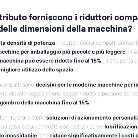
ributo forniscono i riduttori compa
delle dimensioni della macchina?
lta densità di potenza
i riduttori conici compatti consen
cchine per imballaggio più piccole e più leggere
. In a
macchina può essere ridotto fino al 15%
, il che porta 
migliore utilizzo dello spazio
.
ci compatti sono
decisivi per le moderne macchine per i
ono elevate coppie in uno spazio ridotto e possono conse
ingombro della macchina fino al 15%
.
ornitore di sistemi
soluzioni di azionamento personali
si riduttori conici compatti con opzioni come
lubrificazion
io inossidabile
, che
riduce significativamente i costi o