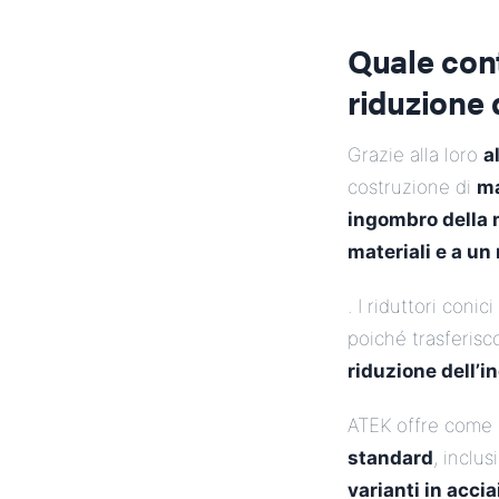
Quale cont
riduzione 
Grazie alla loro
a
costruzione di
ma
ingombro della 
materiali e a un 
. I riduttori coni
poiché trasferisc
riduzione dell’
ATEK offre come f
standard
, inclu
varianti in accia