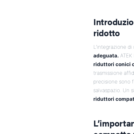
Introduzio
ridotto
L’integrazione di
adeguata.
ATEK 
riduttori conici
trasmissione affid
precisione sono f
salvaspazio. Un s
riduttori compat
L’importan
compatta 