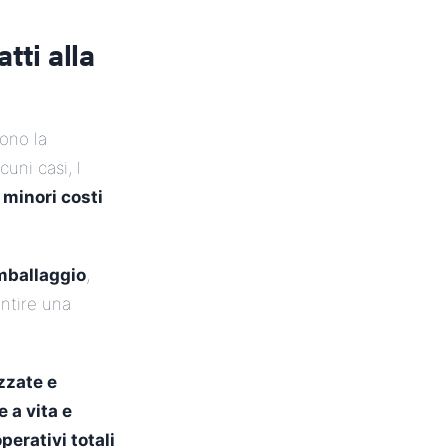
tti alla
tono la
lcuni casi, l
a
minori costi
mballaggio
,
ntire una
zzate e
e a vita e
perativi totali