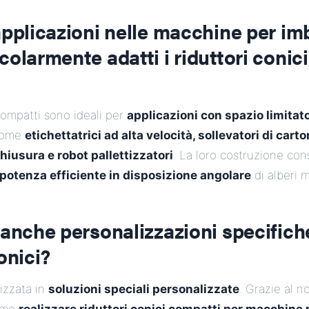
applicazioni nelle macchine per im
colarmente adatti i riduttori conici
 compatti sono ideali per
applicazioni con spazio limitat
 come
etichettatrici ad alta velocità, sollevatori di car
iusura e robot pallettizzatori
. La loro costruzione co
potenza efficiente in disposizione angolare
di alberi m
 anche personalizzazioni specifich
onici?
lizzata in
soluzioni speciali personalizzate
. Grazie al n