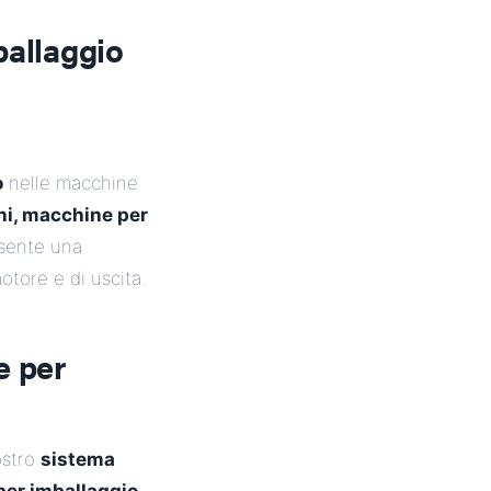
ballaggio
o
nelle macchine
toni, macchine per
nsente una
otore e di uscita.
e per
ostro
sistema