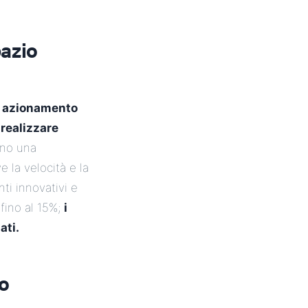
pazio
i azionamento
e
realizzare
ono una
e la velocità e la
ti innovativi e
fino al 15%;
i
ati.
o