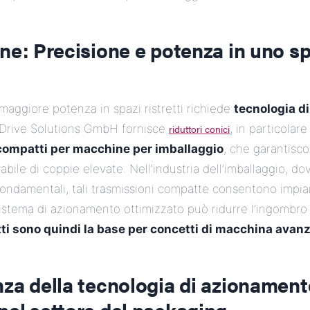
ne: Precisione e potenza in uno s
 maggiore potenza in spazi ristretti richiede
tecnologia d
Drive Solutions GmbH fornisce
riduttori conici
, in particolar
 compatti per macchine per imballaggio
, che garantisc
abile di coppie elevate. Nell’industria dell’imballaggio, dov
ondamentali, tali trasmissioni compatte consentono impian
istema di azionamento ottimizzato può ridurre l’ingombro 
ti sono quindi la base per concetti di macchina avanz
za della tecnologia di azionament
nel settore del packaging