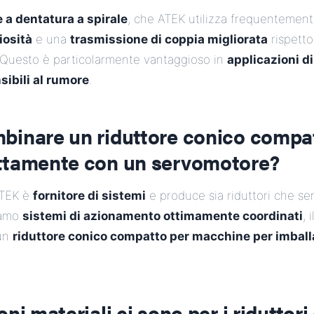
 a dentatura a spirale
, che ATEK utilizza frequentement
iosità
e una
trasmissione di coppia migliorata
rispetto 
. Questo è particolarmente vantaggioso in
applicazioni d
ibili al rumore
.
binare un riduttore conico compat
ttamente con un servomotore?
ATEK è
fornitore di sistemi
e produce sia riduttori che se
iamo
sistemi di azionamento ottimamente coordinati
, 
 un
riduttore conico compatto per macchine per imbal
ni materiali ci sono per i riduttori 