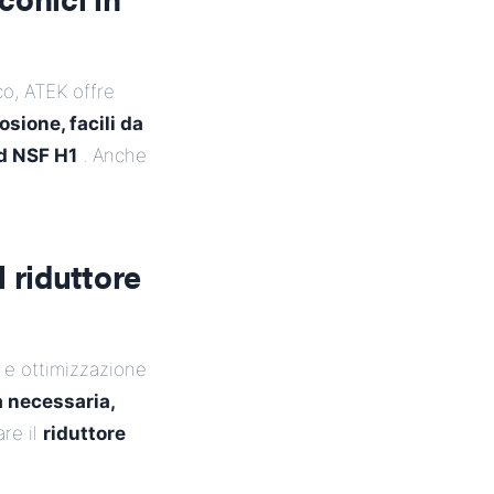
co, ATEK offre
osione, facili da
rd NSF H1
. Anche
 riduttore
 e ottimizzazione
 necessaria,
are il
riduttore