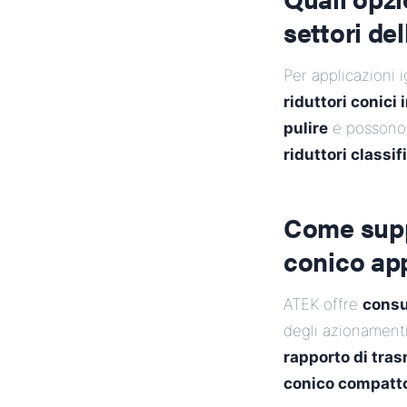
settori del
Per applicazioni 
riduttori conici 
pulire
e possono 
riduttori classif
Come supp
conico ap
ATEK offre
consu
degli azionamenti
rapporto di tras
conico compatto