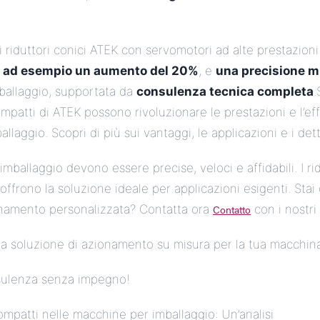
i riduttori conici ATEK con servomotori ad alte prestazio
ti, ad esempio un aumento del 20%
, e
una precisione m
mballaggio, supportata da
consulenza tecnica completa
.
ompatti di ATEK possono rivoluzionare le prestazioni e l’ef
laggio. Scopri di più sui vantaggi, le applicazioni e i dett
ballaggio devono essere precise, veloci e affidabili. I rid
offrono la soluzione ideale per applicazioni esigenti. Sta
onamento personalizzata? Contatta ora
Contatto
con i nostri 
a soluzione di azionamento su misura per la tua macchina
sulenza senza impegno!
compatti nelle macchine per imballaggio: Un’analisi