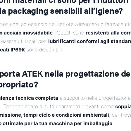
la packaging sensibili all’igiene?
igieniche, ad esempio nel settore alimentare o farmaceuti
in acciaio inossidabile
. Questi sono
resistenti alla corr
essere utilizzati con
lubrificanti conformi agli standa
icati IP69K
sono disponibili.
orta ATEK nella progettazione del
propriato?
lenza tecnica completa
e supporto nella progettazione
. Tenendo conto di tutti i parametri rilevanti come
coppia
missione, tempi ciclo e condizioni ambientali
, per trov
 ottimale per la tua macchina per imballaggio
.