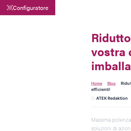
Configuratore
Centro
ATEK Drive Solutions GmbH
Ridutto
Siemensstraße 47
vostra
25462 Rellingen
info@atek.de
imballa
+49 4101 7953-0
Home
Blog
›
›
Ridut
efficienti!
Apri chat
Di
ATEK Redaktion
·
Massima potenza i
soluzioni di azi