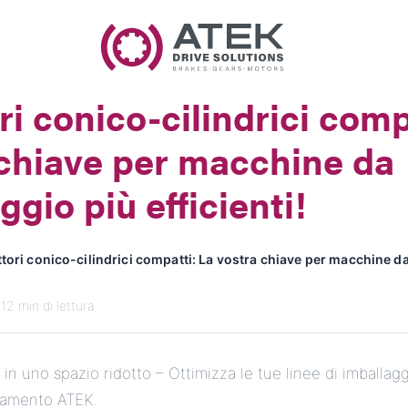
Nome
Nome dell'azienda
ri conico-cilindrici comp
E-Mail
 chiave per macchine da
Indirizzo
ggio più efficienti!
Messaggio
tori conico-cilindrici compatti: La vostra chiave per macchine d
 12 min di lettura
n uno spazio ridotto – Ottimizza le tue linee di imballagg
Invia messaggio
onamento ATEK.