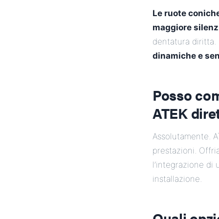
Le ruote coniche
maggiore silenz
dentatura diritta
dinamiche e sens
Posso com
ATEK dire
Assolutamente. 
prestazioni. Offr
l’integrazione di
installazione.
Quali opzio