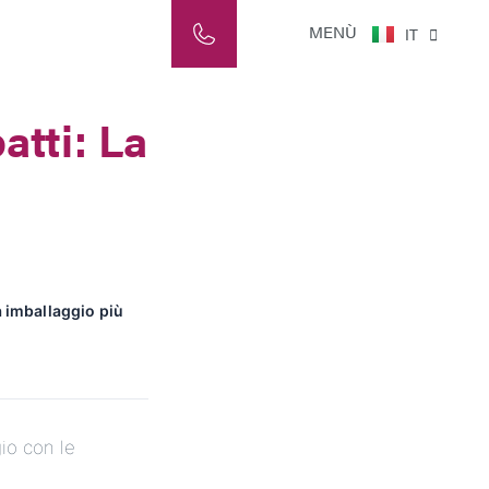
ES
MENÙ
IT
NL
atti: La
a imballaggio più
io con le