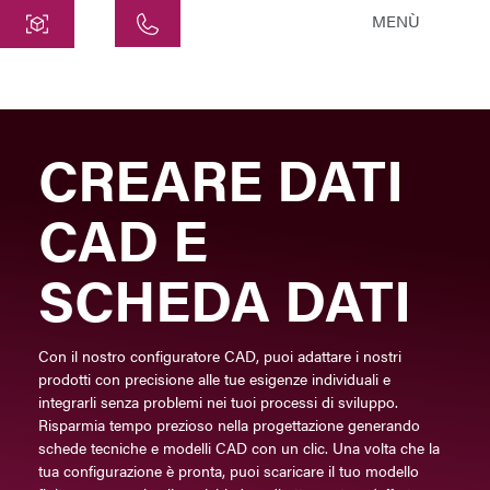
MENÙ
Centro
ATEK Drive Solutions GmbH
Siemensstraße 47
CREARE DATI
25462 Rellingen
info@atek.de
CAD E
+49 4101 7953-0
SCHEDA DATI
Apri chat
Con il nostro configuratore CAD, puoi adattare i nostri
prodotti con precisione alle tue esigenze individuali e
Nome
integrarli senza problemi nei tuoi processi di sviluppo.
Risparmia tempo prezioso nella progettazione generando
Nome dell'azienda
schede tecniche e modelli CAD con un clic. Una volta che la
tua configurazione è pronta, puoi scaricare il tuo modello