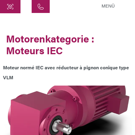
MENÜ
Centre
ATEK Drive Solutions GmbH
Motorenkategorie :
Siemensstraße 47
Moteurs IEC
25462 Rellingen
info@atek.de
+49 4101 7953-0
Moteur normé IEC avec réducteur à pignon conique type
VLM
Ouvrir le chat
Nom
Nom de l'entreprise